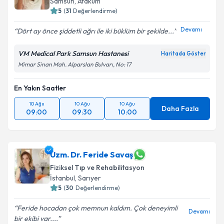
Samsun
,
Atakum
5
(
31
Değerlendirme)
Devamı
Dört ay önce şiddetli ağrı ile iki büklüm bir şekilde...
VM Medical Park Samsun Hastanesi
Haritada Göster
Mimar Sinan Mah. Alparslan Bulvarı, No: 17
En Yakın Saatler
10 Ağu
10 Ağu
10 Ağu
Daha Fazla
09:00
09:30
10:00
Uzm. Dr. Feride Savaş
Fiziksel Tıp ve Rehabilitasyon
İstanbul
,
Sarıyer
5
(
30
Değerlendirme)
Feride hocadan çok memnun kaldım. Çok deneyimli
Devamı
bir ekibi var....