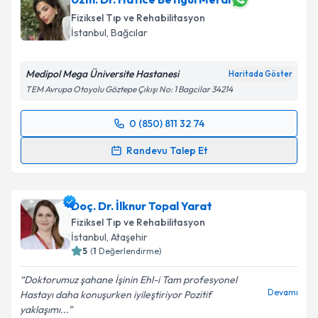
Fiziksel Tıp ve Rehabilitasyon
İstanbul
,
Bağcılar
Medipol Mega Üniversite Hastanesi
Haritada Göster
TEM Avrupa Otoyolu Göztepe Çıkışı No: 1 Bagcilar 34214
0 (850) 811 32 74
Randevu Takvimi Talebi
Randevu Talep Et
Uzm. Dr. Hatice Betigül Meral
için randevu takvimi
talebi oluşturun. Size bu uzmandan randevu almanız
Doç. Dr. İlknur Topal Yarat
için bir takvim hazırlandığında e-posta ile
bilgilendireceğiz.
Fiziksel Tıp ve Rehabilitasyon
İstanbul
,
Ataşehir
E-posta Adresiniz
5
(
1
Değerlendirme)
Doktorumuz şahane İşinin Ehl-i Tam profesyonel
Devamı
Hastayı daha konuşurken iyileştiriyor Pozitif
yaklaşımı...