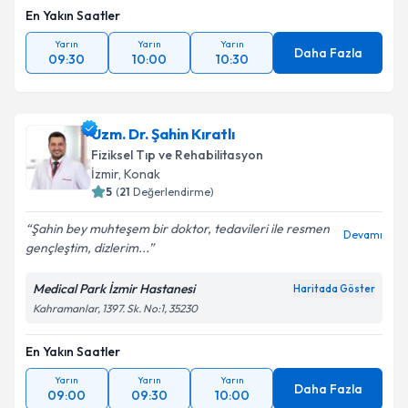
En Yakın Saatler
Yarın
Yarın
Yarın
Daha Fazla
09:30
10:00
10:30
Uzm. Dr. Şahin Kıratlı
Fiziksel Tıp ve Rehabilitasyon
İzmir
,
Konak
5
(
21
Değerlendirme)
Şahin bey muhteşem bir doktor, tedavileri ile resmen
Devamı
gençleştim, dizlerim...
Medical Park İzmir Hastanesi
Haritada Göster
Kahramanlar, 1397. Sk. No:1, 35230
En Yakın Saatler
Yarın
Yarın
Yarın
Daha Fazla
09:00
09:30
10:00