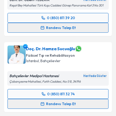
Metni
'ni okudum ve kişisel verilerimin belirtilen
Reşat Bey Mahallesi Türk Kuşu Caddesi Günep Panorama Kat 3 No 301
kapsamda işlenmesini kabul ediyorum.
0 (850) 811 39 20
Randevu Takvimi Talebi
Takvim Talebini Gönder
Randevu Talep Et
Uzm. Dr. Özlem Teberik
için randevu takvimi talebi
oluşturun. Size bu uzmandan randevu almanız için bir
takvim hazırlandığında e-posta ile bilgilendireceğiz.
Doç. Dr. Hamza Sucuoğlu
Fiziksel Tıp ve Rehabilitasyon
E-posta Adresiniz
İstanbul
,
Bahçelievler
Bahçelievler Medipol Hastanesi
Haritada Göster
Çobançesme Mahallesi, Fatih Caddesi, No:1/8, 34196
Kişisel verilerimin işlenmesine ilişkin
Aydınlatma
Metni
'ni okudum ve kişisel verilerimin belirtilen
0 (850) 811 32 74
kapsamda işlenmesini kabul ediyorum.
Randevu Takvimi Talebi
Randevu Talep Et
Takvim Talebini Gönder
Doç. Dr. Hamza Sucuoğlu
için randevu takvimi talebi