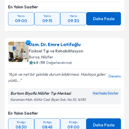
En Yakın Saatler
Yarın
Yarın
Yarın
Daha Fazla
09:00
09:15
09:30
Uzm. Dr. Emre Latifoğlu
Fiziksel Tıp ve Rehabilitasyon
Bursa
,
Nilüfer
4.9
(
119
Değerlendirme)
Açık ve net bir şekilde durum bildirmesi. Hastaya güler
Devamı
yüzlü...
Burtom Biyofiz Nilüfer Tıp Merkezi
Haritada Göster
Karaman Mah. Kültür Cad. Biçen Sok. No:10, 16130
En Yakın Saatler
10 Ağu
10 Ağu
10 Ağu
Daha Fazla
08:30
08:45
09:00