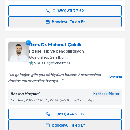
0 (850) 811 77 59
Randevu Takvimi Talebi
Randevu Talep Et
Uzm. Dr. Hülya Gürbüz
için randevu takvimi talebi
oluşturun. Size bu uzmandan randevu almanız için bir
Uzm. Dr. Mahmut Çakıllı
takvim hazırlandığında e-posta ile bilgilendireceğiz.
Fiziksel Tıp ve Rehabilitasyon
E-posta Adresiniz
Gaziantep
,
Şehitkamil
5
(
60
Değerlendirme)
Ilk geldiğim gün çok kötüydüm bossan hastanesinin
Devamı
doktorunu önerdiler buraya...
Kişisel verilerimin işlenmesine ilişkin
Aydınlatma
Metni
'ni okudum ve kişisel verilerimin belirtilen
Bossan Hospital
Haritada Göster
kapsamda işlenmesini kabul ediyorum.
Gazikent, 2015. Cd. No:13, 27580 Şehitkamil/Gaziantep
Takvim Talebini Gönder
0 (850) 474 50 13
Randevu Takvimi Talebi
Randevu Talep Et