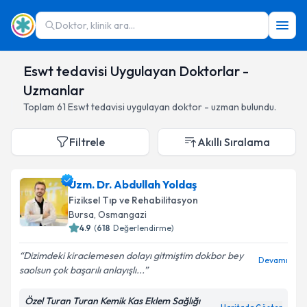
Doktor, klinik ara...
Eswt tedavisi Uygulayan Doktorlar -
Uzmanlar
Toplam
61
Eswt tedavisi
uygulayan doktor - uzman bulundu.
Filtrele
Akıllı Sıralama
Uzm. Dr. Abdullah Yoldaş
Fiziksel Tıp ve Rehabilitasyon
Bursa
,
Osmangazi
4.9
(
618
Değerlendirme)
Dizimdeki kiraclemesen dolayı gitmiştim dokbor bey
Devamı
saolsun çok başarılı anlayışlı...
Özel Turan Turan Kemik Kas Eklem Sağlığı