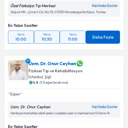
Özel Fizikalya Tıp Merkezi
Haritada Göster
Selçuk Mh., Çınarlı Cd. No:15, 07230 Muratpaşa/Antalya, Turkey
En Yakın Saatler
Yarın
Yarın
Yarın
Daha Fazla
10:00
10:30
11:00
Uzm. Dr. Onur Ceyhan
Fiziksel Tıp ve Rehabilitasyon
İstanbul
,
Şişli
4.8
(
1
Değerlendirme)
Süper
Uzm. Dr. Onur Ceyhan
Haritada Göster
Harbiye mahallesi abdi ipekci caddesi azer is merkezi kat 5 Daire 14
En Yakın Saatler