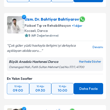
Uzm. Dr. Bahtiyar Bahtiyarov
Fiziksel Tıp ve Rehabilitasyon
+
1
diğer
Kocaeli
,
Darıca
5
(
49
Değerlendirme)
Çok güler yüzlü hastayla iletişimi iyi detaylıca
Devamı
açıklayan akılda soru...
Büyük Anadolu Hastanesi Darıca
Haritada Göster
Osmangazi Mah, Fatih Sultan Mehmet Cad No:117/1, 41700
En Yakın Saatler
10 Ağu
10 Ağu
10 Ağu
Daha Fazla
09:00
09:30
10:00