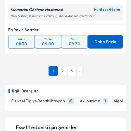
Kişisel verilerimin işlenmesine ilişkin
Aydınlatma
Metni
'ni okudum ve kişisel verilerimin belirtilen
Memorial Göztepe Hastanesi
Haritada Göster
kapsamda işlenmesini kabul ediyorum.
Yeni Sahra, Karaman Cd No: 1, 34634 Ataşehir/İstanbul
En Yakın Saatler
Takvim Talebini Gönder
Yarın
Yarın
Yarın
Daha Fazla
08:30
09:00
09:30
1
2
3
›
İlgili Branşlar
Fiziksel Tıp ve Rehabilitasyon
Akupunktur
Algoloji
61
1
Eswt tedavisi
için Şehirler