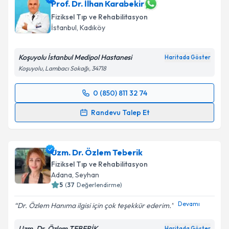
Prof. Dr. İlhan Karabekir
Fiziksel Tıp ve Rehabilitasyon
İstanbul
,
Kadıköy
Koşuyolu İstanbul Medipol Hastanesi
Haritada Göster
Koşuyolu, Lambacı Sokağı, 34718
0 (850) 811 32 74
Randevu Takvimi Talebi
Randevu Talep Et
Prof. Dr. İlhan Karabekir
için randevu takvimi talebi
oluşturun. Size bu uzmandan randevu almanız için bir
Uzm. Dr. Özlem Teberik
takvim hazırlandığında e-posta ile bilgilendireceğiz.
Fiziksel Tıp ve Rehabilitasyon
E-posta Adresiniz
Adana
,
Seyhan
5
(
37
Değerlendirme)
Devamı
Dr. Özlem Hanıma ilgisi için çok teşekkür ederim.
Kişisel verilerimin işlenmesine ilişkin
Aydınlatma
Uzm. Dr. Özlem TEBERİK
Haritada Göster