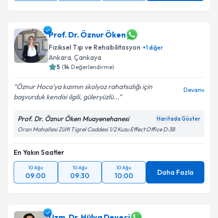
Prof. Dr. Öznur Öken
Fiziksel Tıp ve Rehabilitasyon
+
1
diğer
Ankara
,
Çankaya
5
(
14
Değerlendirme)
Öznur Hoca'ya kızımın skolyoz rahatsızlığı için
Devamı
başvurduk kendisi ilgili, güleryüzlü...
Prof. Dr. Öznur Öken Muayenehanesi
Haritada Göster
Oran Mahallesi Zülfi Tigrel Caddesi 1/2 Kuzu Effect Office D:38
En Yakın Saatler
10 Ağu
10 Ağu
10 Ağu
Daha Fazla
09:00
09:30
10:00
Uzm. Dr. Hülya Deveci