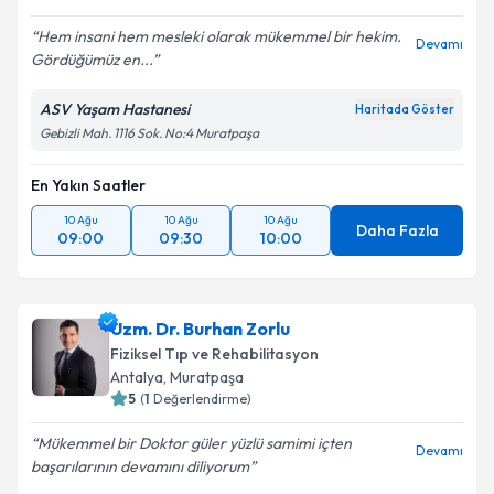
Hem insani hem mesleki olarak mükemmel bir hekim.
Devamı
Gördüğümüz en...
ASV Yaşam Hastanesi
Haritada Göster
Gebizli Mah. 1116 Sok. No:4 Muratpaşa
En Yakın Saatler
10 Ağu
10 Ağu
10 Ağu
Daha Fazla
09:00
09:30
10:00
Uzm. Dr. Burhan Zorlu
Fiziksel Tıp ve Rehabilitasyon
Antalya
,
Muratpaşa
5
(
1
Değerlendirme)
Mükemmel bir Doktor güler yüzlü samimi içten
Devamı
başarılarının devamını diliyorum