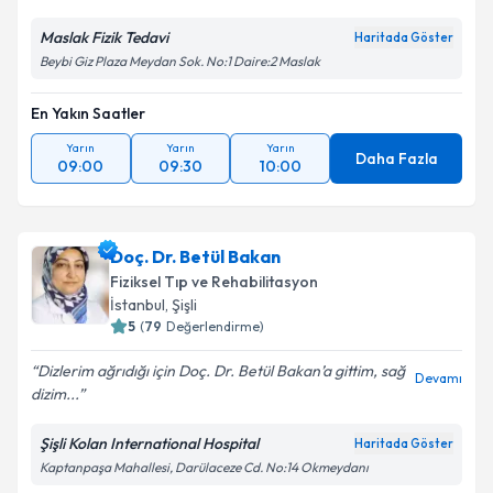
Maslak Fizik Tedavi
Haritada Göster
Beybi Giz Plaza Meydan Sok. No:1 Daire:2 Maslak
En Yakın Saatler
Yarın
Yarın
Yarın
Daha Fazla
09:00
09:30
10:00
Doç. Dr. Betül Bakan
Fiziksel Tıp ve Rehabilitasyon
İstanbul
,
Şişli
5
(
79
Değerlendirme)
Dizlerim ağrıdığı için Doç. Dr. Betül Bakan’a gittim, sağ
Devamı
dizim...
Şişli Kolan International Hospital
Haritada Göster
Kaptanpaşa Mahallesi, Darülaceze Cd. No:14 Okmeydanı