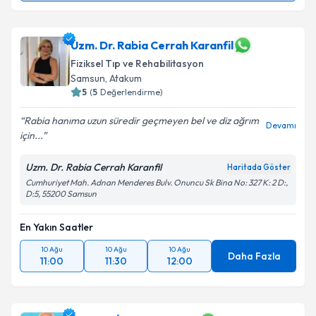
Uzm. Dr. Mahmut Çakıllı
için randevu takvimi talebi
oluşturun. Size bu uzmandan randevu almanız için bir
takvim hazırlandığında e-posta ile bilgilendireceğiz.
Uzm. Dr. Rabia Cerrah Karanfil
Fiziksel Tıp ve Rehabilitasyon
E-posta Adresiniz
Samsun
,
Atakum
5
(
5
Değerlendirme)
Rabia hanıma uzun süredir geçmeyen bel ve diz ağrım
Devamı
için...
Kişisel verilerimin işlenmesine ilişkin
Aydınlatma
Metni
'ni okudum ve kişisel verilerimin belirtilen
Uzm. Dr. Rabia Cerrah Karanfil
Haritada Göster
kapsamda işlenmesini kabul ediyorum.
Cumhuriyet Mah. Adnan Menderes Bulv. Onuncu Sk Bina No: 327 K: 2 D:,
D:5, 55200 Samsun
Takvim Talebini Gönder
En Yakın Saatler
10 Ağu
10 Ağu
10 Ağu
Daha Fazla
11:00
11:30
12:00