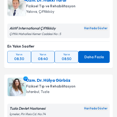
Uzm. Dr. Hakkı Yarar
Fiziksel Tıp ve Rehabilitasyon
Yalova
,
Çiftlikköy
Aktif International Çiftlikköy
Haritada Göster
Çiftlik Mahallesi Kemer Caddesi No : 5
En Yakın Saatler
Yarın
Yarın
Yarın
Daha Fazla
08:30
08:40
08:50
Uzm. Dr. Hülya Gürbüz
Fiziksel Tıp ve Rehabilitasyon
İstanbul
,
Tuzla
Tuzla Devlet Hastanesi
Haritada Göster
İçmeler, Piri Reis Cd. No:74