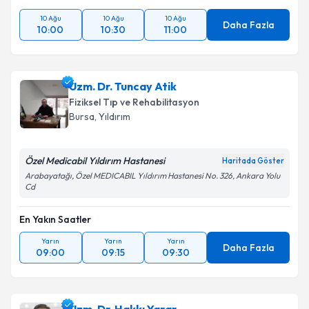
10 Ağu
10 Ağu
10 Ağu
Daha Fazla
10:00
10:30
11:00
Uzm. Dr. Tuncay Atik
Fiziksel Tıp ve Rehabilitasyon
Bursa
,
Yıldırım
Özel Medicabil Yıldırım Hastanesi
Haritada Göster
Arabayatağı, Özel MEDICABIL Yıldırım Hastanesi No. 326, Ankara Yolu
Cd
En Yakın Saatler
Yarın
Yarın
Yarın
Daha Fazla
09:00
09:15
09:30