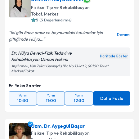
Fiziksel Tıp ve Rehabilitasyon
Tokat
,
Merkez
5
(
3
Değerlendirme)
İki gün önce omuz ve boynumdaki tutulmalar için
Devamı
gittiğimde Hülya...
Dr. Hülya Deveci-Fizik Tedavi ve
Haritada Göster
Rehabilitasyon Uzman Hekimi
Yeşilırmak, Vali Zekai Gümüşdiş Blv. No:13 kat 2, 60100 Tokat
Merkez/Tokat
En Yakın Saatler
Yarın
Yarın
Yarın
Daha Fazla
10:30
11:00
12:30
Uzm. Dr. Ayşegül Başar
Fiziksel Tıp ve Rehabilitasyon