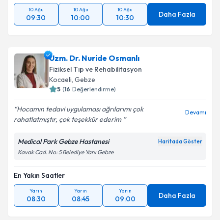
10 Ağu
10 Ağu
10 Ağu
Daha Fazla
09:30
10:00
10:30
Uzm. Dr. Nuride Osmanlı
Fiziksel Tıp ve Rehabilitasyon
Kocaeli
,
Gebze
5
(
16
Değerlendirme)
Hocamın tedavi uygulaması ağrılarımı çok
Devamı
rahatlatmıştır, çok teşekkür ederim ️
Medical Park Gebze Hastanesi
Haritada Göster
Kavak Cad. No: 5 Belediye Yanı Gebze
En Yakın Saatler
Yarın
Yarın
Yarın
Daha Fazla
08:30
08:45
09:00