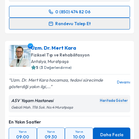
0 (850) 474 82 06
Randevu Takvimi Talebi
Randevu Talep Et
Uzm. Dr. Gökçen Arslan Çelik
için randevu takvimi
talebi oluşturun. Size bu uzmandan randevu almanız
Uzm. Dr. Mert Kara
için bir takvim hazırlandığında e-posta ile
bilgilendireceğiz.
Fiziksel Tıp ve Rehabilitasyon
Antalya
,
Muratpaşa
E-posta Adresiniz
5
(
3
Değerlendirme)
Uzm. Dr. Mert Kara hocamıza, tedavi sürecimde
Devamı
gösterdiği yakın ilgi,...
Kişisel verilerimin işlenmesine ilişkin
Aydınlatma
ASV Yaşam Hastanesi
Haritada Göster
Metni
'ni okudum ve kişisel verilerimin belirtilen
Gebizli Mah. 1116 Sok. No:4 Muratpaşa
kapsamda işlenmesini kabul ediyorum.
En Yakın Saatler
Takvim Talebini Gönder
Yarın
Yarın
Yarın
Daha Fazla
09:00
09:30
10:00