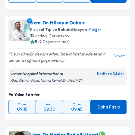
Uzm. Dr. Hüseyin Duhair
Fiziksel Tıp ve Rehabilitasyon
+
1
diğer
Tekirdağ
,
Çerkezköy
5
(
2
Değerlendirme)
Uzun süredir devam eden, başka hastanede tedavi
Devamı
almama rağmen geçmeyen...
İrmet Hospital International
Haritada Göster
Gazi Osman Paşa, Namık Kemal Blv. No:17-21
En Yakın Saatler
Yarın
Yarın
Yarın
Daha Fazla
09:15
09:30
09:45
Uzm. Dr. Hatice Betigül Meral