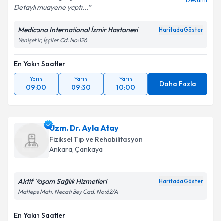
Devamı
Detaylı muayene yaptı...
Medicana International İzmir Hastanesi
Haritada Göster
Yenişehir, İşçiler Cd. No:126
En Yakın Saatler
Yarın
Yarın
Yarın
Daha Fazla
09:00
09:30
10:00
Uzm. Dr. Ayla Atay
Fiziksel Tıp ve Rehabilitasyon
Ankara
,
Çankaya
Aktif Yaşam Sağlık Hizmetleri
Haritada Göster
Maltepe Mah. Necati Bey Cad. No:62/A
En Yakın Saatler