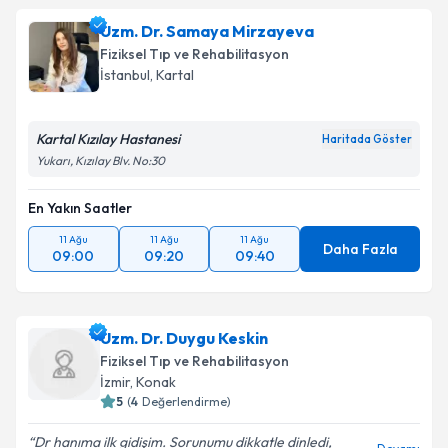
oluşturun. Size bu uzmandan randevu almanız için bir
Uzm. Dr. Samaya Mirzayeva
takvim hazırlandığında e-posta ile bilgilendireceğiz.
Fiziksel Tıp ve Rehabilitasyon
E-posta Adresiniz
İstanbul
,
Kartal
Kartal Kızılay Hastanesi
Haritada Göster
Yukarı, Kızılay Blv. No:30
Kişisel verilerimin işlenmesine ilişkin
Aydınlatma
Metni
'ni okudum ve kişisel verilerimin belirtilen
En Yakın Saatler
kapsamda işlenmesini kabul ediyorum.
11 Ağu
11 Ağu
11 Ağu
Daha Fazla
09:00
09:20
09:40
Takvim Talebini Gönder
Uzm. Dr. Duygu Keskin
Fiziksel Tıp ve Rehabilitasyon
İzmir
,
Konak
5
(
4
Değerlendirme)
Dr hanıma ilk gidişim. Sorunumu dikkatle dinledi,