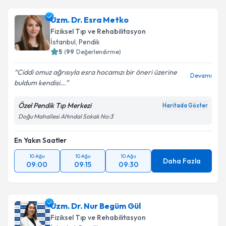
Uzm. Dr. Esra Metko
Fiziksel Tıp ve Rehabilitasyon
İstanbul
,
Pendik
5
(
99
Değerlendirme)
Ciddi omuz ağrısıyla esra hocamızı bir öneri üzerine
Devamı
buldum kendisi...
Özel Pendik Tıp Merkezi
Haritada Göster
Doğu Mahallesi Altındal Sokak No:3
En Yakın Saatler
10 Ağu
10 Ağu
10 Ağu
Daha Fazla
09:00
09:15
09:30
Uzm. Dr. Nur Begüm Gül
Fiziksel Tıp ve Rehabilitasyon