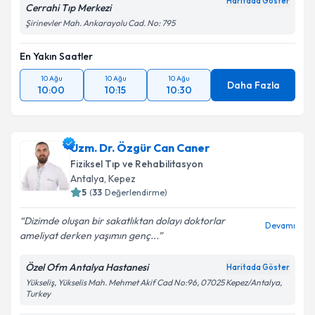
Haritada Göster
Cerrahi Tıp Merkezi
Şirinevler Mah. Ankarayolu Cad. No: 795
En Yakın Saatler
10 Ağu
10 Ağu
10 Ağu
Daha Fazla
10:00
10:15
10:30
Uzm. Dr. Özgür Can Caner
Fiziksel Tıp ve Rehabilitasyon
Antalya
,
Kepez
5
(
33
Değerlendirme)
Dizimde oluşan bir sakatlıktan dolayı doktorlar
Devamı
ameliyat derken yaşımın genç...
Özel Ofm Antalya Hastanesi
Haritada Göster
Yükseliş, Yükselis Mah. Mehmet Akif Cad No:96, 07025 Kepez/Antalya,
Turkey