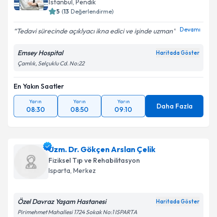
İstanbul
,
Pendik
5
(
13
Değerlendirme)
Devamı
Tedavi sürecinde açıklyacı ikna edici ve işinde uzman
Emsey Hospital
Haritada Göster
Çamlık, Selçuklu Cd. No:22
En Yakın Saatler
Yarın
Yarın
Yarın
Daha Fazla
08:30
08:50
09:10
Uzm. Dr. Gökçen Arslan Çelik
Fiziksel Tıp ve Rehabilitasyon
Isparta
,
Merkez
Özel Davraz Yaşam Hastanesi
Haritada Göster
Pirimehmet Mahallesi 1724 Sokak No:1 ISPARTA