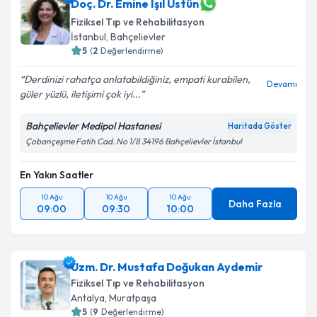
Doç. Dr. Emine Işıl Üstün
Fiziksel Tıp ve Rehabilitasyon
İstanbul
,
Bahçelievler
5
(
2
Değerlendirme)
Derdinizi rahatça anlatabildiğiniz, empati kurabilen,
Devamı
güler yüzlü, iletişimi çok iyi...
Bahçelievler Medipol Hastanesi
Haritada Göster
Çobançeşme Fatih Cad. No 1/8 34196 Bahçelievler İstanbul
En Yakın Saatler
10 Ağu
10 Ağu
10 Ağu
Daha Fazla
09:00
09:30
10:00
Uzm. Dr. Mustafa Doğukan Aydemir
Fiziksel Tıp ve Rehabilitasyon
Antalya
,
Muratpaşa
5
(
9
Değerlendirme)