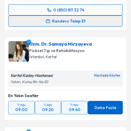
Metni
'ni okudum ve kişisel verilerimin belirtilen
0 (850) 811 32 74
kapsamda işlenmesini kabul ediyorum.
Randevu Takvimi Talebi
Randevu Talep Et
Takvim Talebini Gönder
Doç. Dr. Hamza Sucuoğlu
için randevu takvimi talebi
oluşturun. Size bu uzmandan randevu almanız için bir
Uzm. Dr. Samaya Mirzayeva
takvim hazırlandığında e-posta ile bilgilendireceğiz.
Fiziksel Tıp ve Rehabilitasyon
E-posta Adresiniz
İstanbul
,
Kartal
Kartal Kızılay Hastanesi
Haritada Göster
Yukarı, Kızılay Blv. No:30
Kişisel verilerimin işlenmesine ilişkin
Aydınlatma
Metni
'ni okudum ve kişisel verilerimin belirtilen
En Yakın Saatler
kapsamda işlenmesini kabul ediyorum.
11 Ağu
11 Ağu
11 Ağu
Daha Fazla
09:00
09:20
09:40
Takvim Talebini Gönder