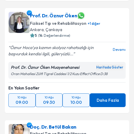
Prof. Dr. Öznur Öken
Fiziksel Tıp ve Rehabilitasyon
+
1
diğer
Ankara
,
Çankaya
5
(
14
Değerlendirme)
Öznur Hoca'ya kızımın skolyoz rahatsızlığı için
Devamı
başvurduk kendisi ilgili, güleryüzlü...
Prof. Dr. Öznur Öken Muayenehanesi
Haritada Göster
Oran Mahallesi Zülfi Tigrel Caddesi 1/2 Kuzu Effect Office D:38
En Yakın Saatler
10 Ağu
10 Ağu
10 Ağu
Daha Fazla
09:00
09:30
10:00
Doç. Dr. Betül Bakan
Fiziksel Tıp ve Rehabilitasyon