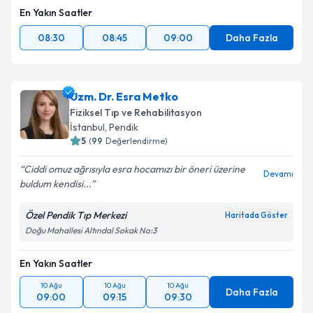
En Yakın Saatler
08:30
08:45
09:00
Daha Fazla
Uzm. Dr. Esra Metko
Fiziksel Tıp ve Rehabilitasyon
İstanbul
,
Pendik
5
(
99
Değerlendirme)
Ciddi omuz ağrısıyla esra hocamızı bir öneri üzerine
Devamı
buldum kendisi...
Özel Pendik Tıp Merkezi
Haritada Göster
Doğu Mahallesi Altındal Sokak No:3
En Yakın Saatler
10 Ağu
10 Ağu
10 Ağu
Daha Fazla
09:00
09:15
09:30