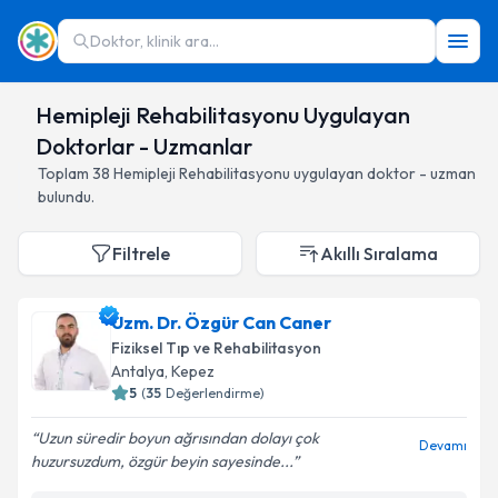
Doktor, klinik ara...
Hemipleji Rehabilitasyonu Uygulayan
Doktorlar - Uzmanlar
Toplam
38
Hemipleji Rehabilitasyonu
uygulayan doktor - uzman
bulundu.
Filtrele
Akıllı Sıralama
Uzm. Dr. Özgür Can Caner
Fiziksel Tıp ve Rehabilitasyon
Antalya
,
Kepez
5
(
35
Değerlendirme)
Uzun süredir boyun ağrısından dolayı çok
Devamı
huzursuzdum, özgür beyin sayesinde...