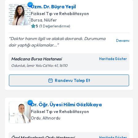
oluşturun. Size bu uzmandan randevu almanız için bir
Uzm. Dr. Büşra Yeşil
takvim hazırlandığında e-posta ile bilgilendireceğiz.
Fiziksel Tıp ve Rehabilitasyon
E-posta Adresiniz
Bursa
,
Nilüfer
5
(
1
Değerlendirme)
Doktor hanım ilgili ve alakalı davrandı. Durumuma
Devamı
dair yaptığı açıklamalar...
Kişisel verilerimin işlenmesine ilişkin
Aydınlatma
Metni
'ni okudum ve kişisel verilerimin belirtilen
Medicana Bursa Hastanesi
Haritada Göster
kapsamda işlenmesini kabul ediyorum.
Odunluk, İzmir Yolu Cd No: 41, 16110
Takvim Talebini Gönder
Randevu Talep Et
Randevu Takvimi Talebi
Uzm. Dr. Büşra Yeşil
için randevu takvimi talebi
Dr. Öğr. Üyesi Hilmi Gözlükaya
oluşturun. Size bu uzmandan randevu almanız için bir
Fiziksel Tıp ve Rehabilitasyon
takvim hazırlandığında e-posta ile bilgilendireceğiz.
Ordu
,
Altınordu
E-posta Adresiniz
Özel Medicalpark Ordu Hastanesi
Haritada Göster