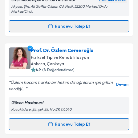
Akyazı, Şht. Ali Gaffar Okkan Cd. No:9, 52200 Merkez/Ordu
Merkez/Ordu
Kişisel verilerimin işlenmesine ilişkin
Aydınlatma
Randevu Talep Et
Metni
'ni okudum ve kişisel verilerimin belirtilen
Randevu Takvimi Talebi
kapsamda işlenmesini kabul ediyorum.
Dr. Öğr. Üyesi Hilmi Gözlükaya
için randevu takvimi
Prof. Dr. Özlem Cemeroğlu
Takvim Talebini Gönder
talebi oluşturun. Size bu uzmandan randevu almanız
Fiziksel Tıp ve Rehabilitasyon
için bir takvim hazırlandığında e-posta ile
Ankara
,
Çankaya
bilgilendireceğiz.
4.9
(
8
Değerlendirme)
E-posta Adresiniz
Özlem hocam harika bir hekim diz ağrılarım için gittim
Devamı
verdiği...
Güven Hastanesi
Kavaklıdere, Şimşek Sk. No:29, 06540
Kişisel verilerimin işlenmesine ilişkin
Aydınlatma
Metni
'ni okudum ve kişisel verilerimin belirtilen
kapsamda işlenmesini kabul ediyorum.
Randevu Talep Et
Randevu Takvimi Talebi