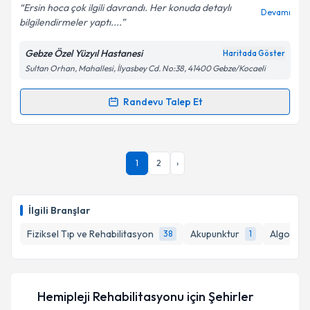
E-posta Adresiniz
Ersin hoca çok ilgili davrandı. Her konuda detaylı
Devamı
bilgilendirmeler yaptı....
Gebze Özel Yüzyıl Hastanesi
Haritada Göster
Sultan Orhan, Mahallesi, İlyasbey Cd. No:38, 41400 Gebze/Kocaeli
Kişisel verilerimin işlenmesine ilişkin
Aydınlatma
Metni
'ni okudum ve kişisel verilerimin belirtilen
kapsamda işlenmesini kabul ediyorum.
Randevu Talep Et
Randevu Takvimi Talebi
Takvim Talebini Gönder
Uzm. Dr. Ersin Şahin
için randevu takvimi talebi
1
2
›
oluşturun. Size bu uzmandan randevu almanız için bir
takvim hazırlandığında e-posta ile bilgilendireceğiz.
E-posta Adresiniz
İlgili Branşlar
Fiziksel Tıp ve Rehabilitasyon
Akupunktur
Algoloji
38
1
Kişisel verilerimin işlenmesine ilişkin
Aydınlatma
Metni
'ni okudum ve kişisel verilerimin belirtilen
Hemipleji Rehabilitasyonu
için Şehirler
kapsamda işlenmesini kabul ediyorum.