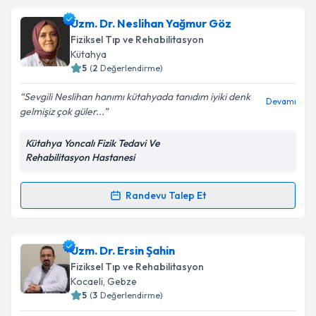
Takvim Talebini Gönder
Prof. Dr. Özlem Cemeroğlu
için randevu takvimi
Uzm. Dr. Neslihan Yağmur Göz
talebi oluşturun. Size bu uzmandan randevu almanız
Fiziksel Tıp ve Rehabilitasyon
için bir takvim hazırlandığında e-posta ile
Kütahya
bilgilendireceğiz.
5
(
2
Değerlendirme)
E-posta Adresiniz
Sevgili Neslihan hanımı kütahyada tanıdım iyiki denk
Devamı
gelmişiz çok güler...
Kütahya Yoncalı Fizik Tedavi Ve
Rehabilitasyon Hastanesi
Kişisel verilerimin işlenmesine ilişkin
Aydınlatma
Metni
'ni okudum ve kişisel verilerimin belirtilen
kapsamda işlenmesini kabul ediyorum.
Randevu Talep Et
Randevu Takvimi Talebi
Takvim Talebini Gönder
Uzm. Dr. Neslihan Yağmur Göz
için randevu takvimi
Uzm. Dr. Ersin Şahin
talebi oluşturun. Size bu uzmandan randevu almanız
Fiziksel Tıp ve Rehabilitasyon
için bir takvim hazırlandığında e-posta ile
Kocaeli
,
Gebze
bilgilendireceğiz.
5
(
3
Değerlendirme)