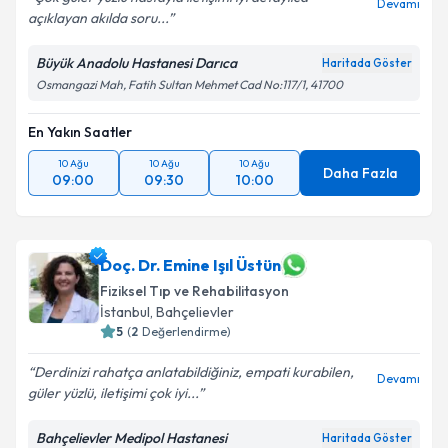
Devamı
açıklayan akılda soru...
Büyük Anadolu Hastanesi Darıca
Haritada Göster
Osmangazi Mah, Fatih Sultan Mehmet Cad No:117/1, 41700
En Yakın Saatler
10 Ağu
10 Ağu
10 Ağu
Daha Fazla
09:00
09:30
10:00
Doç. Dr. Emine Işıl Üstün
Fiziksel Tıp ve Rehabilitasyon
İstanbul
,
Bahçelievler
5
(
2
Değerlendirme)
Derdinizi rahatça anlatabildiğiniz, empati kurabilen,
Devamı
güler yüzlü, iletişimi çok iyi...
Bahçelievler Medipol Hastanesi
Haritada Göster