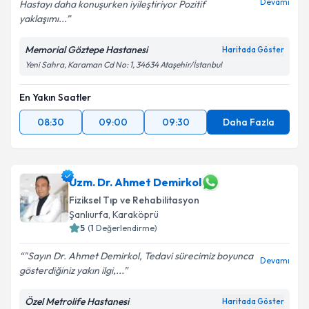
Devamı
Hastayı daha konuşurken iyileştiriyor Pozitif
yaklaşımı...
Memorial Göztepe Hastanesi
Haritada Göster
Yeni Sahra, Karaman Cd No: 1, 34634 Ataşehir/İstanbul
En Yakın Saatler
08:30
09:00
09:30
Daha Fazla
Uzm. Dr. Ahmet Demirkol
Fiziksel Tıp ve Rehabilitasyon
Şanlıurfa
,
Karaköprü
5
(
1
Değerlendirme)
​ ​ ​"Sayın Dr. Ahmet Demirkol, Tedavi sürecimiz boyunca
Devamı
gösterdiğiniz yakın ilgi,...
Özel Metrolife Hastanesi
Haritada Göster