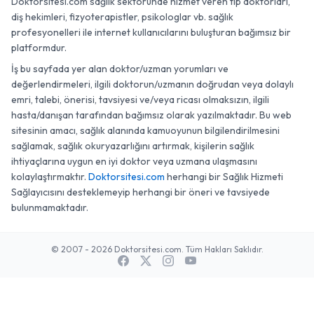
Doktorsitesi.com sağlık sektöründe hizmet veren tıp doktorları,
diş hekimleri, fizyoterapistler, psikologlar vb. sağlık
profesyonelleri ile internet kullanıcılarını buluşturan bağımsız bir
platformdur.
İş bu sayfada yer alan doktor/uzman yorumları ve
değerlendirmeleri, ilgili doktorun/uzmanın doğrudan veya dolaylı
emri, talebi, önerisi, tavsiyesi ve/veya ricası olmaksızın, ilgili
hasta/danışan tarafından bağımsız olarak yazılmaktadır. Bu web
sitesinin amacı, sağlık alanında kamuoyunun bilgilendirilmesini
sağlamak, sağlık okuryazarlığını artırmak, kişilerin sağlık
ihtiyaçlarına uygun en iyi doktor veya uzmana ulaşmasını
kolaylaştırmaktır.
Doktorsitesi.com
herhangi bir Sağlık Hizmeti
Sağlayıcısını desteklemeyip herhangi bir öneri ve tavsiyede
bulunmamaktadır.
© 2007 - 2026 Doktorsitesi.com. Tüm Hakları Saklıdır.