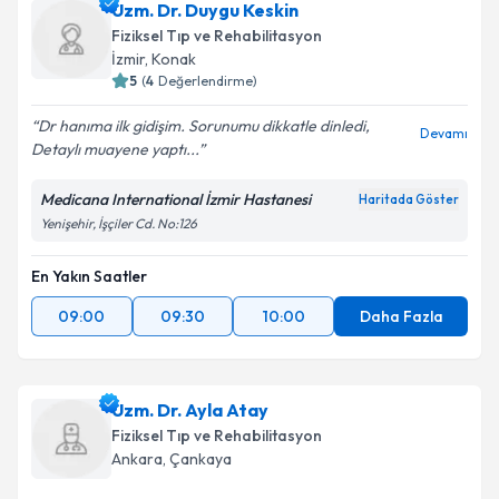
Uzm. Dr. Duygu Keskin
Fiziksel Tıp ve Rehabilitasyon
İzmir
,
Konak
5
(
4
Değerlendirme)
Dr hanıma ilk gidişim. Sorunumu dikkatle dinledi,
Devamı
Detaylı muayene yaptı...
Medicana International İzmir Hastanesi
Haritada Göster
Yenişehir, İşçiler Cd. No:126
En Yakın Saatler
09:00
09:30
10:00
Daha Fazla
Uzm. Dr. Ayla Atay
Fiziksel Tıp ve Rehabilitasyon
Ankara
,
Çankaya