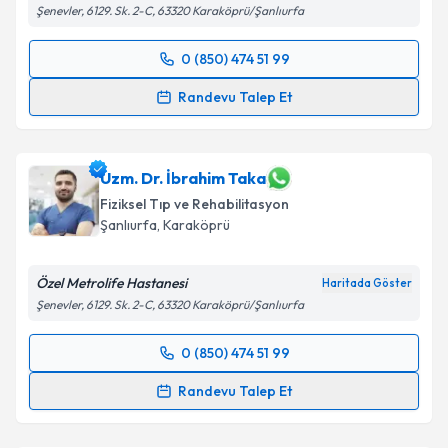
Şenevler, 6129. Sk. 2-C, 63320 Karaköprü/Şanlıurfa
0 (850) 474 51 99
Randevu Takvimi Talebi
Randevu Talep Et
Uzm. Dr. Ahmet Demirkol
için randevu takvimi
talebi oluşturun. Size bu uzmandan randevu almanız
için bir takvim hazırlandığında e-posta ile
Uzm. Dr. İbrahim Taka
bilgilendireceğiz.
Fiziksel Tıp ve Rehabilitasyon
Şanlıurfa
,
Karaköprü
E-posta Adresiniz
Özel Metrolife Hastanesi
Haritada Göster
Şenevler, 6129. Sk. 2-C, 63320 Karaköprü/Şanlıurfa
Kişisel verilerimin işlenmesine ilişkin
Aydınlatma
0 (850) 474 51 99
Metni
'ni okudum ve kişisel verilerimin belirtilen
Randevu Takvimi Talebi
kapsamda işlenmesini kabul ediyorum.
Randevu Talep Et
Uzm. Dr. İbrahim Taka
için randevu takvimi talebi
Takvim Talebini Gönder