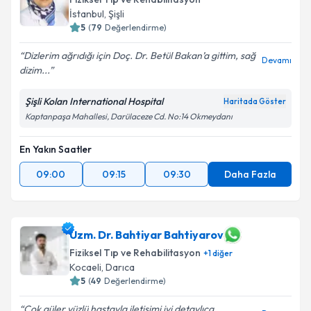
İstanbul
,
Şişli
5
(
79
Değerlendirme)
Dizlerim ağrıdığı için Doç. Dr. Betül Bakan’a gittim, sağ
Devamı
dizim...
Şişli Kolan International Hospital
Haritada Göster
Kaptanpaşa Mahallesi, Darülaceze Cd. No:14 Okmeydanı
En Yakın Saatler
09:00
09:15
09:30
Daha Fazla
Uzm. Dr. Bahtiyar Bahtiyarov
Fiziksel Tıp ve Rehabilitasyon
+
1
diğer
Kocaeli
,
Darıca
5
(
49
Değerlendirme)
Çok güler yüzlü hastayla iletişimi iyi detaylıca