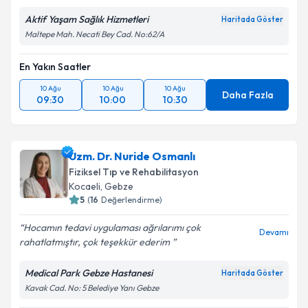
Aktif Yaşam Sağlık Hizmetleri
Haritada Göster
Maltepe Mah. Necati Bey Cad. No:62/A
En Yakın Saatler
10 Ağu
10 Ağu
10 Ağu
Daha Fazla
09:30
10:00
10:30
Uzm. Dr. Nuride Osmanlı
Fiziksel Tıp ve Rehabilitasyon
Kocaeli
,
Gebze
5
(
16
Değerlendirme)
Hocamın tedavi uygulaması ağrılarımı çok
Devamı
rahatlatmıştır, çok teşekkür ederim ️
Medical Park Gebze Hastanesi
Haritada Göster
Kavak Cad. No: 5 Belediye Yanı Gebze