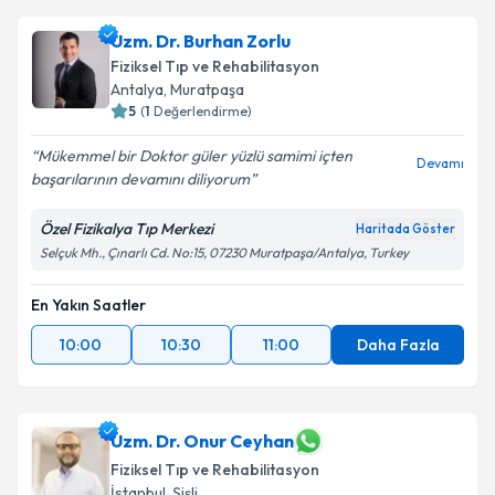
Uzm. Dr. Burhan Zorlu
Fiziksel Tıp ve Rehabilitasyon
Antalya
,
Muratpaşa
5
(
1
Değerlendirme)
Mükemmel bir Doktor güler yüzlü samimi içten
Devamı
başarılarının devamını diliyorum
Özel Fizikalya Tıp Merkezi
Haritada Göster
Selçuk Mh., Çınarlı Cd. No:15, 07230 Muratpaşa/Antalya, Turkey
En Yakın Saatler
10:00
10:30
11:00
Daha Fazla
Uzm. Dr. Onur Ceyhan
Fiziksel Tıp ve Rehabilitasyon
İstanbul
,
Şişli