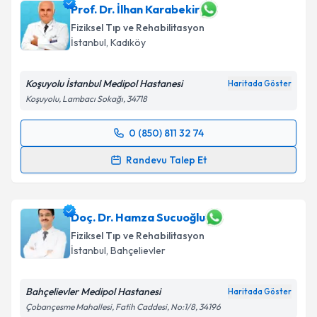
Prof. Dr. İlhan Karabekir
Fiziksel Tıp ve Rehabilitasyon
İstanbul
,
Kadıköy
Koşuyolu İstanbul Medipol Hastanesi
Haritada Göster
Koşuyolu, Lambacı Sokağı, 34718
0 (850) 811 32 74
Randevu Takvimi Talebi
Randevu Talep Et
Prof. Dr. İlhan Karabekir
için randevu takvimi talebi
oluşturun. Size bu uzmandan randevu almanız için bir
takvim hazırlandığında e-posta ile bilgilendireceğiz.
Doç. Dr. Hamza Sucuoğlu
Fiziksel Tıp ve Rehabilitasyon
E-posta Adresiniz
İstanbul
,
Bahçelievler
Bahçelievler Medipol Hastanesi
Haritada Göster
Çobançesme Mahallesi, Fatih Caddesi, No:1/8, 34196
Kişisel verilerimin işlenmesine ilişkin
Aydınlatma