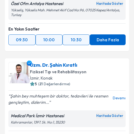
Özel Ofm Antalya Hastanesi
Haritada Göster
Yükseliş, Yükselis Mah. Mehmet Akif Cad No:96, 07025 Kepez/Antalya,
Turkey
En Yakın Saatler
09:30
10:00
10:30
Daha Fazla
Uzm. Dr. Şahin Kıratlı
Fiziksel Tıp ve Rehabilitasyon
İzmir
,
Konak
5
(
21
Değerlendirme)
Şahin bey muhteşem bir doktor, tedavileri ile resmen
Devamı
gençleştim, dizlerim...
Medical Park İzmir Hastanesi
Haritada Göster
Kahramanlar, 1397. Sk. No:1, 35230