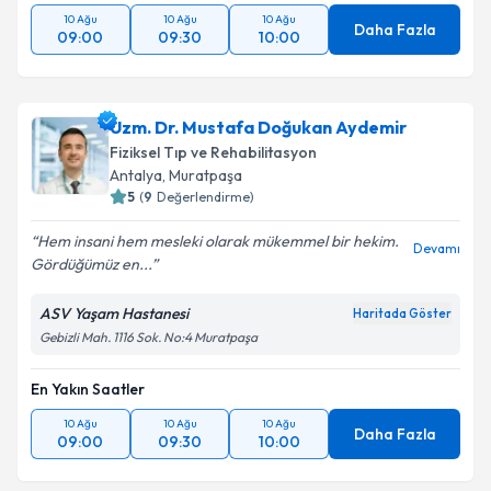
10 Ağu
10 Ağu
10 Ağu
Daha Fazla
09:00
09:30
10:00
Uzm. Dr. Mustafa Doğukan Aydemir
Fiziksel Tıp ve Rehabilitasyon
Antalya
,
Muratpaşa
5
(
9
Değerlendirme)
Hem insani hem mesleki olarak mükemmel bir hekim.
Devamı
Gördüğümüz en...
ASV Yaşam Hastanesi
Haritada Göster
Gebizli Mah. 1116 Sok. No:4 Muratpaşa
En Yakın Saatler
10 Ağu
10 Ağu
10 Ağu
Daha Fazla
09:00
09:30
10:00