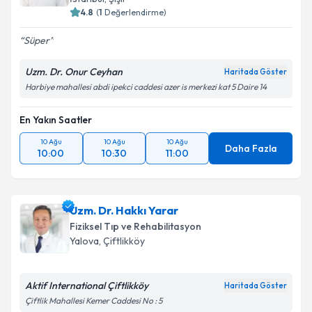
4.8
(
1
Değerlendirme)
Süper
Uzm. Dr. Onur Ceyhan
Haritada Göster
Harbiye mahallesi abdi ipekci caddesi azer is merkezi kat 5 Daire 14
En Yakın Saatler
10 Ağu
10 Ağu
10 Ağu
Daha Fazla
10:00
10:30
11:00
Uzm. Dr. Hakkı Yarar
Fiziksel Tıp ve Rehabilitasyon
Yalova
,
Çiftlikköy
Aktif International Çiftlikköy
Haritada Göster
Çiftlik Mahallesi Kemer Caddesi No : 5