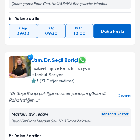
Çobançeşme Fatih Cad. No 1/8 34196 Bahçelievler İstanbul
En Yakın Saatler
10 Ağu
10 Ağu
10 Ağu
Daha Fazla
09:00
09:30
10:00
Uzm. Dr. Seçil Boriçi
Fiziksel Tıp ve Rehabilitasyon
İstanbul
,
Sarıyer
5
(
27
Değerlendirme)
Dr Seçil Boriçi çok ilgili ve sıcak yaklaşım gösterdi.
Devamı
Rahatsızlığım...
Maslak Fizik Tedavi
Haritada Göster
Beybi Giz Plaza Meydan Sok. No:1 Daire:2 Maslak
En Yakın Saatler