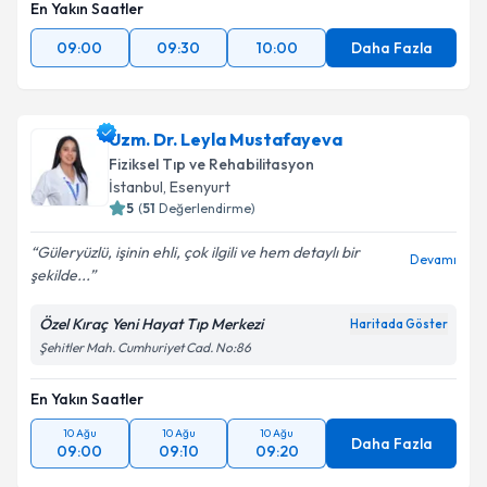
En Yakın Saatler
09:00
09:30
10:00
Daha Fazla
Uzm. Dr. Leyla Mustafayeva
Fiziksel Tıp ve Rehabilitasyon
İstanbul
,
Esenyurt
5
(
51
Değerlendirme)
Güleryüzlü, işinin ehli, çok ilgili ve hem detaylı bir
Devamı
şekilde...
Özel Kıraç Yeni Hayat Tıp Merkezi
Haritada Göster
Şehitler Mah. Cumhuriyet Cad. No:86
En Yakın Saatler
10 Ağu
10 Ağu
10 Ağu
Daha Fazla
09:00
09:10
09:20