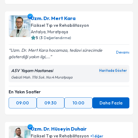
Uzm. Dr. Mert Kara
Fiziksel Tıp ve Rehabilitasyon
Antalya
,
Muratpaşa
5
(
3
Değerlendirme)
Uzm. Dr. Mert Kara hocamıza, tedavi sürecimde
Devamı
gösterdiği yakın ilgi,...
ASV Yaşam Hastanesi
Haritada Göster
Gebizli Mah. 1116 Sok. No:4 Muratpaşa
En Yakın Saatler
09:00
09:30
10:00
Daha Fazla
Uzm. Dr. Hüseyin Duhair
Fiziksel Tıp ve Rehabilitasyon
+
1
diğer