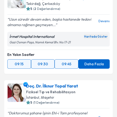
Tekirdağ
,
Çerkezköy
5
(
2
Değerlendirme)
Uzun süredir devam eden, başka hastanede tedavi
Devamı
almama rağmen geçmeyen...
İrmet Hospital International
Haritada Göster
Gazi Osman Paşa, Namık Kemal Blv. No:17-21
En Yakın Saatler
09:15
09:30
09:45
Daha Fazla
Doç. Dr. İlknur Topal Yarat
Fiziksel Tıp ve Rehabilitasyon
İstanbul
,
Ataşehir
5
(
1
Değerlendirme)
Doktorumuz şahane İşinin Ehl-i Tam profesyonel