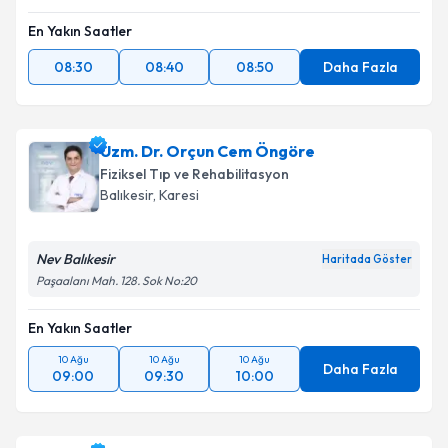
En Yakın Saatler
08:30
08:40
08:50
Daha Fazla
Uzm. Dr. Orçun Cem Öngöre
Fiziksel Tıp ve Rehabilitasyon
Balıkesir
,
Karesi
Nev Balıkesir
Haritada Göster
Paşaalanı Mah. 128. Sok No:20
En Yakın Saatler
10 Ağu
10 Ağu
10 Ağu
Daha Fazla
09:00
09:30
10:00