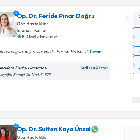
Op. Dr. Feride Pınar Doğru
Göz Hastalıkları
İstanbul
, Kartal
5
(
1
Değerlendirme)
ah bana görme yetisini verdi , Feride Hn ise...
Devamı
ıbadem Kartal Hastanesi
Haritada Göster
uşoğlu, Sanayi Cd. No:1, 34873
Randevu T
Op. Dr. Su
oluşturun. 
Op. Dr. Sultan Kaya Ünsal
hazırlandığ
Göz Hastalıkları