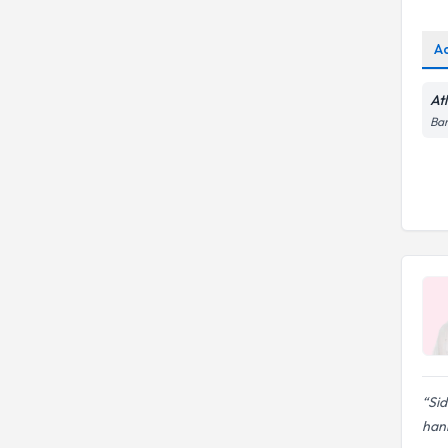
A
At
Bar
Sid
hani