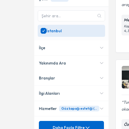
araş
Me
Kap
İstanbul
4, 
İlçe
Yakınımda Ara
Branşlar
Konumuma yakın uzmanları
Kadıköy
göster
Üsküdar
İlgi Alanları
Tur
Şişli
Hizmetler
Göz kapağı estetiği (Blefaroplasti)
okad
Göz Hastalıkları
Bağcılar
Mezuniyet
Öz
Katarakt
Daha Fazla Filtre
Beylikdüzü