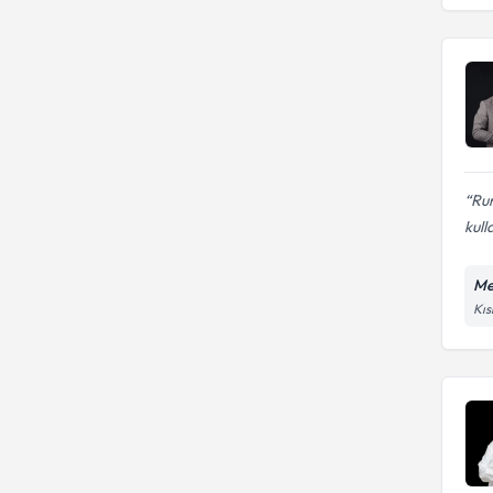
Araştırma Hastanesi
HACETTEPE ÜNİVERSİTESİ
İzmir Tepecik Eğitim Ve
Araştırma Hastanesi
NAMIK KEMAL ÜNİVERSİTESİ
Rum
kull
Me
Kıs