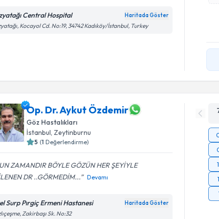
zyatağı Central Hospital
Haritada Göster
yatağı, Kocayol Cd. No:19, 34742 Kadıköy/İstanbul, Turkey
Op. Dr. Aykut Özdemir
Göz Hastalıkları
İstanbul
, Zeytinburnu
5
(
1
Değerlendirme)
UN ZAMANDIR BÖYLE GÖZÜN HER ŞEYİYLE
İLENEN DR ..GÖRMEDİM...
Devamı
el Surp Pırgiç Ermeni Hastanesi
Haritada Göster
lıçeşme, Zakirbaşı Sk. No:32