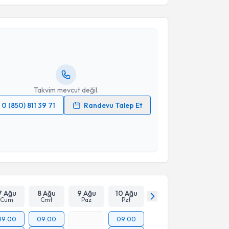
umil Babayev
için randevu takvimi talebi oluşturun.
andan randevu almanız için bir takvim
ında e-posta ile bilgilendireceğiz.
resiniz
Takvim mevcut değil.
0 (850) 811 39 71
Randevu Talep Et
 verilerimin işlenmesine ilişkin
Aydınlatma Metni
'ni
 ve kişisel verilerimin belirtilen kapsamda
esini kabul ediyorum.
Takvim Talebini Gönder
7 Ağu
8 Ağu
9 Ağu
10 Ağu
Cum
Cmt
Paz
Pzt
09:00
09:00
09:00