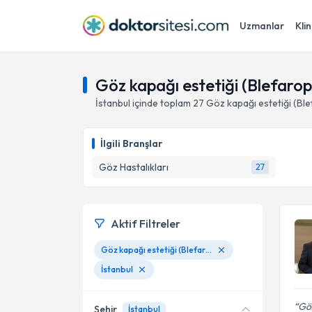
Uzmanlar
Klin
Göz kapağı estetiği (Blefaropl
İstanbul
içinde toplam
27
Göz kapağı estetiği (Ble
İlgili Branşlar
Göz Hastalıkları
27
Aktif Filtreler
Göz kapağı estetiği (Blefaroplasti)
İstanbul
Göz
Şehir
İstanbul