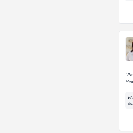
Ret
Hem
Me
Büy