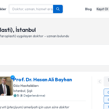
ikler
Blog
Kayıt Ol
asti), İstanbul
faroplasti)
uygulayan doktor - uzman bulundu
Prof. Dr. Hasan Ali Bayhan
Göz Hastalıkları
İstanbul
, Şişli
5
(
8
Değerlendirme)
 eti (pterjiyum) ameliyatı için uzun süre doktor