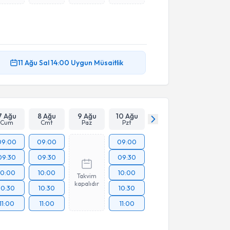
11 Ağu
Sal
14:00
Uygun Müsaitlik
7 Ağu
8 Ağu
9 Ağu
10 Ağu
Cum
Cmt
Paz
Pzt
09:00
09:00
09:00
09:30
09:30
09:30
10:00
10:00
10:00
Takvim
kapalıdır
10:30
10:30
10:30
11:00
11:00
11:00