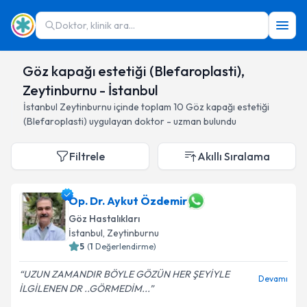
Doktor, klinik ara...
Göz kapağı estetiği (Blefaroplasti),
Zeytinburnu - İstanbul
İstanbul
Zeytinburnu
içinde toplam
10
Göz kapağı estetiği
(Blefaroplasti)
uygulayan doktor - uzman bulundu
Filtrele
Akıllı Sıralama
Op. Dr. Aykut Özdemir
Göz Hastalıkları
İstanbul
, Zeytinburnu
5
(
1
Değerlendirme)
UZUN ZAMANDIR BÖYLE GÖZÜN HER ŞEYİYLE
Devamı
İLGİLENEN DR ..GÖRMEDİM...