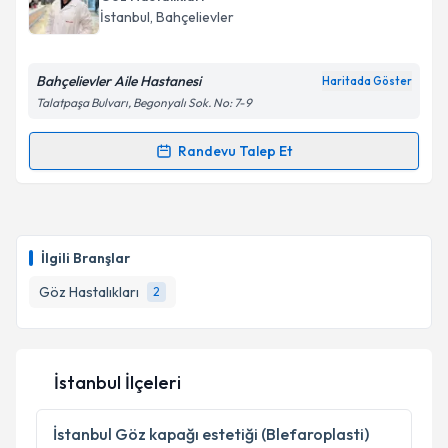
İstanbul
, Bahçelievler
Bahçelievler Aile Hastanesi
Haritada Göster
Talatpaşa Bulvarı, Begonyalı Sok. No: 7-9
Randevu Talep Et
Randevu Takvimi Talebi
Op. Dr. Arda Emre Öztürk
için randevu takvimi
talebi oluşturun. Size bu uzmandan randevu almanız
İlgili Branşlar
için bir takvim hazırlandığında e-posta ile
bilgilendireceğiz.
Göz Hastalıkları
2
E-posta Adresiniz
İstanbul İlçeleri
Kişisel verilerimin işlenmesine ilişkin
Aydınlatma
İstanbul
Göz kapağı estetiği (Blefaroplasti)
Metni
'ni okudum ve kişisel verilerimin belirtilen