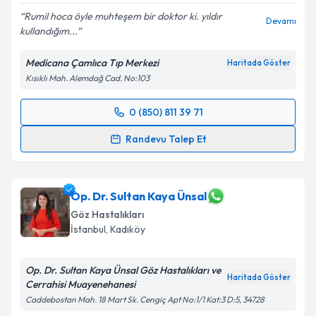
Rumil hoca öyle muhteşem bir doktor ki. yıldır
Devamı
kullandığım...
Kişisel verilerimin işlenmesine ilişkin
Aydınlatma
Medicana Çamlıca Tıp Merkezi
Haritada Göster
Metni
'ni okudum ve kişisel verilerimin belirtilen
Kısıklı Mah. Alemdağ Cad. No:103
kapsamda işlenmesini kabul ediyorum.
0 (850) 811 39 71
Randevu Takvimi Talebi
Takvim Talebini Gönder
Randevu Talep Et
Op. Dr. Rumil Babayev
için randevu takvimi talebi
oluşturun. Size bu uzmandan randevu almanız için bir
takvim hazırlandığında e-posta ile bilgilendireceğiz.
Op. Dr. Sultan Kaya Ünsal
Göz Hastalıkları
E-posta Adresiniz
İstanbul
, Kadıköy
Op. Dr. Sultan Kaya Ünsal Göz Hastalıkları ve
Haritada Göster
Cerrahisi Muayenehanesi
Kişisel verilerimin işlenmesine ilişkin
Aydınlatma
Caddebostan Mah. 18 Mart Sk. Cengiç Apt No:1/1 Kat:3 D:5, 34728
Metni
'ni okudum ve kişisel verilerimin belirtilen