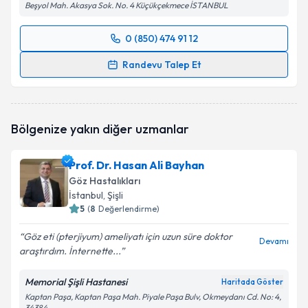
Beşyol Mah. Akasya Sok. No. 4 Küçükçekmece İSTANBUL
0 (850) 474 91 12
Randevu Takvimi Talebi
Randevu Talep Et
Prof. Dr. Ali Rıza Cenk Çelebi
için randevu takvimi
talebi oluşturun. Size bu uzmandan randevu almanız
için bir takvim hazırlandığında e-posta ile
Bölgenize yakın diğer uzmanlar
bilgilendireceğiz.
E-posta Adresiniz
Prof. Dr. Hasan Ali Bayhan
Göz Hastalıkları
İstanbul
, Şişli
5
(
8
Değerlendirme)
Kişisel verilerimin işlenmesine ilişkin
Aydınlatma
Göz eti (pterjiyum) ameliyatı için uzun süre doktor
Metni
'ni okudum ve kişisel verilerimin belirtilen
Devamı
araştırdım. İnternette...
kapsamda işlenmesini kabul ediyorum.
Memorial Şişli Hastanesi
Haritada Göster
Takvim Talebini Gönder
Kaptan Paşa, Kaptan Paşa Mah. Piyale Paşa Bulv, Okmeydanı Cd. No: 4,
34384