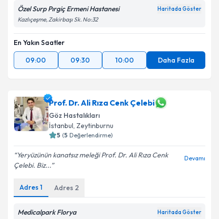
Özel Surp Pırgiç Ermeni Hastanesi
Haritada Göster
Kazlıçeşme, Zakirbaşı Sk. No:32
En Yakın Saatler
09:00
09:30
10:00
Daha Fazla
Prof. Dr. Ali Rıza Cenk Çelebi
Göz Hastalıkları
İstanbul
, Zeytinburnu
5
(
5
Değerlendirme)
Yeryüzünün kanatsız meleği Prof. Dr. Ali Rıza Cenk
Devamı
Çelebi. Biz...
Adres
1
Adres
2
Medicalpark Florya
Haritada Göster