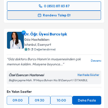
kapsamda işlenmesini kabul ediyorum.
0 (850) 811 83 87
Randevu Takvimi Talebi
Randevu Talep Et
Takvim Talebini Gönder
Op. Dr. Sultan Kaya Ünsal
için randevu takvimi
talebi oluşturun. Size bu uzmandan randevu almanız
Dr. Öğr. Üyesi Burcu Işık
için bir takvim hazırlandığında e-posta ile
bilgilendireceğiz.
Göz Hastalıkları
İstanbul
, Esenyurt
E-posta Adresiniz
5
(
3
Değerlendirme)
Göz doktoru Burcu Hanım’ın muayenesinden çok
Devamı
memnun kaldım. Muayene boyunca...
Kişisel verilerimin işlenmesine ilişkin
Aydınlatma
Özel Esencan Hastanesi
Haritada Göster
Metni
'ni okudum ve kişisel verilerimin belirtilen
Bağlarçeşme Mah. 19 Mayıs Bulvarı No:18 Esenyurt / İSTANBUL
kapsamda işlenmesini kabul ediyorum.
En Yakın Saatler
Takvim Talebini Gönder
09:00
09:30
10:00
Daha Fazla