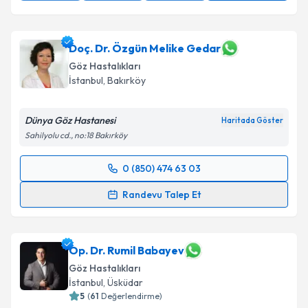
Doç. Dr. Özgün Melike Gedar
Göz Hastalıkları
İstanbul
, Bakırköy
Dünya Göz Hastanesi
Haritada Göster
Sahilyolu cd., no:18 Bakırköy
0 (850) 474 63 03
Randevu Takvimi Talebi
Randevu Talep Et
Doç. Dr. Özgün Melike Gedar
için randevu takvimi
talebi oluşturun. Size bu uzmandan randevu almanız
için bir takvim hazırlandığında e-posta ile
Op. Dr. Rumil Babayev
bilgilendireceğiz.
Göz Hastalıkları
İstanbul
, Üsküdar
E-posta Adresiniz
5
(
61
Değerlendirme)