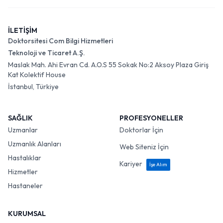
İLETİŞİM
Doktorsitesi Com Bilgi Hizmetleri
Teknoloji ve Ticaret A.Ş.
Maslak Mah. Ahi Evran Cd. A.O.S 55 Sokak No:2 Aksoy Plaza Giriş
Kat Kolektif House
İstanbul, Türkiye
SAĞLIK
PROFESYONELLER
Uzmanlar
Doktorlar İçin
Uzmanlık Alanları
Web Siteniz İçin
Hastalıklar
Kariyer
İşe Alım
Hizmetler
Hastaneler
KURUMSAL