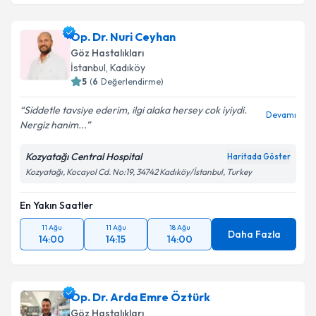
Op. Dr. Nuri Ceyhan
Göz Hastalıkları
İstanbul
, Kadıköy
5
(
6
Değerlendirme)
Siddetle tavsiye ederim, ilgi alaka hersey cok iyiydi.
Devamı
Nergiz hanim...
Kozyatağı Central Hospital
Haritada Göster
Kozyatağı, Kocayol Cd. No:19, 34742 Kadıköy/İstanbul, Turkey
En Yakın Saatler
11 Ağu
11 Ağu
18 Ağu
Daha Fazla
14:00
14:15
14:00
Op. Dr. Arda Emre Öztürk
Göz Hastalıkları