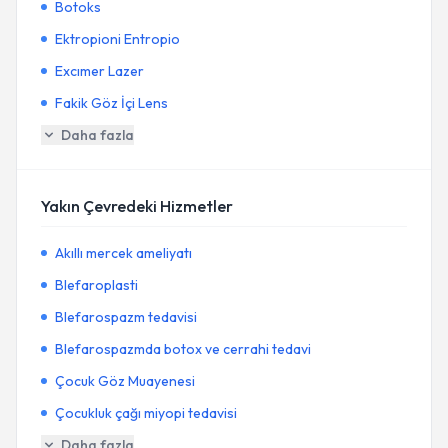
Botoks
Ektropioni Entropio
Excımer Lazer
Fakik Göz İçi Lens
Daha fazla
Yakın Çevredeki Hizmetler
Akıllı mercek ameliyatı
Blefaroplasti
Blefarospazm tedavisi
Blefarospazmda botox ve cerrahi tedavi
Çocuk Göz Muayenesi
Çocukluk çağı miyopi tedavisi
Daha fazla