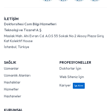
İLETİŞİM
Doktorsitesi Com Bilgi Hizmetleri
Teknoloji ve Ticaret A.Ş.
Maslak Mah. Ahi Evran Cd. A.O.S 55 Sokak No:2 Aksoy Plaza Giriş
Kat Kolektif House
İstanbul, Türkiye
SAĞLIK
PROFESYONELLER
Uzmanlar
Doktorlar İçin
Uzmanlık Alanları
Web Siteniz İçin
Hastalıklar
Kariyer
İşe Alım
Hizmetler
Hastaneler
KURUMSAL