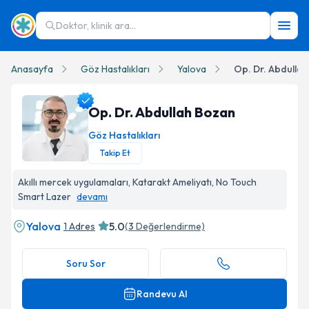
Doktor, klinik ara...
Anasayfa
Göz Hastalıkları
Yalova
Op. Dr. Abdulla
Op. Dr. Abdullah Bozan
Göz Hastalıkları
Takip Et
Op. Dr. Abdullah Bozan Profil Fotoğrafı
Akıllı mercek uygulamaları, Katarakt Ameliyatı, No Touch
Smart Lazer
devamı
Yalova
5.0
1 Adres
(
3
Değerlendirme)
Soru Sor
Randevu Al