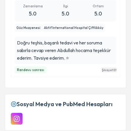
Zamanlama
İlgi
Ortam
5.0
5.0
5.0
Göz Muayenesi
Aktif International Hospital Çiftlikköy
Doğru teşhis, başarılı tedavi ve her soruma
sabırla cevap veren Abdullah hocama teşekkür
ederim. Tavsiye ederim. ⭐
Randevu sonrası
Şikayet Et
Sosyal Medya ve PubMed Hesapları