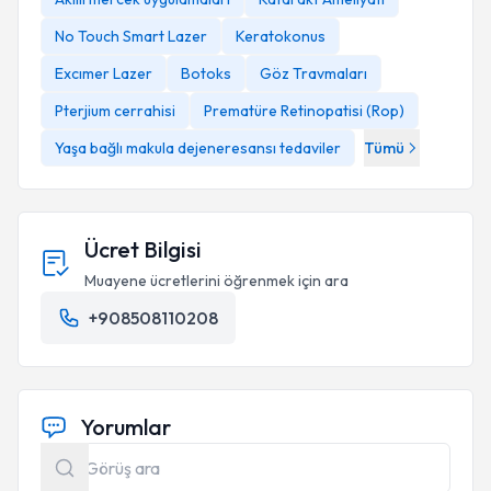
No Touch Smart Lazer
Keratokonus
Excımer Lazer
Botoks
Göz Travmaları
Pterjium cerrahisi
Prematüre Retinopatisi (Rop)
Yaşa bağlı makula dejeneresansı tedaviler
Tümü
Ücret Bilgisi
Muayene ücretlerini öğrenmek için ara
+908508110208
Yorumlar