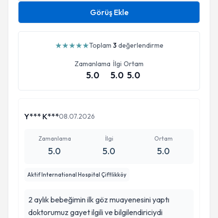
Görüş Ekle
★
★
★
★
★
Toplam
3
değerlendirme
Zamanlama
İlgi
Ortam
5.0
5.0
5.0
Y*** K***
08.07.2026
Zamanlama
İlgi
Ortam
5.0
5.0
5.0
Aktif International Hospital Çiftlikköy
2 aylık bebeğimin ilk göz muayenesini yaptı
doktorumuz gayet ilgili ve bilgilendiriciydi