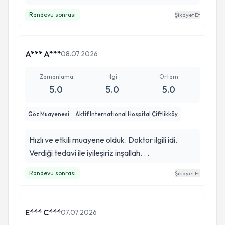
Randevu sonrası
Şikayet Et
A*** A***
08.07.2026
Zamanlama
İlgi
Ortam
5.0
5.0
5.0
Göz Muayenesi
Aktif International Hospital Çiftlikköy
Hızlı ve etkili muayene olduk. Doktor ilgili idi.
Verdiği tedavi ile iyileşiriz inşallah. . .
Randevu sonrası
Şikayet Et
E*** C***
07.07.2026