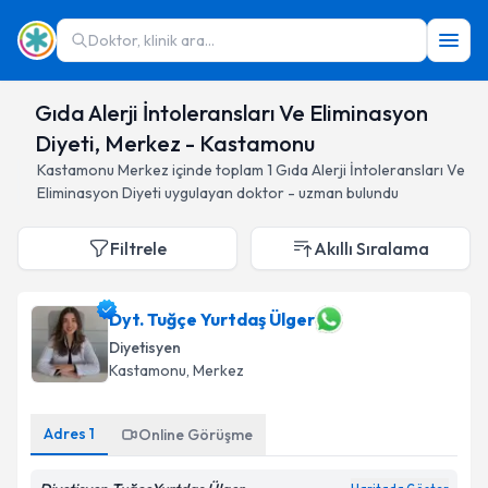
Doktor, klinik ara...
Gıda Alerji İntoleransları Ve Eliminasyon
Diyeti, Merkez - Kastamonu
Kastamonu
Merkez
içinde toplam
1
Gıda Alerji İntoleransları Ve
Eliminasyon Diyeti
uygulayan doktor - uzman bulundu
Filtrele
Akıllı Sıralama
Dyt. Tuğçe Yurtdaş Ülger
Diyetisyen
Kastamonu
, Merkez
Adres
1
Online Görüşme