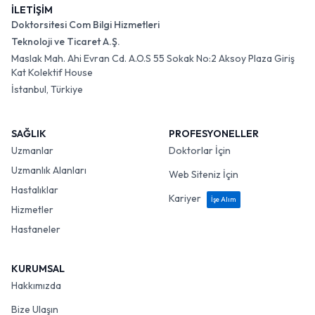
İLETİŞİM
Doktorsitesi Com Bilgi Hizmetleri
Teknoloji ve Ticaret A.Ş.
Maslak Mah. Ahi Evran Cd. A.O.S 55 Sokak No:2 Aksoy Plaza Giriş
Kat Kolektif House
İstanbul, Türkiye
SAĞLIK
PROFESYONELLER
Uzmanlar
Doktorlar İçin
Uzmanlık Alanları
Web Siteniz İçin
Hastalıklar
Kariyer
İşe Alım
Hizmetler
Hastaneler
KURUMSAL
Hakkımızda
Bize Ulaşın