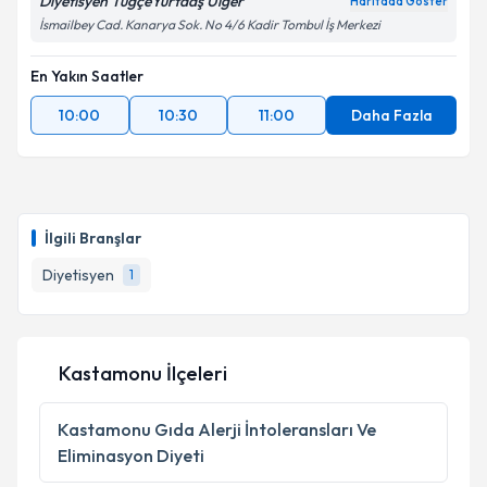
Diyetisyen TuğçeYurtdaş Ülger
Haritada Göster
İsmailbey Cad. Kanarya Sok. No 4/6 Kadir Tombul İş Merkezi
En Yakın Saatler
10:00
10:30
11:00
Daha Fazla
İlgili Branşlar
Diyetisyen
1
Kastamonu İlçeleri
Kastamonu
Gıda Alerji İntoleransları Ve
Eliminasyon Diyeti