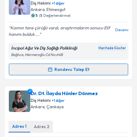
bilgilendireceğiz.
Diş Hekimi
+
1
diğer
Ankara
, Etimesgut
E-posta Adresiniz
5
(
5
Değerlendirme)
Kızımın tane çürüğü vardı, araştırmalarım sonucu Elif
Devamı
hanımı bulduk....
Kişisel verilerimin işlenmesine ilişkin
Aydınlatma
İncipol Ağız Ve Diş Sağlığı Polikliniği
Haritada Göster
Metni
'ni okudum ve kişisel verilerimin belirtilen
Bağlıca, Mermeroğlu Cd No:64B
kapsamda işlenmesini kabul ediyorum.
Randevu Talep Et
Randevu Takvimi Talebi
Takvim Talebini Gönder
Uzm. Dt. Elif Tekpınar Çiftçi
için randevu takvimi
Dr. Dt. İlayda Hünler Dönmez
talebi oluşturun. Size bu uzmandan randevu almanız
Diş Hekimi
+
1
diğer
için bir takvim hazırlandığında e-posta ile
Ankara
, Çankaya
bilgilendireceğiz.
E-posta Adresiniz
Adres
1
Adres
2