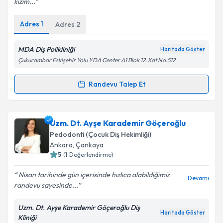
kızım...
Adres
1
Adres
2
Kişisel verilerimin işlenmesine ilişkin
Aydınlatma
Metni
'ni okudum ve kişisel verilerimin belirtilen
MDA Diş Polikliniği
Haritada Göster
kapsamda işlenmesini kabul ediyorum.
Çukurambar Eskişehir Yolu YDA Center A1 Blok 12. Kat No:512
Randevu Talep Et
Takvim Talebini Gönder
Randevu Takvimi Talebi
Dr. Dt. Ezgi Aydın Varol
için randevu takvimi talebi
Uzm. Dt. Ayşe Karademir Göçeroğlu
oluşturun. Size bu uzmandan randevu almanız için bir
Pedodonti (Çocuk Diş Hekimliği)
takvim hazırlandığında e-posta ile bilgilendireceğiz.
Ankara
, Çankaya
5
(
1
Değerlendirme)
E-posta Adresiniz
Nisan tarihinde gün içerisinde hızlıca alabildiğimiz
Devamı
randevu sayesinde...
Uzm. Dt. Ayşe Karademir Göçeroğlu Diş
Kişisel verilerimin işlenmesine ilişkin
Aydınlatma
Haritada Göster
Kliniği
Metni
'ni okudum ve kişisel verilerimin belirtilen