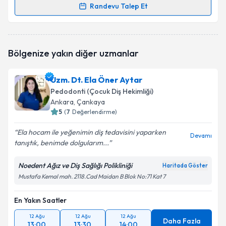
Randevu Talep Et
Randevu Takvimi Talebi
Uzm. Dt. Tutku Koçak Şahin
için randevu takvimi
Bölgenize yakın diğer uzmanlar
talebi oluşturun. Size bu uzmandan randevu almanız
için bir takvim hazırlandığında e-posta ile
bilgilendireceğiz.
Uzm. Dt. Ela Öner Aytar
Pedodonti (Çocuk Diş Hekimliği)
E-posta Adresiniz
Ankara
, Çankaya
5
(
7
Değerlendirme)
Ela hocam ile yeğenimin diş tedavisini yaparken
Devamı
tanıştık, benimde dolgularım...
Kişisel verilerimin işlenmesine ilişkin
Aydınlatma
Metni
'ni okudum ve kişisel verilerimin belirtilen
kapsamda işlenmesini kabul ediyorum.
Noedent Ağız ve Diş Sağlığı Polikliniği
Haritada Göster
Mustafa Kemal mah. 2118.Cad Maidan B Blok No:71 Kat 7
Takvim Talebini Gönder
En Yakın Saatler
12 Ağu
12 Ağu
12 Ağu
Daha Fazla
13:00
13:30
14:00