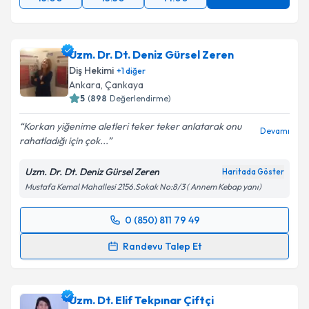
Uzm. Dr. Dt. Deniz Gürsel Zeren
Diş Hekimi
+
1
diğer
Ankara
, Çankaya
5
(
898
Değerlendirme)
Korkan yiğenime aletleri teker teker anlatarak onu
Devamı
rahatladığı için çok...
Uzm. Dr. Dt. Deniz Gürsel Zeren
Haritada Göster
Mustafa Kemal Mahallesi 2156.Sokak No:8/3 ( Annem Kebap yanı)
0 (850) 811 79 49
Randevu Takvimi Talebi
Randevu Talep Et
Uzm. Dr. Dt. Deniz Gürsel Zeren
için randevu
takvimi talebi oluşturun. Size bu uzmandan randevu
Uzm. Dt. Elif Tekpınar Çiftçi
almanız için bir takvim hazırlandığında e-posta ile