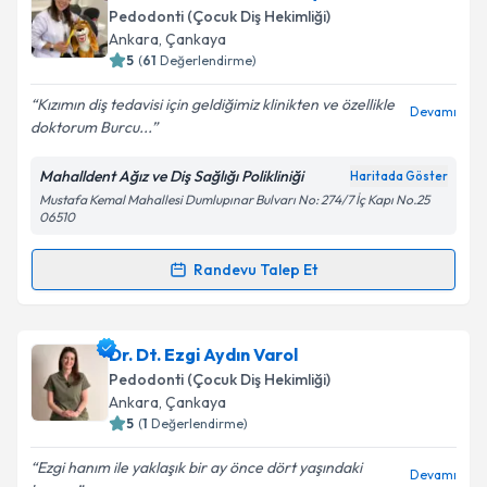
takvimi talebi oluşturun. Size bu uzmandan randevu
Pedodonti (Çocuk Diş Hekimliği)
almanız için bir takvim hazırlandığında e-posta ile
Takvim Talebini Gönder
Ankara
, Çankaya
bilgilendireceğiz.
5
(
61
Değerlendirme)
E-posta Adresiniz
Kızımın diş tedavisi için geldiğimiz klinikten ve özellikle
Devamı
doktorum Burcu...
Mahalldent Ağız ve Diş Sağlığı Polikliniği
Haritada Göster
Mustafa Kemal Mahallesi Dumlupınar Bulvarı No: 274/7 İç Kapı No.25
Kişisel verilerimin işlenmesine ilişkin
Aydınlatma
06510
Metni
'ni okudum ve kişisel verilerimin belirtilen
kapsamda işlenmesini kabul ediyorum.
Randevu Talep Et
Randevu Takvimi Talebi
Takvim Talebini Gönder
Uzm. Dt. Nur Burcu Ulusoy
için randevu takvimi
Dr. Dt. Ezgi Aydın Varol
talebi oluşturun. Size bu uzmandan randevu almanız
Pedodonti (Çocuk Diş Hekimliği)
için bir takvim hazırlandığında e-posta ile
Ankara
, Çankaya
bilgilendireceğiz.
5
(
1
Değerlendirme)
E-posta Adresiniz
Ezgi hanım ile yaklaşık bir ay önce dört yaşındaki
Devamı