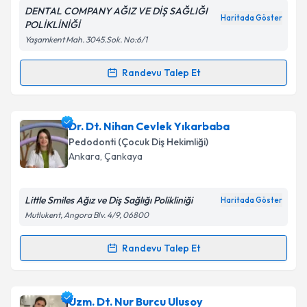
DENTAL COMPANY AĞIZ VE DİŞ SAĞLIĞI
Haritada Göster
POLİKLİNİĞİ
Kişisel verilerimin işlenmesine ilişkin
Aydınlatma
Yaşamkent Mah. 3045.Sok. No:6/1
Metni
'ni okudum ve kişisel verilerimin belirtilen
kapsamda işlenmesini kabul ediyorum.
Randevu Talep Et
Randevu Takvimi Talebi
Takvim Talebini Gönder
Dr. Dt. İlayda Hünler Dönmez
için randevu takvimi
Dr. Dt. Nihan Cevlek Yıkarbaba
talebi oluşturun. Size bu uzmandan randevu almanız
Pedodonti (Çocuk Diş Hekimliği)
için bir takvim hazırlandığında e-posta ile
Ankara
, Çankaya
bilgilendireceğiz.
E-posta Adresiniz
Little Smiles Ağız ve Diş Sağlığı Polikliniği
Haritada Göster
Mutlukent, Angora Blv. 4/9, 06800
Randevu Talep Et
Randevu Takvimi Talebi
Kişisel verilerimin işlenmesine ilişkin
Aydınlatma
Metni
'ni okudum ve kişisel verilerimin belirtilen
kapsamda işlenmesini kabul ediyorum.
Dr. Dt. Nihan Cevlek Yıkarbaba
için randevu
Uzm. Dt. Nur Burcu Ulusoy