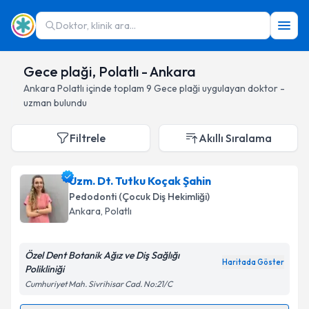
Doktor, klinik ara...
Gece plaği, Polatlı - Ankara
Ankara
Polatlı
içinde toplam
9
Gece plaği
uygulayan doktor -
uzman bulundu
Filtrele
Akıllı Sıralama
Uzm. Dt. Tutku Koçak Şahin
Pedodonti (Çocuk Diş Hekimliği)
Ankara
, Polatlı
Özel Dent Botanik Ağız ve Diş Sağlığı
Haritada Göster
Polikliniği
Cumhuriyet Mah. Sivrihisar Cad. No:21/C