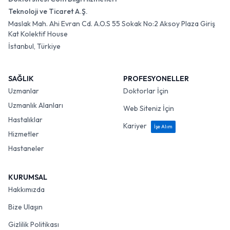
Teknoloji ve Ticaret A.Ş.
Maslak Mah. Ahi Evran Cd. A.O.S 55 Sokak No:2 Aksoy Plaza Giriş
Kat Kolektif House
İstanbul, Türkiye
SAĞLIK
PROFESYONELLER
Uzmanlar
Doktorlar İçin
Uzmanlık Alanları
Web Siteniz İçin
Hastalıklar
Kariyer
İşe Alım
Hizmetler
Hastaneler
KURUMSAL
Hakkımızda
Bize Ulaşın
Gizlilik Politikası