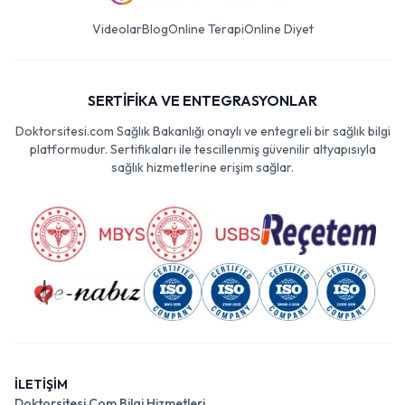
Videolar
Blog
Online Terapi
Online Diyet
SERTİFİKA VE ENTEGRASYONLAR
Doktorsitesi.com Sağlık Bakanlığı onaylı ve entegreli bir sağlık bilgi
platformudur. Sertifikaları ile tescillenmiş güvenilir altyapısıyla
sağlık hizmetlerine erişim sağlar.
İLETİŞİM
Doktorsitesi Com Bilgi Hizmetleri