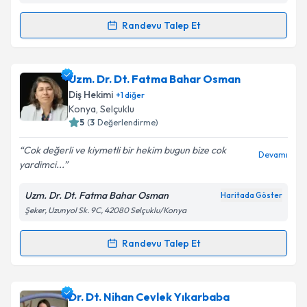
Randevu Talep Et
Takvim Talebini Gönder
Randevu Takvimi Talebi
Uzm. Dt. Esra Özgöçmen Tula
için randevu takvimi
Uzm. Dr. Dt. Fatma Bahar Osman
talebi oluşturun. Size bu uzmandan randevu almanız
Diş Hekimi
+
1
diğer
için bir takvim hazırlandığında e-posta ile
Konya
,
Selçuklu
bilgilendireceğiz.
5
(
3
Değerlendirme)
E-posta Adresiniz
Cok değerli ve kiymetli bir hekim bugun bize cok
Devamı
yardimci...
Uzm. Dr. Dt. Fatma Bahar Osman
Haritada Göster
Şeker, Uzunyol Sk. 9C, 42080 Selçuklu/Konya
Kişisel verilerimin işlenmesine ilişkin
Aydınlatma
Metni
'ni okudum ve kişisel verilerimin belirtilen
kapsamda işlenmesini kabul ediyorum.
Randevu Talep Et
Randevu Takvimi Talebi
Takvim Talebini Gönder
Uzm. Dr. Dt. Fatma Bahar Osman
için randevu
Dr. Dt. Nihan Cevlek Yıkarbaba