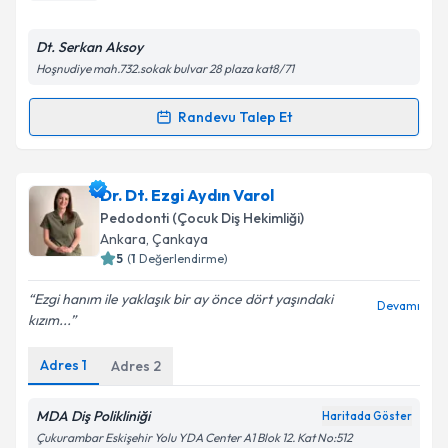
E-posta Adresiniz
Dt. Serkan Aksoy
Hoşnudiye mah.732.sokak bulvar 28 plaza kat8/71
Randevu Talep Et
Randevu Takvimi Talebi
Kişisel verilerimin işlenmesine ilişkin
Aydınlatma
Metni
'ni okudum ve kişisel verilerimin belirtilen
kapsamda işlenmesini kabul ediyorum.
Uzm. Dt. Serkan Aksoy
için randevu takvimi talebi
Dr. Dt. Ezgi Aydın Varol
oluşturun. Size bu uzmandan randevu almanız için bir
Pedodonti (Çocuk Diş Hekimliği)
takvim hazırlandığında e-posta ile bilgilendireceğiz.
Takvim Talebini Gönder
Ankara
,
Çankaya
5
(
1
Değerlendirme)
E-posta Adresiniz
Ezgi hanım ile yaklaşık bir ay önce dört yaşındaki
Devamı
kızım...
Adres
1
Adres
2
Kişisel verilerimin işlenmesine ilişkin
Aydınlatma
Metni
'ni okudum ve kişisel verilerimin belirtilen
kapsamda işlenmesini kabul ediyorum.
MDA Diş Polikliniği
Haritada Göster
Çukurambar Eskişehir Yolu YDA Center A1 Blok 12. Kat No:512