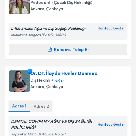
takvimi talebi oluşturun. Size bu uzmandan randevu
Pedodonti (Çocuk Diş Hekimliği)
almanız için bir takvim hazırlandığında e-posta ile
Ankara
,
Çankaya
bilgilendireceğiz.
E-posta Adresiniz
Little Smiles Ağız ve Diş Sağlığı Polikliniği
Haritada Göster
Mutlukent, Angora Blv. 4/9, 06800
Randevu Talep Et
Randevu Takvimi Talebi
Kişisel verilerimin işlenmesine ilişkin
Aydınlatma
Metni
'ni okudum ve kişisel verilerimin belirtilen
kapsamda işlenmesini kabul ediyorum.
Dr. Dt. Nihan Cevlek Yıkarbaba
için randevu
Dr. Dt. İlayda Hünler Dönmez
takvimi talebi oluşturun. Size bu uzmandan randevu
Diş Hekimi
+
1
diğer
almanız için bir takvim hazırlandığında e-posta ile
Takvim Talebini Gönder
Ankara
,
Çankaya
bilgilendireceğiz.
E-posta Adresiniz
Adres
1
Adres
2
DENTAL COMPANY AĞIZ VE DİŞ SAĞLIĞI
Haritada Göster
POLİKLİNİĞİ
Kişisel verilerimin işlenmesine ilişkin
Aydınlatma
Yaşamkent Mah. 3045.Sok. No:6/1