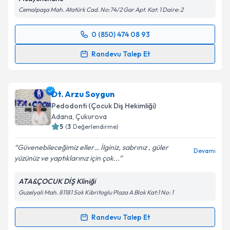
kapsamda işlenmesini kabul ediyorum.
Cemalpaşa Mah. Atatürk Cad. No:74/2 Gar Apt. Kat: 1 Daire: 2
Takvim Talebini Gönder
0 (850) 474 08 93
Randevu Takvimi Talebi
Randevu Talep Et
Uzm. Dr. Dt. Zeynep Ersan
için randevu takvimi
talebi oluşturun. Size bu uzmandan randevu almanız
Dt. Arzu Soygun
için bir takvim hazırlandığında e-posta ile
bilgilendireceğiz.
Pedodonti (Çocuk Diş Hekimliği)
Adana
,
Çukurova
E-posta Adresiniz
5
(
3
Değerlendirme)
Güvenebileceğimiz eller… İlginiz, sabrınız , güler
Devamı
yüzünüz ve yaptıklarınız için çok...
Kişisel verilerimin işlenmesine ilişkin
Aydınlatma
ATA&ÇOCUK DİŞ Kliniği
Metni
'ni okudum ve kişisel verilerimin belirtilen
Guzelyali Mah. 81181 Sok Kibritoglu Plaza A Blok Kat:1 No: 1
kapsamda işlenmesini kabul ediyorum.
Randevu Talep Et
Randevu Takvimi Talebi
Takvim Talebini Gönder