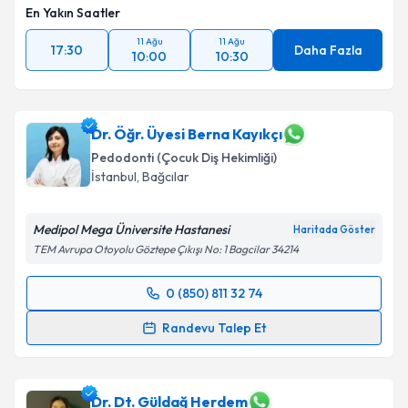
En Yakın Saatler
11 Ağu
11 Ağu
17:30
Daha Fazla
10:00
10:30
Dr. Öğr. Üyesi Berna Kayıkçı
Pedodonti (Çocuk Diş Hekimliği)
İstanbul
,
Bağcılar
Medipol Mega Üniversite Hastanesi
Haritada Göster
TEM Avrupa Otoyolu Göztepe Çıkışı No: 1 Bagcilar 34214
0 (850) 811 32 74
Randevu Takvimi Talebi
Randevu Talep Et
Dr. Öğr. Üyesi Berna Kayıkçı
için randevu takvimi
talebi oluşturun. Size bu uzmandan randevu almanız
için bir takvim hazırlandığında e-posta ile
Dr. Dt. Güldağ Herdem