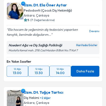
Uzm. Dt. Ela Öner Aytar
Pedodonti (Çocuk Diş Hekimliği)
Ankara
,
Çankaya
5
(
7
Değerlendirme)
Ela hocam ile yeğenimin diş tedavisini yaparken
Devamı
tanıştık, benimde dolgularım...
Noedent Ağız ve Diş Sağlığı Polikliniği
Haritada Göster
Mustafa Kemal mah. 2118.Cad Maidan B Blok No:71 Kat 7
En Yakın Saatler
12 Ağu
12 Ağu
12 Ağu
Daha Fazla
13:00
13:30
14:00
Uzm. Dt. Tuğçe Tartıcı
Diş Hekimi
+
2
diğer
Ankara
,
Çankaya