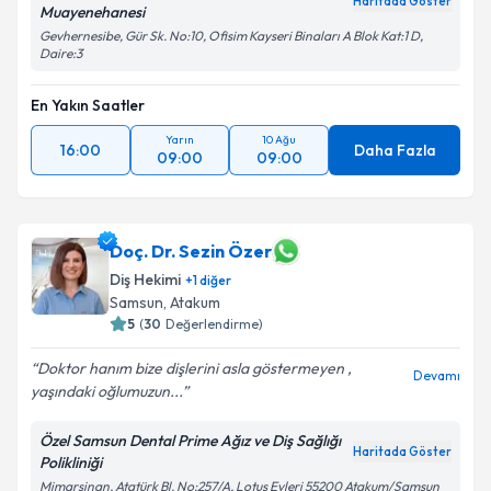
Haritada Göster
Muayenehanesi
Gevhernesibe, Gür Sk. No:10, Ofisim Kayseri Binaları A Blok Kat:1 D,
Daire:3
En Yakın Saatler
Yarın
10 Ağu
16:00
Daha Fazla
09:00
09:00
Doç. Dr. Sezin Özer
Diş Hekimi
+
1
diğer
Samsun
,
Atakum
5
(
30
Değerlendirme)
Doktor hanım bize dişlerini asla göstermeyen ,
Devamı
yaşındaki oğlumuzun...
Özel Samsun Dental Prime Ağız ve Diş Sağlığı
Haritada Göster
Polikliniği
Mimarsinan, Atatürk Bl. No:257/A, Lotus Evleri 55200 Atakum/Samsun