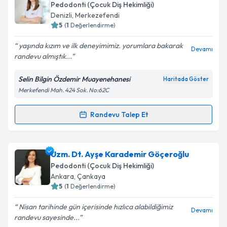
talebi oluşturun. Size bu uzmandan randevu almanız
Pedodonti (Çocuk Diş Hekimliği)
için bir takvim hazırlandığında e-posta ile
Denizli
,
Merkezefendi
bilgilendireceğiz.
5
(
1
Değerlendirme)
E-posta Adresiniz
yaşında kızım ve ilk deneyimimiz. yorumlara bakarak
Devamı
randevu almıştık...
Selin Bilgin Özdemir Muayenehanesi
Haritada Göster
Merkefendi Mah. 424 Sok. No:62C
Kişisel verilerimin işlenmesine ilişkin
Aydınlatma
Metni
'ni okudum ve kişisel verilerimin belirtilen
kapsamda işlenmesini kabul ediyorum.
Randevu Talep Et
Randevu Takvimi Talebi
Takvim Talebini Gönder
Uzm. Dt. Selin Bilgin Özdemir
için randevu takvimi
Uzm. Dt. Ayşe Karademir Göçeroğlu
talebi oluşturun. Size bu uzmandan randevu almanız
Pedodonti (Çocuk Diş Hekimliği)
için bir takvim hazırlandığında e-posta ile
Ankara
,
Çankaya
bilgilendireceğiz.
5
(
1
Değerlendirme)
E-posta Adresiniz
Nisan tarihinde gün içerisinde hızlıca alabildiğimiz
Devamı
randevu sayesinde...