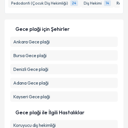
bilgilendireceğiz.
Pedodonti (Çocuk Diş Hekimliği)
Diş Hekimi
Restor
24
14
E-posta Adresiniz
Gece plaği
için Şehirler
Ankara
Kişisel verilerimin işlenmesine ilişkin
Gece plaği
Aydınlatma
Metni
'ni okudum ve kişisel verilerimin belirtilen
kapsamda işlenmesini kabul ediyorum.
Bursa
Gece plaği
Denizli
Gece plaği
Takvim Talebini Gönder
Adana
Gece plaği
Kayseri
Gece plaği
Gece plaği ile İlgili Hastalıklar
Koruyucu diş hekimliği