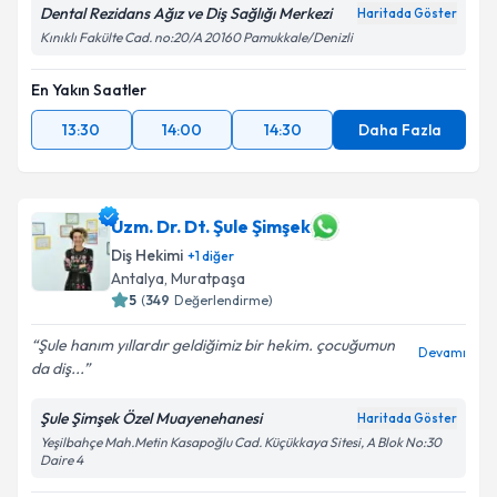
Dental Rezidans Ağız ve Diş Sağlığı Merkezi
Haritada Göster
Kınıklı Fakülte Cad. no:20/A 20160 Pamukkale/Denizli
En Yakın Saatler
13:30
14:00
14:30
Daha Fazla
Uzm. Dr. Dt. Şule Şimşek
Diş Hekimi
+
1
diğer
Antalya
,
Muratpaşa
5
(
349
Değerlendirme)
Şule hanım yıllardır geldiğimiz bir hekim. çocuğumun
Devamı
da diş...
Şule Şimşek Özel Muayenehanesi
Haritada Göster
Yeşilbahçe Mah.Metin Kasapoğlu Cad. Küçükkaya Sitesi, A Blok No:30
Daire 4