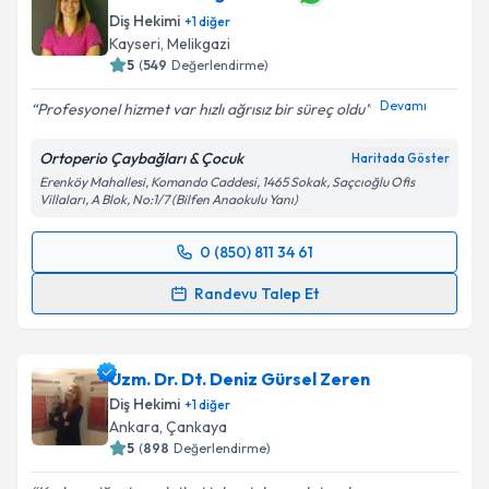
bilgilendireceğiz.
Diş Hekimi
+
1
diğer
Kayseri
,
Melikgazi
E-posta Adresiniz
5
(
549
Değerlendirme)
Devamı
Profesyonel hizmet var hızlı ağrısız bir süreç oldu
Ortoperio Çaybağları & Çocuk
Haritada Göster
Kişisel verilerimin işlenmesine ilişkin
Aydınlatma
Erenköy Mahallesi, Komando Caddesi, 1465 Sokak, Saçcıoğlu Ofis
Metni
'ni okudum ve kişisel verilerimin belirtilen
Villaları, A Blok, No:1/7 (Bilfen Anaokulu Yanı)
kapsamda işlenmesini kabul ediyorum.
0 (850) 811 34 61
Randevu Takvimi Talebi
Takvim Talebini Gönder
Randevu Talep Et
Dr. Dt. Güldağ Herdem
için randevu takvimi talebi
oluşturun. Size bu uzmandan randevu almanız için bir
Uzm. Dr. Dt. Deniz Gürsel Zeren
takvim hazırlandığında e-posta ile bilgilendireceğiz.
Diş Hekimi
+
1
diğer
E-posta Adresiniz
Ankara
,
Çankaya
5
(
898
Değerlendirme)