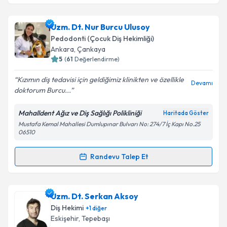
Dt. Arzu Soygun
için randevu takvimi talebi oluşturun.
Uzm. Dt. Nur Burcu Ulusoy
Size bu uzmandan randevu almanız için bir takvim
Pedodonti (Çocuk Diş Hekimliği)
hazırlandığında e-posta ile bilgilendireceğiz.
Ankara
,
Çankaya
5
(
61
Değerlendirme)
E-posta Adresiniz
Kızımın diş tedavisi için geldiğimiz klinikten ve özellikle
Devamı
doktorum Burcu...
Mahalldent Ağız ve Diş Sağlığı Polikliniği
Haritada Göster
Kişisel verilerimin işlenmesine ilişkin
Aydınlatma
Mustafa Kemal Mahallesi Dumlupınar Bulvarı No: 274/7 İç Kapı No.25
Metni
'ni okudum ve kişisel verilerimin belirtilen
06510
kapsamda işlenmesini kabul ediyorum.
Randevu Talep Et
Randevu Takvimi Talebi
Takvim Talebini Gönder
Uzm. Dt. Nur Burcu Ulusoy
için randevu takvimi
Uzm. Dt. Serkan Aksoy
talebi oluşturun. Size bu uzmandan randevu almanız
Diş Hekimi
+
1
diğer
için bir takvim hazırlandığında e-posta ile
Eskişehir
,
Tepebaşı
bilgilendireceğiz.