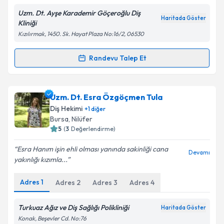
Uzm. Dt. Ayşe Karademir Göçeroğlu Diş
Haritada Göster
Kliniği
Kişisel verilerimin işlenmesine ilişkin
Aydınlatma
Kızılırmak, 1450. Sk. Hayat Plaza No:16/2, 06530
Metni
'ni okudum ve kişisel verilerimin belirtilen
kapsamda işlenmesini kabul ediyorum.
Randevu Talep Et
Randevu Takvimi Talebi
Takvim Talebini Gönder
Uzm. Dt. Ayşe Karademir Göçeroğlu
için randevu
Uzm. Dt. Esra Özgöçmen Tula
takvimi talebi oluşturun. Size bu uzmandan randevu
Diş Hekimi
+
1
diğer
almanız için bir takvim hazırlandığında e-posta ile
Bursa
,
Nilüfer
bilgilendireceğiz.
5
(
3
Değerlendirme)
E-posta Adresiniz
Esra Hanım işin ehli olması yanında sakinliği cana
Devamı
yakınlığı kızımla...
Adres
1
Adres
2
Adres
3
Adres
4
Kişisel verilerimin işlenmesine ilişkin
Aydınlatma
Metni
'ni okudum ve kişisel verilerimin belirtilen
Turkuaz Ağız ve Diş Sağlığı Polikliniği
Haritada Göster
kapsamda işlenmesini kabul ediyorum.
Konak, Beşevler Cd. No:76