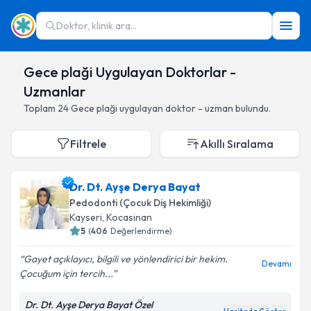
Doktor, klinik ara...
Gece plaği Uygulayan Doktorlar -
Uzmanlar
Toplam
24
Gece plaği
uygulayan doktor - uzman bulundu.
Filtrele
Akıllı Sıralama
Dr. Dt. Ayşe Derya Bayat
Pedodonti (Çocuk Diş Hekimliği)
Kayseri
,
Kocasinan
5
(
406
Değerlendirme)
Gayet açıklayıcı, bilgili ve yönlendirici bir hekim.
Devamı
Çocuğum için tercih...
Dr. Dt. Ayşe Derya Bayat Özel