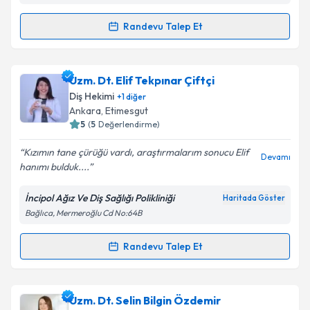
Takvim Talebini Gönder
Randevu Talep Et
Randevu Takvimi Talebi
Dr. Dt. Ezgi Aydın Varol
için randevu takvimi talebi
Uzm. Dt. Elif Tekpınar Çiftçi
oluşturun. Size bu uzmandan randevu almanız için bir
Diş Hekimi
+
1
diğer
takvim hazırlandığında e-posta ile bilgilendireceğiz.
Ankara
,
Etimesgut
5
(
5
Değerlendirme)
E-posta Adresiniz
Kızımın tane çürüğü vardı, araştırmalarım sonucu Elif
Devamı
hanımı bulduk....
İncipol Ağız Ve Diş Sağlığı Polikliniği
Haritada Göster
Kişisel verilerimin işlenmesine ilişkin
Aydınlatma
Bağlıca, Mermeroğlu Cd No:64B
Metni
'ni okudum ve kişisel verilerimin belirtilen
kapsamda işlenmesini kabul ediyorum.
Randevu Talep Et
Randevu Takvimi Talebi
Takvim Talebini Gönder
Uzm. Dt. Elif Tekpınar Çiftçi
için randevu takvimi
Uzm. Dt. Selin Bilgin Özdemir