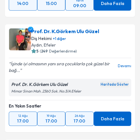
Yarın
14:00
15:00
Daha Fazla
09:00
Prof. Dr. K.Görkem Ulu Güzel
Diş Hekimi
+
1
diğer
Aydın
,
Efeler
5
(
249
Değerlendirme)
İşinde iyi olmasının yanı sıra çocuklarla çok güzel bir
Devamı
bağ...
Prof. Dr. K.Görkem Ulu Güzel
Haritada Göster
Mimar Sinan Mah. 2360 Sok. No:3/A Efeler
En Yakın Saatler
12 Ağu
19 Ağu
26 Ağu
Daha Fazla
17:00
17:00
17:00