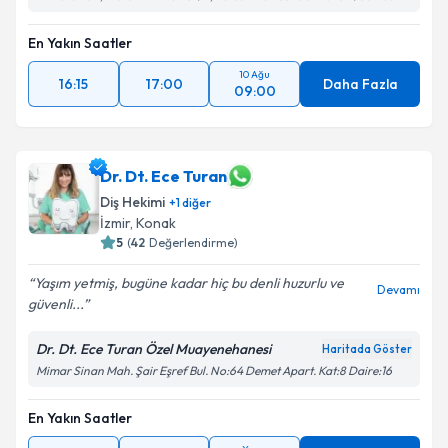
En Yakın Saatler
10 Ağu
16:15
17:00
Daha Fazla
09:00
Dr. Dt. Ece Turan
Diş Hekimi
+
1
diğer
İzmir
,
Konak
5
(
42
Değerlendirme)
Yaşım yetmiş, bugüne kadar hiç bu denli huzurlu ve
Devamı
güvenli...
Dr. Dt. Ece Turan Özel Muayenehanesi
Haritada Göster
Mimar Sinan Mah. Şair Eşref Bul. No:64 Demet Apart. Kat:8 Daire:16
En Yakın Saatler