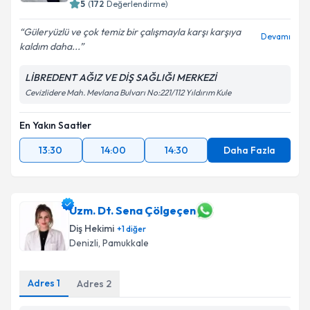
5
(
172
Değerlendirme)
Güleryüzlü ve çok temiz bir çalışmayla karşı karşıya
Devamı
kaldım daha...
LİBREDENT AĞIZ VE DİŞ SAĞLIĞI MERKEZİ
Cevizlidere Mah. Mevlana Bulvarı No:221/112 Yıldırım Kule
En Yakın Saatler
13:30
14:00
14:30
Daha Fazla
Uzm. Dt. Sena Çölgeçen
Diş Hekimi
+
1
diğer
Denizli
,
Pamukkale
Adres
1
Adres
2