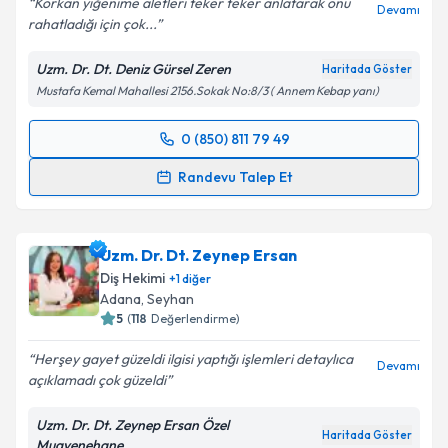
Korkan yiğenime aletleri teker teker anlatarak onu
Devamı
rahatladığı için çok...
Kişisel verilerimin işlenmesine ilişkin
Aydınlatma
Metni
'ni okudum ve kişisel verilerimin belirtilen
Uzm. Dr. Dt. Deniz Gürsel Zeren
Haritada Göster
kapsamda işlenmesini kabul ediyorum.
Mustafa Kemal Mahallesi 2156.Sokak No:8/3 ( Annem Kebap yanı)
Takvim Talebini Gönder
0 (850) 811 79 49
Randevu Takvimi Talebi
Randevu Talep Et
Uzm. Dr. Dt. Deniz Gürsel Zeren
için randevu
takvimi talebi oluşturun. Size bu uzmandan randevu
Uzm. Dr. Dt. Zeynep Ersan
almanız için bir takvim hazırlandığında e-posta ile
bilgilendireceğiz.
Diş Hekimi
+
1
diğer
Adana
,
Seyhan
E-posta Adresiniz
5
(
118
Değerlendirme)
Herşey gayet güzeldi ilgisi yaptığı işlemleri detaylıca
Devamı
açıklamadı çok güzeldi
Kişisel verilerimin işlenmesine ilişkin
Aydınlatma
Uzm. Dr. Dt. Zeynep Ersan Özel
Metni
'ni okudum ve kişisel verilerimin belirtilen
Haritada Göster
Muayenehane