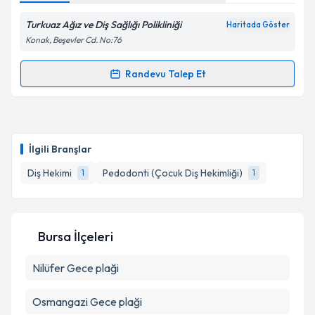
Turkuaz Ağız ve Diş Sağlığı Polikliniği
Haritada Göster
Konak, Beşevler Cd. No:76
Randevu Talep Et
Randevu Takvimi Talebi
Uzm. Dt. Esra Özgöçmen Tula
için randevu takvimi
talebi oluşturun. Size bu uzmandan randevu almanız
İlgili Branşlar
için bir takvim hazırlandığında e-posta ile
bilgilendireceğiz.
Diş Hekimi
Pedodonti (Çocuk Diş Hekimliği)
1
1
E-posta Adresiniz
Bursa İlçeleri
Nilüfer
Gece plaği
Kişisel verilerimin işlenmesine ilişkin
Aydınlatma
Metni
'ni okudum ve kişisel verilerimin belirtilen
kapsamda işlenmesini kabul ediyorum.
Osmangazi
Gece plaği