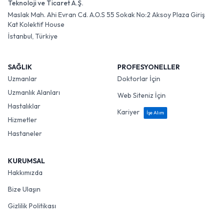
Teknoloji ve Ticaret A.Ş.
Maslak Mah. Ahi Evran Cd. A.O.S 55 Sokak No:2 Aksoy Plaza Giriş
Kat Kolektif House
İstanbul, Türkiye
SAĞLIK
PROFESYONELLER
Uzmanlar
Doktorlar İçin
Uzmanlık Alanları
Web Siteniz İçin
Hastalıklar
Kariyer
İşe Alım
Hizmetler
Hastaneler
KURUMSAL
Hakkımızda
Bize Ulaşın
Gizlilik Politikası