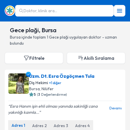
Doktor, klinik ara...
Gece plaği, Bursa
Bursa
içinde toplam
1
Gece plaği
uygulayan doktor - uzman
bulundu
Filtrele
Akıllı Sıralama
Uzm. Dt. Esra Özgöçmen Tula
Diş Hekimi
+
1
diğer
Bursa
, Nilüfer
5
(
3
Değerlendirme)
Esra Hanım işin ehli olması yanında sakinliği cana
Devamı
yakınlığı kızımla...
Adres
1
Adres
2
Adres
3
Adres
4