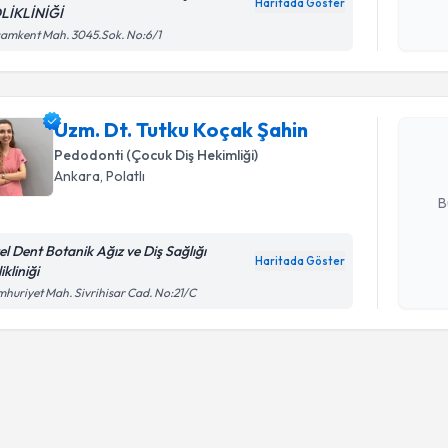
Haritada Göster
okudum
LİKLİNİĞİ
Randevu T
işlenm
amkent Mah. 3045.Sok. No:6/1
Uzm. Dt. 
oluşturun. 
Uzm. Dt. Tutku Koçak Şahin
hazırlandığ
Pedodonti (Çocuk Diş Hekimliği)
Ankara
, Polatlı
E-posta Ad
B
el Dent Botanik Ağız ve Diş Sağlığı
Haritada Göster
ikliniği
Kişisel
huriyet Mah. Sivrihisar Cad. No:21/C
okudum
işlenm