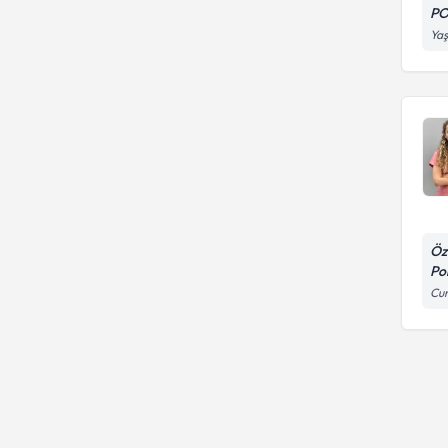
PO
Yaş
Öz
Pol
Cum