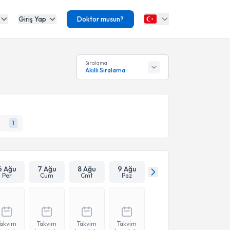
Giriş Yap
Doktor musun?
Sıralama
Akıllı Sıralama
1
6 Ağu
7 Ağu
8 Ağu
9 Ağu
Per
Cum
Cmt
Paz
Takvim
Takvim
Takvim
Takvim