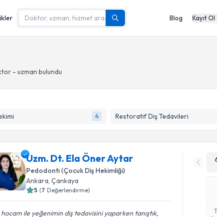
ikler
Blog
Kayıt Ol
tor - uzman bulundu
ekimi
Restoratif Diş Tedavileri
4
Uzm. Dt. Ela Öner Aytar
Pedodonti (Çocuk Diş Hekimliği)
Ankara
, Çankaya
5
(
7
Değerlendirme)
 hocam ile yeğenimin diş tedavisini yaparken tanıştık,