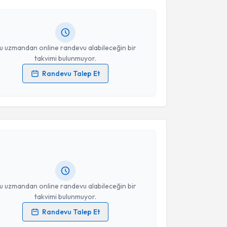
Size bu uzmandan randevu almanız için bir takvim
ında e-posta ile bilgilendireceğiz.
resiniz
u uzmandan online randevu alabileceğin bir
takvimi bulunmuyor.
Randevu Talep Et
 verilerimin işlenmesine ilişkin
Aydınlatma Metni
'ni
 ve kişisel verilerimin belirtilen kapsamda
akvimi Talebi
esini kabul ediyorum.
layda Hünler Dönmez
için randevu takvimi talebi
Takvim Talebini Gönder
Size bu uzmandan randevu almanız için bir takvim
ında e-posta ile bilgilendireceğiz.
resiniz
u uzmandan online randevu alabileceğin bir
takvimi bulunmuyor.
Randevu Talep Et
 verilerimin işlenmesine ilişkin
Aydınlatma Metni
'ni