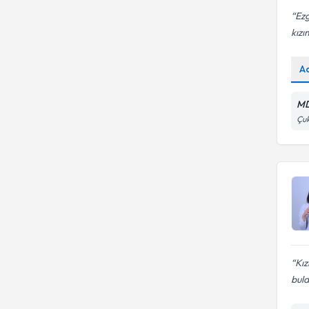
Ezg
kızı
A
MD
Çuk
Kız
buld