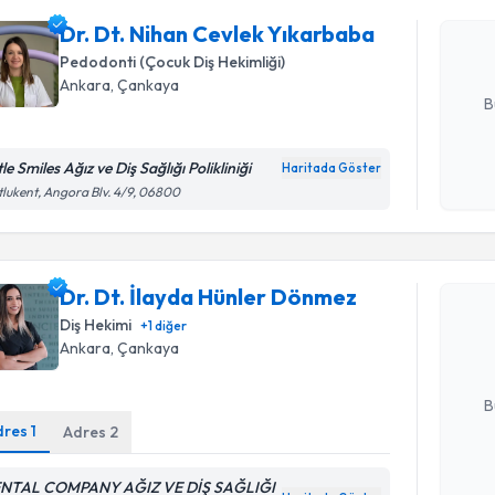
oluşturun. 
Dr. Dt. Nihan Cevlek Yıkarbaba
hazırlandığ
Pedodonti (Çocuk Diş Hekimliği)
E-posta Ad
Ankara
, Çankaya
B
tle Smiles Ağız ve Diş Sağlığı Polikliniği
Haritada Göster
Kişisel
lukent, Angora Blv. 4/9, 06800
okudum
Randevu T
işlenm
Dr. Dt. İ
Dr. Dt. İlayda Hünler Dönmez
oluşturun. 
Diş Hekimi
+
1
diğer
hazırlandığ
Ankara
, Çankaya
E-posta Ad
B
dres
1
Adres
2
Kişisel
NTAL COMPANY AĞIZ VE DİŞ SAĞLIĞI