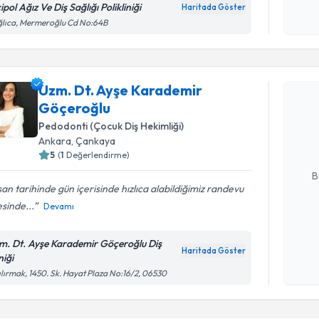
okudum
ipol Ağız Ve Diş Sağlığı Polikliniği
Haritada Göster
işlenm
lıca, Mermeroğlu Cd No:64B
Randevu T
Uzm. Dt. Ayşe Karademir
Uzm. Dt. 
Göçeroğlu
talebi oluş
Pedodonti (Çocuk Diş Hekimliği)
takvim hazı
Ankara
, Çankaya
5
(
1
Değerlendirme)
E-posta Ad
B
an tarihinde gün içerisinde hızlıca alabildiğimiz randevu
sinde...
Devamı
Kişisel
okudum
m. Dt. Ayşe Karademir Göçeroğlu Diş
Haritada Göster
işlenm
niği
Randevu T
ılırmak, 1450. Sk. Hayat Plaza No:16/2, 06530
Dr. Dt. N