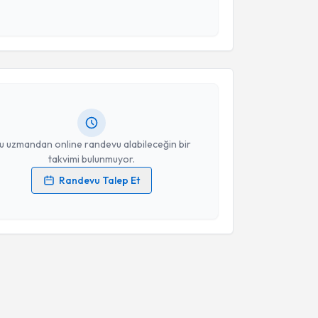
 ve kişisel verilerimin belirtilen kapsamda
akvimi Talebi
esini kabul ediyorum.
Takvim Talebini Gönder
Tutku Koçak Şahin
için randevu takvimi talebi
Size bu uzmandan randevu almanız için bir takvim
ında e-posta ile bilgilendireceğiz.
resiniz
u uzmandan online randevu alabileceğin bir
takvimi bulunmuyor.
Randevu Talep Et
 verilerimin işlenmesine ilişkin
Aydınlatma Metni
'ni
 ve kişisel verilerimin belirtilen kapsamda
esini kabul ediyorum.
Takvim Talebini Gönder