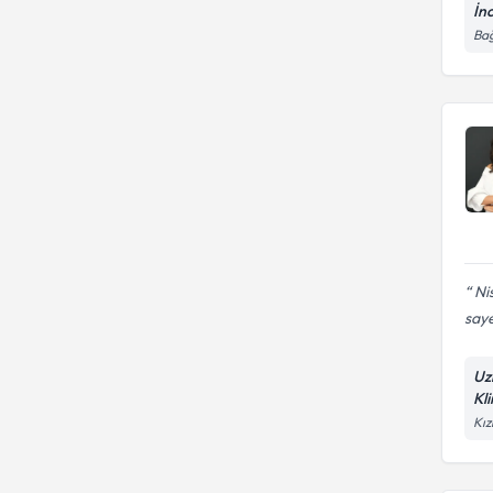
İnc
Bağ
Nis
saye
Uz
Kli
Kız