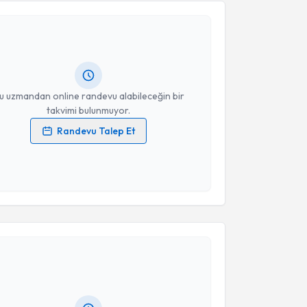
Nur Burcu Ulusoy
için randevu takvimi talebi
Size bu uzmandan randevu almanız için bir takvim
ında e-posta ile bilgilendireceğiz.
resiniz
u uzmandan online randevu alabileceğin bir
takvimi bulunmuyor.
Randevu Talep Et
 verilerimin işlenmesine ilişkin
Aydınlatma Metni
'ni
 ve kişisel verilerimin belirtilen kapsamda
esini kabul ediyorum.
akvimi Talebi
Takvim Talebini Gönder
gi Aydın Varol
için randevu takvimi talebi oluşturun.
andan randevu almanız için bir takvim
ında e-posta ile bilgilendireceğiz.