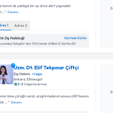
E-posta Ad
i hanım ile yaklaşık bir ay önce dört yaşındaki
B
m...
Devamı
dres
1
Adres
2
Kişisel
okudum
işlenm
A Diş Polikliniği
Haritada Göster
urambar Eskişehir Yolu YDA Center A1 Blok 12. Kat No:512
Randevu T
Uzm. Dt. E
Uzm. Dt. Elif Tekpınar Çiftçi
oluşturun. 
Diş Hekimi
+
1
diğer
hazırlandığ
Ankara
, Etimesgut
5
(
5
Değerlendirme)
E-posta Ad
B
ımın tane çürüğü vardı, araştırmalarım sonucu Elif hanımı
uk....
Devamı
Kişisel