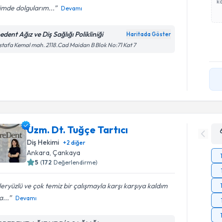
ka
imde dolgularım...
Devamı
dent Ağız ve Diş Sağlığı Polikliniği
Haritada Göster
tafa Kemal mah. 2118.Cad Maidan B Blok No:71 Kat 7
Uzm. Dt. Tuğçe Tartıcı
Diş Hekimi
+
2
diğer
Ankara
, Çankaya
5
(
172
Değerlendirme)
eryüzlü ve çok temiz bir çalışmayla karşı karşıya kaldım
...
Devamı