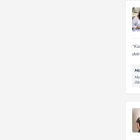
ÜNİVERSİTESİ
Kız
dok
Mah
Mus
06