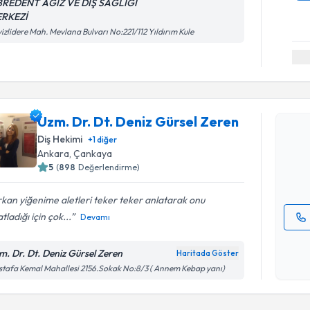
BREDENT AĞIZ VE DİŞ SAĞLIĞI
RKEZİ
izlidere Mah. Mevlana Bulvarı No:221/112 Yıldırım Kule
Randevu T
Uzm. Dr. 
Uzm. Dr. Dt. Deniz Gürsel Zeren
oluşturun. 
Diş Hekimi
+
1
diğer
hazırlandığ
Ankara
, Çankaya
5
(
898
Değerlendirme)
E-posta Ad
kan yiğenime aletleri teker teker anlatarak onu
tladığı için çok...
Devamı
Kişisel
okudum
m. Dr. Dt. Deniz Gürsel Zeren
Haritada Göster
işlenm
tafa Kemal Mahallesi 2156.Sokak No:8/3 ( Annem Kebap yanı)
Randevu T