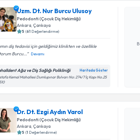
Uzm. Dt. Nur Burcu Ulusoy
Uzm. Dt. 
oluşturun. 
Pedodonti (Çocuk Diş Hekimliği)
hazırlandığ
Ankara
, Çankaya
5
(
61
Değerlendirme)
E-posta Ad
B
ımın diş tedavisi için geldiğimiz klinikten ve özellikle
torum Burcu...
Devamı
Kişisel
alldent Ağız ve Diş Sağlığı Polikliniği
Haritada Göster
okudum
tafa Kemal Mahallesi Dumlupınar Bulvarı No: 274/7 İç Kapı No.25
işlenm
510
Randevu T
Dr. Dt. Ezgi Aydın Varol
Dr. Dt. Ez
Pedodonti (Çocuk Diş Hekimliği)
Size bu uzm
Ankara
, Çankaya
hazırlandığ
5
(
1
Değerlendirme)