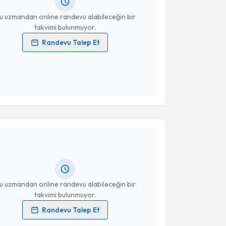
resiniz
u uzmandan online randevu alabileceğin bir
takvimi bulunmuyor.
Randevu Talep Et
 verilerimin işlenmesine ilişkin
Aydınlatma Metni
'ni
 ve kişisel verilerimin belirtilen kapsamda
esini kabul ediyorum.
akvimi Talebi
Takvim Talebini Gönder
lif Tekpınar Çiftçi
için randevu takvimi talebi
Size bu uzmandan randevu almanız için bir takvim
ında e-posta ile bilgilendireceğiz.
resiniz
u uzmandan online randevu alabileceğin bir
takvimi bulunmuyor.
Randevu Talep Et
 verilerimin işlenmesine ilişkin
Aydınlatma Metni
'ni