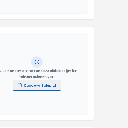
 ve kişisel verilerimin belirtilen kapsamda
esini kabul ediyorum.
akvimi Talebi
Takvim Talebini Gönder
Ayşe Karademir Göçeroğlu
için randevu takvimi
turun. Size bu uzmandan randevu almanız için bir
rlandığında e-posta ile bilgilendireceğiz.
resiniz
u uzmandan online randevu alabileceğin bir
takvimi bulunmuyor.
Randevu Talep Et
 verilerimin işlenmesine ilişkin
Aydınlatma Metni
'ni
 ve kişisel verilerimin belirtilen kapsamda
esini kabul ediyorum.
akvimi Talebi
Takvim Talebini Gönder
ihan Cevlek Yıkarbaba
için randevu takvimi talebi