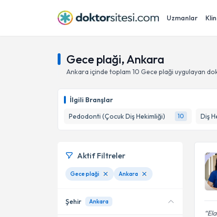
Uzmanlar
Klin
Gece plaği, Ankara
Ankara
içinde toplam
10
Gece plaği
uygulayan dok
İlgili Branşlar
Pedodonti (Çocuk Diş Hekimliği)
Diş H
10
Aktif Filtreler
Gece plaği
Ankara
Şehir
Ankara
Ela