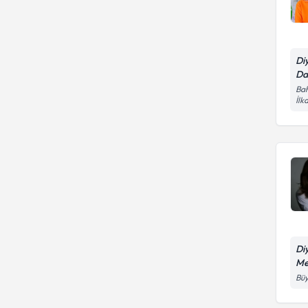
Di
Da
Bah
İl
Di
Me
Büy