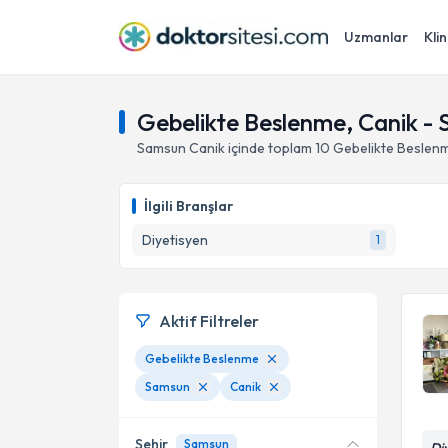
Uzmanlar
Klin
Gebelikte Beslenme, Canik -
Samsun
Canik
içinde toplam
10
Gebelikte Beslen
İlgili Branşlar
Diyetisyen
1
Aktif Filtreler
Gebelikte Beslenme
Samsun
Canik
Şehir
Samsun