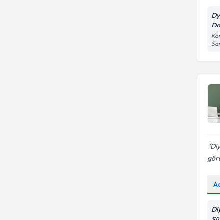
Dy
Da
Kör
Sa
Diy
görü
A
Di
Sü