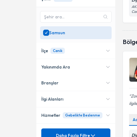
Di
AKR
Ca
Samsun
Bölg
İlçe
Canik
Yakınımda Ara
Branşlar
Konumuma yakın uzmanları
Atakum
göster
Zor
Bafra
İlgi Alanları
ilgi
İlkadım
Hizmetler
Gebelikte Beslenme
Diyetisyen
A
Canik
Ünvan
Aşırı kilo alımı
Di
Daha Fazla Filtre
Çarşamba