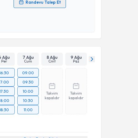
Randevu Talep Et
 verilerimin işlenmesine ilişkin
Aydınlatma Metni
'ni
 ve kişisel verilerimin belirtilen kapsamda
esini kabul ediyorum.
Takvim Talebini Gönder
6 Ağu
7 Ağu
8 Ağu
9 Ağu
Per
Cum
Cmt
Paz
16:30
09:00
17:00
09:30
17:30
10:00
Takvim
Takvim
kapalıdır
kapalıdır
18:00
10:30
18:30
11:00