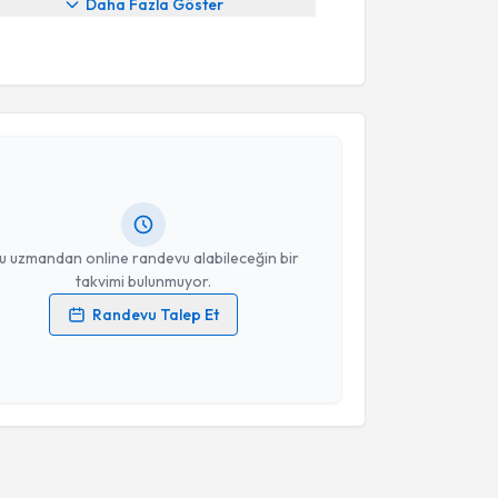
Daha Fazla Göster
akvimi Talebi
ah Atmaca
için randevu takvimi talebi oluşturun. Size
 randevu almanız için bir takvim hazırlandığında e-
lgilendireceğiz.
resiniz
u uzmandan online randevu alabileceğin bir
takvimi bulunmuyor.
Randevu Talep Et
 verilerimin işlenmesine ilişkin
Aydınlatma Metni
'ni
 ve kişisel verilerimin belirtilen kapsamda
esini kabul ediyorum.
Takvim Talebini Gönder