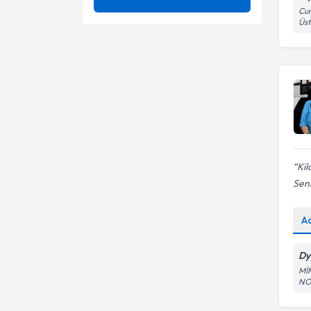
Cum
Bölgesel Zayıflama için
Üs
Aralıklı oruç diyeti
Beslenme Önerileri
Bölgesel Zayıflama
Beslenme Danışmanlığı
Dyt.
Gebelikte Beslenme
Beslenme planı
Gebelikte Sağlıklı Beslenme
Beslenme Takibi
Gebelikte Sağlıklı Kilo Alımı Ve
Bölgesel zayıflama
Emzirme Dönemi Beslenmesi
Kilo Alma Diyetleri
Kil
Diyabet diyeti
Senn
Kilo Alma ve Kilo Verme
Gebelik ve beslenme
A
Kilo Alma / Verme
Gebelik ve Emziklilik
Döneminde Beslenme
Kilo Almaya Yönelik Beslenme
Dy
Gebelikte Beslenme
Mİ
NO
Gebelikte diyabet