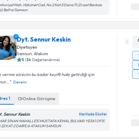
huriyet Mah. Hükümet Cad. No:2 Kat:3 Daire:11 (Ziraat Bankası
tü) Bafra/Samsun
Dyt. Sennur Keskin
Diyetisyen
Samsun
, Atakum
5
(
36
Değerlendirme)
o verme sürecini bu kadar keyifli hale getirdiği için
ur...
Devamı
dres
1
Online Görüşme
t. Sennur Keskin
Haritada Göster
MAR SİNAN MAHALLESİ MUSTAFA KEMAL BULVARI YESKİ OFİS
:22 KAT:2 DAİRE:6 ATAKUM SAMSUN