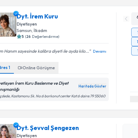
Dyt. İrem Kuru
Diyetisyen
Samsun
, İlkadım
5
(
26
Değerlendirme)
m Hanım sayesinde kalibra diyeti ile ayda kilo...
Devamı
dres
1
Online Görüşme
yetisyen İrem Kuru Beslenme ve Diyet
Haritada Göster
nışmanlığı
ıçdede, Kastamonu Sk. No:6 borkonut center Kat:6 daire:79 55060
Randevu T
Dyt. Şevv
Size bu uzm
Dyt. Şevval Şengezen
hazırlandığ
Diyetisyen