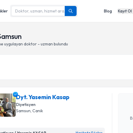
ikler
Blog
Kayıt Ol
 Samsun
me
uygulayan doktor - uzman bulundu
Randevu T
Dyt. Yase
bu uzmandan
Dyt. Yasemin Kasap
posta ile bi
Diyetisyen
E-posta Ad
Samsun
, Canik
B