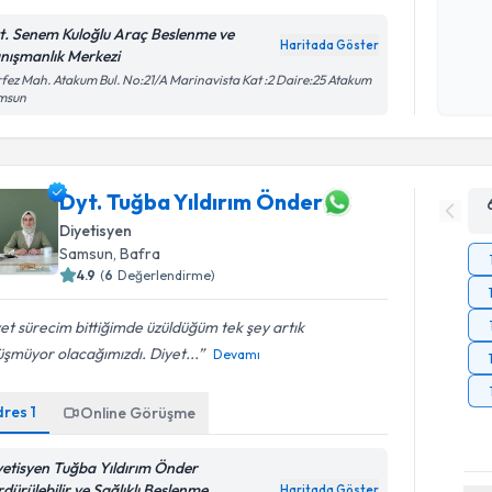
Kişisel
t. Senem Kuloğlu Araç Beslenme ve
Haritada Göster
okudum
nışmanlık Merkezi
işlenm
fez Mah. Atakum Bul. No:21/A Marinavista Kat :2 Daire:25 Atakum
msun
Dyt. Tuğba Yıldırım Önder
Diyetisyen
Samsun
, Bafra
4.9
(
6
Değerlendirme)
et sürecim bittiğimde üzüldüğüm tek şey artık
şmüyor olacağımızdı. Diyet...
Devamı
dres
1
Online Görüşme
yetisyen Tuğba Yıldırım Önder
rdürülebilir ve Sağlıklı Beslenme
Haritada Göster