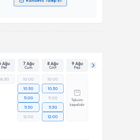
Randevu Talep Et
 verilerimin işlenmesine ilişkin
Aydınlatma Metni
'ni
 ve kişisel verilerimin belirtilen kapsamda
esini kabul ediyorum.
Takvim Talebini Gönder
6 Ağu
7 Ağu
8 Ağu
9 Ağu
Per
Cum
Cmt
Paz
16:30
10:00
10:00
10:30
10:30
11:00
11:00
Takvim
kapalıdır
11:30
11:30
12:00
12:00