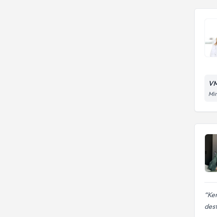
VM
Mim
Ken
dest