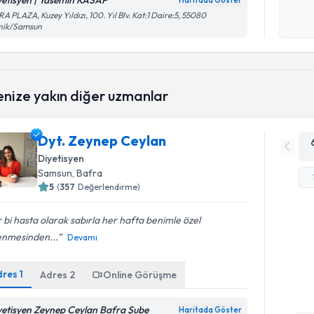
yetisyen | Yasemin KASAP
Haritada Göster
Kişisel
A PLAZA, Kuzey Yıldızı, 100. Yıl Blv. Kat:1 Daire:5, 55080
nik/Samsun
okudum
işlenm
enize yakın diğer uzmanlar
Dyt. Zeynep Ceylan
Diyetisyen
Samsun
, Bafra
5
(
357
Değerlendirme)
 bi hasta olarak sabırla her hafta benimle özel
lenmesinden...
Devamı
dres
1
Adres
2
Online Görüşme
yetisyen Zeynep Ceylan Bafra Şube
Haritada Göster