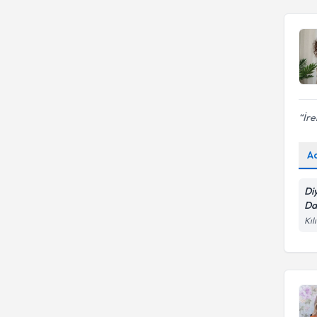
İre
A
Di
Da
Kıl