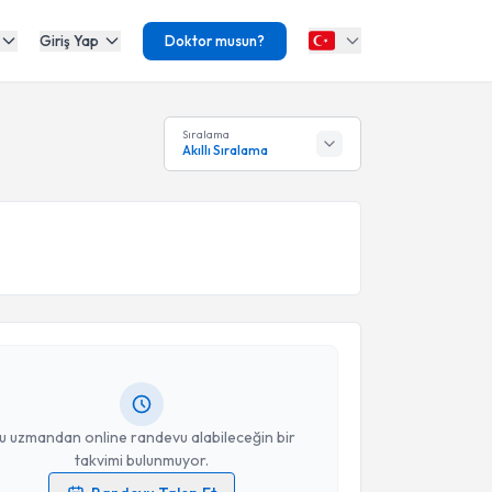
Giriş Yap
Doktor musun?
Sıralama
Akıllı Sıralama
akvimi Talebi
min Kasap
için randevu takvimi talebi oluşturun. Size
 randevu almanız için bir takvim hazırlandığında e-
lgilendireceğiz.
resiniz
u uzmandan online randevu alabileceğin bir
takvimi bulunmuyor.