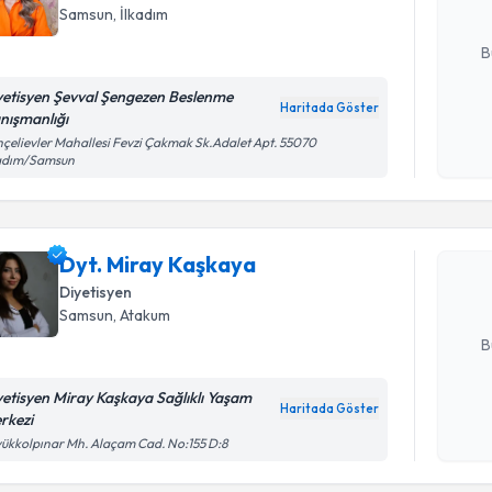
Samsun
, İlkadım
E-posta Ad
B
yetisyen Şevval Şengezen Beslenme
Haritada Göster
nışmanlığı
Kişisel
çelievler Mahallesi Fevzi Çakmak Sk.Adalet Apt. 55070
Randevu T
okudum
kadım/Samsun
işlenm
Dyt. Mira
bu uzmandan
Dyt. Miray Kaşkaya
posta ile bi
Diyetisyen
Samsun
, Atakum
E-posta Ad
B
yetisyen Miray Kaşkaya Sağlıklı Yaşam
Haritada Göster
rkezi
Kişisel
Randevu T
ükkolpınar Mh. Alaçam Cad. No:155 D:8
okudum
işlenm