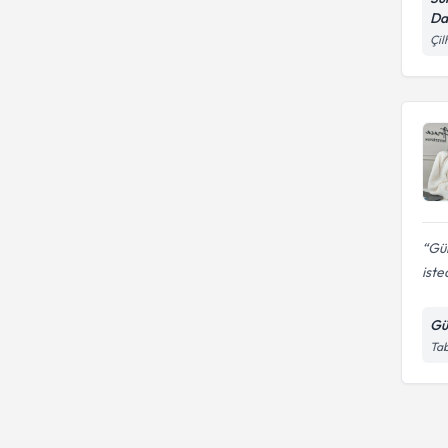
Da
Çil
Gül
iste
Gü
Tab