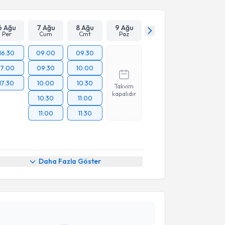
6 Ağu
7 Ağu
8 Ağu
9 Ağu
Per
Cum
Cmt
Paz
16:30
09:00
09:30
17:00
09:30
10:00
17:30
10:00
10:30
Takvim
kapalıdır
10:30
11:00
11:00
11:30
akvimi Talebi
Daha Fazla Göster
al Şengezen
için randevu takvimi talebi oluşturun.
andan randevu almanız için bir takvim
ında e-posta ile bilgilendireceğiz.