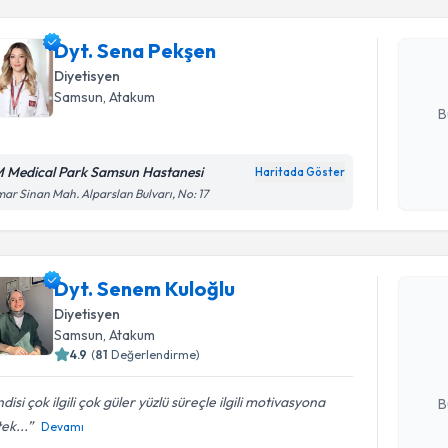
Dyt. Sena
uzmandan ra
Dyt. Sena Pekşen
posta ile bi
Diyetisyen
E-posta Ad
Samsun
, Atakum
B
 Medical Park Samsun Hastanesi
Haritada Göster
Kişisel
ar Sinan Mah. Alparslan Bulvarı, No: 17
okudum
işlenm
Randevu T
Dyt. Senem Kuloğlu
Dyt. Sene
Diyetisyen
bu uzmandan
Samsun
, Atakum
posta ile bi
4.9
(
81
Değerlendirme)
E-posta Ad
disi çok ilgili çok güler yüzlü süreçle ilgili motivasyona
B
ek...
Devamı