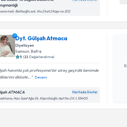
nışmanlığı
hane mah. Baltaoğlu sok. No:2 kat:2 Kapı no 202
Randevu T
Dyt. Gülş
Dyt. Gülşah Atmaca
bu uzmandan
Diyetisyen
posta ile bi
Samsun
, Bafra
5
(
22
Değerlendirme)
E-posta Ad
B
şah hanımla çok profesyonel bir süreç geçirdik benimde
diklerimi dikkate...
Devamı
Kişisel
okudum
lşah ATMACA
Haritada Göster
işlenm
akhane, Hacı İzzet Ağa Sk. Köprülüoğlu Apt No:2 K:1, 55400