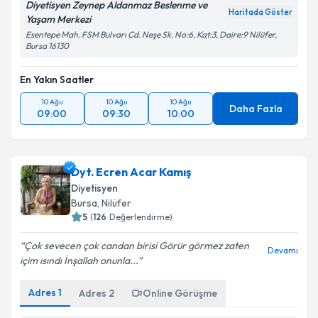
Diyetisyen Zeynep Aldanmaz Beslenme ve
Haritada Göster
Yaşam Merkezi
Esentepe Mah. FSM Bulvarı Cd. Neşe Sk. No:6, Kat:3, Daire:9 Nilüfer,
Bursa 16130
En Yakın Saatler
10 Ağu
10 Ağu
10 Ağu
Daha Fazla
09:00
09:30
10:00
Dyt. Ecren Acar Kamış
Diyetisyen
Bursa
, Nilüfer
5
(
126
Değerlendirme)
Çok sevecen çok candan birisi Görür görmez zaten
Devamı
içim ısındı İnşallah onunla...
Adres
1
Adres
2
Online Görüşme