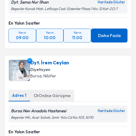
Dyt. Sema Nur İlhan
Haritada Göster
Beşevler Konak Mah. Lefkoşa Cad. Gizemler Plaza 1 No :12 Kat :2 D:7
En Yakın Saatler
Yarın
Yarın
Yarın
Daha Fazla
09:00
10:00
11:00
Dyt. İrem Ceylan
Diyetisyen
Bursa
, Nilüfer
Adres
1
Online Görüşme
Bursa Nev Anadolu Hastanesi
Haritada Göster
Beşevler Mh, Acar Sokak, İzmir Yolu Cd No:105, 16110
En Yakın Saatler