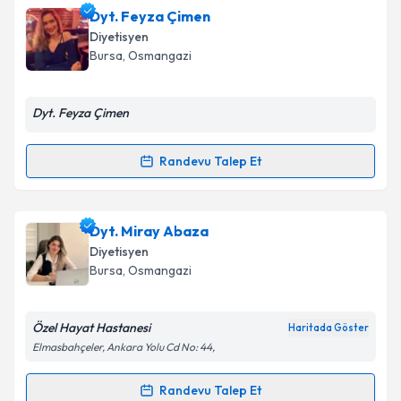
Dyt. Feyza Çimen
Diyetisyen
Bursa
, Osmangazi
Dyt. Feyza Çimen
Randevu Talep Et
Randevu Takvimi Talebi
Dyt. Feyza Çimen
için randevu takvimi talebi
Dyt. Miray Abaza
oluşturun. Size bu uzmandan randevu almanız için bir
Diyetisyen
takvim hazırlandığında e-posta ile bilgilendireceğiz.
Bursa
, Osmangazi
E-posta Adresiniz
Özel Hayat Hastanesi
Haritada Göster
Elmasbahçeler, Ankara Yolu Cd No: 44,
Kişisel verilerimin işlenmesine ilişkin
Aydınlatma
Randevu Talep Et
Randevu Takvimi Talebi