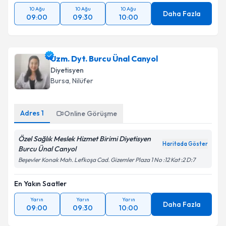
10 Ağu
10 Ağu
10 Ağu
Daha Fazla
09:00
09:30
10:00
Uzm. Dyt. Burcu Ünal Canyol
Diyetisyen
Bursa
, Nilüfer
Adres
1
Online Görüşme
Özel Sağlık Meslek Hizmet Birimi Diyetisyen
Haritada Göster
Burcu Ünal Canyol
Beşevler Konak Mah. Lefkoşa Cad. Gizemler Plaza 1 No :12 Kat :2 D:7
En Yakın Saatler
Yarın
Yarın
Yarın
Daha Fazla
09:00
09:30
10:00