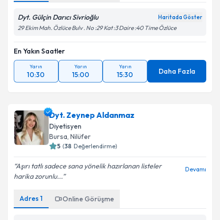
Dyt. Gülçin Darıcı Sivrioğlu
Haritada Göster
29 Ekim Mah. Özlüce Bulv . No :29 Kat :3 Daire :40 Time Özlüce
En Yakın Saatler
Yarın
Yarın
Yarın
Daha Fazla
10:30
15:00
15:30
Dyt. Zeynep Aldanmaz
Diyetisyen
Bursa
, Nilüfer
5
(
38
Değerlendirme)
Aşırı tatlı sadece sana yönelik hazırlanan listeler
Devamı
harika zorunlu...
Adres
1
Online Görüşme