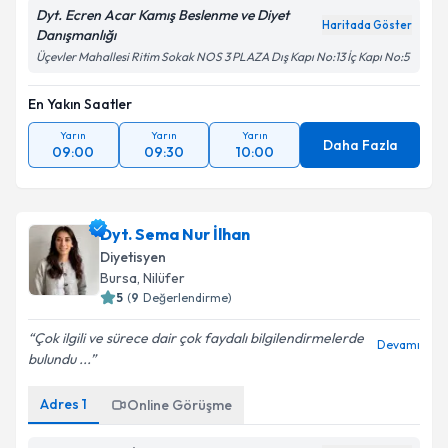
Dyt. Ecren Acar Kamış Beslenme ve Diyet
Haritada Göster
Danışmanlığı
Üçevler Mahallesi Ritim Sokak NOS 3 PLAZA Dış Kapı No:13 İç Kapı No:5
En Yakın Saatler
Yarın
Yarın
Yarın
Daha Fazla
09:00
09:30
10:00
Dyt. Sema Nur İlhan
Diyetisyen
Bursa
, Nilüfer
5
(
9
Değerlendirme)
Çok ilgili ve sürece dair çok faydalı bilgilendirmelerde
Devamı
bulundu ...
Adres
1
Online Görüşme