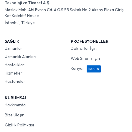
Teknoloji ve Ticaret A.Ş.
Maslak Mah. Ahi Evran Cd. A.O.S 55 Sokak No:2 Aksoy Plaza Giriş
Kat Kolektif House
İstanbul, Türkiye
SAĞLIK
PROFESYONELLER
Uzmanlar
Doktorlar İçin
Uzmanlık Alanları
Web Siteniz İçin
Hastalıklar
Kariyer
İşe Alım
Hizmetler
Hastaneler
KURUMSAL
Hakkımızda
Bize Ulaşın
Gizlilik Politikası