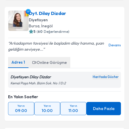
Dyt. Dilay Dizdar
Diyetisyen
Bursa
, İnegöl
5
(
60
Değerlendirme)
Arkadaşımın tavsiyesi ile başladım dilay hanıma, şuan
Devamı
geldiğim seviyeye...
Adres
1
Online Görüşme
Diyetisyen Dilay Dizdar
Haritada Göster
Kemal Paşa Mah. Bizim Sok. No :1 D:2
En Yakın Saatler
Yarın
Yarın
Yarın
Daha Fazla
09:00
10:00
11:00