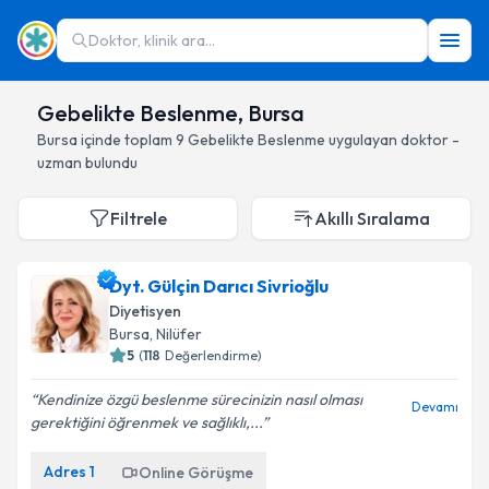
Doktor, klinik ara...
Gebelikte Beslenme, Bursa
Bursa
içinde toplam
9
Gebelikte Beslenme
uygulayan doktor -
uzman bulundu
Filtrele
Akıllı Sıralama
Dyt. Gülçin Darıcı Sivrioğlu
Diyetisyen
Bursa
, Nilüfer
5
(
118
Değerlendirme)
Kendinize özgü beslenme sürecinizin nasıl olması
Devamı
gerektiğini öğrenmek ve sağlıklı,...
Adres
1
Online Görüşme