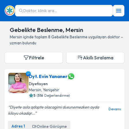
Doktor, klinik ara...
Gebelikte Beslenme, Mersin
Mersin
içinde toplam
8
Gebelikte Beslenme
uygulayan doktor -
uzman bulundu
Filtrele
Akıllı Sıralama
Dyt. Evin Yananer
Diyetisyen
Mersin
, Yenişehir
5
(
516
Değerlendirme)
Diyete asla qdapte olacagimi dusunemezken ayda
Devamı
kiloyu okadqr...
Adres
1
Online Görüşme