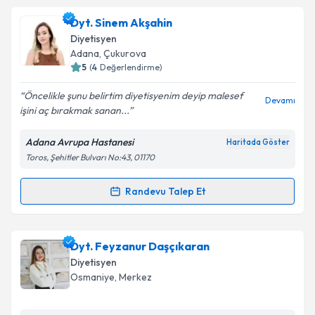
Dyt. Sinem Akşahin
Diyetisyen
Adana
, Çukurova
5
(
4
Değerlendirme)
Öncelikle şunu belirtim diyetisyenim deyip malesef
Devamı
işini aç bırakmak sanan...
Adana Avrupa Hastanesi
Haritada Göster
Toros, Şehitler Bulvarı No:43, 01170
Randevu Talep Et
Randevu Takvimi Talebi
Dyt. Sinem Akşahin
için randevu takvimi talebi
Dyt. Feyzanur Daşçıkaran
oluşturun. Size bu uzmandan randevu almanız için bir
Diyetisyen
takvim hazırlandığında e-posta ile bilgilendireceğiz.
Osmaniye
, Merkez
E-posta Adresiniz