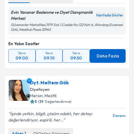
Evin Yananer Beslenme ve Diyet Danışmanlık
Haritada Göster
Merkezi
Güvenevler Mahalllesi,1919 Sok 1.Cadde No:122 Kat: 6, Altunbaş Eczanesi
Üstü, Medikal Plaza 33140
En Yakın Saatler
Yarın
Yarın
Yarın
Daha Fazla
09:00
09:10
09:50
Dyt. Meltem Gök
Diyetisyen
Mersin
, Mezitli
5
(
39
Değerlendirme)
İşinde yetkin, bilgili, çözüm odaklı, her detayı
Devamı
değerlendiriyor, espirili, her...
Adres
1
Online Görüşme