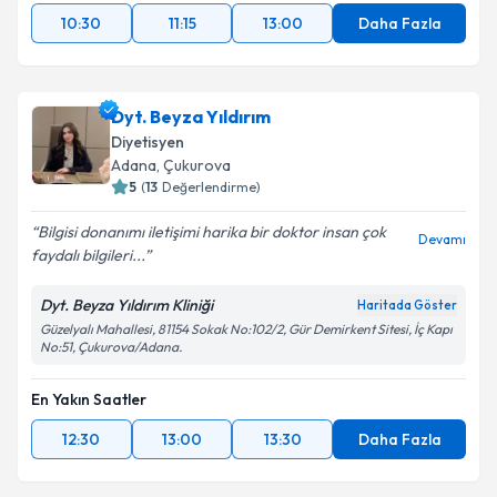
10:30
11:15
13:00
Daha Fazla
Dyt. Beyza Yıldırım
Diyetisyen
Adana
, Çukurova
5
(
13
Değerlendirme)
Bilgisi donanımı iletişimi harika bir doktor insan çok
Devamı
faydalı bilgileri...
Dyt. Beyza Yıldırım Kliniği
Haritada Göster
Güzelyalı Mahallesi, 81154 Sokak No:102/2, Gür Demirkent Sitesi, İç Kapı
No:51, Çukurova/Adana.
En Yakın Saatler
12:30
13:00
13:30
Daha Fazla