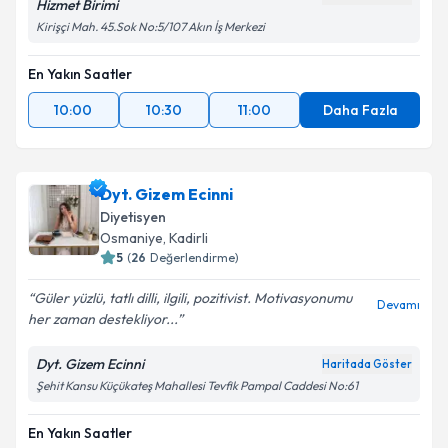
Hizmet Birimi
Kirişçi Mah. 45.Sok No:5/107 Akın İş Merkezi
En Yakın Saatler
10:00
10:30
11:00
Daha Fazla
Dyt. Gizem Ecinni
Diyetisyen
Osmaniye
, Kadirli
5
(
26
Değerlendirme)
Güler yüzlü, tatlı dilli, ilgili, pozitivist. Motivasyonumu
Devamı
her zaman destekliyor...
Dyt. Gizem Ecinni
Haritada Göster
Şehit Kansu Küçükateş Mahallesi Tevfik Pampal Caddesi No:61
En Yakın Saatler