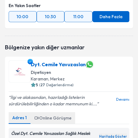
En Yakın Saatler
10:00
10:30
11:00
Daha Fazla
Bölgenize yakın diğer uzmanlar
Dyt. Cemile Yavuzaslan
Diyetisyen
Karaman
, Merkez
5
(
27
Değerlendirme)
İlgi ve alakasından, hazırladığı listelerin
Devamı
sürdürülebilirliğinden o kadar memnunum ki....
Adres
1
Online Görüşme
Özel Dyt. Cemile Yavuzaslan Sağlık Meslek
Haritada Göster