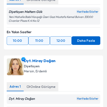
Diyetisyen Meltem Gök
Haritada Göster
Yeni Mahalle Babil Kavşağı Üzeri Gazi Mustafa Kemal Bulvarı 33000
Civanlar Plaza K:4 No:12
En Yakın Saatler
10:00
11:00
12:00
Daha Fazla
Dyt. Miray Doğan
Diyetisyen
Mersin
, Erdemli
Adres
1
Online Görüşme
Dyt. Miray Doğan
Haritada Göster