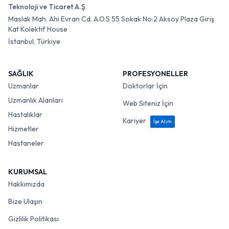
Teknoloji ve Ticaret A.Ş.
Maslak Mah. Ahi Evran Cd. A.O.S 55 Sokak No:2 Aksoy Plaza Giriş
Kat Kolektif House
İstanbul, Türkiye
SAĞLIK
PROFESYONELLER
Uzmanlar
Doktorlar İçin
Uzmanlık Alanları
Web Siteniz İçin
Hastalıklar
Kariyer
İşe Alım
Hizmetler
Hastaneler
KURUMSAL
Hakkımızda
Bize Ulaşın
Gizlilik Politikası