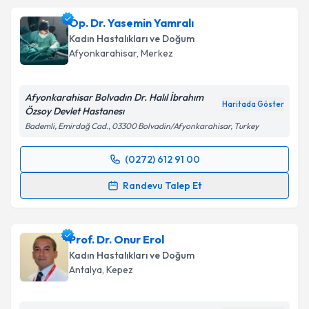
Op. Dr. Emine Seyhun Karakaya
için randevu
Op. Dr. Yasemin Yamralı
takvimi talebi oluşturun. Size bu uzmandan randevu
Kadın Hastalıkları ve Doğum
almanız için bir takvim hazırlandığında e-posta ile
Afyonkarahisar
, Merkez
bilgilendireceğiz.
E-posta Adresiniz
Afyonkarahisar Bolvadın Dr. Halıl İbrahım
Haritada Göster
Özsoy Devlet Hastanesı
Bademli, Emirdağ Cad., 03300 Bolvadin/Afyonkarahisar, Turkey
Kişisel verilerimin işlenmesine ilişkin
Aydınlatma
(0272) 612 91 00
Randevu Takvimi Talebi
Metni
'ni okudum ve kişisel verilerimin belirtilen
Randevu Talep Et
kapsamda işlenmesini kabul ediyorum.
Op. Dr. Yasemin Yamralı
için randevu takvimi talebi
oluşturun. Size bu uzmandan randevu almanız için bir
Takvim Talebini Gönder
Prof. Dr. Onur Erol
takvim hazırlandığında e-posta ile bilgilendireceğiz.
Kadın Hastalıkları ve Doğum
E-posta Adresiniz
Antalya
, Kepez