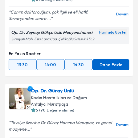
Canım doktorcuğum, çok ilgili ve eli hafif.
Devamı
Sezaryenden sonra ...
Op. Dr. Zeynep Gökçe Uslu Muayenehanesi
Haritada Göster
Şirinyalı Mah. Eski Lara Cad. Çelikoğlu Sitesi K:1 D:2
En Yakın Saatler
13:30
14:00
14:30
Daha Fazla
Op. Dr. Güray Ünlü
Kadın Hastalıkları ve Doğum
Antalya
, Muratpaşa
5
(
90
Değerlendirme)
Tavsiye üzerine Dr Güray Hanıma Menapoz, ve genel
Devamı
muayene...