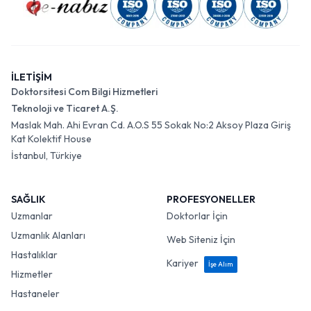
İLETİŞİM
Doktorsitesi Com Bilgi Hizmetleri
Teknoloji ve Ticaret A.Ş.
Maslak Mah. Ahi Evran Cd. A.O.S 55 Sokak No:2 Aksoy Plaza Giriş
Kat Kolektif House
İstanbul, Türkiye
SAĞLIK
PROFESYONELLER
Uzmanlar
Doktorlar İçin
Uzmanlık Alanları
Web Siteniz İçin
Hastalıklar
Kariyer
İşe Alım
Hizmetler
Hastaneler