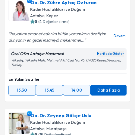
Op. Dr. Zühre Aytaç Özturan
E-posta Adresiniz
Kadın Hastalıkları ve Doğum
Antalya
, Kepez
5
(
4
Değerlendirme)
hayatımı emanet ederim bütün yorumların özetiyim
Kişisel verilerimin işlenmesine ilişkin
Aydınlatma
Devamı
dünyanın en güzel insanıydı mükemmel...
Metni
'ni okudum ve kişisel verilerimin belirtilen
kapsamda işlenmesini kabul ediyorum.
Özel Ofm Antalya Hastanesi
Haritada Göster
Yükseliş, Yükselis Mah. Mehmet Akif Cad No:96, 07025 Kepez/Antalya,
Turkey
Takvim Talebini Gönder
En Yakın Saatler
13:30
13:45
14:00
Daha Fazla
Op. Dr. Zeynep Gökçe Uslu
Kadın Hastalıkları ve Doğum
Antalya
, Muratpaşa
5
(
18
Değerlendirme)