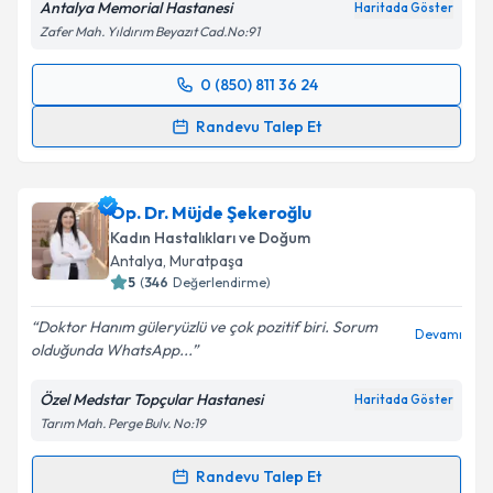
Antalya Memorial Hastanesi
Haritada Göster
Zafer Mah. Yıldırım Beyazıt Cad.No:91
Kişisel verilerimin işlenmesine ilişkin
Aydınlatma
Metni
'ni okudum ve kişisel verilerimin belirtilen
0 (850) 811 36 24
kapsamda işlenmesini kabul ediyorum.
Randevu Takvimi Talebi
Randevu Talep Et
Takvim Talebini Gönder
Prof. Dr. Onur Erol
için randevu takvimi talebi
oluşturun. Size bu uzmandan randevu almanız için bir
Op. Dr. Müjde Şekeroğlu
takvim hazırlandığında e-posta ile bilgilendireceğiz.
Kadın Hastalıkları ve Doğum
E-posta Adresiniz
Antalya
, Muratpaşa
5
(
346
Değerlendirme)
Doktor Hanım güleryüzlü ve çok pozitif biri. Sorum
Devamı
olduğunda WhatsApp...
Kişisel verilerimin işlenmesine ilişkin
Aydınlatma
Metni
'ni okudum ve kişisel verilerimin belirtilen
Özel Medstar Topçular Hastanesi
Haritada Göster
kapsamda işlenmesini kabul ediyorum.
Tarım Mah. Perge Bulv. No:19
Takvim Talebini Gönder
Randevu Talep Et
Randevu Takvimi Talebi