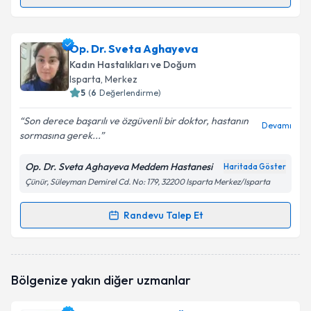
Randevu Takvimi Talebi
Op. Dr. Kadriye Karadağ Tanrıverdi
için randevu
Op. Dr. Sveta Aghayeva
takvimi talebi oluşturun. Size bu uzmandan randevu
Kadın Hastalıkları ve Doğum
almanız için bir takvim hazırlandığında e-posta ile
Isparta
, Merkez
bilgilendireceğiz.
5
(
6
Değerlendirme)
E-posta Adresiniz
Son derece başarılı ve özgüvenli bir doktor, hastanın
Devamı
sormasına gerek...
Op. Dr. Sveta Aghayeva Meddem Hastanesi
Haritada Göster
Çünür, Süleyman Demirel Cd. No: 179, 32200 Isparta Merkez/Isparta
Kişisel verilerimin işlenmesine ilişkin
Aydınlatma
Metni
'ni okudum ve kişisel verilerimin belirtilen
kapsamda işlenmesini kabul ediyorum.
Randevu Talep Et
Randevu Takvimi Talebi
Takvim Talebini Gönder
Op. Dr. Sveta Aghayeva
için randevu takvimi talebi
Bölgenize yakın diğer uzmanlar
oluşturun. Size bu uzmandan randevu almanız için bir
takvim hazırlandığında e-posta ile bilgilendireceğiz.