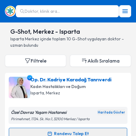
Doktor, klinik ara...
G-Shot, Merkez - Isparta
Isparta
Merkez
içinde toplam
10
G-Shot
uygulayan doktor -
uzman bulundu
Filtrele
Akıllı Sıralama
Op. Dr. Kadriye Karadağ Tanrıverdi
Kadın Hastalıkları ve Doğum
Isparta
, Merkez
Özel Davraz Yaşam Hastanesi
Haritada Göster
Pirimehmet, 1724. Sk. No:1, 32100 Merkez / Isparta
Randevu Talep Et