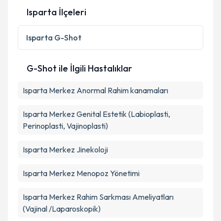
Isparta İlçeleri
Kişisel verilerimin işlenmesine ilişkin
Aydınlatma
Isparta
G-Shot
Metni
'ni okudum ve kişisel verilerimin belirtilen
kapsamda işlenmesini kabul ediyorum.
G-Shot ile İlgili Hastalıklar
Takvim Talebini Gönder
Isparta Merkez Anormal Rahim kanamaları
Isparta Merkez Genital Estetik (Labioplasti,
Perinoplasti, Vajinoplasti)
Isparta Merkez Jinekoloji
Isparta Merkez Menopoz Yönetimi
Isparta Merkez Rahim Sarkması Ameliyatları
(Vajinal /Laparoskopik)