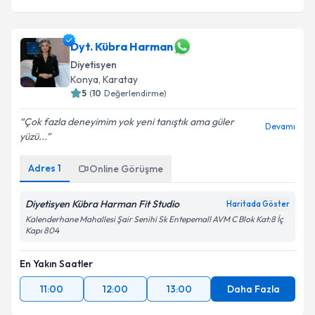
Dyt. Kübra Harman
Diyetisyen
Konya
, Karatay
5
(
10
Değerlendirme)
Çok fazla deneyimim yok yeni tanıştık ama güler
Devamı
yüzü...
Adres
1
Online Görüşme
Diyetisyen Kübra Harman Fit Studio
Haritada Göster
Kalenderhane Mahallesi Şair Senihi Sk Entepemall AVM C Blok Kat:8 İç
Kapı 804
En Yakın Saatler
11:00
12:00
13:00
Daha Fazla