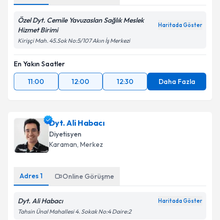
Özel Dyt. Cemile Yavuzaslan Sağlık Meslek
Haritada Göster
Hizmet Birimi
Kirişçi Mah. 45.Sok No:5/107 Akın İş Merkezi
En Yakın Saatler
11:00
12:00
12:30
Daha Fazla
Dyt. Ali Habacı
Diyetisyen
Karaman
, Merkez
Adres
1
Online Görüşme
Dyt. Ali Habacı
Haritada Göster
Tahsin Ünal Mahallesi 4. Sokak No:4 Daire:2