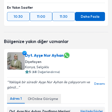
En Yakın Saatler
10:30
11:00
11:30
Daha Fazla
Bölgenize yakın diğer uzmanlar
Dyt. Ayşe Nur Ayhan
Diyetisyen
Konya
, Selçuklu
5
(
68
Değerlendirme)
Yaklaşık bir süredir Ayşe Nur Ayhan ile çalışıyorum ve
Devamı
gönül...
Adres
1
Online Görüşme
Dyt. Ayşe Nur Ayhan Zayıflama Merkezi
Haritada Göster