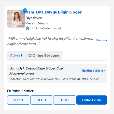
Uzm. Dyt. Duygu Bilgin Göçer
Diyetisyen
Mersin
, Mezitli
5
(
119
Değerlendirme)
Mükemmel bilgi dolu nokta atışı tespitler. hem bilimsel
Devamı
bilgilendirme hem...
Adres
1
Online Görüşme
Uzm. Dyt. Duygu Bilgin Göçer Özel
Haritada Göster
Muayenehanesi
Yeni Mah. GMK Bulvarı 33184 Sok. No:2 Zen Platinium Ofis K:7 No:25
En Yakın Saatler
10:30
11:00
11:30
Daha Fazla