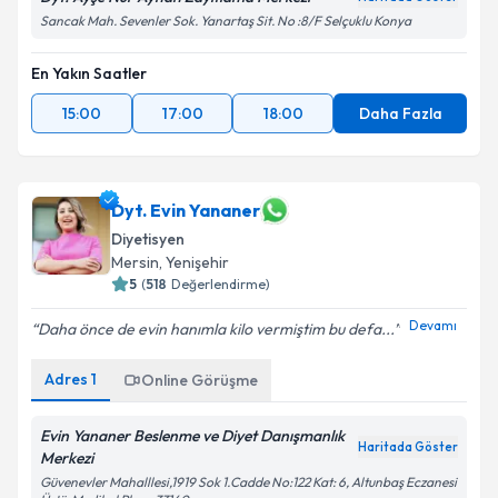
Sancak Mah. Sevenler Sok. Yanartaş Sit. No :8/F Selçuklu Konya
En Yakın Saatler
15:00
17:00
18:00
Daha Fazla
Dyt. Evin Yananer
Diyetisyen
Mersin
, Yenişehir
5
(
518
Değerlendirme)
Devamı
Daha önce de evin hanımla kilo vermiştim bu defa...
Adres
1
Online Görüşme
Evin Yananer Beslenme ve Diyet Danışmanlık
Haritada Göster
Merkezi
Güvenevler Mahalllesi,1919 Sok 1.Cadde No:122 Kat: 6, Altunbaş Eczanesi