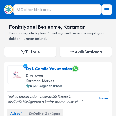
Doktor, klinik ara...
Fonksiyonel Beslenme, Karaman
Karaman
içinde toplam
7
Fonksiyonel Beslenme
uygulayan
doktor - uzman bulundu
Filtrele
Akıllı Sıralama
Dyt. Cemile Yavuzaslan
Diyetisyen
Karaman
, Merkez
5
(
27
Değerlendirme)
İlgi ve alakasından, hazırladığı listelerin
Devamı
sürdürülebilirliğinden o kadar memnunum ki....
Adres
1
Online Görüşme