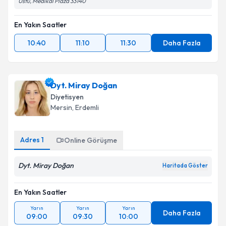
Üstü, Medikal Plaza 33140
En Yakın Saatler
10:40
11:10
11:30
Daha Fazla
Dyt. Miray Doğan
Diyetisyen
Mersin
, Erdemli
Adres
1
Online Görüşme
Dyt. Miray Doğan
Haritada Göster
En Yakın Saatler
Yarın
Yarın
Yarın
Daha Fazla
09:00
09:30
10:00