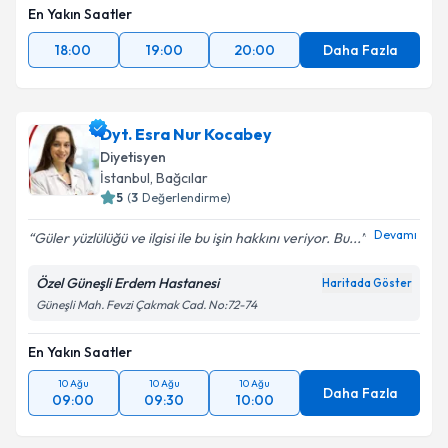
En Yakın Saatler
18:00
19:00
20:00
Daha Fazla
Dyt. Esra Nur Kocabey
Diyetisyen
İstanbul
, Bağcılar
5
(
3
Değerlendirme)
Devamı
Güler yüzlülüğü ve ilgisi ile bu işin hakkını veriyor. Bu...
Özel Güneşli Erdem Hastanesi
Haritada Göster
Güneşli Mah. Fevzi Çakmak Cad. No:72-74
En Yakın Saatler
10 Ağu
10 Ağu
10 Ağu
Daha Fazla
09:00
09:30
10:00