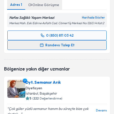
Adres
1
Online Görüşme
Nefes Sağlıklı Yaşam Merkezi
Haritada Göster
Merkez Mah. Eski Edirne Asfaltı Cad. Cömert İş Merkezi No:1263 /4 Kat:2
0 (850) 811 03 42
Randevu Takvimi Talebi
Randevu Talep Et
Dyt. Tuba Aydın
için randevu takvimi talebi oluşturun.
Size bu uzmandan randevu almanız için bir takvim
hazırlandığında e-posta ile bilgilendireceğiz.
Bölgenize yakın diğer uzmanlar
E-posta Adresiniz
Dyt. Semanur Arık
Diyetisyen
İstanbul
, Başakşehir
5
(
222
Değerlendirme)
Kişisel verilerimin işlenmesine ilişkin
Aydınlatma
Metni
'ni okudum ve kişisel verilerimin belirtilen
Çok güler yüzlü semanur hanım bu süreçte bize çok
kapsamda işlenmesini kabul ediyorum.
Devamı