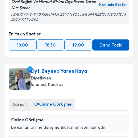
Özel Sağlık Ve Hizmet Birimi Diyetisyen Yaren
Haritada Göster
Nur Şeker
ATAKOY 7-8-9-10 KİSM MAH. E5 YANYOL AVRUPA REZİDANS OFİS A1
BLOK KAT6 D63
En Yakın Saatler
18:00
18:30
19:00
Daha Fazla
Dyt. Zeynep Yaren Kaya
Diyetisyen
İstanbul
, Kadıköy
Online Görüşme
Adres
1
Online Görüşme
Bu uzman online danışmanlık hizmeti sunmaktadır.