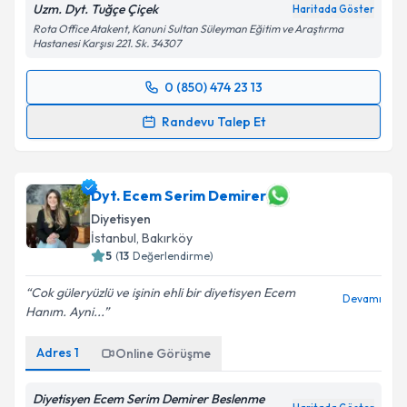
Uzm. Dyt. Tuğçe Çiçek
Haritada Göster
Rota Office Atakent, Kanuni Sultan Süleyman Eğitim ve Araştırma
Hastanesi Karşısı 221. Sk. 34307
0 (850) 474 23 13
Randevu Takvimi Talebi
Randevu Talep Et
Uzm. Dyt. Tuğçe Çiçek
için randevu takvimi talebi
oluşturun. Size bu uzmandan randevu almanız için bir
takvim hazırlandığında e-posta ile bilgilendireceğiz.
Dyt. Ecem Serim Demirer
Diyetisyen
E-posta Adresiniz
İstanbul
, Bakırköy
5
(
13
Değerlendirme)
Cok güleryüzlü ve işinin ehli bir diyetisyen Ecem
Devamı
Hanım. Ayni...
Kişisel verilerimin işlenmesine ilişkin
Aydınlatma
Metni
'ni okudum ve kişisel verilerimin belirtilen
Adres
1
Online Görüşme
kapsamda işlenmesini kabul ediyorum.
Diyetisyen Ecem Serim Demirer Beslenme