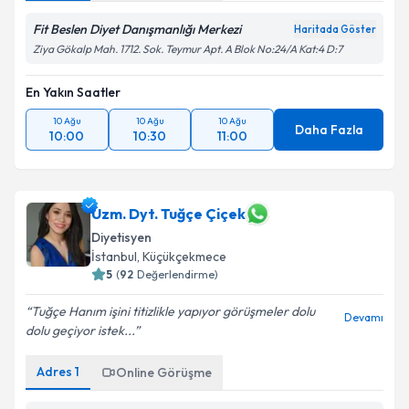
Fit Beslen Diyet Danışmanlığı Merkezi
Haritada Göster
Ziya Gökalp Mah. 1712. Sok. Teymur Apt. A Blok No:24/A Kat:4 D:7
En Yakın Saatler
10 Ağu
10 Ağu
10 Ağu
Daha Fazla
10:00
10:30
11:00
Uzm. Dyt. Tuğçe Çiçek
Diyetisyen
İstanbul
, Küçükçekmece
5
(
92
Değerlendirme)
Tuğçe Hanım işini titizlikle yapıyor görüşmeler dolu
Devamı
dolu geçiyor istek...
Adres
1
Online Görüşme