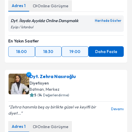
Adres
1
Online Görüşme
Dyt. İlayda Ayyıldız Online Danışmalık
Haritada Göster
Eyüp / İstanbul
En Yakın Saatler
18:00
18:30
19:00
Daha Fazla
Dyt. Zehra Nasıroğlu
Diyetisyen
Batman
, Merkez
5
(
14
Değerlendirme)
Zehra hanımla beş ay birlikte güzel ve keyifli bir
Devamı
diyet...
Adres
1
Online Görüşme