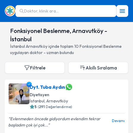
Doktor, klinik ara...
Fonksiyonel Beslenme, Arnavutköy -
İstanbul
İstanbul
Arnavutköy
içinde toplam
10
Fonksiyonel Beslenme
uygulayan doktor - uzman bulundu
Filtrele
Akıllı Sıralama
Dyt. Tuba Aydın
Diyetisyen
İstanbul
, Arnavutköy
5
(
291
Değerlendirme)
Evlenmeden öncede gidiyordum evlendim tekrar
Devamı
başladım çok iyi çok...