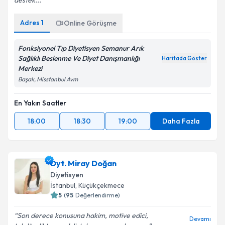
destek...
Adres
1
Online Görüşme
Takvim Talebini Gönder
Fonksiyonel Tıp Diyetisyen Semanur Arık
Sağlıklı Beslenme Ve Diyet Danışmanlığı
Haritada Göster
Merkezi
Başak, Misstanbul Avm
En Yakın Saatler
18:00
18:30
19:00
Daha Fazla
Dyt. Miray Doğan
Diyetisyen
İstanbul
, Küçükçekmece
5
(
95
Değerlendirme)
Son derece konusuna hakim, motive edici,
Devamı