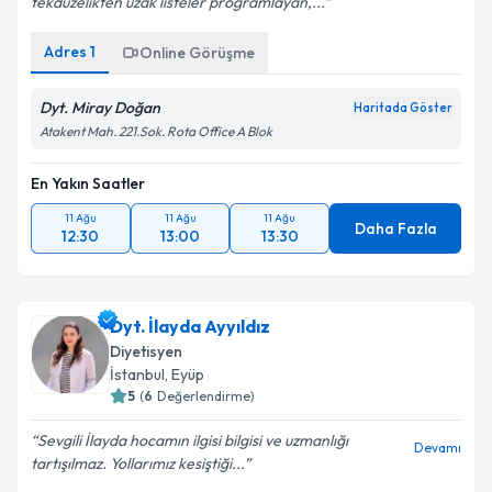
tekdüzelikten uzak listeler programlayan,...
Adres
1
Online Görüşme
Dyt. Miray Doğan
Haritada Göster
Atakent Mah. 221.Sok. Rota Office A Blok
En Yakın Saatler
11 Ağu
11 Ağu
11 Ağu
Daha Fazla
12:30
13:00
13:30
Dyt. İlayda Ayyıldız
Diyetisyen
İstanbul
, Eyüp
5
(
6
Değerlendirme)
Sevgili İlayda hocamın ilgisi bilgisi ve uzmanlığı
Devamı
tartışılmaz. Yollarımız kesiştiği...