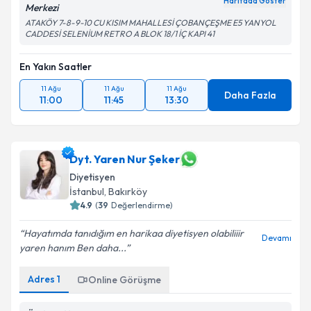
Haritada Göster
Takvim Talebini Gönder
Merkezi
ATAKÖY 7-8-9-10 CU KISIM MAHALLESİ ÇOBANÇEŞME E5 YANYOL
CADDESİ SELENİUM RETRO A BLOK 18/1 İÇ KAPI 41
En Yakın Saatler
11 Ağu
11 Ağu
11 Ağu
Daha Fazla
11:00
11:45
13:30
Dyt. Yaren Nur Şeker
Diyetisyen
İstanbul
, Bakırköy
4.9
(
39
Değerlendirme)
Hayatımda tanıdığım en harikaa diyetisyen olabiliiir
Devamı
yaren hanım Ben daha...
Adres
1
Online Görüşme