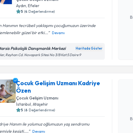
Aydın
,
Efeler
E-posta Ad
5
(
4
Değerlendirme)
B
n Hanımın tecrübeli yaklaşımı çocuğumuzun üzerinde
emlenebilir güzel bir etki...
Devamı
Kişisel
okudum
tarsis Psikolojik Danışmanlık Merkezi
Haritada Göster
işlenm
ler, Reyhan Cd. Novapark Sitesi No 3/B Kat:5 Daire 9
Randevu T
Çocuk Gelişim Uzmanı Kadriye
Çocuk Gel
Özen
talebi oluş
Çocuk Gelişim Uzmanı
takvim hazı
İstanbul
,
Ataşehir
5
(
6
Değerlendirme)
E-posta Ad
B
driye Hanım ile yolumuz oğlumuzun yaş sendromu
miyle kesişti....
Devamı