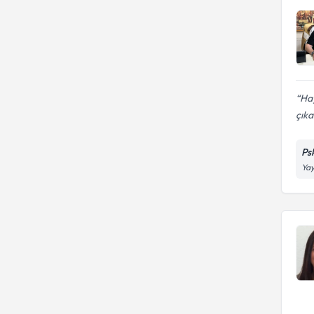
Ha
çık
Ps
Yay