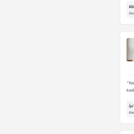
Kö
San
Ya
kada
İy
Kar