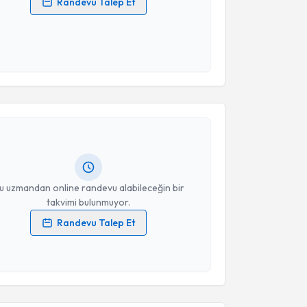
Randevu Talep Et
 verilerimin işlenmesine ilişkin
Aydınlatma Metni
'ni
 ve kişisel verilerimin belirtilen kapsamda
esini kabul ediyorum.
akvimi Talebi
Takvim Talebini Gönder
işim Hacer Kuney
için randevu takvimi talebi
Size bu uzmandan randevu almanız için bir takvim
ında e-posta ile bilgilendireceğiz.
resiniz
u uzmandan online randevu alabileceğin bir
takvimi bulunmuyor.
Randevu Talep Et
 verilerimin işlenmesine ilişkin
Aydınlatma Metni
'ni
 ve kişisel verilerimin belirtilen kapsamda
esini kabul ediyorum.
akvimi Talebi
Takvim Talebini Gönder