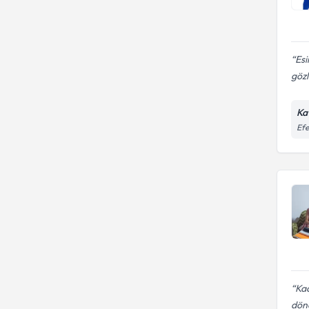
Esi
gözl
Ka
Efe
Ka
döne