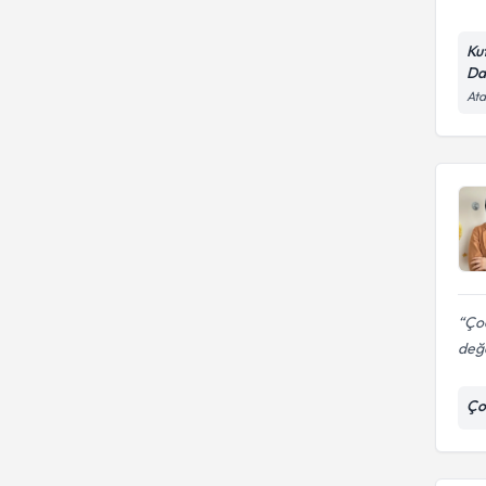
Ku
Da
Ata
Çoc
değe
Ço