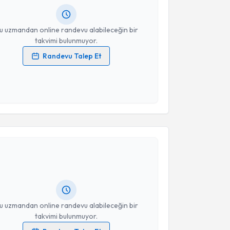
resiniz
u uzmandan online randevu alabileceğin bir
takvimi bulunmuyor.
Randevu Talep Et
 verilerimin işlenmesine ilişkin
Aydınlatma Metni
'ni
 ve kişisel verilerimin belirtilen kapsamda
esini kabul ediyorum.
akvimi Talebi
Takvim Talebini Gönder
işim Uzmanı Kadriye Özen
için randevu takvimi
turun. Size bu uzmandan randevu almanız için bir
rlandığında e-posta ile bilgilendireceğiz.
resiniz
u uzmandan online randevu alabileceğin bir
takvimi bulunmuyor.