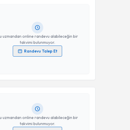
s Emre Güleç
için randevu takvimi talebi oluşturun.
andan randevu almanız için bir takvim
ında e-posta ile bilgilendireceğiz.
resiniz
u uzmandan online randevu alabileceğin bir
takvimi bulunmuyor.
Randevu Talep Et
 verilerimin işlenmesine ilişkin
Aydınlatma Metni
'ni
 ve kişisel verilerimin belirtilen kapsamda
akvimi Talebi
esini kabul ediyorum.
işim Uzmanı Züheyla Binatlı
Takvim Talebini Gönder
için randevu takvimi
turun. Size bu uzmandan randevu almanız için bir
rlandığında e-posta ile bilgilendireceğiz.
resiniz
u uzmandan online randevu alabileceğin bir
takvimi bulunmuyor.