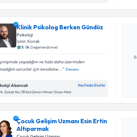
Randevu T
Klinik Ps
Klinik Psikolog Berken Gündüz
oluşturun. 
Psikoloji
hazırlandığ
İzmir
,
Konak
5
(
14
Değerlendirme)
E-posta Ad
B
çmişimde yaşadığım ve hala daha üzerimden
adığım sorunlar için kendisine...
Devamı
Kişisel
okudum
ikoloji Alsancak
Haritada Göster
işlenm
4. Sokak No:7B Kat:Zemin Mimar Sinan Mah.
Randevu T
Çocuk Gelişim Uzmanı Esin Ertin
Çocuk Gel
Altıparmak
takvimi tal
bir takvim 
Çocuk Gelişim Uzmanı