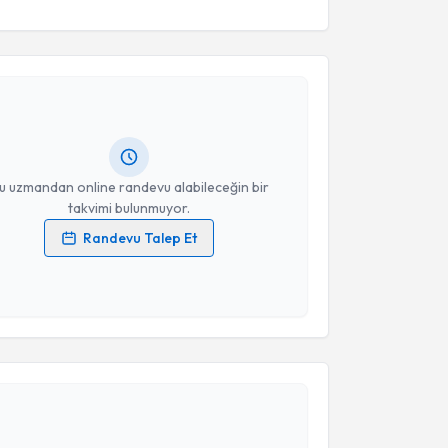
akvimi Talebi
ikolog Berken Gündüz
için randevu takvimi talebi
Size bu uzmandan randevu almanız için bir takvim
ında e-posta ile bilgilendireceğiz.
resiniz
u uzmandan online randevu alabileceğin bir
takvimi bulunmuyor.
Randevu Talep Et
 verilerimin işlenmesine ilişkin
Aydınlatma Metni
'ni
 ve kişisel verilerimin belirtilen kapsamda
esini kabul ediyorum.
akvimi Talebi
Takvim Talebini Gönder
işim Uzmanı Esin Ertin Altıparmak
için randevu
ebi oluşturun. Size bu uzmandan randevu almanız için
hazırlandığında e-posta ile bilgilendireceğiz.