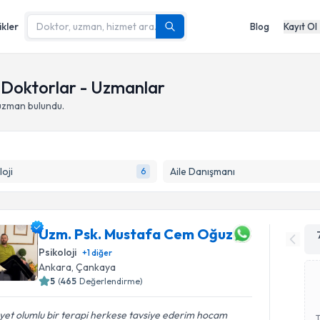
ikler
Blog
Kayıt Ol
 Doktorlar - Uzmanlar
uzman bulundu.
loji
Aile Danışmanı
6
Uzm. Psk. Mustafa Cem Oğuz
Psikoloji
+
1
diğer
Ankara
,
Çankaya
5
(
465
Değerlendirme)
et olumlu bir terapi herkese tavsiye ederim hocam