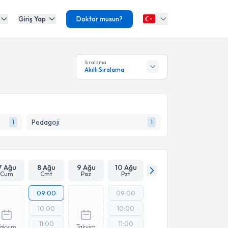
Giriş Yap
Doktor musun?
Sıralama
Akıllı Sıralama
Pedagoji
1
1
7 Ağu
8 Ağu
9 Ağu
10 Ağu
Cum
Cmt
Paz
Pzt
09:00
09:00
10:00
10:00
11:00
11:00
Takvim
Takvim