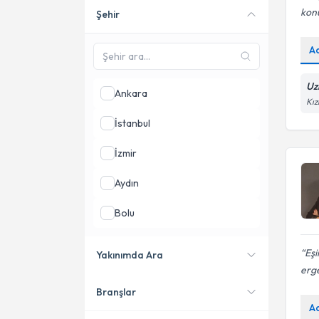
kon
Şehir
Online danışmanlık sunan
uzmanları göster
A
Uz
Ankara
Kız
İstanbul
İzmir
Aydın
Bolu
Bursa
Eşi
Yakınımda Ara
erge
Eskişehir
Branşlar
Konumuma yakın uzmanları
A
göster