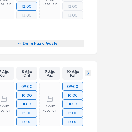
palıdır
kapalıdır
12:00
12:00
13:00
13:00
Online Görüşme
Daha Fazla Göster
7 Ağu
8 Ağu
9 Ağu
10 Ağu
Cum
Cmt
Paz
Pzt
09:00
09:00
10:00
10:00
11:00
11:00
Takvim
Takvim
palıdır
kapalıdır
12:00
12:00
13:00
13:00