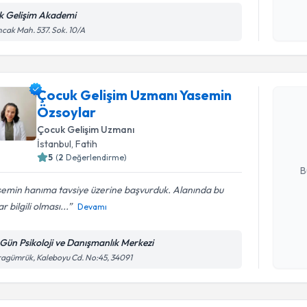
k Gelişim Akademi
Kişisel
cak Mah. 537. Sok. 10/A
okudum
işlenm
Randevu T
Çocuk Gelişim Uzmanı Yasemin
Çocuk Gel
Özsoylar
takvimi tal
bir takvim 
Çocuk Gelişim Uzmanı
İstanbul
,
Fatih
E-posta Ad
5
(
2
Değerlendirme)
B
semin hanıma tavsiye üzerine başvurduk. Alanında bu
r bilgili olması...
Devamı
Kişisel
okudum
i Gün Psikoloji ve Danışmanlık Merkezi
işlenm
Randevu T
agümrük, Kaleboyu Cd. No:45, 34091
Çocuk Gel