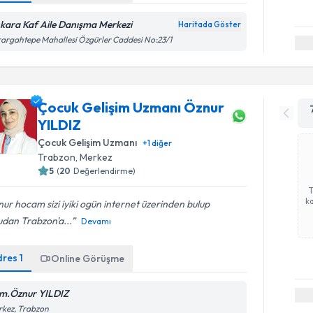
kara Kaf Aile Danışma Merkezi
Haritada Göster
argahtepe Mahallesi Özgürler Caddesi No:23/1
Çocuk Gelişim Uzmanı Öznur
YILDIZ
Çocuk Gelişim Uzmanı
+
1
diğer
Trabzon
,
Merkez
5
(
20
Değerlendirme)
ka
ur hocam sizi iyiki ogün internet üzerinden bulup
udan Trabzon'a...
Devamı
dres
1
Online Görüşme
m.Öznur YILDIZ
rkez, Trabzon