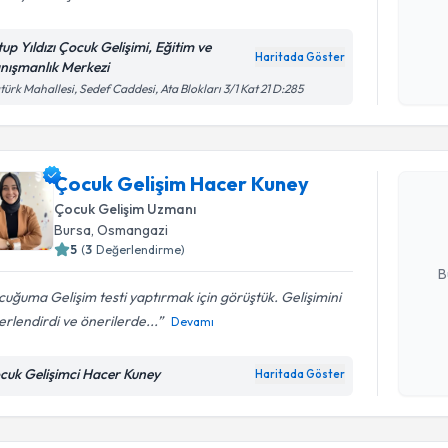
Kişisel
okudum
tup Yıldızı Çocuk Gelişimi, Eğitim ve
Haritada Göster
işlenm
nışmanlık Merkezi
türk Mahallesi, Sedef Caddesi, Ata Blokları 3/1 Kat 21 D:285
Randevu T
Çocuk Gel
Çocuk Gelişim Hacer Kuney
oluşturun. 
hazırlandığ
Çocuk Gelişim Uzmanı
Bursa
,
Osmangazi
E-posta Ad
5
(
3
Değerlendirme)
B
uğuma Gelişim testi yaptırmak için görüştük. Gelişimini
rlendirdi ve önerilerde...
Devamı
Kişisel
okudum
cuk Gelişimci Hacer Kuney
Haritada Göster
işlenm
Randevu T