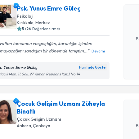
Psk. Yunu
Psk. Yunus Emre Güleç
Size bu uzm
Psikoloji
hazırlandığ
Kırıkkale
,
Merkez
5
(
26
Değerlendirme)
E-posta Ad
B
yattan tamamen vazgeçtiğim, karanlığın içinden
amayacağımı sandığım bir dönemde tanıştım...
Devamı
Kişisel
okudum
k. Yunus Emre Güleç
Haritada Göster
Randevu T
işlenm
lacık Mah. 11. Sok. 27 Yaman Rezidans Kat:3 No:14
Çocuk Gel
talebi oluş
Çocuk Gelişim Uzmanı Züheyla
takvim hazı
Binatlı
E-posta Ad
Çocuk Gelişim Uzmanı
B
Ankara
,
Çankaya