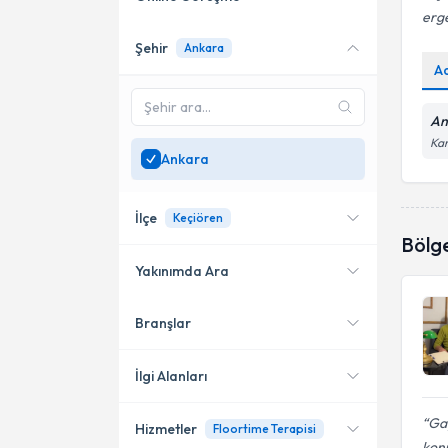
erge
Şehir
Ankara
Online danışmanlık sunan
A
uzmanları göster
Sadece
Ankara
bölgesinde
An
uzman ara
Kar
Ankara
İlçe
Keçiören
Bölg
Yakınımda Ara
Branşlar
Konumuma yakın uzmanları
Çankaya
göster
Etimesgut
İlgi Alanları
Keçiören
Gay
Hizmetler
Floortime Terapisi
Psikoloji
kon