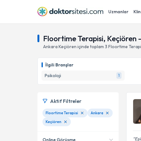
Uzmanlar
Klin
Floortime Terapisi, Keçiören 
Ankara
Keçiören
içinde toplam
3
Floortime Terapi
İlgili Branşlar
Psikoloji
1
Aktif Filtreler
Floortime Terapisi
Ankara
Keçiören
Eşi
Online Görüşme