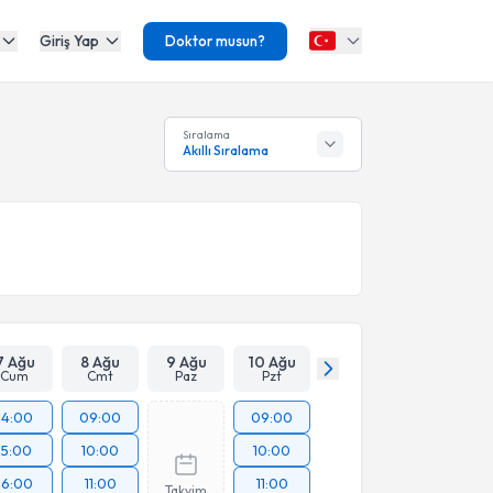
Giriş Yap
Doktor musun?
Sıralama
Akıllı Sıralama
7 Ağu
8 Ağu
9 Ağu
10 Ağu
Cum
Cmt
Paz
Pzt
14:00
09:00
09:00
15:00
10:00
10:00
16:00
11:00
11:00
Takvim