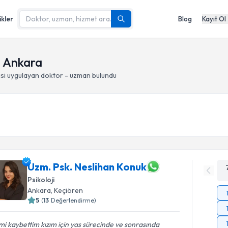
ikler
Blog
Kayıt Ol
- Ankara
si
uygulayan doktor - uzman bulundu
Uzm. Psk. Neslihan Konuk
Psikoloji
Ankara
, Keçiören
5
(
13
Değerlendirme)
mi kaybettim kızım için yas sürecinde ve sonrasında