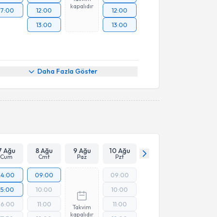
kapalıdır
17:00
12:00
12:00
13:00
13:00
Daha Fazla Göster
7 Ağu
8 Ağu
9 Ağu
10 Ağu
Cum
Cmt
Paz
Pzt
14:00
09:00
09:00
15:00
10:00
10:00
16:00
11:00
11:00
Takvim
kapalıdır