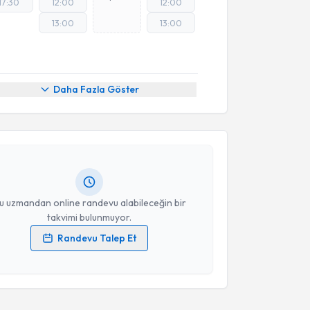
17:30
12:00
12:00
13:00
13:00
Online Görüşme
akvimi Talebi
Daha Fazla Göster
işim Uzmanı Pınar Karakuş
için randevu takvimi
turun. Size bu uzmandan randevu almanız için bir
rlandığında e-posta ile bilgilendireceğiz.
resiniz
u uzmandan online randevu alabileceğin bir
takvimi bulunmuyor.
Randevu Talep Et
 verilerimin işlenmesine ilişkin
Aydınlatma Metni
'ni
 ve kişisel verilerimin belirtilen kapsamda
esini kabul ediyorum.