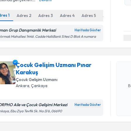
dres
1
Adres
2
Adres
3
Adres
4
Adres
5
Adres
6
man Grup Danışmanlık Merkezi
Haritada Göster
Randevu T
ılırmak Mahallesi 1446. Cadde HalkBank Sitesi D Blok A numara
Çocuk Gel
talebi oluş
Çocuk Gelişim Uzmanı Pınar
takvim hazı
Karakuş
E-posta Ad
Çocuk Gelişim Uzmanı
B
Ankara
, Çankaya
RPHO Aile ve Çocuk Gelişimi Merkezi
Haritada Göster
Kişisel
kaya, Ebu Ziya Tevfik Sk. No:3/6, 06690
okudum
işlenm