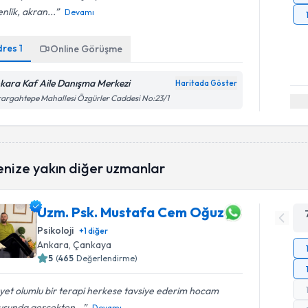
nlik, akran...
Devamı
dres
1
Online Görüşme
kara Kaf Aile Danışma Merkezi
Haritada Göster
argahtepe Mahallesi Özgürler Caddesi No:23/1
enize yakın diğer uzmanlar
Uzm. Psk. Mustafa Cem Oğuz
Psikoloji
+
1
diğer
Ankara
, Çankaya
5
(
465
Değerlendirme)
et olumlu bir terapi herkese tavsiye ederim hocam
usunda gerçekten...
Devamı