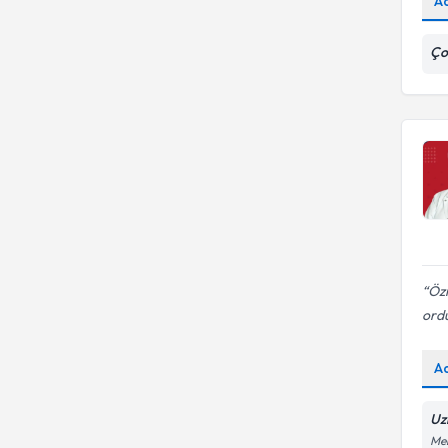
A
Ço
Özn
ord
A
Uz
Me