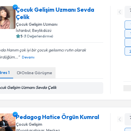
Çocuk Gelişim Uzmanı Sevda
Çelik
Çocuk Gelişim Uzmanı
İstanbul
,
Beylikdüzü
5
(
1
Değerlendirme)
da Hanım çok iyi bir çocuk gelısımcı rutın olarak
ürdüğüm...
Devamı
dres
1
Online Görüşme
cuk Gelişim Uzmanı Sevda Çelik
Pedagog Hatice Örgün Kumral
Çocuk Gelişim
Afyonkarahisar
,
Merkez