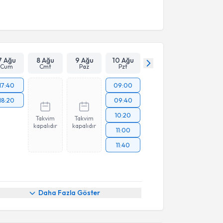
7 Ağu
8 Ağu
9 Ağu
10 Ağu
Cum
Cmt
Paz
Pzt
17:40
09:00
18:20
09:40
10:20
Takvim
Takvim
kapalıdır
kapalıdır
11:00
11:40
Daha Fazla Göster