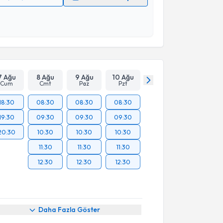
 verilerimin işlenmesine ilişkin
Aydınlatma Metni
'ni
 ve kişisel verilerimin belirtilen kapsamda
esini kabul ediyorum.
Takvim Talebini Gönder
7 Ağu
8 Ağu
9 Ağu
10 Ağu
Cum
Cmt
Paz
Pzt
18:30
08:30
08:30
08:30
19:30
09:30
09:30
09:30
20:30
10:30
10:30
10:30
11:30
11:30
11:30
12:30
12:30
12:30
Daha Fazla Göster