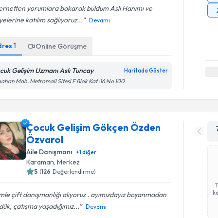
ternetten yorumlara bakarak buldum Aslı Hanımı ve
yelerine katılım sağlıyoruz...
Devamı
dres
1
Online Görüşme
cuk Gelişim Uzmanı Aslı Tuncay
Haritada Göster
ahan Mah. Metromall Sitesi F Blok Kat :16 No 100
Çocuk Gelişim Gökçen Özden
Özvarol
Aile Danışmanı
+
1
diğer
Karaman
,
Merkez
5
(
126
Değerlendirme)
ka
mle çift danışmanlığı alıyoruz . ayımızdayız boşanmadan
ük, çatışma yaşadığımız...
Devamı