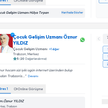
dres
1
Online Görüşme
Kişisel
okudum
cuk Gelişim Uzmanı Hülya Tırpan
Haritada Göster
işlenm
Çocuk Gelişim Uzmanı Öznur
YILDIZ
Çocuk Gelişim Uzmanı
+
1
diğer
Trabzon
,
Merkez
5
(
20
Değerlendirme)
ur hocam sizi iyiki ogün internet üzerinden bulup
udan Trabzon'a...
Devamı
dres
1
Online Görüşme
m.Öznur YILDIZ
rkez, Trabzon