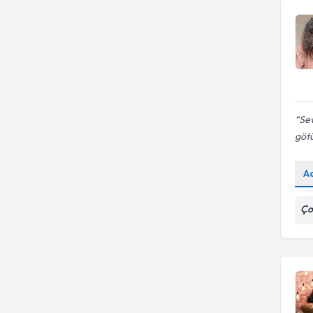
Sev
göt
A
Ço