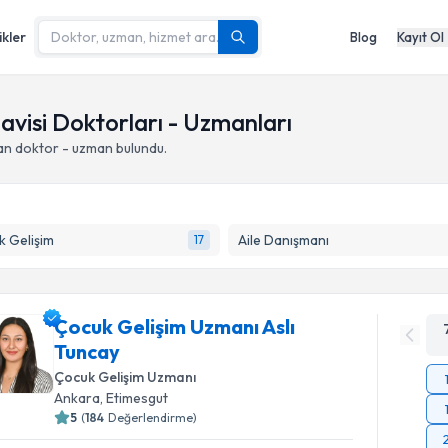
ikler
Blog
Kayıt Ol
avisi Doktorları - Uzmanları
an doktor - uzman bulundu.
 Gelişim
Aile Danışmanı
17
Çocuk Gelişim Uzmanı Aslı
Tuncay
Çocuk Gelişim Uzmanı
Ankara
,
Etimesgut
5
(
184
Değerlendirme)