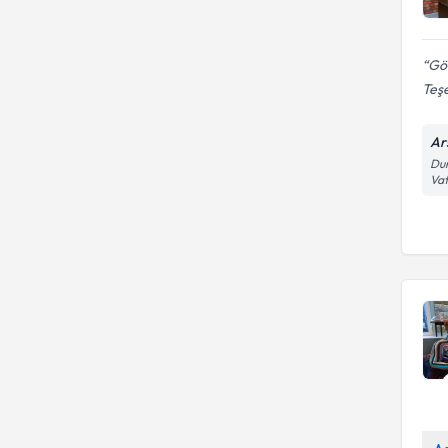
Gö
Teşe
Ars
Dum
Vat