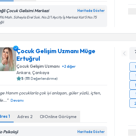
eğli Çocuk Gelisimi Merkezi
Haritada Göster
tü Mah. Süheyla Erel Sok. No:2/1 Aycity İş Merkezi Kat 5 No:75
ğli
Çocuk Gelişim Uzmanı Müge
Ertuğrul
Çocuk Gelişim Uzmanı
+
2
diğer
Ankara
,
Çankaya
5
(
111
Değerlendirme)
e Hanım çocuklarla çok iyi anlaşan, güler yüzlü, içten,
de...
Devamı
dres
1
Adres
2
Online Görüşme
o Psikoloji
Haritada Göster