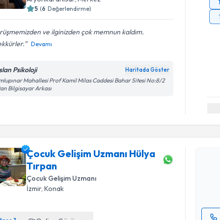
5
(
6
Değerlendirme)
rüşmemizden ve ilginizden çok memnun kaldım.
kkürler.
Devamı
lan Psikoloji
Haritada Göster
lupınar Mahallesi Prof Kamil Milas Caddesi Bahar Sitesi No:8/2
an Bilgisayar Arkası
Randevu T
Çocuk Gel
Çocuk Gelişim Uzmanı Hülya
talebi oluş
Tırpan
takvim hazı
Çocuk Gelişim Uzmanı
E-posta Ad
İzmir
,
Konak