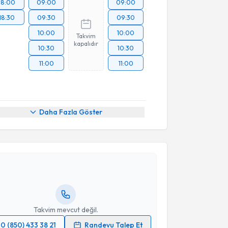
18:00
09:00
09:00
18:30
09:30
09:30
10:00
10:00
Takvim
kapalıdır
10:30
10:30
11:00
11:00
Daha Fazla Göster
akvimi Talebi
işim Uzmanı Hülya Tırpan
için randevu takvimi
turun. Size bu uzmandan randevu almanız için bir
rlandığında e-posta ile bilgilendireceğiz.
resiniz
Takvim mevcut değil.
0 (850) 433 38 21
Randevu Talep Et