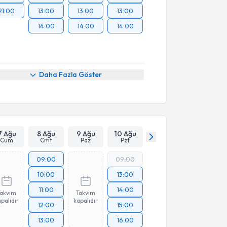
21:00
13:00
13:00
13:00
14:00
14:00
14:00
Daha Fazla Göster
7 Ağu
8 Ağu
9 Ağu
10 Ağu
Cum
Cmt
Paz
Pzt
09:00
09:00
10:00
13:00
11:00
14:00
Takvim
Takvim
palıdır
kapalıdır
12:00
15:00
13:00
16:00