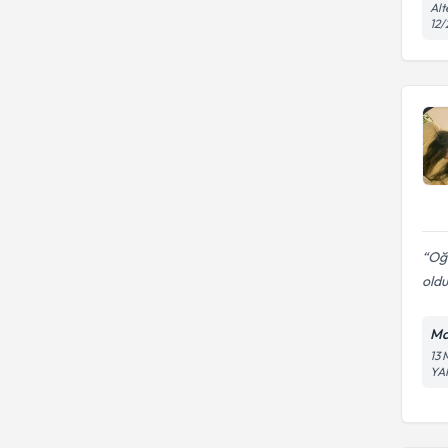
Alt
12/
Oğl
oldu
Ma
13
YA