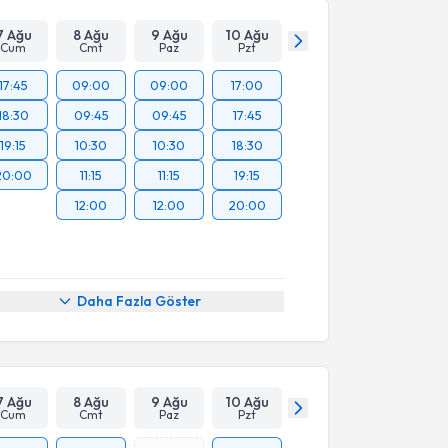
7 Ağu
8 Ağu
9 Ağu
10 Ağu
Cum
Cmt
Paz
Pzt
17:45
09:00
09:00
17:00
18:30
09:45
09:45
17:45
19:15
10:30
10:30
18:30
20:00
11:15
11:15
19:15
12:00
12:00
20:00
Daha Fazla Göster
7 Ağu
8 Ağu
9 Ağu
10 Ağu
Cum
Cmt
Paz
Pzt