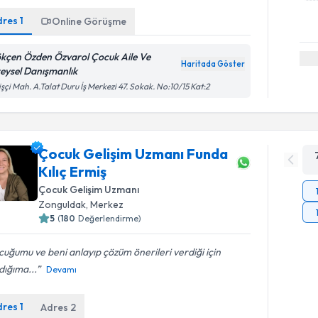
dres
1
Online Görüşme
kçen Özden Özvarol Çocuk Aile Ve
Haritada Göster
reysel Danışmanlık
işçi Mah. A.Talat Duru İş Merkezi 47. Sokak. No:10/15 Kat:2
Çocuk Gelişim Uzmanı Funda
Kılıç Ermiş
Çocuk Gelişim Uzmanı
Zonguldak
,
Merkez
5
(
180
Değerlendirme)
uğumu ve beni anlayıp çözüm önerileri verdiği için
dığıma...
Devamı
dres
1
Adres
2