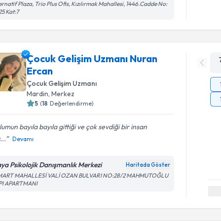
ernatif Plaza, Trio Plus Ofis, Kızılırmak Mahallesi, 1446.Cadde No:
25 Kat:7
Çocuk Gelişim Uzmanı Nuran
Ercan
Çocuk Gelişim Uzmanı
Mardin
,
Merkez
5
(
18
Değerlendirme)
umun bayıla bayıla gittiği ve çok sevdiği bir insan
...
Devamı
ya Psikolojik Danışmanlık Merkezi
Haritada Göster
 MART MAHALLESİ VALİ OZAN BULVARI NO:28/2 MAHMUTOĞLU
PI APARTMANI