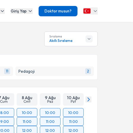
Giriş Yap
Doktor musun?
Sıralama
Akıllı Sıralama
Pedagoji
11
2
7 Ağu
8 Ağu
9 Ağu
10 Ağu
Cum
Cmt
Paz
Pzt
18:00
10:00
10:00
10:00
19:00
11:00
11:00
11:00
20:00
12:00
12:00
12:00