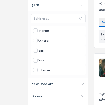
İn
Şehir
Online danışmanlık sunan
atöl
uzmanları göster
A
İstanbul
Ço
Tun
Ankara
İzmir
Bursa
Sakarya
Tekirdağ
Yakınımda Ara
Aydın
Eşi
Branşlar
Konumuma yakın uzmanları
dönd
göster