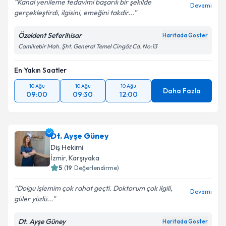
Kanal yenileme tedavimi başarılı bir şekilde
Devamı
gerçekleştirdi, ilgisini, emeğini takdir...
Özeldent Seferihisar
Haritada Göster
Camikebir Mah. Şht. General Temel Cingöz Cd. No:13
En Yakın Saatler
10 Ağu
10 Ağu
10 Ağu
Daha Fazla
09:00
09:30
12:00
Dt. Ayşe Güney
Diş Hekimi
İzmir
, Karşıyaka
5
(
19
Değerlendirme)
Dolgu işlemim çok rahat geçti. Doktorum çok ilgili,
Devamı
güler yüzlü...
Dt. Ayşe Güney
Haritada Göster