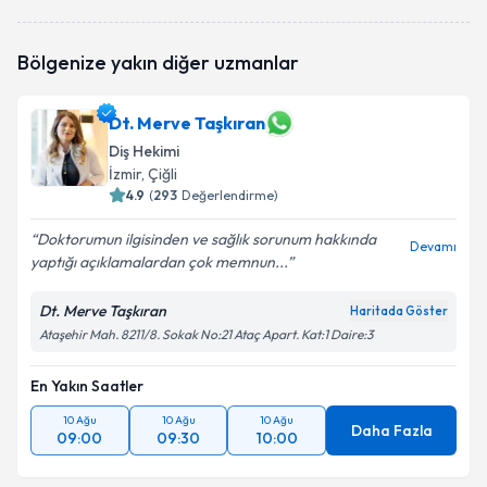
Bölgenize yakın diğer uzmanlar
Dt. Merve Taşkıran
Diş Hekimi
İzmir
, Çiğli
4.9
(
293
Değerlendirme)
Doktorumun ilgisinden ve sağlık sorunum hakkında
Devamı
yaptığı açıklamalardan çok memnun...
Dt. Merve Taşkıran
Haritada Göster
Ataşehir Mah. 8211/8. Sokak No:21 Ataç Apart. Kat:1 Daire:3
En Yakın Saatler
10 Ağu
10 Ağu
10 Ağu
Daha Fazla
09:00
09:30
10:00