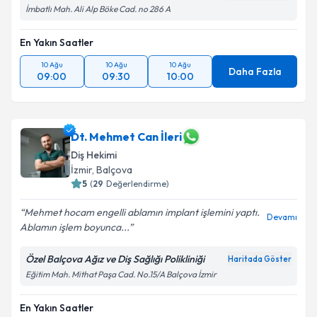
İmbatlı Mah. Ali Alp Böke Cad. no 286 A
En Yakın Saatler
10 Ağu
10 Ağu
10 Ağu
Daha Fazla
09:00
09:30
10:00
Dt. Mehmet Can İleri
Diş Hekimi
İzmir
, Balçova
5
(
29
Değerlendirme)
Mehmet hocam engelli ablamın implant işlemini yaptı.
Devamı
Ablamın işlem boyunca...
Özel Balçova Ağız ve Diş Sağlığı Polikliniği
Haritada Göster
Eğitim Mah. Mithat Paşa Cad. No.15/A Balçova İzmir
En Yakın Saatler