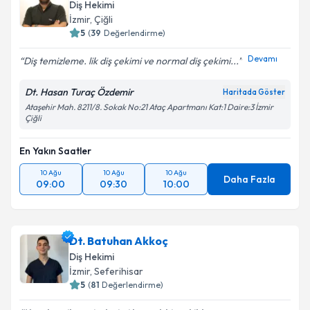
Diş Hekimi
İzmir
, Çiğli
5
(
39
Değerlendirme)
Devamı
Diş temizleme. lik diş çekimi ve normal diş çekimi...
Dt. Hasan Turaç Özdemir
Haritada Göster
Ataşehir Mah. 8211/8. Sokak No:21 Ataç Apartmanı Kat:1 Daire:3 İzmir
Çiğli
En Yakın Saatler
10 Ağu
10 Ağu
10 Ağu
Daha Fazla
09:00
09:30
10:00
Dt. Batuhan Akkoç
Diş Hekimi
İzmir
, Seferihisar
5
(
81
Değerlendirme)