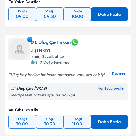
En Yakın Saatler
10 Ağu
10 Ağu
10 Ağu
Daha Fazla
09:00
09:30
10:00
Dt. Uluç Çetinkan
Diş Hekimi
İzmir
, Güzelbahçe
5
(
7
Değerlendirme)
Devamı
Uluç bey harika bir insan olmasının yanı sıra çok iyi...
Dt.Uluç ÇETİNKAN
Haritada Göster
Maltepe Mah. Mithat Paşa Cad. No.191/A
En Yakın Saatler
10 Ağu
10 Ağu
10 Ağu
Daha Fazla
10:00
10:30
11:00