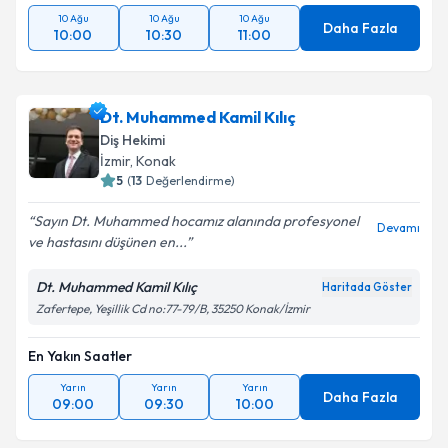
10 Ağu
10 Ağu
10 Ağu
Daha Fazla
10:00
10:30
11:00
Dt. Muhammed Kamil Kılıç
Diş Hekimi
İzmir
, Konak
5
(
13
Değerlendirme)
Sayın Dt. Muhammed hocamız alanında profesyonel
Devamı
ve hastasını düşünen en...
Dt. Muhammed Kamil Kılıç
Haritada Göster
Zafertepe, Yeşillik Cd no:77-79/B, 35250 Konak/İzmir
En Yakın Saatler
Yarın
Yarın
Yarın
Daha Fazla
09:00
09:30
10:00