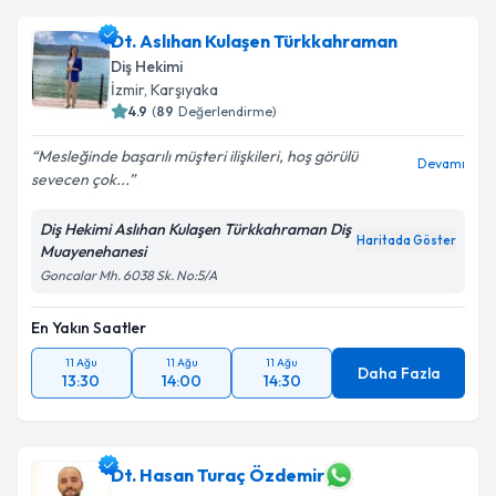
Dt. Aslıhan Kulaşen Türkkahraman
Diş Hekimi
İzmir
, Karşıyaka
4.9
(
89
Değerlendirme)
Mesleğinde başarılı müşteri ilişkileri, hoş görülü
Devamı
sevecen çok...
Diş Hekimi Aslıhan Kulaşen Türkkahraman Diş
Haritada Göster
Muayenehanesi
Goncalar Mh. 6038 Sk. No:5/A
En Yakın Saatler
11 Ağu
11 Ağu
11 Ağu
Daha Fazla
13:30
14:00
14:30
Dt. Hasan Turaç Özdemir