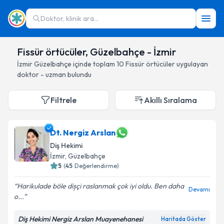
Doktor, klinik ara...
Fissür örtücüler, Güzelbahçe - İzmir
İzmir
Güzelbahçe
içinde toplam
10
Fissür örtücüler
uygulayan
doktor - uzman bulundu
Filtrele
Akıllı Sıralama
Dt. Nergiz Arslan
Diş Hekimi
İzmir
, Güzelbahçe
5
(
45
Değerlendirme)
Harikulade böle dișçi raslanmak çok iyi oldu. Ben daha
Devamı
o...
Diş Hekimi Nergiz Arslan Muayenehanesi
Haritada Göster