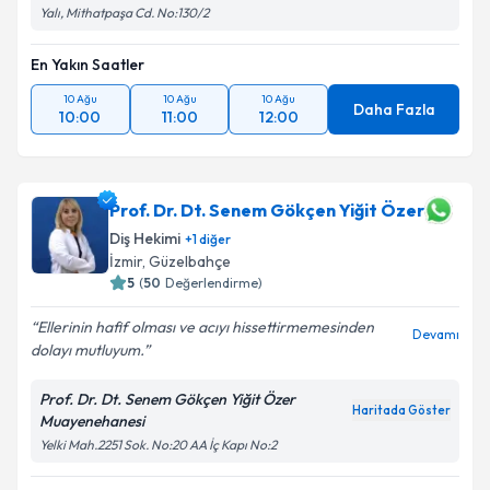
Yalı, Mithatpaşa Cd. No:130/2
En Yakın Saatler
10 Ağu
10 Ağu
10 Ağu
Daha Fazla
10:00
11:00
12:00
Prof. Dr. Dt. Senem Gökçen Yiğit Özer
Diş Hekimi
+
1
diğer
İzmir
, Güzelbahçe
5
(
50
Değerlendirme)
Ellerinin hafif olması ve acıyı hissettirmemesinden
Devamı
dolayı mutluyum.
Prof. Dr. Dt. Senem Gökçen Yiğit Özer
Haritada Göster
Muayenehanesi
Yelki Mah.2251 Sok. No:20 AA İç Kapı No:2