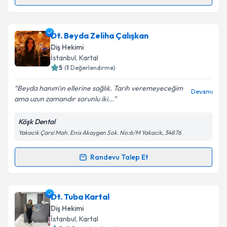
Randevu Takvimi Talebi
Dt. Esma Vesile Bayram
için randevu takvimi talebi
Dt. Beyda Zeliha Çalışkan
oluşturun. Size bu uzmandan randevu almanız için bir
Diş Hekimi
takvim hazırlandığında e-posta ile bilgilendireceğiz.
İstanbul
, Kartal
5
(
1
Değerlendirme)
E-posta Adresiniz
Beyda hanım'ın ellerine sağlık. Tarih veremeyeceğim
Devamı
ama uzun zamandır sorunlu iki...
Köşk Dental
Kişisel verilerimin işlenmesine ilişkin
Aydınlatma
Yakacik Çarsi Mah. Enis Akaygen Sok. No:6/M Yakacik, 34876
Metni
'ni okudum ve kişisel verilerimin belirtilen
kapsamda işlenmesini kabul ediyorum.
Randevu Talep Et
Randevu Takvimi Talebi
Takvim Talebini Gönder
Dt. Beyda Zeliha Çalışkan
için randevu takvimi
Dt. Tuba Kartal
talebi oluşturun. Size bu uzmandan randevu almanız
Diş Hekimi
için bir takvim hazırlandığında e-posta ile
İstanbul
, Kartal
bilgilendireceğiz.