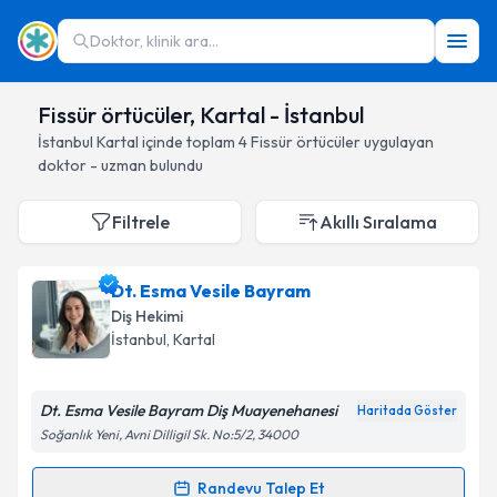
Doktor, klinik ara...
Fissür örtücüler, Kartal - İstanbul
İstanbul
Kartal
içinde toplam
4
Fissür örtücüler
uygulayan
doktor - uzman bulundu
Filtrele
Akıllı Sıralama
Dt. Esma Vesile Bayram
Diş Hekimi
İstanbul
, Kartal
Dt. Esma Vesile Bayram Diş Muayenehanesi
Haritada Göster
Soğanlık Yeni, Avni Dilligil Sk. No:5/2, 34000
Randevu Talep Et