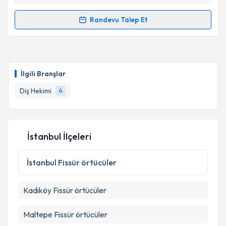
Metni
'ni okudum ve kişisel verilerimin belirtilen
kapsamda işlenmesini kabul ediyorum.
Randevu Talep Et
Randevu Takvimi Talebi
Takvim Talebini Gönder
Dt. Baver Ozan Çakar
için randevu takvimi talebi
oluşturun. Size bu uzmandan randevu almanız için bir
İlgili Branşlar
takvim hazırlandığında e-posta ile bilgilendireceğiz.
Diş Hekimi
4
E-posta Adresiniz
İstanbul İlçeleri
Kişisel verilerimin işlenmesine ilişkin
Aydınlatma
Metni
'ni okudum ve kişisel verilerimin belirtilen
İstanbul
Fissür örtücüler
kapsamda işlenmesini kabul ediyorum.
Kadıköy
Fissür örtücüler
Takvim Talebini Gönder
Maltepe
Fissür örtücüler