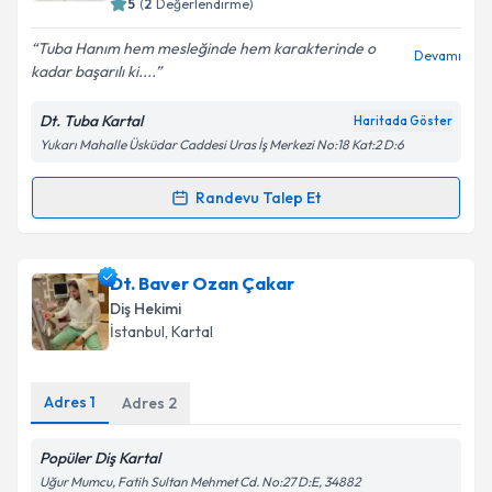
5
(
2
Değerlendirme)
E-posta Adresiniz
Tuba Hanım hem mesleğinde hem karakterinde o
Devamı
kadar başarılı ki....
Dt. Tuba Kartal
Haritada Göster
Yukarı Mahalle Üsküdar Caddesi Uras İş Merkezi No:18 Kat:2 D:6
Kişisel verilerimin işlenmesine ilişkin
Aydınlatma
Metni
'ni okudum ve kişisel verilerimin belirtilen
kapsamda işlenmesini kabul ediyorum.
Randevu Talep Et
Randevu Takvimi Talebi
Takvim Talebini Gönder
Dt. Tuba Kartal
için randevu takvimi talebi oluşturun.
Dt. Baver Ozan Çakar
Size bu uzmandan randevu almanız için bir takvim
Diş Hekimi
hazırlandığında e-posta ile bilgilendireceğiz.
İstanbul
, Kartal
E-posta Adresiniz
Adres
1
Adres
2
Popüler Diş Kartal
Kişisel verilerimin işlenmesine ilişkin
Aydınlatma
Uğur Mumcu, Fatih Sultan Mehmet Cd. No:27 D:E, 34882