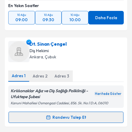
En Yakın Saatler
10 Ağu
10 Ağu
10 Ağu
Daha Fazla
09:00
09:30
10:00
Dt. Sinan Çengel
Diş Hekimi
Ankara
, Çubuk
Adres
1
Adres
2
Adres
3
Kırkkonaklar Ağız ve Diş Sağlığı Polikliniği -
Haritada Göster
Ufuktepe Şubesi
Kanuni Mahallesi Osmangazi Caddesi, 856. Sk. No:1 D:A, 06010
Randevu Talep Et
Randevu Takvimi Talebi