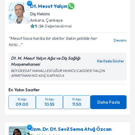
Dt. Mesut Yalçın
Diş Hekimi
Ankara
, Çankaya
5
(
24
Değerlendirme)
Mesut hoca harika bir doktor Sakin şekilde her
Devamı
türlü...
Dt. M. Mesut Yalçın Ağız ve Diş Sağlığı
Haritada Göster
Muayenehanesi
BÜYÜKESAT MAHALLESİ UĞUR MUMCU CADDESİ YALÇIN
APARTMANI NO:45 İÇ KAPI NO:4
En Yakın Saatler
10 Ağu
10 Ağu
10 Ağu
Daha Fazla
09:00
10:55
11:50
Uzm. Dr. Dt. Sevil Sema Atuğ Özcan