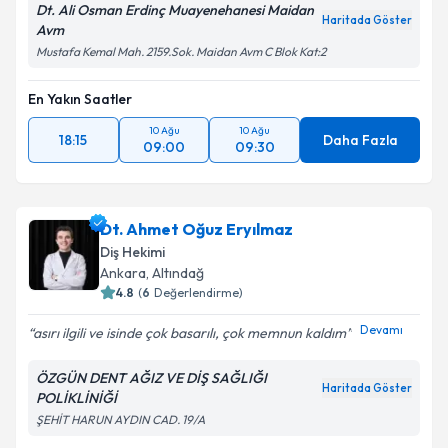
Dt. Ali Osman Erdinç Muayenehanesi Maidan
Haritada Göster
Avm
Mustafa Kemal Mah. 2159.Sok. Maidan Avm C Blok Kat:2
En Yakın Saatler
10 Ağu
10 Ağu
18:15
Daha Fazla
09:00
09:30
Dt. Ahmet Oğuz Eryılmaz
Diş Hekimi
Ankara
, Altındağ
4.8
(
6
Değerlendirme)
Devamı
asırı ilgili ve isinde çok basarılı, çok memnun kaldım
ÖZGÜN DENT AĞIZ VE DİŞ SAĞLIĞI
Haritada Göster
POLİKLİNİĞİ
ŞEHİT HARUN AYDIN CAD. 19/A