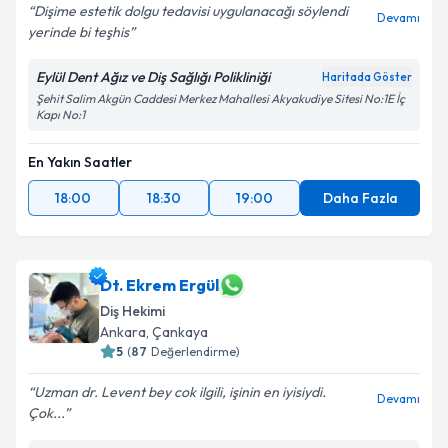
Dişime estetik dolgu tedavisi uygulanacağı söylendi
Devamı
yerinde bi teşhis
Eylül Dent Ağız ve Diş Sağlığı Polikliniği
Haritada Göster
Şehit Salim Akgün Caddesi Merkez Mahallesi Akyakudiye Sitesi No:1E İç
Kapı No:1
En Yakın Saatler
18:00
18:30
19:00
Daha Fazla
Dt. Ekrem Ergül
Diş Hekimi
Ankara
, Çankaya
5
(
87
Değerlendirme)
Uzman dr. Levent bey cok ilgili, işinin en iyisiydi.
Devamı
Çok...