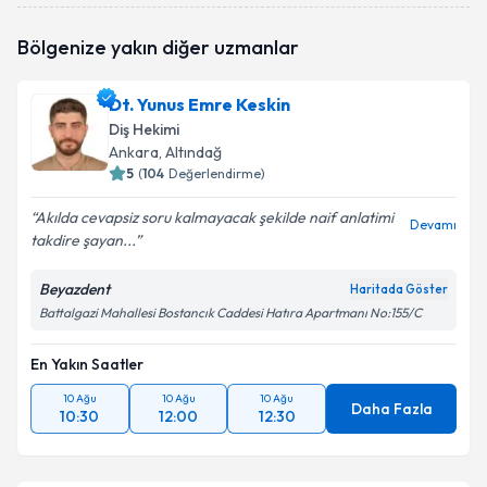
Dt. Sinan Çengel
için randevu takvimi talebi
Bölgenize yakın diğer uzmanlar
oluşturun. Size bu uzmandan randevu almanız için bir
takvim hazırlandığında e-posta ile bilgilendireceğiz.
Dt. Yunus Emre Keskin
E-posta Adresiniz
Diş Hekimi
Ankara
, Altındağ
5
(
104
Değerlendirme)
Akılda cevapsiz soru kalmayacak şekilde naif anlatimi
Kişisel verilerimin işlenmesine ilişkin
Aydınlatma
Devamı
takdire şayan...
Metni
'ni okudum ve kişisel verilerimin belirtilen
kapsamda işlenmesini kabul ediyorum.
Beyazdent
Haritada Göster
Battalgazi Mahallesi Bostancık Caddesi Hatıra Apartmanı No:155/C
Takvim Talebini Gönder
En Yakın Saatler
10 Ağu
10 Ağu
10 Ağu
Daha Fazla
10:30
12:00
12:30