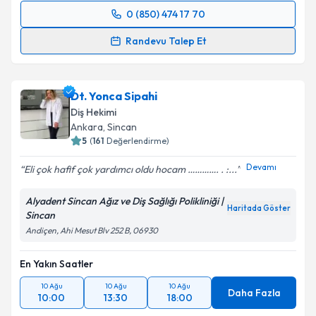
0 (850) 474 17 70
Randevu Takvimi Talebi
Randevu Talep Et
Dt. Ahmet Oğuz Eryılmaz
için randevu takvimi talebi
oluşturun. Size bu uzmandan randevu almanız için bir
Dt. Yonca Sipahi
takvim hazırlandığında e-posta ile bilgilendireceğiz.
Diş Hekimi
E-posta Adresiniz
Ankara
, Sincan
5
(
161
Değerlendirme)
Devamı
Eli çok hafif çok yardımcı oldu hocam …………. . :...
Kişisel verilerimin işlenmesine ilişkin
Aydınlatma
Alyadent Sincan Ağız ve Diş Sağlığı Polikliniği |
Metni
'ni okudum ve kişisel verilerimin belirtilen
Haritada Göster
Sincan
kapsamda işlenmesini kabul ediyorum.
Andiçen, Ahi Mesut Blv 252 B, 06930
En Yakın Saatler
Takvim Talebini Gönder
10 Ağu
10 Ağu
10 Ağu
Daha Fazla
10:00
13:30
18:00