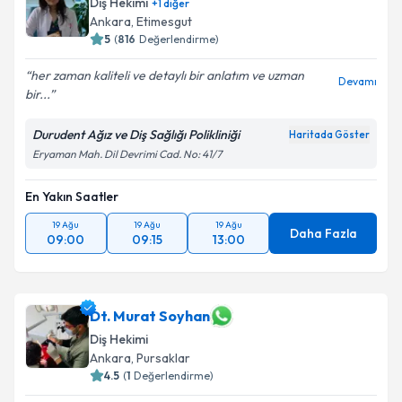
Diş Hekimi
+
1
diğer
Ankara
, Etimesgut
5
(
816
Değerlendirme)
her zaman kaliteli ve detaylı bir anlatım ve uzman
Devamı
bir...
Durudent Ağız ve Diş Sağlığı Polikliniği
Haritada Göster
Eryaman Mah. Dil Devrimi Cad. No: 41/7
En Yakın Saatler
19 Ağu
19 Ağu
19 Ağu
Daha Fazla
09:00
09:15
13:00
Dt. Murat Soyhan
Diş Hekimi
Ankara
, Pursaklar
4.5
(
1
Değerlendirme)