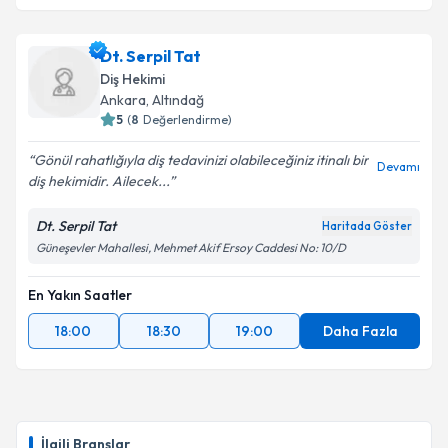
Dt. Serpil Tat
Diş Hekimi
Ankara
, Altındağ
5
(
8
Değerlendirme)
Gönül rahatlığıyla diş tedavinizi olabileceğiniz itinalı bir
Devamı
diş hekimidir. Ailecek...
Dt. Serpil Tat
Haritada Göster
Güneşevler Mahallesi, Mehmet Akif Ersoy Caddesi No: 10/D
En Yakın Saatler
18:00
18:30
19:00
Daha Fazla
İlgili Branşlar