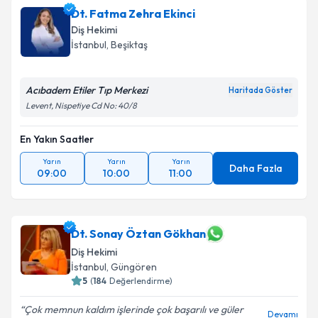
Dt. Fatma Zehra Ekinci
Diş Hekimi
İstanbul
, Beşiktaş
Acıbadem Etiler Tıp Merkezi
Haritada Göster
Levent, Nispetiye Cd No: 40/8
En Yakın Saatler
Yarın
Yarın
Yarın
Daha Fazla
09:00
10:00
11:00
Dt. Sonay Öztan Gökhan
Diş Hekimi
İstanbul
, Güngören
5
(
184
Değerlendirme)
Çok memnun kaldım işlerinde çok başarılı ve güler
Devamı