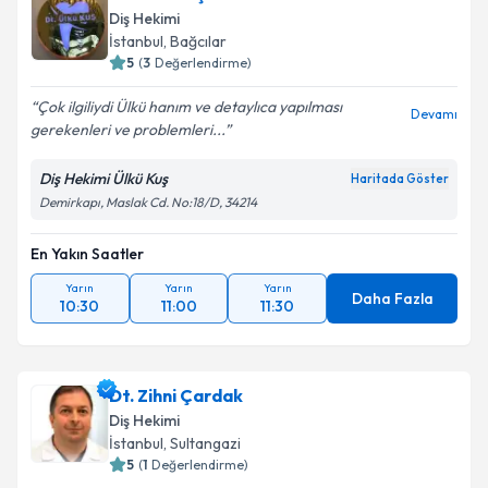
Diş Hekimi
İstanbul
, Bağcılar
5
(
3
Değerlendirme)
Çok ilgiliydi Ülkü hanım ve detaylıca yapılması
Devamı
gerekenleri ve problemleri...
Diş Hekimi Ülkü Kuş
Haritada Göster
Demirkapı, Maslak Cd. No:18/D, 34214
En Yakın Saatler
Yarın
Yarın
Yarın
Daha Fazla
10:30
11:00
11:30
Dt. Zihni Çardak
Diş Hekimi
İstanbul
, Sultangazi
5
(
1
Değerlendirme)