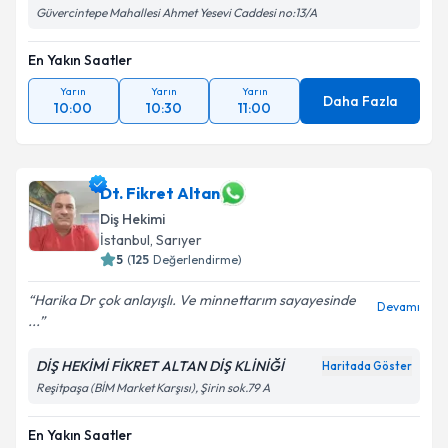
Güvercintepe Mahallesi Ahmet Yesevi Caddesi no:13/A
En Yakın Saatler
Yarın
Yarın
Yarın
Daha Fazla
10:00
10:30
11:00
Dt. Fikret Altan
Diş Hekimi
İstanbul
, Sarıyer
5
(
125
Değerlendirme)
Harika Dr çok anlayışlı. Ve minnettarım sayayesinde
Devamı
...
DİŞ HEKİMİ FİKRET ALTAN DİŞ KLİNİĞİ
Haritada Göster
Reşitpaşa (BİM Market Karşısı), Şirin sok.79 A
En Yakın Saatler