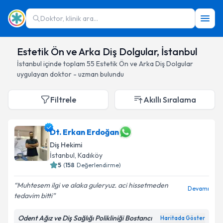
Doktor, klinik ara...
Estetik Ön ve Arka Diş Dolgular, İstanbul
İstanbul
içinde toplam
55
Estetik Ön ve Arka Diş Dolgular
uygulayan doktor - uzman bulundu
Filtrele
Akıllı Sıralama
Dt. Erkan Erdoğan
Diş Hekimi
İstanbul
, Kadıköy
5
(
158
Değerlendirme)
Muhtesem ilgi ve alaka guleryuz. aci hissetmeden
Devamı
tedavim bitti
Odent Ağız ve Diş Sağlığı Polikliniği Bostancı
Haritada Göster