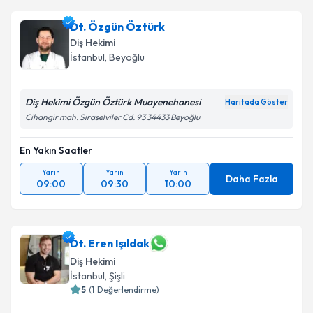
Dt. Özgün Öztürk
Diş Hekimi
İstanbul
, Beyoğlu
Diş Hekimi Özgün Öztürk Muayenehanesi
Haritada Göster
Cihangir mah. Sıraselviler Cd. 93 34433 Beyoğlu
En Yakın Saatler
Yarın
Yarın
Yarın
Daha Fazla
09:00
09:30
10:00
Dt. Eren Işıldak
Diş Hekimi
İstanbul
, Şişli
5
(
1
Değerlendirme)