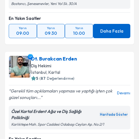
Bostancı, Şenesenevler, Yeni Yol Sk. 30/A
En Yakın Saatler
Yarın
Yarın
Yarın
Daha Fazla
09:00
09:30
10:00
Dt. Burakcan Erden
Diş Hekimi
İstanbul
, Kartal
5
(
87
Değerlendirme)
Gerekli tüm açıklamaları yapması ve yaptığı işten çok
Devamı
güzel sonuçları...
Özel Kartal Erdent Ağız ve Diş Sağlığı
Haritada Göster
Polikliniği
Karlıktepe Mah. Spor Caddesi Odabaşı Ceylan Ap. No:2/1