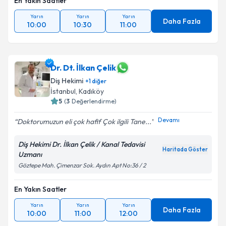
En Yakın Saatler
Yarın
Yarın
Yarın
Daha Fazla
10:00
10:30
11:00
Dr. Dt. İlkan Çelik
Diş Hekimi
+
1
diğer
İstanbul
, Kadıköy
5
(
3
Değerlendirme)
Devamı
Doktorumuzun eli çok hafif Çok ilgili Tane...
Diş Hekimi Dr. İlkan Çelik / Kanal Tedavisi
Haritada Göster
Uzmanı
Göztepe Mah. Çimenzar Sok. Aydın Apt No:36 / 2
En Yakın Saatler
Yarın
Yarın
Yarın
Daha Fazla
10:00
11:00
12:00