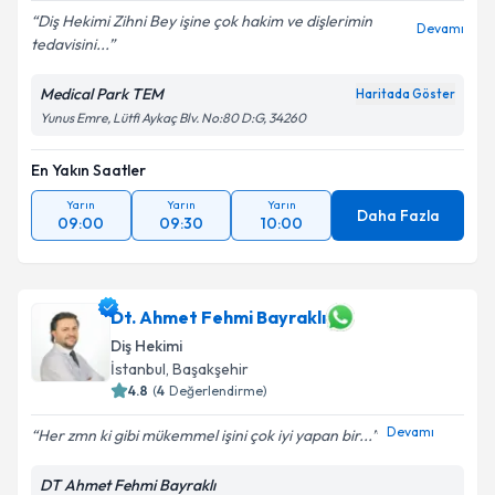
Diş Hekimi Zihni Bey işine çok hakim ve dişlerimin
Devamı
tedavisini...
Medical Park TEM
Haritada Göster
Yunus Emre, Lütfi Aykaç Blv. No:80 D:G, 34260
En Yakın Saatler
Yarın
Yarın
Yarın
Daha Fazla
09:00
09:30
10:00
Dt. Ahmet Fehmi Bayraklı
Diş Hekimi
İstanbul
, Başakşehir
4.8
(
4
Değerlendirme)
Devamı
Her zmn ki gibi mükemmel işini çok iyi yapan bir...
DT Ahmet Fehmi Bayraklı