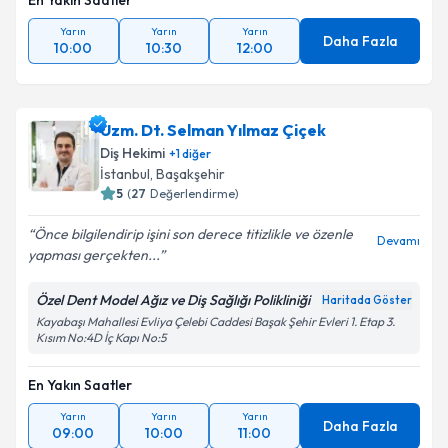
En Yakın Saatler
Yarın
Yarın
Yarın
Daha Fazla
10:00
10:30
12:00
Uzm. Dt. Selman Yılmaz Çiçek
Diş Hekimi
+
1
diğer
İstanbul
, Başakşehir
5
(
27
Değerlendirme)
Önce bilgilendirip işini son derece titizlikle ve özenle
Devamı
yapması gerçekten...
Özel Dent Model Ağız ve Diş Sağlığı Polikliniği
Haritada Göster
Kayabaşı Mahallesi Evliya Çelebi Caddesi Başak Şehir Evleri 1. Etap 3.
Kısım No:4D İç Kapı No:5
En Yakın Saatler
Yarın
Yarın
Yarın
Daha Fazla
09:00
10:00
11:00