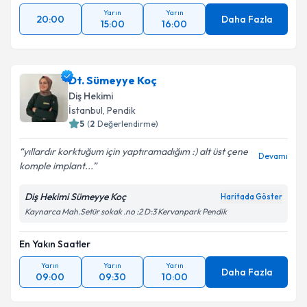
Yarın
Yarın
20:00
Daha Fazla
15:00
16:00
Dt. Sümeyye Koç
Diş Hekimi
İstanbul
, Pendik
5
(
2
Değerlendirme)
yıllardır korktuğum için yaptıramadığım :) alt üst çene
Devamı
komple implant...
Diş Hekimi Sümeyye Koç
Haritada Göster
Kaynarca Mah.Setür sokak .no :2 D:3 Kervanpark Pendik
En Yakın Saatler
Yarın
Yarın
Yarın
Daha Fazla
09:00
09:30
10:00