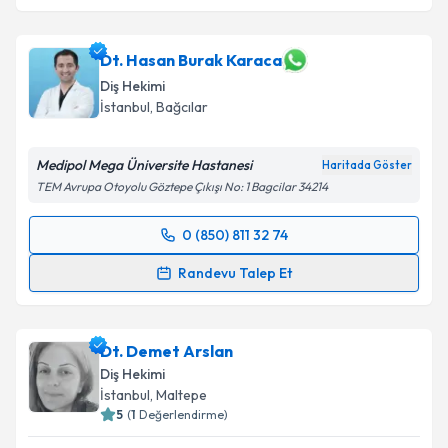
Dt. Hasan Burak Karaca
Diş Hekimi
İstanbul
, Bağcılar
Medipol Mega Üniversite Hastanesi
Haritada Göster
TEM Avrupa Otoyolu Göztepe Çıkışı No: 1 Bagcilar 34214
0 (850) 811 32 74
Randevu Takvimi Talebi
Randevu Talep Et
Dt. Hasan Burak Karaca
için randevu takvimi talebi
oluşturun. Size bu uzmandan randevu almanız için bir
Dt. Demet Arslan
takvim hazırlandığında e-posta ile bilgilendireceğiz.
Diş Hekimi
E-posta Adresiniz
İstanbul
, Maltepe
5
(
1
Değerlendirme)