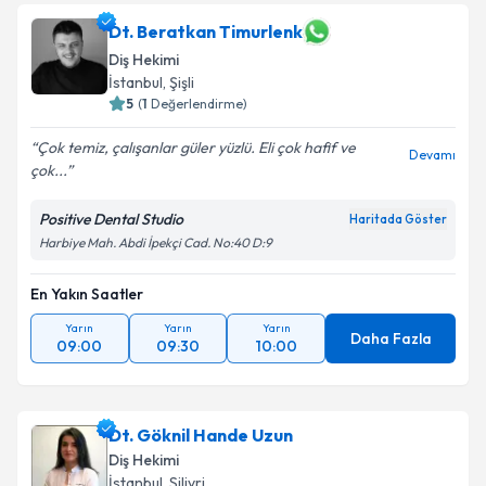
Dt. Beratkan Timurlenk
Diş Hekimi
İstanbul
, Şişli
5
(
1
Değerlendirme)
Çok temiz, çalışanlar güler yüzlü. Eli çok hafif ve
Devamı
çok...
Positive Dental Studio
Haritada Göster
Harbiye Mah. Abdi İpekçi Cad. No:40 D:9
En Yakın Saatler
Yarın
Yarın
Yarın
Daha Fazla
09:00
09:30
10:00
Dt. Göknil Hande Uzun
Diş Hekimi
İstanbul
, Silivri