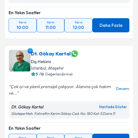
En Yakın Saatler
Yarın
Yarın
Yarın
Daha Fazla
10:00
11:00
12:00
Dt. Gökay Kartal
Diş Hekimi
İstanbul
, Ataşehir
5
(
16
Değerlendirme)
Çok iyi ve planlı prensipli çalışıyor. Alanına çok hakim
Devamı
ve...
Dt. Gökay Kartal
Haritada Göster
Göztepe Mah. Fahrettin Kerim Gökay Cad. No: 180 Kat: 5 Daire 11
En Yakın Saatler
Yarın
Yarın
Yarın