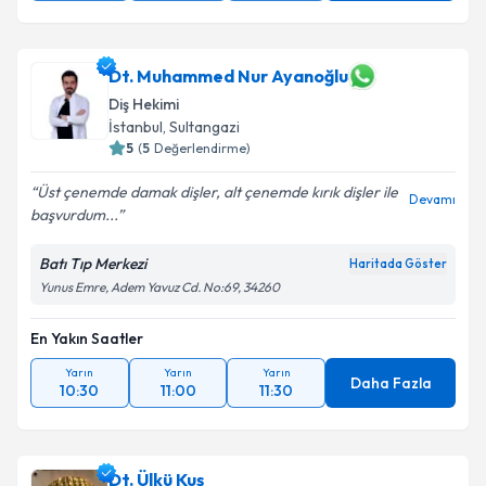
Dt. Muhammed Nur Ayanoğlu
Diş Hekimi
İstanbul
, Sultangazi
5
(
5
Değerlendirme)
Üst çenemde damak dişler, alt çenemde kırık dişler ile
Devamı
başvurdum...
Batı Tıp Merkezi
Haritada Göster
Yunus Emre, Adem Yavuz Cd. No:69, 34260
En Yakın Saatler
Yarın
Yarın
Yarın
Daha Fazla
10:30
11:00
11:30
Dt. Ülkü Kuş