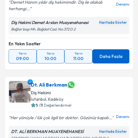
Demet Hanım yıldır diş hekimimdir. Diş ile alakalı
Devamı
herhangi...
Kişisel verilerimin işlenmesine ilişkin
Aydınlatma
Metni
'ni okudum ve kişisel verilerimin belirtilen
Diş Hekimi Demet Arslan Muayenehanesi
Haritada Göster
kapsamda işlenmesini kabul ediyorum.
Bağlar başı Mh. Bağdat Cad. No:372 D.2
En Yakın Saatler
Takvim Talebini Gönder
Yarın
Yarın
Yarın
Daha Fazla
09:00
10:00
11:00
Dt. Ali Berkman
Diş Hekimi
İstanbul
, Kadıköy
5
(
11
Değerlendirme)
Devamı
Her yönüyle / lük çok ilgili bir doktor. Gözünüz kapalı...
DT. ALİ BERKMAN MUAYENEHANESİ
Haritada Göster