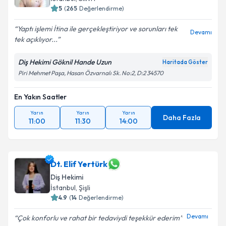
5
(
265
Değerlendirme)
Yaptı işlemi İtina ile gerçekleştiriyor ve sorunları tek
Devamı
tek açıklıyor...
Diş Hekimi Göknil Hande Uzun
Haritada Göster
Piri Mehmet Paşa, Hasan Özvarnalı Sk. No:2, D:2 34570
En Yakın Saatler
Yarın
Yarın
Yarın
Daha Fazla
11:00
11:30
14:00
Dt. Elif Yertürk
Diş Hekimi
İstanbul
, Şişli
4.9
(
14
Değerlendirme)
Devamı
Çok konforlu ve rahat bir tedaviydi teşekkür ederim