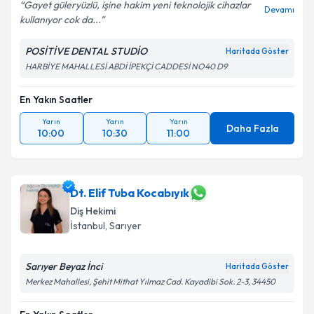
Gayet güleryüzlü, işine hakim yeni teknolojik cihazlar
Devamı
kullanıyor cok da...
POSİTİVE DENTAL STUDİO
Haritada Göster
HARBİYE MAHALLESİ ABDİ İPEKÇİ CADDESİ NO40 D9
En Yakın Saatler
Yarın
Yarın
Yarın
Daha Fazla
10:00
10:30
11:00
Dt. Elif Tuba Kocabıyık
Diş Hekimi
İstanbul
, Sarıyer
Sarıyer Beyaz İnci
Haritada Göster
Merkez Mahallesi, Şehit Mithat Yılmaz Cad. Kayadibi Sok. 2-3, 34450