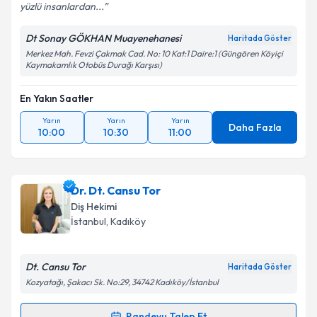
yüzlü insanlardan...
Dt Sonay GÖKHAN Muayenehanesi
Haritada Göster
Merkez Mah. Fevzi Çakmak Cad. No: 10 Kat:1 Daire:1 (Güngören Köyiçi
Kaymakamlık Otobüs Durağı Karşısı)
En Yakın Saatler
Yarın
Yarın
Yarın
Daha Fazla
10:00
10:30
11:00
Dr. Dt. Cansu Tor
Diş Hekimi
İstanbul
, Kadıköy
Dt. Cansu Tor
Haritada Göster
Kozyatağı, Şakacı Sk. No:29, 34742 Kadıköy/İstanbul
Randevu Talep Et