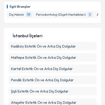
E-posta Adresiniz
İlgili Branşlar
Diş Hekimi
Periodontoloji (Dişeti Hastalıkları)
Ağız,
55
2
Kişisel verilerimin işlenmesine ilişkin
Aydınlatma
Metni
'ni okudum ve kişisel verilerimin belirtilen
İstanbul İlçeleri
kapsamda işlenmesini kabul ediyorum.
Kadıköy
Estetik Ön ve Arka Diş Dolgular
Takvim Talebini Gönder
Maltepe
Estetik Ön ve Arka Diş Dolgular
Kartal
Estetik Ön ve Arka Diş Dolgular
Pendik
Estetik Ön ve Arka Diş Dolgular
Şişli
Estetik Ön ve Arka Diş Dolgular
Ataşehir
Estetik Ön ve Arka Diş Dolgular