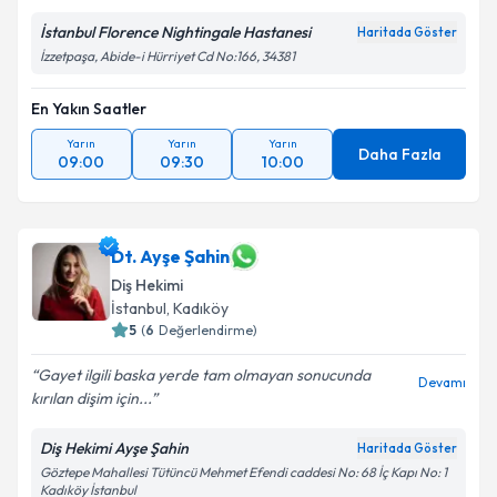
İstanbul Florence Nightingale Hastanesi
Haritada Göster
İzzetpaşa, Abide-i Hürriyet Cd No:166, 34381
En Yakın Saatler
Yarın
Yarın
Yarın
Daha Fazla
09:00
09:30
10:00
Dt. Ayşe Şahin
Diş Hekimi
İstanbul
, Kadıköy
5
(
6
Değerlendirme)
Gayet ilgili baska yerde tam olmayan sonucunda
Devamı
kırılan dişim için...
Diş Hekimi Ayşe Şahin
Haritada Göster
Göztepe Mahallesi Tütüncü Mehmet Efendi caddesi No: 68 İç Kapı No: 1
Kadıköy İstanbul