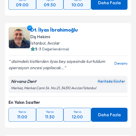
Daha Fazla
09:00
09:30
10:00
Dt. İlyas İbrahimoğlu
Diş Hekimi
İstanbul
, Avcılar
5
(
1
Değerlendirme)
disimdeki kistlerden ilyas bey sayesinde kurtuldum
Devamı
operasyon oncesi yapilacak...
Nirvana Dent
Haritada Göster
Merkez, Merkez Cami Sk. No:21, 34310 Avcılar/İstanbul
En Yakın Saatler
Yarın
Yarın
Yarın
Daha Fazla
11:00
11:30
12:00