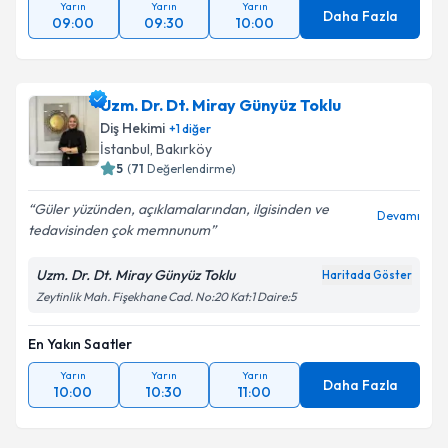
Yarın
Yarın
Yarın
Daha Fazla
09:00
09:30
10:00
Uzm. Dr. Dt. Miray Günyüz Toklu
Diş Hekimi
+
1
diğer
İstanbul
, Bakırköy
5
(
71
Değerlendirme)
Güler yüzünden, açıklamalarından, ilgisinden ve
Devamı
tedavisinden çok memnunum
Uzm. Dr. Dt. Miray Günyüz Toklu
Haritada Göster
Zeytinlik Mah. Fişekhane Cad. No:20 Kat:1 Daire:5
En Yakın Saatler
Yarın
Yarın
Yarın
Daha Fazla
10:00
10:30
11:00