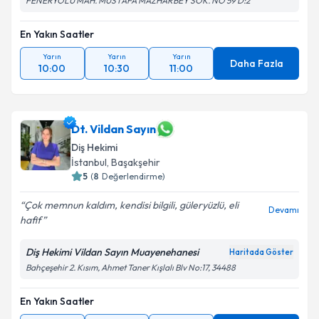
FENERYOLU MAH. MUSTAFA MAZHARBEY SOK. NO 59 D:2
En Yakın Saatler
Yarın
Yarın
Yarın
Daha Fazla
10:00
10:30
11:00
Dt. Vildan Sayın
Diş Hekimi
İstanbul
, Başakşehir
5
(
8
Değerlendirme)
Çok memnun kaldım, kendisi bilgili, güleryüzlü, eli
Devamı
hafif
Diş Hekimi Vildan Sayın Muayenehanesi
Haritada Göster
Bahçeşehir 2. Kısım, Ahmet Taner Kışlalı Blv No:17, 34488
En Yakın Saatler