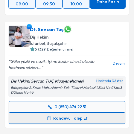
Daha Fazla
09:00
09:30
10:00
Dt. Sevcan Tuç
Diş Hekimi
İstanbul
, Başakşehir
5
(
329
Değerlendirme)
Güleryüzlü ve nazik. İşi ne kadar stresli olsada
Devamı
hastasını sözleri...
Dis Hekimi Sevcan TUÇ Muayenehanesi
Haritada Göster
Bahçeşehir 2. Kısım Mah. Aldemir Sok. Ticaret Merkezi 1.Blok No:2 Kat:3
Dükkan No:46
0 (850) 474 22 51
Randevu Takvimi Talebi
Randevu Talep Et
Dt. Sevcan Tuç
için randevu takvimi talebi oluşturun.