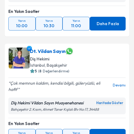
En Yakın Saatler
Yarın
Yarın
Yarın
Daha Fazla
10:00
10:30
11:00
Dt. Vildan Sayın
Diş Hekimi
İstanbul
, Başakşehir
5
(
8
Değerlendirme)
Çok memnun kaldım, kendisi bilgili, güleryüzlü, eli
Devamı
hafif
Diş Hekimi Vildan Sayın Muayenehanesi
Haritada Göster
Bahçeşehir 2. Kısım, Ahmet Taner Kışlalı Blv No:17, 34488
En Yakın Saatler
Yarın
Yarın
Yarın