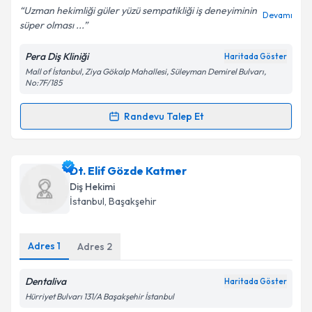
Uzman hekimliği güler yüzü sempatikliği iş deneyiminin
Devamı
süper olması ...
Pera Diş Kliniği
Haritada Göster
Kişisel verilerimin işlenmesine ilişkin
Aydınlatma
Mall of İstanbul, Ziya Gökalp Mahallesi, Süleyman Demirel Bulvarı,
Metni
'ni okudum ve kişisel verilerimin belirtilen
No:7F/185
kapsamda işlenmesini kabul ediyorum.
Randevu Talep Et
Randevu Takvimi Talebi
Takvim Talebini Gönder
Dr. Dt. Tuğçe Yalnızoğlu
için randevu takvimi talebi
Dt. Elif Gözde Katmer
oluşturun. Size bu uzmandan randevu almanız için bir
Diş Hekimi
takvim hazırlandığında e-posta ile bilgilendireceğiz.
İstanbul
, Başakşehir
E-posta Adresiniz
Adres
1
Adres
2
Dentaliva
Haritada Göster
Kişisel verilerimin işlenmesine ilişkin
Aydınlatma
Hürriyet Bulvarı 131/A Başakşehir İstanbul
Metni
'ni okudum ve kişisel verilerimin belirtilen