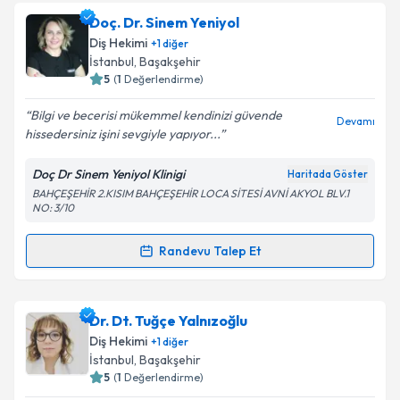
Size bu uzmandan randevu almanız için bir takvim
Doç. Dr. Sinem Yeniyol
hazırlandığında e-posta ile bilgilendireceğiz.
Diş Hekimi
+
1
diğer
E-posta Adresiniz
İstanbul
, Başakşehir
5
(
1
Değerlendirme)
Bilgi ve becerisi mükemmel kendinizi güvende
Devamı
hissedersiniz işini sevgiyle yapıyor...
Kişisel verilerimin işlenmesine ilişkin
Aydınlatma
Metni
'ni okudum ve kişisel verilerimin belirtilen
Doç Dr Sinem Yeniyol Klinigi
Haritada Göster
kapsamda işlenmesini kabul ediyorum.
BAHÇEŞEHİR 2.KISIM BAHÇEŞEHİR LOCA SİTESİ AVNİ AKYOL BLV.1
NO: 3/10
Takvim Talebini Gönder
Randevu Talep Et
Randevu Takvimi Talebi
Doç. Dr. Sinem Yeniyol
için randevu takvimi talebi
Dr. Dt. Tuğçe Yalnızoğlu
oluşturun. Size bu uzmandan randevu almanız için bir
Diş Hekimi
+
1
diğer
takvim hazırlandığında e-posta ile bilgilendireceğiz.
İstanbul
, Başakşehir
5
(
1
Değerlendirme)
E-posta Adresiniz