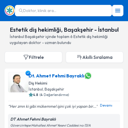
Doktor, klinik ara...
Estetik diş hekimliği, Başakşehir - İstanbul
İstanbul
Başakşehir
içinde toplam
6
Estetik diş hekimliği
uygulayan doktor - uzman bulundu
Filtrele
Akıllı Sıralama
Dt. Ahmet Fehmi Bayraklı
Diş Hekimi
İstanbul
, Başakşehir
4.8
(
4
Değerlendirme)
Devamı
Her zmn ki gibi mükemmel işini çok iyi yapan bir...
DT Ahmet Fehmi Bayraklı
Güvercintepe Mahallesi Ahmet Yesevi Caddesi no:13/A