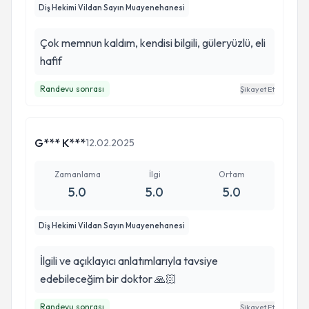
Diş Hekimi Vildan Sayın Muayenehanesi
Çok memnun kaldım, kendisi bilgili, güleryüzlü, eli
hafif
Randevu sonrası
Şikayet Et
G*** K***
12.02.2025
Zamanlama
İlgi
Ortam
5.0
5.0
5.0
Diş Hekimi Vildan Sayın Muayenehanesi
İlgili ve açıklayıcı anlatımlarıyla tavsiye
edebileceğim bir doktor 🙏🏻
Randevu sonrası
Şikayet Et