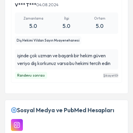
V*** T***
04.08.2024
Zamanlama
İlgi
Ortam
5.0
5.0
5.0
Diş Hekimi Vildan Sayın Muayenehanesi
işinde çok uzman ve başarılı bir hekim güven
veriyo diş korkunuz varsa bu hekimi tercih edin
Randevu sonrası
Şikayet Et
Sosyal Medya ve PubMed Hesapları