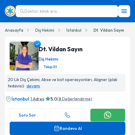
Doktor, klinik ara...
Anasayfa
Diş Hekimi
İstanbul
Dt. Vildan Sayın
Dt. Vildan Sayın
Diş Hekimi
Takip Et
Dt. Vildan Sayın Profil Fotoğrafı
20 Lik Diş Çekimi, Abse ve kist operasyonları, Aligner (plak
tedavisi)
devamı
İstanbul
5.0
1 Adres
(
8
Değerlendirme)
Soru Sor
Randevu Al