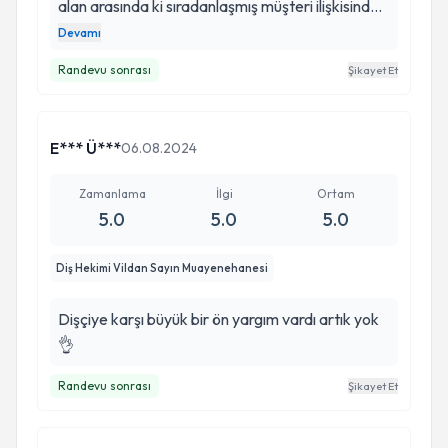
alan arasında ki sıradanlaşmış müşteri ilişkisinden
çok uzak, Samimiyetiyle, İçtenliğiyle, Kendimizin
Devamı
öz kardeşi olarak görme ve kendi kliniğimiz mış
Randevu sonrası
Şikayet Et
gibi hissettiğim 53 yaşıma kadar gördüğüm en
güzel deneyimim di..! Ellerine sağlık
E*** Ü***
06.08.2024
Zamanlama
İlgi
Ortam
5.0
5.0
5.0
Diş Hekimi Vildan Sayın Muayenehanesi
Dişçiye karşı büyük bir ön yargım vardı artık yok
👌
Randevu sonrası
Şikayet Et