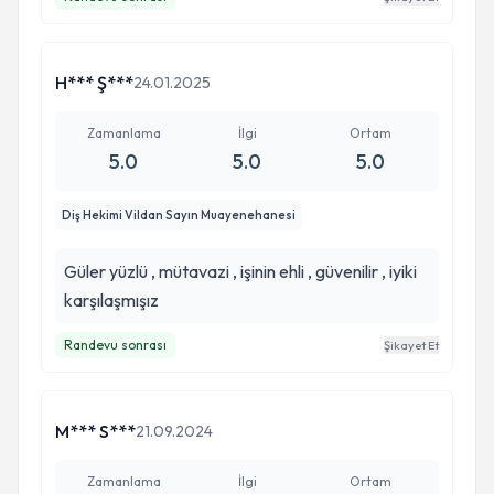
H*** Ş***
24.01.2025
Zamanlama
İlgi
Ortam
5.0
5.0
5.0
Diş Hekimi Vildan Sayın Muayenehanesi
Güler yüzlü , mütavazi , işinin ehli , güvenilir , iyiki
karşılaşmışız
Randevu sonrası
Şikayet Et
M*** S***
21.09.2024
Zamanlama
İlgi
Ortam