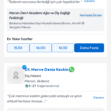
Devamı
Tedavim sorunsuz ilerlediği için çok teşekkürler
Mersin Dent Akademi Ağız ve Diş Sağlığı
Haritada Göster
Polikliniği
Barbaros Mahallesi Gazi Mustafa Kemal Bulvarı, No:49/1B
Yenişehir/Mersin
En Yakın Saatler
15:30
16:00
16:30
Daha Fazla
Dt. Merve Deniz Keskin
Diş Hekimi
Mersin
, Akdeniz
5
(
27
Değerlendirme)
Çok memnun kaldım güleryüzlü anlayışlı ve işinin
Devamı
ehliydi herkese tavsiye...