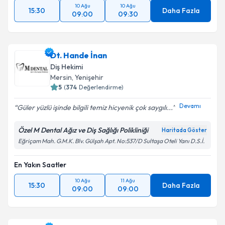
10 Ağu
10 Ağu
15:30
Daha Fazla
09:00
09:30
Dt. Hande İnan
Diş Hekimi
Mersin
, Yenişehir
5
(
374
Değerlendirme)
Devamı
Güler yüzlü işinde bilgili temiz hicyenik çok saygılı...
Özel M Dental Ağız ve Diş Sağlığı Polikliniği
Haritada Göster
Eğriçam Mah. G.M.K. Blv. Gülşah Apt. No:537/D Sultaşa Oteli Yanı D.S.İ.
En Yakın Saatler
10 Ağu
11 Ağu
15:30
Daha Fazla
09:00
09:00