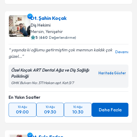
Dt. Şahin Koçak
Diş Hekimi
Mersin
, Yenişehir
5
(
660
Değerlendirme)
yaşında ki oğlumu getirmiştim çok memnun kaldık çok
Devamı
güzel...
Özel Koçak ART Dental Ağız ve Diş Sağlığı
Haritada Göster
Polikliniği
GMK Bulvarı No: 371 Hakan apt. Kat:3/7
En Yakın Saatler
10 Ağu
10 Ağu
10 Ağu
Daha Fazla
09:00
09:30
10:30