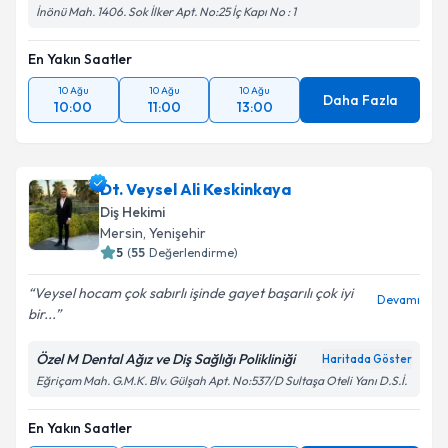
İnönü Mah. 1406. Sok İlker Apt. No:25 İç Kapı No : 1
En Yakın Saatler
10 Ağu
10 Ağu
10 Ağu
Daha Fazla
10:00
11:00
13:00
Dt. Veysel Ali Keskinkaya
Diş Hekimi
Mersin
, Yenişehir
5
(
55
Değerlendirme)
Veysel hocam çok sabırlı işinde gayet başarılı çok iyi
Devamı
bir...
Özel M Dental Ağız ve Diş Sağlığı Polikliniği
Haritada Göster
Eğriçam Mah. G.M.K. Blv. Gülşah Apt. No:537/D Sultaşa Oteli Yanı D.S.İ.
En Yakın Saatler