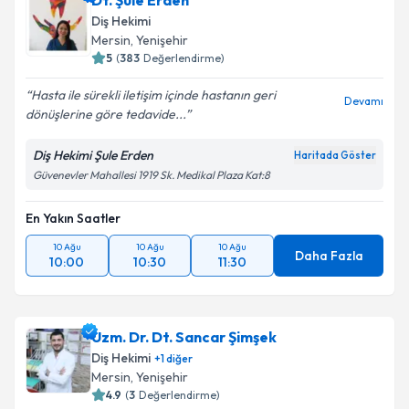
Dt. Şule Erden
Diş Hekimi
Mersin
, Yenişehir
5
(
383
Değerlendirme)
Hasta ile sürekli iletişim içinde hastanın geri
Devamı
dönüşlerine göre tedavide...
Diş Hekimi Şule Erden
Haritada Göster
Güvenevler Mahallesi 1919 Sk. Medikal Plaza Kat:8
En Yakın Saatler
10 Ağu
10 Ağu
10 Ağu
Daha Fazla
10:00
10:30
11:30
Uzm. Dr. Dt. Sancar Şimşek
Diş Hekimi
+
1
diğer
Mersin
, Yenişehir
4.9
(
3
Değerlendirme)