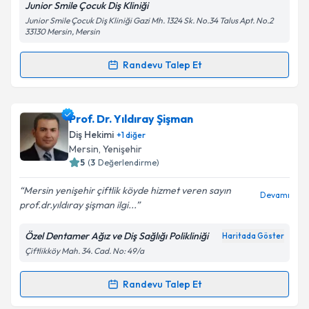
Junior Smile Çocuk Diş Kliniği
Junior Smile Çocuk Diş Kliniği Gazi Mh. 1324 Sk. No.34 Talus Apt. No.2
33130 Mersin, Mersin
Kişisel verilerimin işlenmesine ilişkin
Aydınlatma
Randevu Talep Et
Metni
'ni okudum ve kişisel verilerimin belirtilen
Randevu Takvimi Talebi
kapsamda işlenmesini kabul ediyorum.
Uzm. Dt. Hatice Açıkel
için randevu takvimi talebi
Prof. Dr. Yıldıray Şişman
Takvim Talebini Gönder
oluşturun. Size bu uzmandan randevu almanız için bir
Diş Hekimi
+
1
diğer
takvim hazırlandığında e-posta ile bilgilendireceğiz.
Mersin
, Yenişehir
5
(
3
Değerlendirme)
E-posta Adresiniz
Mersin yenişehir çiftlik köyde hizmet veren sayın
Devamı
prof.dr.yıldıray şişman ilgi...
Özel Dentamer Ağız ve Diş Sağlığı Polikliniği
Haritada Göster
Kişisel verilerimin işlenmesine ilişkin
Aydınlatma
Çiftlikköy Mah. 34. Cad. No: 49/a
Metni
'ni okudum ve kişisel verilerimin belirtilen
kapsamda işlenmesini kabul ediyorum.
Randevu Talep Et
Randevu Takvimi Talebi