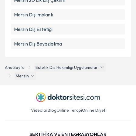
Mersin 20 Lik Diş Çekimi
Mersin Diş İmplantı
Mersin Diş Estetiği
Mersin Diş Beyazlatma
Ana Sayfa
Estetik Dis Hekimligi Uygulamalari
Mersin
Videolar
Blog
Online Terapi
Online Diyet
SERTİFİKA VE ENTEGRASYONLAR