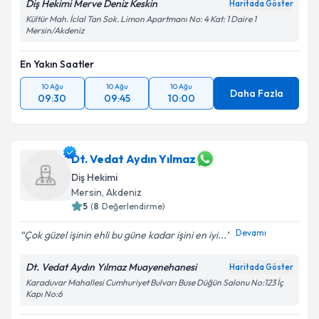
Diş Hekimi Merve Deniz Keskin
Haritada Göster
Kültür Mah. İclal Tan Sok. Limon Apartmanı No: 4 Kat: 1 Daire 1
Mersin/Akdeniz
En Yakın Saatler
10 Ağu
10 Ağu
10 Ağu
Daha Fazla
09:30
09:45
10:00
Dt. Vedat Aydın Yılmaz
Diş Hekimi
Mersin
, Akdeniz
5
(
8
Değerlendirme)
Devamı
Çok güzel işinin ehli bu güne kadar işini en iyi...
Dt. Vedat Aydın Yılmaz Muayenehanesi
Haritada Göster
Karaduvar Mahallesi Cumhuriyet Bulvarı Buse Düğün Salonu No:123 İç
Kapı No:6