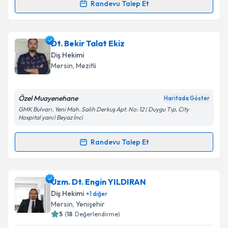
Randevu Talep Et
Randevu Takvimi Talebi
Takvim Talebini Gönder
Dt. Özlem Akkızoğlu
için randevu takvimi talebi
Dt. Bekir Talat Ekiz
oluşturun. Size bu uzmandan randevu almanız için bir
Diş Hekimi
takvim hazırlandığında e-posta ile bilgilendireceğiz.
Mersin
, Mezitli
E-posta Adresiniz
Özel Muayenehane
Haritada Göster
GMK Bulvarı. Yeni Mah. Salih Derkuş Apt. No: 12 ( Duygu Tıp, City
Hospital yanı) Beyaz İnci
Kişisel verilerimin işlenmesine ilişkin
Aydınlatma
Randevu Talep Et
Metni
'ni okudum ve kişisel verilerimin belirtilen
Randevu Takvimi Talebi
kapsamda işlenmesini kabul ediyorum.
Dt. Bekir Talat Ekiz
için randevu takvimi talebi
Uzm. Dt. Engin YILDIRAN
Takvim Talebini Gönder
oluşturun. Size bu uzmandan randevu almanız için bir
Diş Hekimi
+
1
diğer
takvim hazırlandığında e-posta ile bilgilendireceğiz.
Mersin
, Yenişehir
5
(
18
Değerlendirme)
E-posta Adresiniz