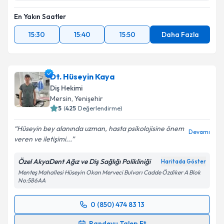
En Yakın Saatler
15:30
15:40
15:50
Daha Fazla
Dt. Hüseyin Kaya
Diş Hekimi
Mersin
, Yenişehir
5
(
425
Değerlendirme)
Hüseyin bey alanında uzman, hasta psikolojisine önem
Devamı
veren ve iletişimi...
Özel AkyaDent Ağız ve Diş Sağlığı Polikliniği
Haritada Göster
Menteş Mahallesi Hüseyin Okan Merveci Bulvarı Cadde Özdiker A Blok
No:586AA
0 (850) 474 83 13
Randevu Takvimi Talebi
Randevu Talep Et