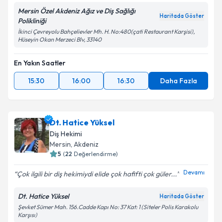
Mersin Özel Akdeniz Ağız ve Diş Sağlığı
Haritada Göster
Polikliniği
İkinci Çevreyolu Bahçelievler Mh. H. No:480(çati Restaurant Karşisi),
Hüseyin Okan Merzeci Blv, 33140
En Yakın Saatler
15:30
16:00
16:30
Daha Fazla
Dt. Hatice Yüksel
Diş Hekimi
Mersin
, Akdeniz
5
(
22
Değerlendirme)
Devamı
Çok ilgili bir diş hekimiydi elide çok hafifti çok güler...
Dt. Hatice Yüksel
Haritada Göster
Şevket Sümer Mah. 156.Cadde Kapı No: 37 Kat: 1 (Siteler Polis Karakolu
Karşısı)