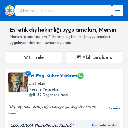
Doktor, klinik ara...
Estetik diş hekimliği uygulamaları, Mersin
Mersin
içinde toplam
71
Estetik diş hekimliği uygulamaları
uygulayan doktor - uzman bulundu
Filtrele
Akıllı Sıralama
Dt. Ezgi Kübra Yıldırım
Diş Hekimi
Mersin
, Yenişehir
5
(
57
Değerlendirme)
Diş taşından dolayı ağrı olduğu için Ezgi Hanım ve
Devamı
eşi...
EZGİ KÜBRA YILDIRIM DİŞ KLİNİĞİ
Haritada Göster