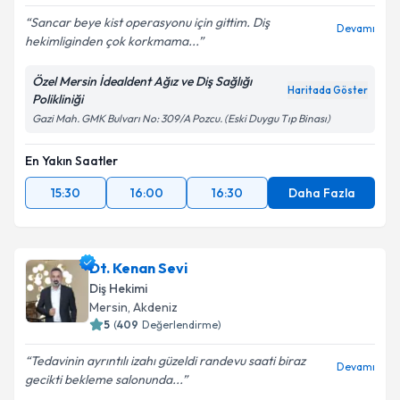
Sancar beye kist operasyonu için gittim. Diş
Devamı
hekimliginden çok korkmama...
Özel Mersin İdealdent Ağız ve Diş Sağlığı
Haritada Göster
Polikliniği
Gazi Mah. GMK Bulvarı No: 309/A Pozcu. (Eski Duygu Tıp Binası)
En Yakın Saatler
15:30
16:00
16:30
Daha Fazla
Dt. Kenan Sevi
Diş Hekimi
Mersin
, Akdeniz
5
(
409
Değerlendirme)
Tedavinin ayrıntılı izahı güzeldi randevu saati biraz
Devamı
gecikti bekleme salonunda...