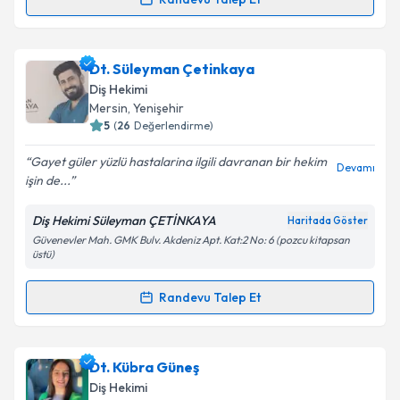
Dt. Hüseyin Kaya
için randevu takvimi talebi
oluşturun. Size bu uzmandan randevu almanız için bir
Dt. Süleyman Çetinkaya
takvim hazırlandığında e-posta ile bilgilendireceğiz.
Diş Hekimi
E-posta Adresiniz
Mersin
, Yenişehir
5
(
26
Değerlendirme)
Gayet güler yüzlü hastalarina ilgili davranan bir hekim
Devamı
işin de...
Kişisel verilerimin işlenmesine ilişkin
Aydınlatma
Metni
'ni okudum ve kişisel verilerimin belirtilen
Diş Hekimi Süleyman ÇETİNKAYA
Haritada Göster
kapsamda işlenmesini kabul ediyorum.
Güvenevler Mah. GMK Bulv. Akdeniz Apt. Kat:2 No: 6 (pozcu kitapsan
üstü)
Takvim Talebini Gönder
Randevu Talep Et
Randevu Takvimi Talebi
Dt. Süleyman Çetinkaya
için randevu takvimi talebi
Dt. Kübra Güneş
oluşturun. Size bu uzmandan randevu almanız için bir
Diş Hekimi