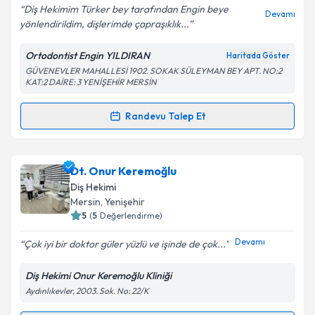
Diş Hekimim Türker bey tarafından Engin beye
Devamı
yönlendirildim, dişlerimde çapraşıklık...
Ortodontist Engin YILDIRAN
Haritada Göster
Kişisel verilerimin işlenmesine ilişkin
Aydınlatma
GÜVENEVLER MAHALLESİ 1902. SOKAK SÜLEYMAN BEY APT. NO:2
Metni
'ni okudum ve kişisel verilerimin belirtilen
KAT:2 DAİRE: 3 YENİŞEHİR MERSİN
kapsamda işlenmesini kabul ediyorum.
Randevu Talep Et
Randevu Takvimi Talebi
Takvim Talebini Gönder
Uzm. Dt. Engin YILDIRAN
için randevu takvimi talebi
Dt. Onur Keremoğlu
oluşturun. Size bu uzmandan randevu almanız için bir
Diş Hekimi
takvim hazırlandığında e-posta ile bilgilendireceğiz.
Mersin
, Yenişehir
5
(
5
Değerlendirme)
E-posta Adresiniz
Devamı
Çok iyi bir doktor güler yüzlü ve işinde de çok...
Diş Hekimi Onur Keremoğlu Kliniği
Aydınlıkevler, 2003. Sok. No: 22/K
Kişisel verilerimin işlenmesine ilişkin
Aydınlatma
Metni
'ni okudum ve kişisel verilerimin belirtilen