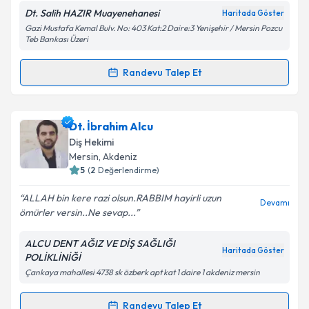
Dt. Salih HAZIR Muayenehanesi
Haritada Göster
Kişisel verilerimin işlenmesine ilişkin
Aydınlatma
Gazi Mustafa Kemal Bulv. No: 403 Kat:2 Daire:3 Yenişehir / Mersin Pozcu
Metni
'ni okudum ve kişisel verilerimin belirtilen
Teb Bankası Üzeri
kapsamda işlenmesini kabul ediyorum.
Randevu Talep Et
Randevu Takvimi Talebi
Takvim Talebini Gönder
Dt. Salih Hazır
için randevu takvimi talebi oluşturun.
Dt. İbrahim Alcu
Size bu uzmandan randevu almanız için bir takvim
Diş Hekimi
hazırlandığında e-posta ile bilgilendireceğiz.
Mersin
, Akdeniz
5
(
2
Değerlendirme)
E-posta Adresiniz
ALLAH bin kere razi olsun.RABBIM hayirli uzun
Devamı
ömürler versin..Ne sevap...
ALCU DENT AĞIZ VE DİŞ SAĞLIĞI
Kişisel verilerimin işlenmesine ilişkin
Aydınlatma
Haritada Göster
POLİKLİNİĞİ
Metni
'ni okudum ve kişisel verilerimin belirtilen
Çankaya mahallesi 4738 sk özberk apt kat 1 daire 1 akdeniz mersin
kapsamda işlenmesini kabul ediyorum.
Randevu Talep Et