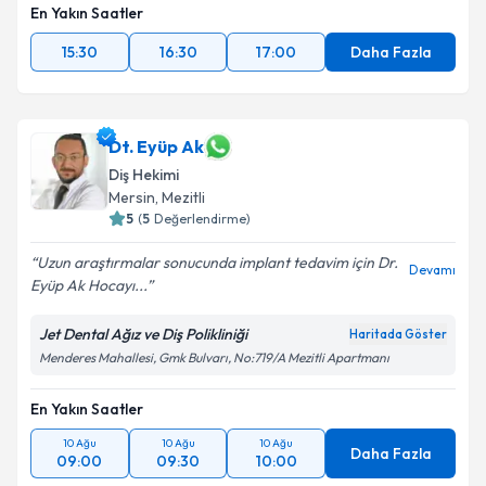
En Yakın Saatler
15:30
16:30
17:00
Daha Fazla
Dt. Eyüp Ak
Diş Hekimi
Mersin
, Mezitli
5
(
5
Değerlendirme)
Uzun araştırmalar sonucunda implant tedavim için Dr.
Devamı
Eyüp Ak Hocayı...
Jet Dental Ağız ve Diş Polikliniği
Haritada Göster
Menderes Mahallesi, Gmk Bulvarı, No:719/A Mezitli Apartmanı
En Yakın Saatler
10 Ağu
10 Ağu
10 Ağu
Daha Fazla
09:00
09:30
10:00