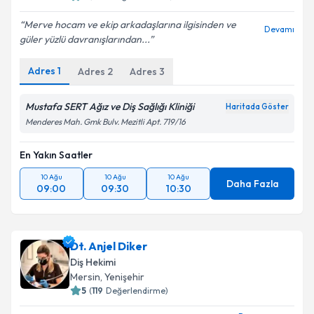
Merve hocam ve ekip arkadaşlarına ilgisinden ve
Devamı
güler yüzlü davranışlarından...
Adres
1
Adres
2
Adres
3
Mustafa SERT Ağız ve Diş Sağlığı Kliniği
Haritada Göster
Menderes Mah. Gmk Bulv. Mezitli Apt. 719/16
En Yakın Saatler
10 Ağu
10 Ağu
10 Ağu
Daha Fazla
09:00
09:30
10:30
Dt. Anjel Diker
Diş Hekimi
Mersin
, Yenişehir
5
(
119
Değerlendirme)