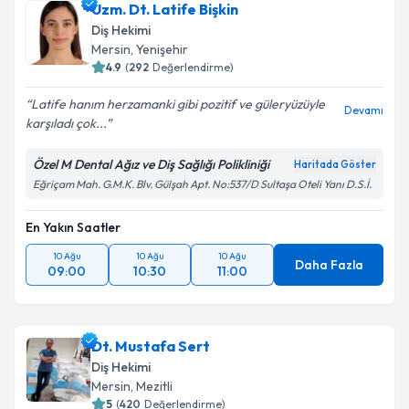
Uzm. Dt. Latife Bişkin
Diş Hekimi
Mersin
, Yenişehir
4.9
(
292
Değerlendirme)
Latife hanım herzamanki gibi pozitif ve güleryüzüyle
Devamı
karşıladı çok...
Özel M Dental Ağız ve Diş Sağlığı Polikliniği
Haritada Göster
Eğriçam Mah. G.M.K. Blv. Gülşah Apt. No:537/D Sultaşa Oteli Yanı D.S.İ.
En Yakın Saatler
10 Ağu
10 Ağu
10 Ağu
Daha Fazla
09:00
10:30
11:00
Dt. Mustafa Sert
Diş Hekimi
Mersin
, Mezitli
5
(
420
Değerlendirme)