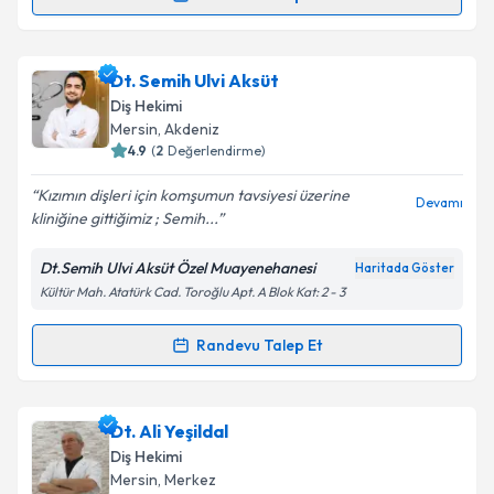
Randevu Takvimi Talebi
Takvim Talebini Gönder
Dt. İbrahim Alcu
için randevu takvimi talebi oluşturun.
Dt. Semih Ulvi Aksüt
Size bu uzmandan randevu almanız için bir takvim
Diş Hekimi
hazırlandığında e-posta ile bilgilendireceğiz.
Mersin
, Akdeniz
4.9
(
2
Değerlendirme)
E-posta Adresiniz
Kızımın dişleri için komşumun tavsiyesi üzerine
Devamı
kliniğine gittiğimiz ; Semih...
Dt.Semih Ulvi Aksüt Özel Muayenehanesi
Haritada Göster
Kişisel verilerimin işlenmesine ilişkin
Aydınlatma
Kültür Mah. Atatürk Cad. Toroğlu Apt. A Blok Kat: 2 - 3
Metni
'ni okudum ve kişisel verilerimin belirtilen
kapsamda işlenmesini kabul ediyorum.
Randevu Talep Et
Randevu Takvimi Talebi
Takvim Talebini Gönder
Dt. Semih Ulvi Aksüt
için randevu takvimi talebi
Dt. Ali Yeşildal
oluşturun. Size bu uzmandan randevu almanız için bir
Diş Hekimi
takvim hazırlandığında e-posta ile bilgilendireceğiz.
Mersin
, Merkez