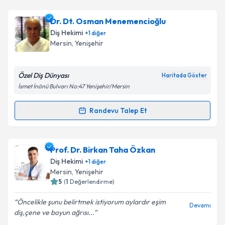
Takvim Talebini Gönder
Prof. Dr. Yıldıray Şişman
için randevu takvimi talebi
Dr. Dt. Osman Menemencioğlu
oluşturun. Size bu uzmandan randevu almanız için bir
Diş Hekimi
+
1
diğer
takvim hazırlandığında e-posta ile bilgilendireceğiz.
Mersin
, Yenişehir
E-posta Adresiniz
Özel Diş Dünyası
Haritada Göster
İsmet İnönü Bulvarı No:47 Yenişehir/Mersin
Kişisel verilerimin işlenmesine ilişkin
Aydınlatma
Randevu Talep Et
Randevu Takvimi Talebi
Metni
'ni okudum ve kişisel verilerimin belirtilen
kapsamda işlenmesini kabul ediyorum.
Dr. Dt. Osman Menemencioğlu
için randevu takvimi
Prof. Dr. Birkan Taha Özkan
talebi oluşturun. Size bu uzmandan randevu almanız
Takvim Talebini Gönder
Diş Hekimi
+
1
diğer
için bir takvim hazırlandığında e-posta ile
Mersin
, Yenişehir
bilgilendireceğiz.
5
(
1
Değerlendirme)
E-posta Adresiniz
Öncelikle şunu belirtmek istiyorum aylardır eşim
Devamı
diş,çene ve boyun ağrısı...