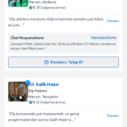
takvim hazırlandığında e-posta ile bilgilendireceğiz.
Mersin
, Akdeniz
5
(
11
Değerlendirme)
E-posta Adresiniz
Diş doktoru korkumu Kübra hanımla yendim çok kibar,
Devamı
eli çok...
Özel Muayenehane
Haritada Göster
Kişisel verilerimin işlenmesine ilişkin
Aydınlatma
Camişerif Mah. İstiklal Cad. No: 26 Kuriş Ofis Katı 1/1 ( Mersin Jandarma
Metni
'ni okudum ve kişisel verilerimin belirtilen
karşısı Vakıf Bank yanı )
kapsamda işlenmesini kabul ediyorum.
Randevu Talep Et
Randevu Takvimi Talebi
Takvim Talebini Gönder
Dt. Kübra Güneş
için randevu takvimi talebi
Dt. Salih Hazır
oluşturun. Size bu uzmandan randevu almanız için bir
Diş Hekimi
takvim hazırlandığında e-posta ile bilgilendireceğiz.
Mersin
, Yenişehir
5
(
2
Değerlendirme)
E-posta Adresiniz
Diş konusunda çok hassasımdır ve geniş
Devamı
araştırmalardan sonra Salih Hazır'a...