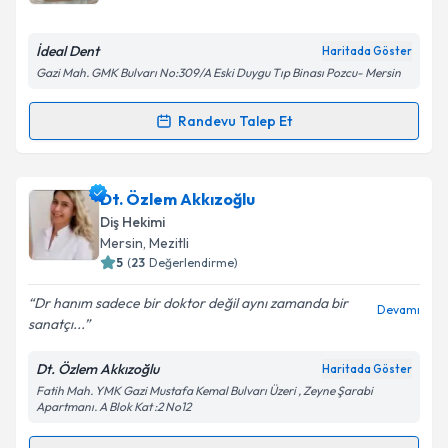
E-posta Adresiniz
İdeal Dent
Haritada Göster
Gazi Mah. GMK Bulvarı No:309/A Eski Duygu Tıp Binası Pozcu- Mersin
Kişisel verilerimin işlenmesine ilişkin
Aydınlatma
Randevu Talep Et
Randevu Takvimi Talebi
Metni
'ni okudum ve kişisel verilerimin belirtilen
kapsamda işlenmesini kabul ediyorum.
Dt. Ali Yeşildal
için randevu takvimi talebi oluşturun.
Dt. Özlem Akkızoğlu
Size bu uzmandan randevu almanız için bir takvim
Takvim Talebini Gönder
Diş Hekimi
hazırlandığında e-posta ile bilgilendireceğiz.
Mersin
, Mezitli
5
(
23
Değerlendirme)
E-posta Adresiniz
Dr hanım sadece bir doktor değil aynı zamanda bir
Devamı
sanatçı...
Dt. Özlem Akkızoğlu
Haritada Göster
Kişisel verilerimin işlenmesine ilişkin
Aydınlatma
Fatih Mah. YMK Gazi Mustafa Kemal Bulvarı Üzeri , Zeyne Şarabi
Metni
'ni okudum ve kişisel verilerimin belirtilen
Apartmanı. A Blok Kat :2 No12
kapsamda işlenmesini kabul ediyorum.