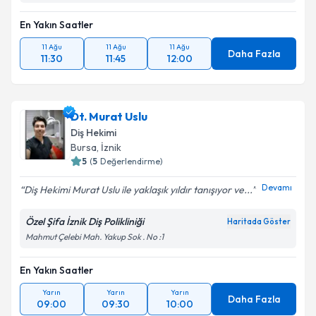
En Yakın Saatler
11 Ağu
11 Ağu
11 Ağu
Daha Fazla
11:30
11:45
12:00
Dt. Murat Uslu
Diş Hekimi
Bursa
, İznik
5
(
5
Değerlendirme)
Devamı
Diş Hekimi Murat Uslu ile yaklaşık yıldır tanışıyor ve...
Özel Şifa İznik Diş Polikliniği
Haritada Göster
Mahmut Çelebi Mah. Yakup Sok . No :1
En Yakın Saatler
Yarın
Yarın
Yarın
Daha Fazla
09:00
09:30
10:00