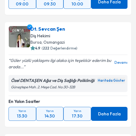
Daha Fazla
09:00
09:30
10:00
Dt. Sevcan Şen
Diş Hekimi
Bursa
, Osmangazi
4.9
(
222
Değerlendirme)
Güler yüzlü yaklaşımı ilgi alaka için teşekkür ederim bu
Devamı
arada...
Özel DENTAŞEN Ağız ve Diş Sağlığı Polikliniği
Haritada Göster
Güneştepe Mah. 2. Meşe Cad. No:30-32B
En Yakın Saatler
Yarın
Yarın
Yarın
Daha Fazla
13:30
14:30
17:30