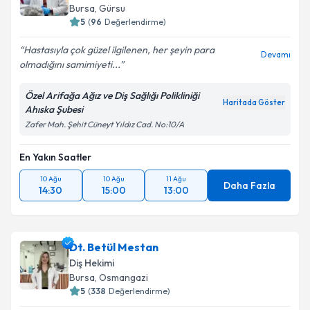
Bursa
, Gürsu
5
(
96
Değerlendirme)
Hastasıyla çok güzel ilgilenen, her şeyin para
Devamı
olmadığını samimiyeti...
Özel Arifağa Ağız ve Diş Sağlığı Polikliniği
Haritada Göster
Ahıska Şubesi
Zafer Mah. Şehit Cüneyt Yıldız Cad. No:10/A
En Yakın Saatler
10 Ağu
10 Ağu
11 Ağu
Daha Fazla
14:30
15:00
13:00
Dt. Betül Mestan
Diş Hekimi
Bursa
, Osmangazi
5
(
338
Değerlendirme)