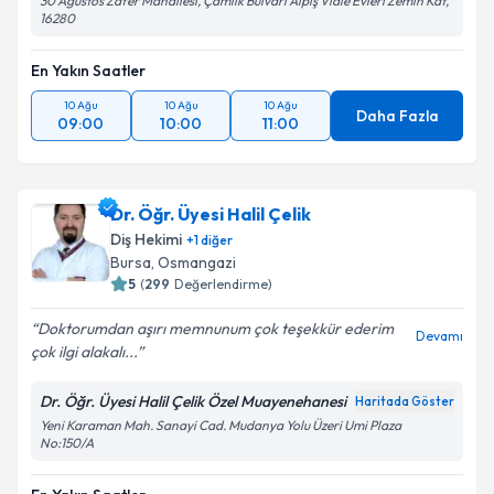
30 Ağustos Zafer Mahallesi, Çamlık Bulvarı Alpiş Viale Evleri Zemin Kat,
16280
En Yakın Saatler
10 Ağu
10 Ağu
10 Ağu
Daha Fazla
09:00
10:00
11:00
Dr. Öğr. Üyesi Halil Çelik
Diş Hekimi
+
1
diğer
Bursa
, Osmangazi
5
(
299
Değerlendirme)
Doktorumdan aşırı memnunum çok teşekkür ederim
Devamı
çok ilgi alakalı...
Dr. Öğr. Üyesi Halil Çelik Özel Muayenehanesi
Haritada Göster
Yeni Karaman Mah. Sanayi Cad. Mudanya Yolu Üzeri Umi Plaza
No:150/A