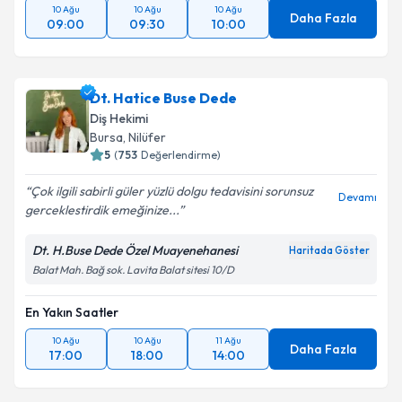
10 Ağu
10 Ağu
10 Ağu
Daha Fazla
09:00
09:30
10:00
Dt. Hatice Buse Dede
Diş Hekimi
Bursa
, Nilüfer
5
(
753
Değerlendirme)
Çok ilgili sabirli güler yüzlü dolgu tedavisini sorunsuz
Devamı
gerceklestirdik emeğinize...
Dt. H.Buse Dede Özel Muayenehanesi
Haritada Göster
Balat Mah. Bağ sok. Lavita Balat sitesi 10/D
En Yakın Saatler
10 Ağu
10 Ağu
11 Ağu
Daha Fazla
17:00
18:00
14:00