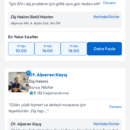
Devamı
İşin Ehl-i diş problemi için gittik aynı gün tedavi etti
Diş Hekimi Betül Mestan
Haritada Göster
Akpınar Mh. 4. Aydın Sok. No:11A
En Yakın Saatler
10 Ağu
10 Ağu
10 Ağu
Daha Fazla
10:00
14:00
16:00
Dt. Alperen Kayış
Diş Hekimi
Bursa
, Nilüfer
5
(
32
Değerlendirme)
Güler yüzlü hizmet ve detaylı muayene için
Devamı
teşekkürler. Diş taşı...
Dt. Alperen Kayış
Haritada Göster