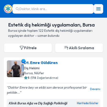
Doktor, klinik ara...
Estetik diş hekimliği uygulamaları, Bursa
Bursa
içinde toplam
122
Estetik diş hekimliği uygulamaları
uygulayan doktor - uzman bulundu
Filtrele
Akıllı Sıralama
Dt. Emre Güldüren
Diş Hekimi
Bursa
, Nilüfer
5
(
178
Değerlendirme)
Doktor Emre bey ve ekibi son derece profesyonel bir
Devamı
şekilde...
Klinik Bursa Ağız ve Diş Sağlığı Polikliniği
Haritada Göster