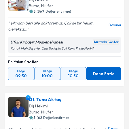
Bursa
, Nilüfer
5
(
367
Değerlendirme)
yılından beri aile doktorumuz. Çok iyi bir hekim.
Devamı
Gereksiz...
Ufuk Kırbayır Muayenehanesi
Haritada Göster
Konak Mah Beşevler Cad Yerleşke Sok Koru Proje No:1/A
En Yakın Saatler
10 Ağu
10 Ağu
10 Ağu
Daha Fazla
09:30
10:00
10:30
Dt. Tuna Aktaş
Diş Hekimi
Bursa
, Nilüfer
5
(
62
Değerlendirme)
Devamı