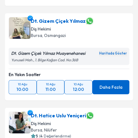
Dt. Gizem Çiçek Yılmaz
Diş Hekimi
Bursa
, Osmangazi
Dt. Gizem Çiçek Yılmaz Muayenehanesi
Haritada Göster
Yunuseli Mah., 1. Bilge Kağan Cad. No:36B
En Yakın Saatler
10 Ağu
10 Ağu
10 Ağu
Daha Fazla
10:00
11:00
12:00
Dt. Hatice Uslu Yeniçeri
Diş Hekimi
Bursa
, Nilüfer
5
(
4
Değerlendirme)