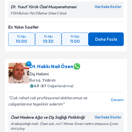
Dt. Yusuf Yürük Özel Muayenehanesi
Haritada Göster
FSM Bulvarı 96/3 Bahar Sitesi C blok
En Yakın Saatler
10 Ağu
10 Ağu
10 Ağu
Daha Fazla
10:00
10:30
11:00
Dt. Hakkı Nail Özen
Diş Hekimi
Bursa
, Yıldırım
4.9
(
87
Değerlendirme)
Cok rahat cok profesyonel doktorumuz ve
Devamı
calışanlarına teşekkür ederim
Özel Medeve Ağız ve Diş Sağlığı Polikliniği
Haritada Göster
Arabayatağı mah. Özen sok. no1 / Mimar Sinan metro istasyonu Çınar
önü çıkışı