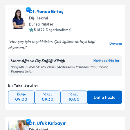
oluşturun. Size bu uzmandan randevu almanız için bir
Dt. Yonca Ertaş
takvim hazırlandığında e-posta ile bilgilendireceğiz.
Diş Hekimi
E-posta Adresiniz
Bursa
, Nilüfer
5
(
629
Değerlendirme)
Her şey için teşekkürler. Çok ilgililer detaylı bilgi
Devamı
alıyorum.
Kişisel verilerimin işlenmesine ilişkin
Aydınlatma
Metni
'ni okudum ve kişisel verilerimin belirtilen
Mons Ağız ve Diş Sağlığı Kliniği
Haritada Göster
kapsamda işlenmesini kabul ediyorum.
Barış Mh. Sümer Sk. No:2 Kat:1 (Acıbadem Hastanesi Yanı, Yalvaç
Eczanesi Üstü)
Takvim Talebini Gönder
En Yakın Saatler
10 Ağu
10 Ağu
10 Ağu
Daha Fazla
09:00
09:30
10:00
Dt. Ufuk Kırbayır
Diş Hekimi