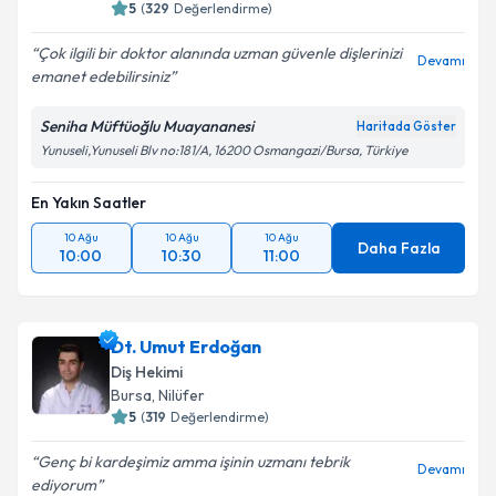
5
(
329
Değerlendirme)
Çok ilgili bir doktor alanında uzman güvenle dişlerinizi
Devamı
emanet edebilirsiniz
Kişisel verilerimin işlenmesine ilişkin
Aydınlatma
Seniha Müftüoğlu Muayananesi
Haritada Göster
Metni
'ni okudum ve kişisel verilerimin belirtilen
Yunuseli,Yunuseli Blv no:181/A, 16200 Osmangazi/Bursa, Türkiye
kapsamda işlenmesini kabul ediyorum.
En Yakın Saatler
Takvim Talebini Gönder
10 Ağu
10 Ağu
10 Ağu
Daha Fazla
10:00
10:30
11:00
Dt. Umut Erdoğan
Diş Hekimi
Bursa
, Nilüfer
5
(
319
Değerlendirme)
Genç bi kardeşimiz amma işinin uzmanı tebrik
Devamı
ediyorum