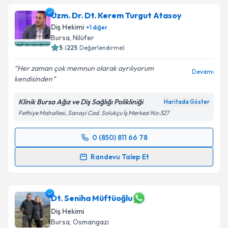
Uzm. Dr. Dt. Kerem Turgut Atasoy
Diş Hekimi
+
1
diğer
Bursa
, Nilüfer
5
(
225
Değerlendirme)
Her zaman çok memnun olarak ayrılıyorum
Devamı
kendisinden
Klinik Bursa Ağız ve Diş Sağlığı Polikliniği
Haritada Göster
Fethiye Mahallesi, Sanayi Cad. Solukçu İş Merkezi No:327
0 (850) 811 66 78
Randevu Takvimi Talebi
Randevu Talep Et
Uzm. Dr. Dt. Kerem Turgut Atasoy
için randevu
takvimi talebi oluşturun. Size bu uzmandan randevu
almanız için bir takvim hazırlandığında e-posta ile
Dt. Seniha Müftüoğlu
bilgilendireceğiz.
Diş Hekimi
Bursa
, Osmangazi
E-posta Adresiniz