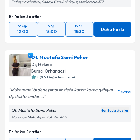
Fethiye Mahallesi, Sanayi Cad. Solukçu İş Merkezi No:327
En Yakın Saatler
10 Ağu
10 Ağu
10 Ağu
Daha Fazla
12:00
15:00
15:30
Dt. Mustafa Sami Peker
Diş Hekimi
Bursa
, Orhangazi
5
(
96
Değerlendirme)
Mukemmel bı deneyımdı ılk defa korka korka gıttıgım
Devamı
diş doktorundan...
Dt. Mustafa Sami Peker
Haritada Göster
Muradiye Mah. Alper Sok. No 4/ A
En Yakın Saatler