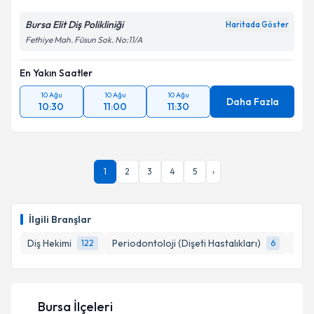
Bursa Elit Diş Polikliniği
Haritada Göster
Fethiye Mah. Füsun Sok. No:11/A
En Yakın Saatler
10 Ağu
10 Ağu
10 Ağu
Daha Fazla
10:30
11:00
11:30
1
2
3
4
5
›
İlgili Branşlar
Diş Hekimi
Periodontoloji (Dişeti Hastalıkları)
Diş 
122
6
Bursa İlçeleri