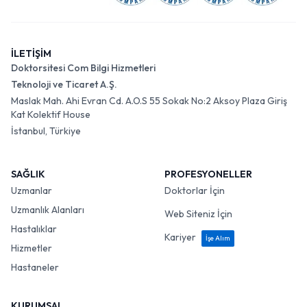
İLETİŞİM
Doktorsitesi Com Bilgi Hizmetleri
Teknoloji ve Ticaret A.Ş.
Maslak Mah. Ahi Evran Cd. A.O.S 55 Sokak No:2 Aksoy Plaza Giriş
Kat Kolektif House
İstanbul, Türkiye
SAĞLIK
PROFESYONELLER
Uzmanlar
Doktorlar İçin
Uzmanlık Alanları
Web Siteniz İçin
Hastalıklar
Kariyer
İşe Alım
Hizmetler
Hastaneler
KURUMSAL