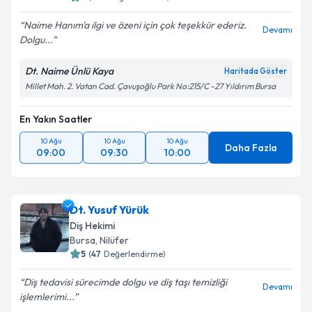
Naime Hanım'a ilgi ve özeni için çok teşekkür ederiz.
Devamı
Dolgu...
Dt. Naime Ünlü Kaya
Haritada Göster
Millet Mah. 2. Vatan Cad. Çavuşoğlu Park No:215/C -27 Yıldırım Bursa
En Yakın Saatler
10 Ağu
10 Ağu
10 Ağu
Daha Fazla
09:00
09:30
10:00
Dt. Yusuf Yürük
Diş Hekimi
Bursa
, Nilüfer
5
(
47
Değerlendirme)
Diş tedavisi sürecimde dolgu ve diş taşı temizliği
Devamı
işlemlerimi...