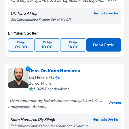
Tuna bey çok ilgili ve nazik bir diş hekimi. Sorduğum...
Dt. Tuna Aktaş
Haritada Göster
Görükle Mahallesi Kışlalar Sokak No:2/1
En Yakın Saatler
10 Ağu
10 Ağu
10 Ağu
Daha Fazla
09:00
10:00
14:00
Uzm. Dr. Kaan Hamurcu
Diş Hekimi
+
1
diğer
Bursa
, Nilüfer
5
(
425
Değerlendirme)
Uzun zamandır diş tedavisi konusunda çok korkulu ve
Devamı
endişeliydim. Ancak...
Kaan Hamurcu Diş Kliniği
Haritada Göster
FSM Bulvarı Elmas Evler Sitesi D blok Kat: 4 Daire: 8