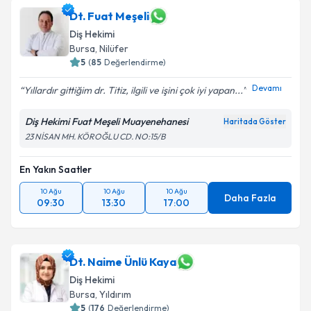
Dt. Fuat Meşeli
Diş Hekimi
Bursa
, Nilüfer
5
(
85
Değerlendirme)
Devamı
Yıllardır gittiğim dr. Titiz, ilgili ve işini çok iyi yapan...
Diş Hekimi Fuat Meşeli Muayenehanesi
Haritada Göster
23 NİSAN MH. KÖROĞLU CD. NO:15/B
En Yakın Saatler
10 Ağu
10 Ağu
10 Ağu
Daha Fazla
09:30
13:30
17:00
Dt. Naime Ünlü Kaya
Diş Hekimi
Bursa
, Yıldırım
5
(
176
Değerlendirme)