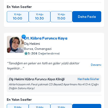
En Yakın Saatler
10 Ağu
10 Ağu
10 Ağu
Daha Fazla
10:00
10:30
11:00
Dt. Kübra Furuncu Kaya
Diş Hekimi
Bursa
, Osmangazi
5
(
308
Değerlendirme)
Tanıdığım en şeker en tatlı en güler yüzlü doktor
Devamı
teşekkür...
Diş Hekimi Kübra Furuncu Kaya Kliniği
Haritada Göster
Aktarhüssam mh.Fevzi çakmak CD.Beysel2 Apartmanı No:41 D:4 (Çağrı
Düğün Salonu Karşı)
En Yakın Saatler
10 Ağu
10 Ağu
10 Ağu