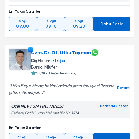
En Yakın Saatler
10 Ağu
10 Ağu
10 Ağu
Daha Fazla
09:00
09:10
09:20
Uzm. Dr. Dt. Utku Toyman
Diş Hekimi
+
1
diğer
Bursa
, Nilüfer
5
(
299
Değerlendirme)
Utku Bey'e bir diş hekimi arkadaşımın tavsiyesi üzerine
Devamı
gittim. Ameliyat...
Özel NEV FSM HASTANESİ
Haritada Göster
Fethiye, Fatih Sultan Mehmet Blv. No:167A
En Yakın Saatler
12 Ağu
12 Ağu
12 Ağu