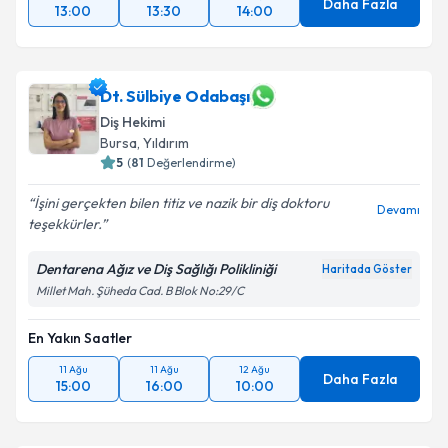
Daha Fazla
13:00
13:30
14:00
Dt. Sülbiye Odabaşı
Diş Hekimi
Bursa
, Yıldırım
5
(
81
Değerlendirme)
İşini gerçekten bilen titiz ve nazik bir diş doktoru
Devamı
teşekkürler.
Dentarena Ağız ve Diş Sağlığı Polikliniği
Haritada Göster
Millet Mah. Şüheda Cad. B Blok No:29/C
En Yakın Saatler
11 Ağu
11 Ağu
12 Ağu
Daha Fazla
15:00
16:00
10:00