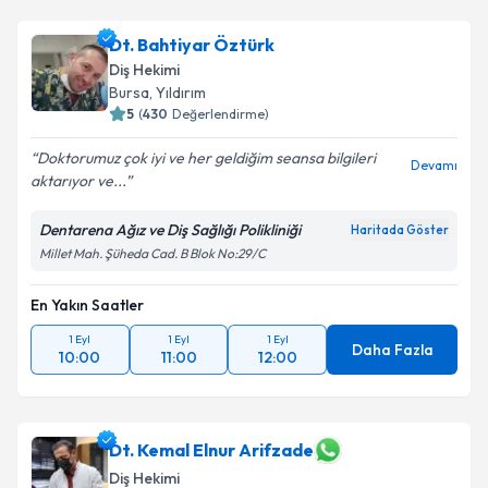
Dt. Bahtiyar Öztürk
Diş Hekimi
Bursa
, Yıldırım
5
(
430
Değerlendirme)
Doktorumuz çok iyi ve her geldiğim seansa bilgileri
Devamı
aktarıyor ve...
Dentarena Ağız ve Diş Sağlığı Polikliniği
Haritada Göster
Millet Mah. Şüheda Cad. B Blok No:29/C
En Yakın Saatler
1 Eyl
1 Eyl
1 Eyl
Daha Fazla
10:00
11:00
12:00
Dt. Kemal Elnur Arifzade
Diş Hekimi