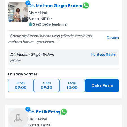
Dt. Meltem Girgin Erdem
Diş Hekimi
Bursa
, Nilüfer
5
(
43
Değerlendirme)
Çocuk diş hekimi olarak uzun yıllardır tercihimiz
Devamı
meltem hanım.. çocuklara...
Dt. Meltem Girgin Erdem
Haritada Göster
Nilüfer
En Yakın Saatler
10 Ağu
10 Ağu
10 Ağu
Daha Fazla
09:00
09:30
10:00
Dt. Fatih Ertaş
Diş Hekimi
Bursa
, Kestel