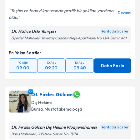
Teşhis ve tedavi konusunda pratik bir şekilde yardımcı
Devamı
oldu.
Dt. Hatice Uslu Yeniçeri
Haritada Göster
Üçevler Mahallesi Yavuzay Caddesi Neşe Apartmanı No:13/A Zemin Kat
En Yakın Saatler
10 Ağu
10 Ağu
10 Ağu
Daha Fazla
09:00
09:20
09:40
Dt. Firdes Gülcan
Diş Hekimi
Bursa
, Mustafakemalpaşa
Dt. Firdes Gülcan Diş Hekimi Muayenehanesi
Haritada Göster
Barış Mahallesi, 105 Nolu Sokak No: 11/1A