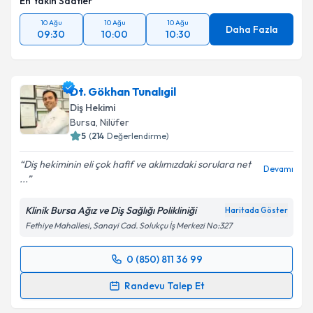
En Yakın Saatler
10 Ağu
10 Ağu
10 Ağu
Daha Fazla
09:30
10:00
10:30
Dt. Gökhan Tunalıgil
Diş Hekimi
Bursa
, Nilüfer
5
(
214
Değerlendirme)
Diş hekiminin eli çok hafif ve aklımızdaki sorulara net
Devamı
...
Klinik Bursa Ağız ve Diş Sağlığı Polikliniği
Haritada Göster
Fethiye Mahallesi, Sanayi Cad. Solukçu İş Merkezi No:327
0 (850) 811 36 99
Randevu Takvimi Talebi
Randevu Talep Et
Dt. Gökhan Tunalıgil
için randevu takvimi talebi