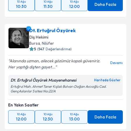
10 Ağu
10 Ağu
10 Ağu
Daha Fazla
10:30
11:30
12:00
Dt. Ertuğrul Özyürek
Diş Hekimi
Bursa
, Nilüfer
5
(
547
Değerlendirme)
Alanında uzman, ailecek gözümüz kapalı güveniriz.
Devamı
Her yaptığı dişten gayet...
Dt. Ertuğrul Özyürek Muayenehanesi
Haritada Göster
Ertuğrul Mah. Ahmet Taner Kışlalı Bulvarı Doğan Avcıoğlu Cad.
GençAslanlar 5 sitesi No:22/A
En Yakın Saatler
10 Ağu
10 Ağu
10 Ağu
Daha Fazla
12:00
12:30
13:00