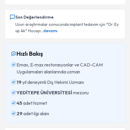
Son Değerlendirme
Uzun araştırmalar sonucunda implant tedavim için *Dr. Ey
üp Ak* Hocayı...
devamı
Hızlı Bakış
Emax, E-max restorasyonlar ve CAD-CAM
Uygulamaları alanlarında uzman
19
yıl deneyimli Diş Hekimi Uzmanı
YEDİTEPE ÜNİVERSİTESİ
mezunu
45
adet hizmet
29
adet ilgi alanı