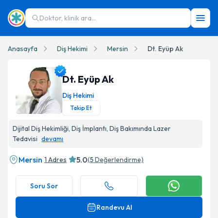
Doktor, klinik ara...
Anasayfa
Diş Hekimi
Mersin
Dt. Eyüp Ak
Dt. Eyüp Ak
Diş Hekimi
Takip Et
Dt. Eyüp Ak Profil Fotoğrafı
Dijital Diş Hekimliği, Diş İmplantı, Diş Bakımında Lazer
Tedavisi
devamı
Mersin
5.0
1 Adres
(
5
Değerlendirme)
Soru Sor
Randevu Al