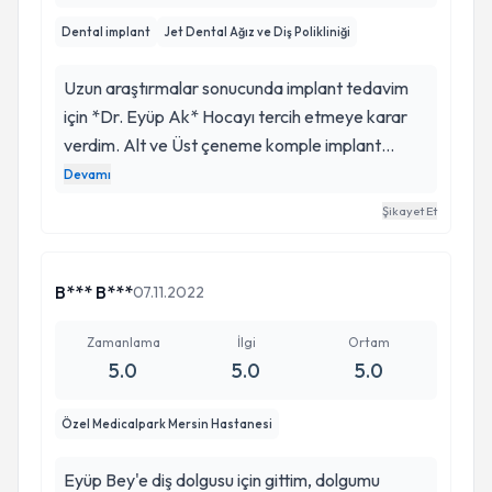
Dental implant
Jet Dental Ağız ve Diş Polikliniği
Uzun araştırmalar sonucunda implant tedavim
için *Dr. Eyüp Ak* Hocayı tercih etmeye karar
verdim. Alt ve Üst çeneme komple implant
yaptırdım. Sürecin başından sonuna kadar
Devamı
gösterdiği ilgi, sabır ve detaylı bilgilendirme
Şikayet Et
sayesinde kendimi çok rahat ve güvende
hissettim. Sonuç hem çok doğal, hem de
beklediğimden çok daha iyi oldu. Estetik ve
B*** B***
07.11.2022
fonksiyonel açıdan beklentilerimi fazlasıyla
karşılayan bir sonuç elde edildi. Gönül rahatlığıyla
Zamanlama
İlgi
Ortam
5.0
5.0
5.0
tavsiye ediyorum. Öncelikle *Dr. Eyüp Ak*
Hocaya ve profesyonel ekibine, emekleri ve
Özel Medicalpark Mersin Hastanesi
özverili çalışmaları için çok teşekkür ederim. 🙏
Fevzi KURT
Eyüp Bey'e diş dolgusu için gittim, dolgumu