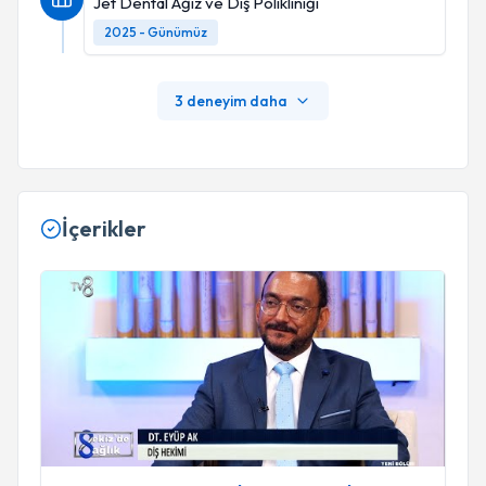
Jet Dental Ağız ve Diş Polikliniği
2025 - Günümüz
3 deneyim daha
İçerikler
Çocuklarda Diş Sağlığı | DT. Eyüp Ak | 8'de Sağlık