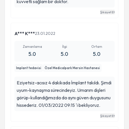
kuvvetli sağlam bir doktor.
Şikayet Et
A*** K***
23.01.2022
Zamanlama
İlgi
Ortam
5.0
5.0
5.0
Implant tedavisi
Özel Medicalpark Mersin Hastanesi
Eziyetsiz-acısız 4 dakikada İmplant takıldı. Şimdi
uyum-kaynaşma sürecindeyiz. Umarım dişleri
görüp-kullandığımızda da aynı güven duygusunu
hissederiz. 01/03/2022 09:15 'i bekliyoruz.
Şikayet Et