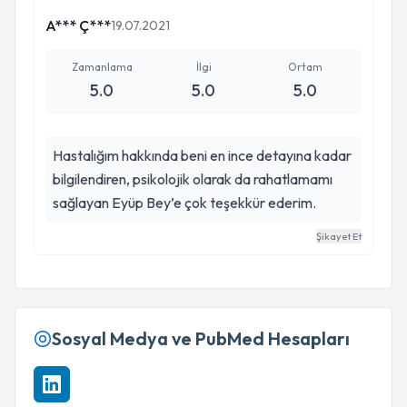
A*** Ç***
19.07.2021
Zamanlama
İlgi
Ortam
5.0
5.0
5.0
Hastalığım hakkında beni en ince detayına kadar
bilgilendiren, psikolojik olarak da rahatlamamı
sağlayan Eyüp Bey’e çok teşekkür ederim.
Şikayet Et
Sosyal Medya ve PubMed Hesapları