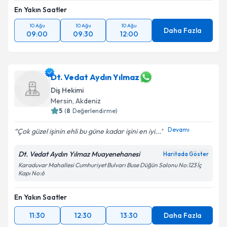
En Yakın Saatler
10 Ağu
10 Ağu
10 Ağu
Daha Fazla
09:00
09:30
12:00
Dt. Vedat Aydın Yılmaz
Diş Hekimi
Mersin
, Akdeniz
5
(
8
Değerlendirme)
Devamı
Çok güzel işinin ehli bu güne kadar işini en iyi...
Dt. Vedat Aydın Yılmaz Muayenehanesi
Haritada Göster
Karaduvar Mahallesi Cumhuriyet Bulvarı Buse Düğün Salonu No:123 İç
Kapı No:6
En Yakın Saatler
11:30
12:30
13:30
Daha Fazla