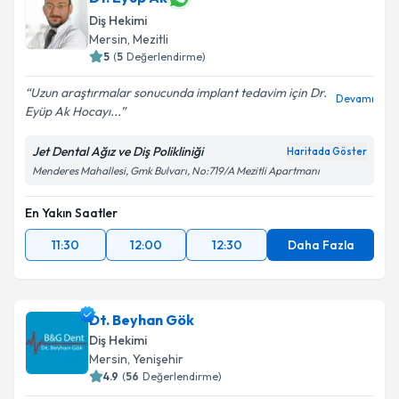
Diş Hekimi
Mersin
, Mezitli
5
(
5
Değerlendirme)
Uzun araştırmalar sonucunda implant tedavim için Dr.
Devamı
Eyüp Ak Hocayı...
Jet Dental Ağız ve Diş Polikliniği
Haritada Göster
Menderes Mahallesi, Gmk Bulvarı, No:719/A Mezitli Apartmanı
En Yakın Saatler
11:30
12:00
12:30
Daha Fazla
Dt. Beyhan Gök
Diş Hekimi
Mersin
, Yenişehir
4.9
(
56
Değerlendirme)