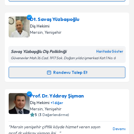
Takvim Talebini Gönder
Dt. Gülistan Eşiyok
için randevu takvimi talebi
Dt. Savaş Yüzbaşıoğlu
oluşturun. Size bu uzmandan randevu almanız için bir
Diş Hekimi
takvim hazırlandığında e-posta ile bilgilendireceğiz.
Mersin
, Yenişehir
E-posta Adresiniz
Savaş Yüzbaşığlu Diş Polikliniği
Haritada Göster
Güvenevler Mah.16.Cad. 1917 Sok. Doğan yıldız işmerkezi Kat:1 No: 6
Kişisel verilerimin işlenmesine ilişkin
Aydınlatma
Randevu Talep Et
Randevu Takvimi Talebi
Metni
'ni okudum ve kişisel verilerimin belirtilen
kapsamda işlenmesini kabul ediyorum.
Dt. Savaş Yüzbaşıoğlu
için randevu takvimi talebi
Prof. Dr. Yıldıray Şişman
oluşturun. Size bu uzmandan randevu almanız için bir
Takvim Talebini Gönder
Diş Hekimi
+
1
diğer
takvim hazırlandığında e-posta ile bilgilendireceğiz.
Mersin
, Yenişehir
5
(
3
Değerlendirme)
E-posta Adresiniz
Mersin yenişehir çiftlik köyde hizmet veren sayın
Devamı
prof.dr.yıldıray şişman ilgi...