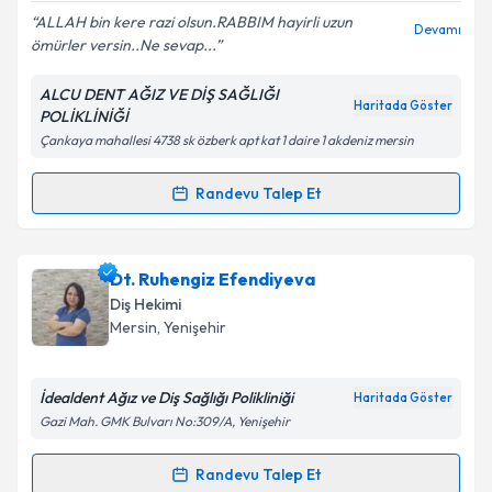
ALLAH bin kere razi olsun.RABBIM hayirli uzun
Devamı
ömürler versin..Ne sevap...
ALCU DENT AĞIZ VE DİŞ SAĞLIĞI
Kişisel verilerimin işlenmesine ilişkin
Aydınlatma
Haritada Göster
POLİKLİNİĞİ
Metni
'ni okudum ve kişisel verilerimin belirtilen
Çankaya mahallesi 4738 sk özberk apt kat 1 daire 1 akdeniz mersin
kapsamda işlenmesini kabul ediyorum.
Randevu Talep Et
Randevu Takvimi Talebi
Takvim Talebini Gönder
Dt. İbrahim Alcu
için randevu takvimi talebi oluşturun.
Dt. Ruhengiz Efendiyeva
Size bu uzmandan randevu almanız için bir takvim
Diş Hekimi
hazırlandığında e-posta ile bilgilendireceğiz.
Mersin
, Yenişehir
E-posta Adresiniz
İdealdent Ağız ve Diş Sağlığı Polikliniği
Haritada Göster
Gazi Mah. GMK Bulvarı No:309/A, Yenişehir
Kişisel verilerimin işlenmesine ilişkin
Aydınlatma
Randevu Talep Et
Randevu Takvimi Talebi