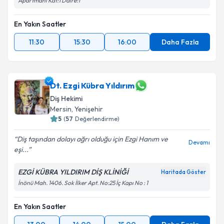
Apartmanı Kat:1 Daire:1
En Yakın Saatler
11:30
15:30
16:00
Daha Fazla
Dt. Ezgi Kübra Yıldırım
Diş Hekimi
Mersin
, Yenişehir
5
(
57
Değerlendirme)
Diş taşından dolayı ağrı olduğu için Ezgi Hanım ve
Devamı
eşi...
EZGİ KÜBRA YILDIRIM DİŞ KLİNİĞİ
Haritada Göster
İnönü Mah. 1406. Sok İlker Apt. No:25 İç Kapı No : 1
En Yakın Saatler