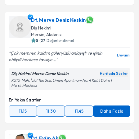
Dt. Merve Deniz Keskin
Diş Hekimi
Mersin
, Akdeniz
5
(
27
Değerlendirme)
Çok memnun kaldım güleryüzlü anlayışlı ve işinin
Devamı
ehliydi herkese tavsiye...
Diş Hekimi Merve Deniz Keskin
Haritada Göster
Kültür Mah. İclal Tan Sok. Limon Apartmanı No: 4 Kat: 1 Daire 1
Mersin/Akdeniz
En Yakın Saatler
11:15
11:30
11:45
Daha Fazla
Dt. Eyüp Ak