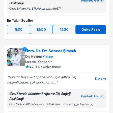
Haritada Göster
Polikliniği
GMK Bulvarı No: 371 Hakan apt. Kat:3/7
En Yakın Saatler
11:30
12:00
12:30
Daha Fazla
Uzm. Dr. Dt. Sancar Şimşek
Diş Hekimi
+
1
diğer
Mersin
, Yenişehir
4.9
(
3
Değerlendirme)
Sancar beye kist operasyonu için gittim. Diş
Devamı
hekimliginden çok korkmama...
Özel Mersin İdealdent Ağız ve Diş Sağlığı
Haritada Göster
Polikliniği
Gazi Mah. GMK Bulvarı No: 309/A Pozcu. (Eski Duygu Tıp Binası)