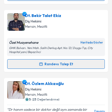
Metni
'ni okudum ve kişisel verilerimin belirtilen
kapsamda işlenmesini kabul ediyorum.
Dt. Ruhengiz Efendiyeva
için randevu takvimi talebi
Dt. Bekir Talat Ekiz
oluşturun. Size bu uzmandan randevu almanız için bir
Takvim Talebini Gönder
Diş Hekimi
takvim hazırlandığında e-posta ile bilgilendireceğiz.
Mersin
, Mezitli
E-posta Adresiniz
Özel Muayenehane
Haritada Göster
GMK Bulvarı. Yeni Mah. Salih Derkuş Apt. No: 12 ( Duygu Tıp, City
Hospital yanı) Beyaz İnci
Kişisel verilerimin işlenmesine ilişkin
Aydınlatma
Randevu Talep Et
Metni
'ni okudum ve kişisel verilerimin belirtilen
Randevu Takvimi Talebi
kapsamda işlenmesini kabul ediyorum.
Dt. Bekir Talat Ekiz
için randevu takvimi talebi
Dt. Özlem Akkızoğlu
Takvim Talebini Gönder
oluşturun. Size bu uzmandan randevu almanız için bir
Diş Hekimi
takvim hazırlandığında e-posta ile bilgilendireceğiz.
Mersin
, Mezitli
5
(
23
Değerlendirme)
E-posta Adresiniz
Dr hanım sadece bir doktor değil aynı zamanda bir
Devamı