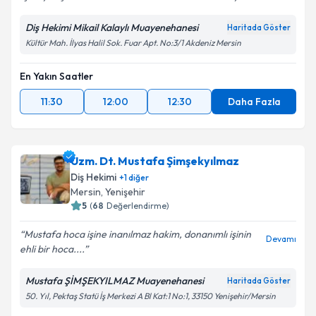
Diş Hekimi Mikail Kalaylı Muayenehanesi
Haritada Göster
Kültür Mah. İlyas Halil Sok. Fuar Apt. No:3/1 Akdeniz Mersin
En Yakın Saatler
11:30
12:00
12:30
Daha Fazla
Uzm. Dt. Mustafa Şimşekyılmaz
Diş Hekimi
+
1
diğer
Mersin
, Yenişehir
5
(
68
Değerlendirme)
Mustafa hoca işine inanılmaz hakim, donanımlı işinin
Devamı
ehli bir hoca....
Mustafa ŞİMŞEKYILMAZ Muayenehanesi
Haritada Göster
50. Yıl, Pektaş Statü İş Merkezi A Bl Kat:1 No:1, 33150 Yenişehir/Mersin