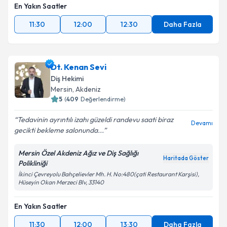
En Yakın Saatler
11:30
12:00
12:30
Daha Fazla
Dt. Kenan Sevi
Diş Hekimi
Mersin
, Akdeniz
5
(
409
Değerlendirme)
Tedavinin ayrıntılı izahı güzeldi randevu saati biraz
Devamı
gecikti bekleme salonunda...
Mersin Özel Akdeniz Ağız ve Diş Sağlığı
Haritada Göster
Polikliniği
İkinci Çevreyolu Bahçelievler Mh. H. No:480(çati Restaurant Karşisi),
Hüseyin Okan Merzeci Blv, 33140
En Yakın Saatler
11:30
12:00
13:30
Daha Fazla