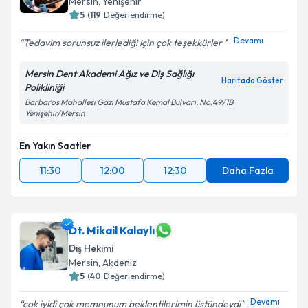
Mersin
, Yenişehir
5
(
119
Değerlendirme)
Devamı
Tedavim sorunsuz ilerlediği için çok teşekkürler
Mersin Dent Akademi Ağız ve Diş Sağlığı
Haritada Göster
Polikliniği
Barbaros Mahallesi Gazi Mustafa Kemal Bulvarı, No:49/1B
Yenişehir/Mersin
En Yakın Saatler
11:30
12:00
12:30
Daha Fazla
Dt. Mikail Kalaylı
Diş Hekimi
Mersin
, Akdeniz
5
(
40
Değerlendirme)
Devamı
çok iyidi çok memnunum beklentilerimin üstündeydi