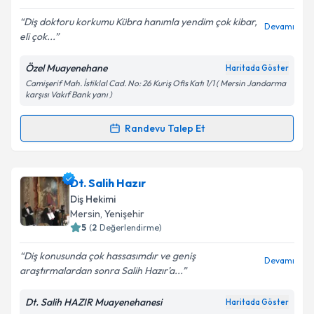
Diş doktoru korkumu Kübra hanımla yendim çok kibar,
Devamı
eli çok...
Kişisel verilerimin işlenmesine ilişkin
Aydınlatma
Metni
'ni okudum ve kişisel verilerimin belirtilen
Özel Muayenehane
Haritada Göster
kapsamda işlenmesini kabul ediyorum.
Camişerif Mah. İstiklal Cad. No: 26 Kuriş Ofis Katı 1/1 ( Mersin Jandarma
karşısı Vakıf Bank yanı )
Takvim Talebini Gönder
Randevu Talep Et
Randevu Takvimi Talebi
Dt. Kübra Güneş
için randevu takvimi talebi
Dt. Salih Hazır
oluşturun. Size bu uzmandan randevu almanız için bir
Diş Hekimi
takvim hazırlandığında e-posta ile bilgilendireceğiz.
Mersin
, Yenişehir
5
(
2
Değerlendirme)
E-posta Adresiniz
Diş konusunda çok hassasımdır ve geniş
Devamı
araştırmalardan sonra Salih Hazır'a...
Dt. Salih HAZIR Muayenehanesi
Haritada Göster
Kişisel verilerimin işlenmesine ilişkin
Aydınlatma