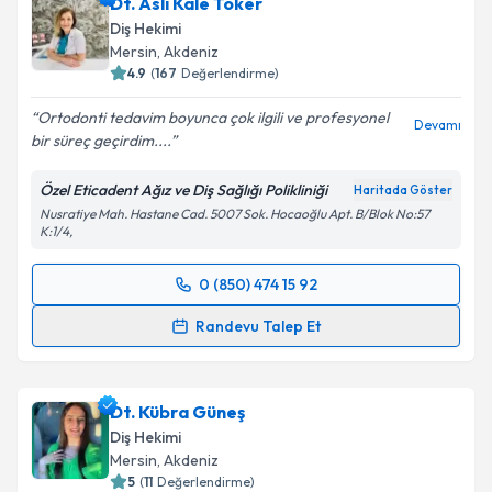
Dt. Aslı Kale Toker
takvim hazırlandığında e-posta ile bilgilendireceğiz.
Diş Hekimi
E-posta Adresiniz
Mersin
, Akdeniz
4.9
(
167
Değerlendirme)
Ortodonti tedavim boyunca çok ilgili ve profesyonel
Devamı
bir süreç geçirdim....
Kişisel verilerimin işlenmesine ilişkin
Aydınlatma
Metni
'ni okudum ve kişisel verilerimin belirtilen
Özel Eticadent Ağız ve Diş Sağlığı Polikliniği
Haritada Göster
kapsamda işlenmesini kabul ediyorum.
Nusratiye Mah. Hastane Cad. 5007 Sok. Hocaoğlu Apt. B/Blok No:57
K:1/4,
Takvim Talebini Gönder
0 (850) 474 15 92
Randevu Takvimi Talebi
Randevu Talep Et
Dt. Aslı Kale Toker
için randevu takvimi talebi
oluşturun. Size bu uzmandan randevu almanız için bir
Dt. Kübra Güneş
takvim hazırlandığında e-posta ile bilgilendireceğiz.
Diş Hekimi
E-posta Adresiniz
Mersin
, Akdeniz
5
(
11
Değerlendirme)