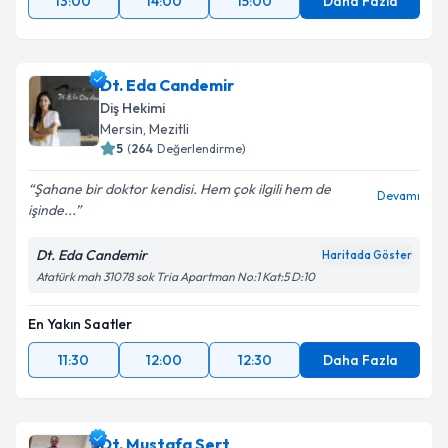
13:00
14:00
15:00
Daha Fazla
Dt. Eda Candemir
Diş Hekimi
Mersin
, Mezitli
5
(
264
Değerlendirme)
Şahane bir doktor kendisi. Hem çok ilgili hem de
Devamı
işinde...
Dt. Eda Candemir
Haritada Göster
Atatürk mah 31078 sok Tria Apartman No:1 Kat:5 D:10
En Yakın Saatler
11:30
12:00
12:30
Daha Fazla
Dt. Mustafa Sert