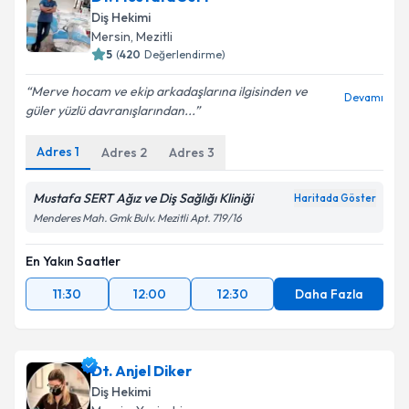
Diş Hekimi
Mersin
, Mezitli
5
(
420
Değerlendirme)
Merve hocam ve ekip arkadaşlarına ilgisinden ve
Devamı
güler yüzlü davranışlarından...
Adres
1
Adres
2
Adres
3
Mustafa SERT Ağız ve Diş Sağlığı Kliniği
Haritada Göster
Menderes Mah. Gmk Bulv. Mezitli Apt. 719/16
En Yakın Saatler
11:30
12:00
12:30
Daha Fazla
Dt. Anjel Diker
Diş Hekimi