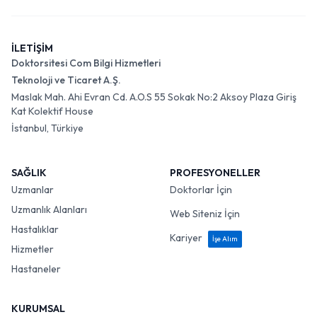
İLETİŞİM
Doktorsitesi Com Bilgi Hizmetleri
Teknoloji ve Ticaret A.Ş.
Maslak Mah. Ahi Evran Cd. A.O.S 55 Sokak No:2 Aksoy Plaza Giriş
Kat Kolektif House
İstanbul, Türkiye
SAĞLIK
PROFESYONELLER
Uzmanlar
Doktorlar İçin
Uzmanlık Alanları
Web Siteniz İçin
Hastalıklar
Kariyer
İşe Alım
Hizmetler
Hastaneler
KURUMSAL