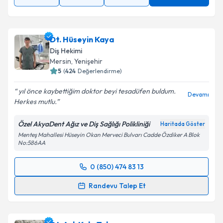
Dt. Hüseyin Kaya
Diş Hekimi
Mersin
, Yenişehir
5
(
424
Değerlendirme)
yıl önce kaybettiğim doktor beyi tesadüfen buldum.
Devamı
Herkes mutlu.
Özel AkyaDent Ağız ve Diş Sağlığı Polikliniği
Haritada Göster
Menteş Mahallesi Hüseyin Okan Merveci Bulvarı Cadde Özdiker A Blok
No:586AA
0 (850) 474 83 13
Randevu Takvimi Talebi
Randevu Talep Et
Dt. Hüseyin Kaya
için randevu takvimi talebi
oluşturun. Size bu uzmandan randevu almanız için bir