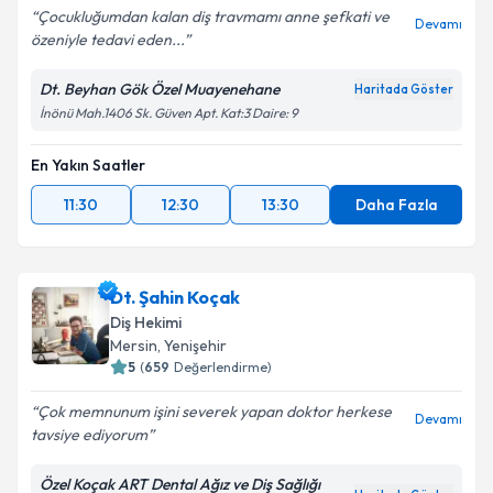
Çocukluğumdan kalan diş travmamı anne şefkati ve
Devamı
özeniyle tedavi eden...
Dt. Beyhan Gök Özel Muayenehane
Haritada Göster
İnönü Mah.1406 Sk. Güven Apt. Kat:3 Daire: 9
En Yakın Saatler
11:30
12:30
13:30
Daha Fazla
Dt. Şahin Koçak
Diş Hekimi
Mersin
, Yenişehir
5
(
659
Değerlendirme)
Çok memnunum işini severek yapan doktor herkese
Devamı
tavsiye ediyorum
Özel Koçak ART Dental Ağız ve Diş Sağlığı