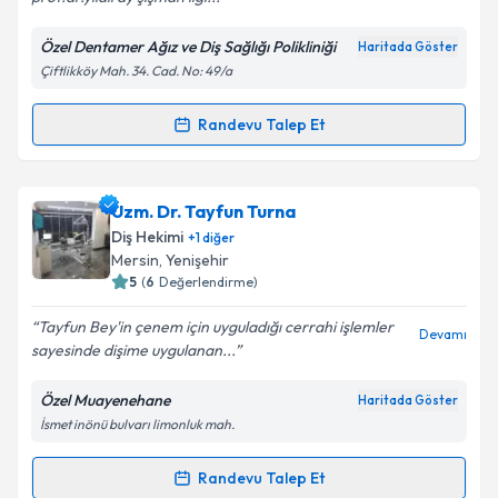
Özel Dentamer Ağız ve Diş Sağlığı Polikliniği
Haritada Göster
Kişisel verilerimin işlenmesine ilişkin
Aydınlatma
Çiftlikköy Mah. 34. Cad. No: 49/a
Metni
'ni okudum ve kişisel verilerimin belirtilen
kapsamda işlenmesini kabul ediyorum.
Randevu Talep Et
Randevu Takvimi Talebi
Takvim Talebini Gönder
Prof. Dr. Yıldıray Şişman
için randevu takvimi talebi
Uzm. Dr. Tayfun Turna
oluşturun. Size bu uzmandan randevu almanız için bir
Diş Hekimi
+
1
diğer
takvim hazırlandığında e-posta ile bilgilendireceğiz.
Mersin
, Yenişehir
5
(
6
Değerlendirme)
E-posta Adresiniz
Tayfun Bey'in çenem için uyguladığı cerrahi işlemler
Devamı
sayesinde dişime uygulanan...
Özel Muayenehane
Haritada Göster
Kişisel verilerimin işlenmesine ilişkin
Aydınlatma
İsmet inönü bulvarı limonluk mah.
Metni
'ni okudum ve kişisel verilerimin belirtilen
kapsamda işlenmesini kabul ediyorum.
Randevu Talep Et
Randevu Takvimi Talebi