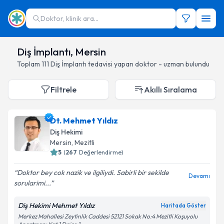
Doktor, klinik ara...
Diş İmplantı, Mersin
Toplam
111
Diş İmplantı
tedavisi yapan doktor - uzman bulundu
Filtrele
Akıllı Sıralama
Dt. Mehmet Yıldız
Diş Hekimi
Mersin
, Mezitli
5
(
267
Değerlendirme)
Doktor bey cok nazik ve ilgiliydi. Sabirli bir sekilde
Devamı
sorularimi...
Diş Hekimi Mehmet Yıldız
Haritada Göster
Merkez Mahallesi Zeytinlik Caddesi 52121 Sokak No:4 Mezitli Koşuyolu