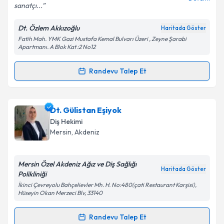
sanatçı...
Dt. Özlem Akkızoğlu
Haritada Göster
Kişisel verilerimin işlenmesine ilişkin
Aydınlatma
Fatih Mah. YMK Gazi Mustafa Kemal Bulvarı Üzeri , Zeyne Şarabi
Metni
'ni okudum ve kişisel verilerimin belirtilen
Apartmanı. A Blok Kat :2 No12
kapsamda işlenmesini kabul ediyorum.
Randevu Talep Et
Randevu Takvimi Talebi
Takvim Talebini Gönder
Dt. Özlem Akkızoğlu
için randevu takvimi talebi
Dt. Gülistan Eşiyok
oluşturun. Size bu uzmandan randevu almanız için bir
Diş Hekimi
takvim hazırlandığında e-posta ile bilgilendireceğiz.
Mersin
, Akdeniz
E-posta Adresiniz
Mersin Özel Akdeniz Ağız ve Diş Sağlığı
Haritada Göster
Polikliniği
İkinci Çevreyolu Bahçelievler Mh. H. No:480(çati Restaurant Karşisi),
Hüseyin Okan Merzeci Blv, 33140
Kişisel verilerimin işlenmesine ilişkin
Aydınlatma
Metni
'ni okudum ve kişisel verilerimin belirtilen
Randevu Talep Et
kapsamda işlenmesini kabul ediyorum.
Randevu Takvimi Talebi