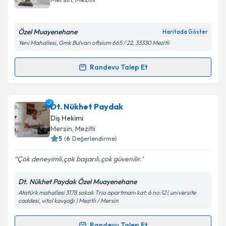
E-posta Adresiniz
Özel Muayenehane
Haritada Göster
Yeni Mahallesi, Gmk Bulvarı ofisium 665 / 22, 33330 Mezitli
Kişisel verilerimin işlenmesine ilişkin
Aydınlatma
Randevu Talep Et
Randevu Takvimi Talebi
Metni
'ni okudum ve kişisel verilerimin belirtilen
kapsamda işlenmesini kabul ediyorum.
Dt. Mustafa İsmailoğlu
için randevu takvimi talebi
Dt. Nükhet Paydak
oluşturun. Size bu uzmandan randevu almanız için bir
Takvim Talebini Gönder
Diş Hekimi
takvim hazırlandığında e-posta ile bilgilendireceğiz.
Mersin
, Mezitli
5
(
6
Değerlendirme)
E-posta Adresiniz
Çok deneyimli,çok başarılı,çok güvenilir.
Dt. Nükhet Paydak Özel Muayenehane
Atatürk mahallesi 3178 sokak Tria apartmanı kat: 6 no:12 ( universite
Kişisel verilerimin işlenmesine ilişkin
Aydınlatma
caddesi, vitol kavşağı ) Mezitli / Mersin
Metni
'ni okudum ve kişisel verilerimin belirtilen
kapsamda işlenmesini kabul ediyorum.
Randevu Talep Et