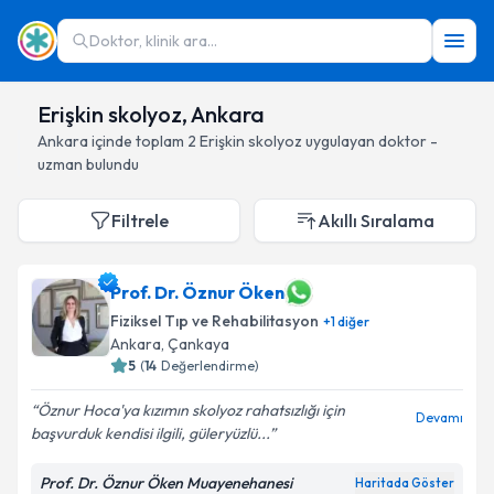
Doktor, klinik ara...
Erişkin skolyoz, Ankara
Ankara
içinde toplam
2
Erişkin skolyoz
uygulayan doktor -
uzman bulundu
Filtrele
Akıllı Sıralama
Prof. Dr. Öznur Öken
Fiziksel Tıp ve Rehabilitasyon
+
1
diğer
Ankara
, Çankaya
5
(
14
Değerlendirme)
Öznur Hoca'ya kızımın skolyoz rahatsızlığı için
Devamı
başvurduk kendisi ilgili, güleryüzlü...
Prof. Dr. Öznur Öken Muayenehanesi
Haritada Göster