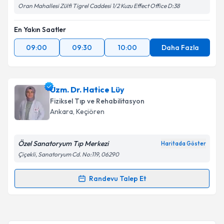
Oran Mahallesi Zülfi Tigrel Caddesi 1/2 Kuzu Effect Office D:38
En Yakın Saatler
09:00
09:30
10:00
Daha Fazla
Uzm. Dr. Hatice Lüy
Fiziksel Tıp ve Rehabilitasyon
Ankara
, Keçiören
Özel Sanatoryum Tıp Merkezi
Haritada Göster
Çiçekli, Sanatoryum Cd. No:119, 06290
Randevu Talep Et
Randevu Takvimi Talebi
Uzm. Dr. Hatice Lüy
için randevu takvimi talebi