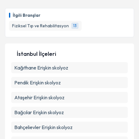
Uzm. Dr. Arife Hilal Berberoğlu
için randevu
takvimi talebi oluşturun. Size bu uzmandan randevu
İlgili Branşlar
almanız için bir takvim hazırlandığında e-posta ile
bilgilendireceğiz.
Fiziksel Tıp ve Rehabilitasyon
13
E-posta Adresiniz
İstanbul İlçeleri
Kağıthane
Kişisel verilerimin işlenmesine ilişkin
Erişkin skolyoz
Aydınlatma
Metni
'ni okudum ve kişisel verilerimin belirtilen
kapsamda işlenmesini kabul ediyorum.
Pendik
Erişkin skolyoz
Ataşehir
Erişkin skolyoz
Takvim Talebini Gönder
Bağcılar
Erişkin skolyoz
Bahçelievler
Erişkin skolyoz