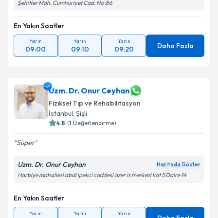
Şehitler Mah. Cumhuriyet Cad. No:86
En Yakın Saatler
Yarın
Yarın
Yarın
Daha Fazla
09:00
09:10
09:20
Uzm. Dr. Onur Ceyhan
Fiziksel Tıp ve Rehabilitasyon
İstanbul
, Şişli
4.8
(
1
Değerlendirme)
Süper
Uzm. Dr. Onur Ceyhan
Haritada Göster
Harbiye mahallesi abdi ipekci caddesi azer is merkezi kat 5 Daire 14
En Yakın Saatler
Yarın
Yarın
Yarın