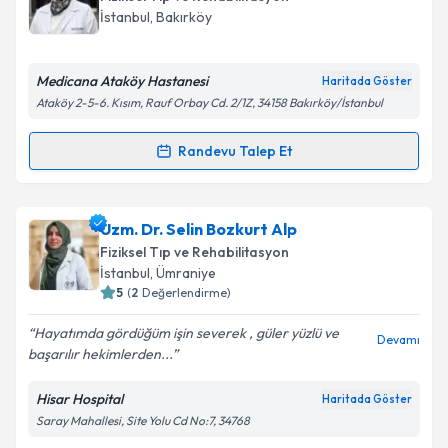
takvim hazırlandığında e-posta ile bilgilendireceğiz.
İstanbul
, Bakırköy
E-posta Adresiniz
Medicana Ataköy Hastanesi
Haritada Göster
Ataköy 2-5-6. Kısım, Rauf Orbay Cd. 2/1Z, 34158 Bakırköy/İstanbul
Kişisel verilerimin işlenmesine ilişkin
Aydınlatma
Randevu Talep Et
Randevu Takvimi Talebi
Metni
'ni okudum ve kişisel verilerimin belirtilen
kapsamda işlenmesini kabul ediyorum.
Uzm. Dr. Firuzan Altın
için randevu takvimi talebi
Uzm. Dr. Selin Bozkurt Alp
oluşturun. Size bu uzmandan randevu almanız için bir
Takvim Talebini Gönder
Fiziksel Tıp ve Rehabilitasyon
takvim hazırlandığında e-posta ile bilgilendireceğiz.
İstanbul
, Ümraniye
5
(
2
Değerlendirme)
E-posta Adresiniz
Hayatımda gördüğüm işin severek , güler yüzlü ve
Devamı
başarılır hekimlerden...
Hisar Hospital
Haritada Göster
Kişisel verilerimin işlenmesine ilişkin
Aydınlatma
Saray Mahallesi, Site Yolu Cd No:7, 34768
Metni
'ni okudum ve kişisel verilerimin belirtilen
kapsamda işlenmesini kabul ediyorum.