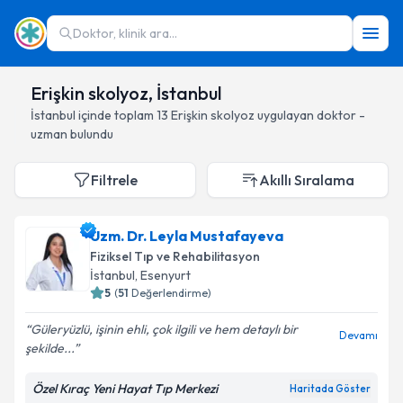
Doktor, klinik ara...
Erişkin skolyoz, İstanbul
İstanbul
içinde toplam
13
Erişkin skolyoz
uygulayan doktor -
uzman bulundu
Filtrele
Akıllı Sıralama
Uzm. Dr. Leyla Mustafayeva
Fiziksel Tıp ve Rehabilitasyon
İstanbul
, Esenyurt
5
(
51
Değerlendirme)
Güleryüzlü, işinin ehli, çok ilgili ve hem detaylı bir
Devamı
şekilde...
Özel Kıraç Yeni Hayat Tıp Merkezi
Haritada Göster