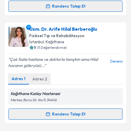
Randevu Talep Et
Randevu Takvimi Talebi
Takvim Talebini Gönder
Uzm. Dr. Selin Bozkurt Alp
için randevu takvimi
Uzm. Dr. Arife Hilal Berberoğlu
talebi oluşturun. Size bu uzmandan randevu almanız
Fiziksel Tıp ve Rehabilitasyon
için bir takvim hazırlandığında e-posta ile
İstanbul
, Kağıthane
bilgilendireceğiz.
5
(
1
Değerlendirme)
E-posta Adresiniz
Çok fazla hastane ve doktorla tanıştım ama Hilal
Devamı
hocanın güleryüzü...
Adres
1
Adres
2
Kişisel verilerimin işlenmesine ilişkin
Aydınlatma
Metni
'ni okudum ve kişisel verilerimin belirtilen
Kağıthane Kızılay Hastanesi
kapsamda işlenmesini kabul ediyorum.
Merkez, Burcu Sk. No:9, 34406
Randevu Talep Et
Takvim Talebini Gönder
Randevu Takvimi Talebi