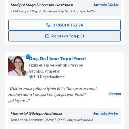
Medipol Mega Üniversite Hastanesi
Haritada Göster
TEM Avrupa Otoyolu Göztepe Çıkışı No: 1 Bagcilar 34214
0 (850) 811 32 74
Randevu Takvimi Talebi
Randevu Talep Et
Uzm. Dr. Hatice Betigül Meral
için randevu takvimi
talebi oluşturun. Size bu uzmandan randevu almanız
Doç. Dr. İlknur Topal Yarat
için bir takvim hazırlandığında e-posta ile
bilgilendireceğiz.
Fiziksel Tıp ve Rehabilitasyon
İstanbul
, Ataşehir
E-posta Adresiniz
5
(
1
Değerlendirme)
Doktorumuz şahane İşinin Ehl-i Tam profesyonel
Devamı
Hastayı daha konuşurken iyileştiriyor Pozitif
yaklaşımı...
Kişisel verilerimin işlenmesine ilişkin
Aydınlatma
Metni
'ni okudum ve kişisel verilerimin belirtilen
Memorial Göztepe Hastanesi
Haritada Göster
kapsamda işlenmesini kabul ediyorum.
Yeni Sahra, Karaman Cd No: 1, 34634 Ataşehir/İstanbul