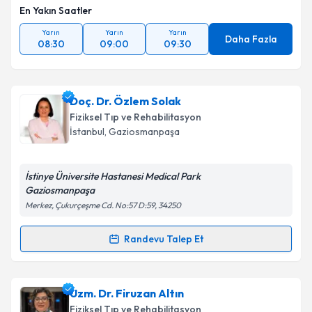
En Yakın Saatler
Takvim Talebini Gönder
Yarın
Yarın
Yarın
Daha Fazla
08:30
09:00
09:30
Doç. Dr. Özlem Solak
Fiziksel Tıp ve Rehabilitasyon
İstanbul
, Gaziosmanpaşa
İstinye Üniversite Hastanesi Medical Park
Gaziosmanpaşa
Merkez, Çukurçeşme Cd. No:57 D:59, 34250
Randevu Talep Et
Randevu Takvimi Talebi
Doç. Dr. Özlem Solak
için randevu takvimi talebi
Uzm. Dr. Firuzan Altın
oluşturun. Size bu uzmandan randevu almanız için bir
Fiziksel Tıp ve Rehabilitasyon