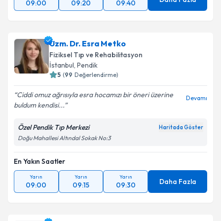
09:00
09:20
09:40
Takvim Talebini Gönder
Uzm. Dr. Esra Metko
Fiziksel Tıp ve Rehabilitasyon
İstanbul
, Pendik
5
(
99
Değerlendirme)
Ciddi omuz ağrısıyla esra hocamızı bir öneri üzerine
Devamı
buldum kendisi...
Özel Pendik Tıp Merkezi
Haritada Göster
Doğu Mahallesi Altındal Sokak No:3
En Yakın Saatler
Yarın
Yarın
Yarın
Daha Fazla
09:00
09:15
09:30