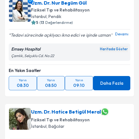
Uzm. Dr. Nur Begüm Gül
Fiziksel Tıp ve Rehabilitasyon
İstanbul
, Pendik
5
(
13
Değerlendirme)
Devamı
Tedavi sürecinde açıklyacı ikna edici ve işinde uzman
Emsey Hospital
Haritada Göster
Çamlık, Selçuklu Cd. No:22
En Yakın Saatler
Yarın
Yarın
Yarın
Daha Fazla
08:30
08:50
09:10
Uzm. Dr. Hatice Betigül Meral
Fiziksel Tıp ve Rehabilitasyon
İstanbul
, Bağcılar