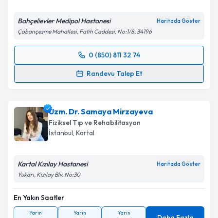
Bahçelievler Medipol Hastanesi
Haritada Göster
Çobançesme Mahallesi, Fatih Caddesi, No:1/8, 34196
Kişisel verilerimin işlenmesine ilişkin
Aydınlatma
Metni
'ni okudum ve kişisel verilerimin belirtilen
0 (850) 811 32 74
kapsamda işlenmesini kabul ediyorum.
Randevu Takvimi Talebi
Randevu Talep Et
Takvim Talebini Gönder
Doç. Dr. Hamza Sucuoğlu
için randevu takvimi talebi
oluşturun. Size bu uzmandan randevu almanız için bir
Uzm. Dr. Samaya Mirzayeva
takvim hazırlandığında e-posta ile bilgilendireceğiz.
Fiziksel Tıp ve Rehabilitasyon
E-posta Adresiniz
İstanbul
, Kartal
Kartal Kızılay Hastanesi
Haritada Göster
Yukarı, Kızılay Blv. No:30
Kişisel verilerimin işlenmesine ilişkin
Aydınlatma
Metni
'ni okudum ve kişisel verilerimin belirtilen
En Yakın Saatler
kapsamda işlenmesini kabul ediyorum.
Yarın
Yarın
Yarın
Daha Fazla