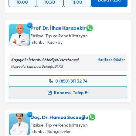
Daha Fazla
10:00
10:30
11:00
Prof. Dr. İlhan Karabekir
Fiziksel Tıp ve Rehabilitasyon
İstanbul
, Kadıköy
Koşuyolu İstanbul Medipol Hastanesi
Haritada Göster
Koşuyolu, Lambacı Sokağı, 34718
0 (850) 811 32 74
Randevu Takvimi Talebi
Randevu Talep Et
Prof. Dr. İlhan Karabekir
için randevu takvimi talebi
oluşturun. Size bu uzmandan randevu almanız için bir
takvim hazırlandığında e-posta ile bilgilendireceğiz.
Doç. Dr. Hamza Sucuoğlu
Fiziksel Tıp ve Rehabilitasyon
E-posta Adresiniz
İstanbul
, Bahçelievler