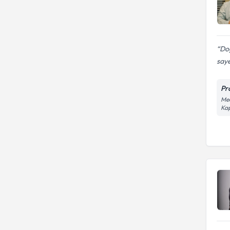
Doğ
saye
Pr
Med
Kap