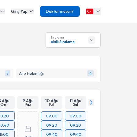
Giriş Yap
Doktor musun?
Sıralama
Akıllı Sıralama
Aile Hekimliği
7
4
8 Ağu
9 Ağu
10 Ağu
11 Ağu
Cmt
Paz
Pzt
Sal
10:20
09:00
09:00
10:40
09:20
09:20
11:00
09:40
09:40
Takvim