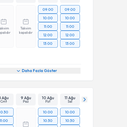
09:00
09:00
10:00
10:00
11:00
11:00
Takvim
Takvim
palıdır
kapalıdır
12:00
12:00
13:00
13:00
Daha Fazla Göster
8 Ağu
9 Ağu
10 Ağu
11 Ağu
Cmt
Paz
Pzt
Sal
10:30
10:00
10:00
11:00
10:30
10:30