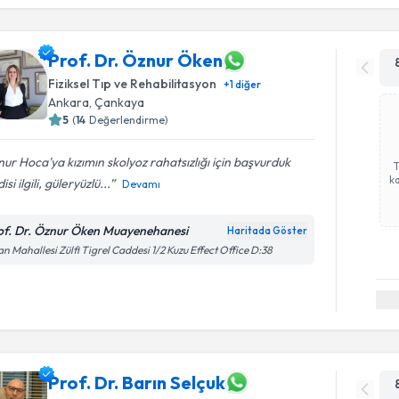
Prof. Dr. Öznur Öken
Fiziksel Tıp ve Rehabilitasyon
+
1
diğer
Ankara
,
Çankaya
5
(
14
Değerlendirme)
ur Hoca'ya kızımın skolyoz rahatsızlığı için başvurduk
ka
isi ilgili, güleryüzlü...
Devamı
of. Dr. Öznur Öken Muayenehanesi
Haritada Göster
n Mahallesi Zülfi Tigrel Caddesi 1/2 Kuzu Effect Office D:38
Prof. Dr. Barın Selçuk