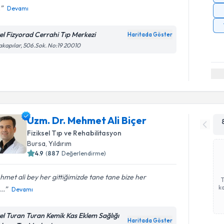
.
Devamı
el Fizyorad Cerrahi Tıp Merkezi
Haritada Göster
akapılar, 506.Sok. No:19 20010
Uzm. Dr. Mehmet Ali Biçer
Fiziksel Tıp ve Rehabilitasyon
Bursa
,
Yıldırım
4.9
(
887
Değerlendirme)
met ali bey her gittiğimizde tane tane bize her
ka
..
Devamı
el Turan Turan Kemik Kas Eklem Sağlığı
Haritada Göster