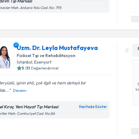
ldırım Tıp Merkezi
inevler Mah. Ankara Yolu Cad. No: 795
Uzm. Dr. Leyla Mustafayeva
Fiziksel Tıp ve Rehabilitasyon
İstanbul
,
Esenyurt
5
(
51
Değerlendirme)
eryüzlü, işinin ehli, çok ilgili ve hem detaylı bir
ka
lde...
Devamı
el Kıraç Yeni Hayat Tıp Merkezi
Haritada Göster
itler Mah. Cumhuriyet Cad. No:86