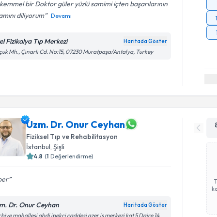
emmel bir Doktor güler yüzlü samimi içten başarılarının
amını diliyorum
Devamı
el Fizikalya Tıp Merkezi
Haritada Göster
çuk Mh., Çınarlı Cd. No:15, 07230 Muratpaşa/Antalya, Turkey
Uzm. Dr. Onur Ceyhan
Fiziksel Tıp ve Rehabilitasyon
İstanbul
,
Şişli
4.8
(
1
Değerlendirme)
per
ka
m. Dr. Onur Ceyhan
Haritada Göster
biye mahallesi abdi ipekci caddesi azer is merkezi kat 5 Daire 14