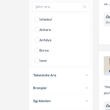
ve..
Öz
İstanbul
Sır
Ankara
Antalya
Bursa
İzmir
Denizli
Yakınımda Ara
Eskişehir
Meh
Branşlar
Konumuma yakın uzmanları
şeyi.
göster
İlgi Alanları
Öz