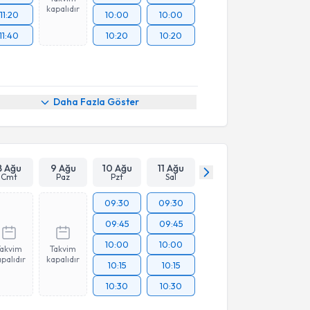
kapalıdır
11:20
10:00
10:00
11:40
10:20
10:20
Daha Fazla Göster
8 Ağu
9 Ağu
10 Ağu
11 Ağu
Cmt
Paz
Pzt
Sal
09:30
09:30
09:45
09:45
10:00
10:00
Takvim
Takvim
palıdır
kapalıdır
10:15
10:15
10:30
10:30