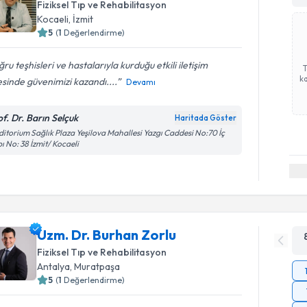
Fiziksel Tıp ve Rehabilitasyon
Kocaeli
,
İzmit
5
(
1
Değerlendirme)
ru teşhisleri ve hastalarıyla kurduğu etkili iletişim
ka
sinde güvenimizi kazandı....
Devamı
of. Dr. Barın Selçuk
Haritada Göster
itorium Sağlık Plaza Yeşilova Mahallesi Yazgı Caddesi No:70 İç
ı No: 38 İzmit/ Kocaeli
Uzm. Dr. Burhan Zorlu
Fiziksel Tıp ve Rehabilitasyon
Antalya
,
Muratpaşa
5
(
1
Değerlendirme)