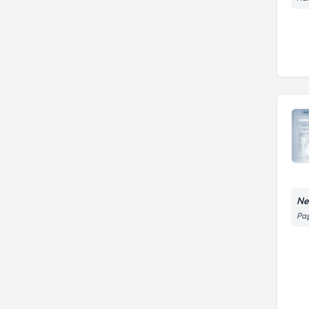
Ne
Paş