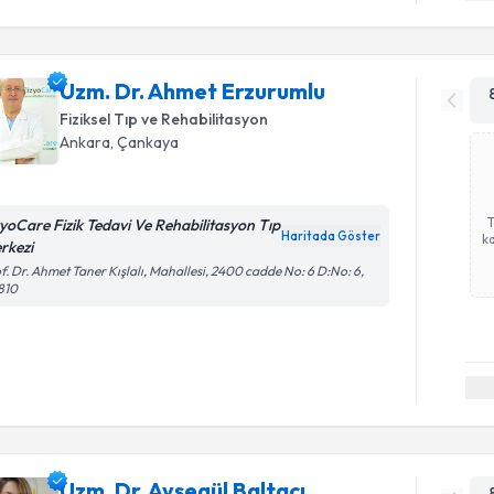
Uzm. Dr. Ahmet Erzurumlu
Fiziksel Tıp ve Rehabilitasyon
Ankara
,
Çankaya
zyoCare Fizik Tedavi Ve Rehabilitasyon Tıp
Haritada Göster
ka
rkezi
f. Dr. Ahmet Taner Kışlalı, Mahallesi, 2400 cadde No: 6 D:No: 6,
810
Uzm. Dr. Ayşegül Baltacı