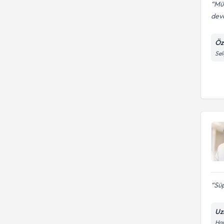
Mük
dev
Öz
Sel
Sü
Uz
Har