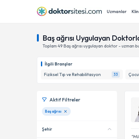
Uzmanlar
Klin
Baş ağrısı Uygulayan Doktorl
Toplam
49
Baş ağrısı
uygulayan doktor - uzman bu
İlgili Branşlar
Fiziksel Tıp ve Rehabilitasyon
Çocuk
33
Aktif Filtreler
Baş ağrısı
Şehir
Mük