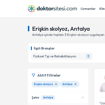
Uzmanlar
Klin
Erişkin skolyoz, Antalya
Antalya
içinde toplam
3
Erişkin skolyoz
uygulayan 
İlgili Branşlar
Fiziksel Tıp ve Rehabilitasyon
3
Aktif Filtreler
Erişkin skolyoz
Antalya
Şehir
Antalya
Uzu