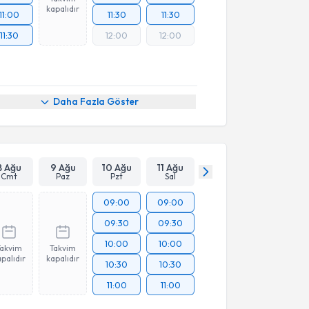
kapalıdır
11:00
11:30
11:30
11:30
12:00
12:00
Daha Fazla Göster
8 Ağu
9 Ağu
10 Ağu
11 Ağu
Cmt
Paz
Pzt
Sal
09:00
09:00
09:30
09:30
10:00
10:00
Takvim
Takvim
palıdır
kapalıdır
10:30
10:30
11:00
11:00