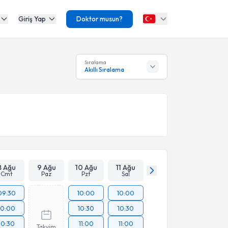
Giriş Yap
Doktor musun?
Sıralama
Akıllı Sıralama
8 Ağu
9 Ağu
10 Ağu
11 Ağu
Cmt
Paz
Pzt
Sal
09:30
10:00
10:00
10:00
10:30
10:30
10:30
11:00
11:00
Takvim