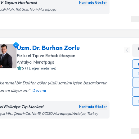
V Yaşam Hastanesi
Haritada Göster
izli Mah. 1116 Sok. No:4 Muratpaşa
Uzm. Dr. Burhan Zorlu
Fiziksel Tıp ve Rehabilitasyon
Antalya
, Muratpaşa
5
(
1
Değerlendirme)
emmel bir Doktor güler yüzlü samimi içten başarılarının
amını diliyorum
Devamı
el Fizikalya Tıp Merkezi
Haritada Göster
çuk Mh., Çınarlı Cd. No:15, 07230 Muratpaşa/Antalya, Turkey