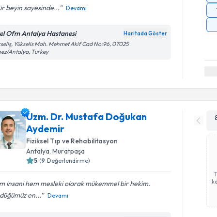
r beyin sayesinde...
Devamı
el Ofm Antalya Hastanesi
Haritada Göster
seliş, Yükselis Mah. Mehmet Akif Cad No:96, 07025
ez/Antalya, Turkey
Uzm. Dr. Mustafa Doğukan
Aydemir
Fiziksel Tıp ve Rehabilitasyon
Antalya
, Muratpaşa
5
(
9
Değerlendirme)
ka
m insani hem mesleki olarak mükemmel bir hekim.
düğümüz en...
Devamı