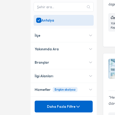
özgü
Öz
Antalya
Yük
Kep
İlçe
Yakınımda Ara
Branşlar
Konumuma yakın uzmanları
Muratpaşa
göster
Kepez
İlgi Alanları
Hizmetler
Erişkin skolyoz
Fiziksel Tıp ve Rehabilitasyon
He
Mezuniyet
Gör
Adale Romatizması
Daha Fazla Filtre