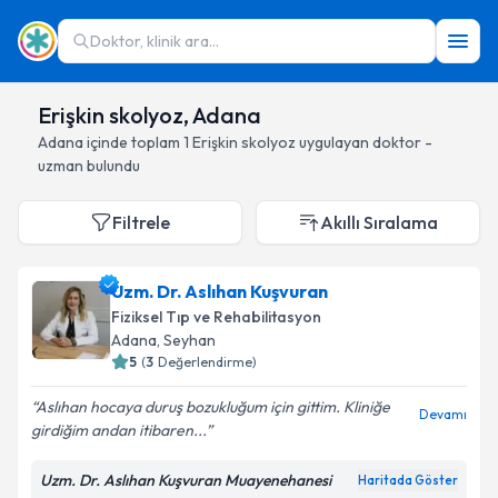
Doktor, klinik ara...
Erişkin skolyoz, Adana
Adana
içinde toplam
1
Erişkin skolyoz
uygulayan doktor -
uzman bulundu
Filtrele
Akıllı Sıralama
Uzm. Dr. Aslıhan Kuşvuran
Fiziksel Tıp ve Rehabilitasyon
Adana
, Seyhan
5
(
3
Değerlendirme)
Aslıhan hocaya duruş bozukluğum için gittim. Kliniğe
Devamı
girdiğim andan itibaren...
Uzm. Dr. Aslıhan Kuşvuran Muayenehanesi
Haritada Göster