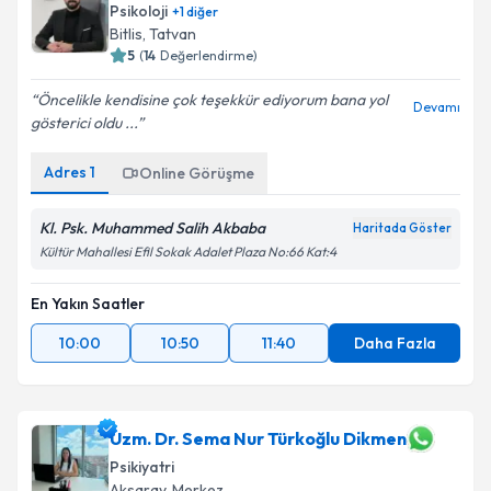
Psikoloji
+
1
diğer
Bitlis
, Tatvan
5
(
14
Değerlendirme)
Öncelikle kendisine çok teşekkür ediyorum bana yol
Kişisel verilerimin işlenmesine ilişkin
Aydınlatma
Devamı
gösterici oldu ...
Metni
'ni okudum ve kişisel verilerimin belirtilen
kapsamda işlenmesini kabul ediyorum.
Adres
1
Online Görüşme
Takvim Talebini Gönder
Kl. Psk. Muhammed Salih Akbaba
Haritada Göster
Kültür Mahallesi Efil Sokak Adalet Plaza No:66 Kat:4
En Yakın Saatler
10:00
10:50
11:40
Daha Fazla
Uzm. Dr. Sema Nur Türkoğlu Dikmen
Psikiyatri
Aksaray
, Merkez