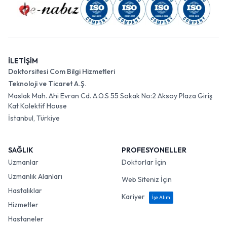
İLETİŞİM
Doktorsitesi Com Bilgi Hizmetleri
Teknoloji ve Ticaret A.Ş.
Maslak Mah. Ahi Evran Cd. A.O.S 55 Sokak No:2 Aksoy Plaza Giriş
Kat Kolektif House
İstanbul, Türkiye
SAĞLIK
PROFESYONELLER
Uzmanlar
Doktorlar İçin
Uzmanlık Alanları
Web Siteniz İçin
Hastalıklar
Kariyer
İşe Alım
Hizmetler
Hastaneler