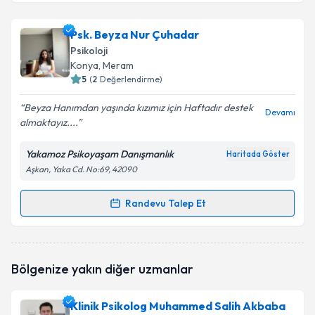
Klinik Psikolog Betül Palancı
için randevu takvimi
Psk. Beyza Nur Çuhadar
talebi oluşturun. Size bu uzmandan randevu almanız
Psikoloji
için bir takvim hazırlandığında e-posta ile
Konya
, Meram
bilgilendireceğiz.
5
(
2
Değerlendirme)
E-posta Adresiniz
Beyza Hanımdan yaşında kızımız için Haftadır destek
Devamı
almaktayız....
Yakamoz Psikoyaşam Danışmanlık
Haritada Göster
Aşkan, Yaka Cd. No:69, 42090
Kişisel verilerimin işlenmesine ilişkin
Aydınlatma
Metni
'ni okudum ve kişisel verilerimin belirtilen
kapsamda işlenmesini kabul ediyorum.
Randevu Talep Et
Randevu Takvimi Talebi
Takvim Talebini Gönder
Psk. Beyza Nur Çuhadar
için randevu takvimi talebi
Bölgenize yakın diğer uzmanlar
oluşturun. Size bu uzmandan randevu almanız için bir
takvim hazırlandığında e-posta ile bilgilendireceğiz.
Klinik Psikolog Muhammed Salih Akbaba
E-posta Adresiniz