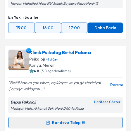
Havzan Mahallesi Hisardibi Sokak Baykara Plaza No:6/15
En Yakın Saatler
15:00
16:00
17:00
Daha Fazla
Klinik Psikolog Betül Palancı
Psikoloji
+
1
diğer
Konya
, Meram
4.8
(
3
Değerlendirme)
Betül hanım çok kibar, açıklayıcı ve yol göstericiydi.
Devamı
Çocuğa yaklaşımı...
Bepal Psikoloji
Haritada Göster
Melikşah Mah. Akkonak Sok. No:6 D:10 As Plaza
Randevu Talep Et
Randevu Takvimi Talebi