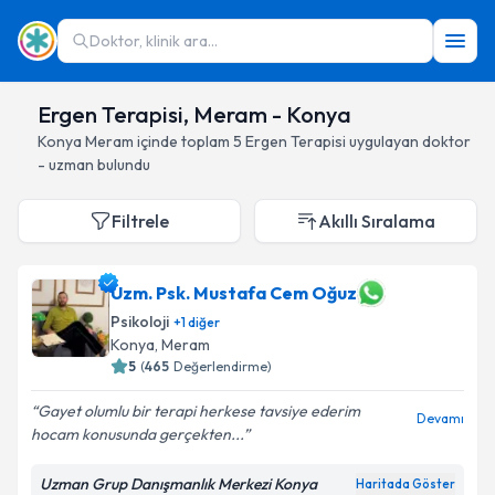
Doktor, klinik ara...
Ergen Terapisi, Meram - Konya
Konya
Meram
içinde toplam
5
Ergen Terapisi
uygulayan doktor
- uzman bulundu
Filtrele
Akıllı Sıralama
Uzm. Psk. Mustafa Cem Oğuz
Psikoloji
+
1
diğer
Konya
, Meram
5
(
465
Değerlendirme)
Gayet olumlu bir terapi herkese tavsiye ederim
Devamı
hocam konusunda gerçekten...
Uzman Grup Danışmanlık Merkezi Konya
Haritada Göster