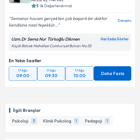
5
(
4
Değerlendirme)
Semanur hocam gerçekten çok başarılı bir doktor
Devamı
kendisine nasıl teşekkür...
Uzm.Dr Sema Nur Türkoğlu Dikmen
Haritada Göster
Küçük Bölcek Mahallesi Cumhuriyet Bulvarı No:55
En Yakın Saatler
17 Ağu
17 Ağu
17 Ağu
Daha Fazla
09:00
09:30
10:00
İlgili Branşlar
Psikoloji
Klinik Psikolog
Pedagoji
3
1
1