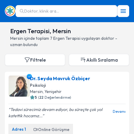
Doktor, klinik ara...
Ergen Terapisi, Mersin
Mersin
içinde toplam
7
Ergen Terapisi
uygulayan doktor -
uzman bulundu
Filtrele
Akıllı Sıralama
Dr. Seyda Mavruk Özbiçer
Psikoloji
Mersin
, Yenişehir
5
(
22
Değerlendirme)
Tedavi sürecimiz devam ediyor, bu süreçte çok yol
Devamı
katettik hocamız...
Adres
1
Online Görüşme