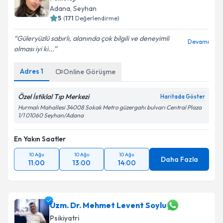
Adana
, Seyhan
5
(
171
Değerlendirme)
Güleryüzlü sabırlı, alanında çok bilgili ve deneyimli
Devamı
olması iyi ki...
Adres
1
Online Görüşme
Özel İstiklal Tıp Merkezi
Haritada Göster
Hurmalı Mahallesi 34008 Sokak Metro güzergahı bulvarı Central Plaza
1/1 01060 Seyhan/Adana
En Yakın Saatler
10 Ağu
10 Ağu
10 Ağu
Daha Fazla
11:00
13:00
14:00
Uzm. Dr. Mehmet Levent Soylu
Psikiyatri