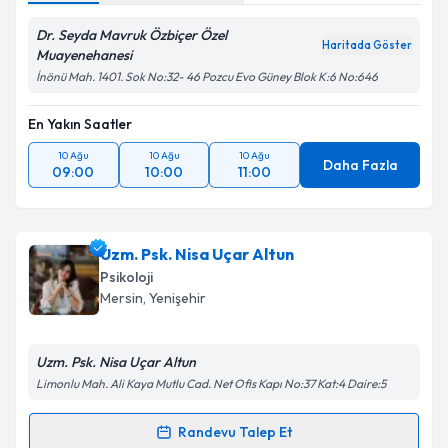
Dr. Seyda Mavruk Özbiçer Özel
Haritada Göster
Muayenehanesi
İnönü Mah. 1401. Sok No:32- 46 Pozcu Evo Güney Blok K:6 No:646
En Yakın Saatler
10 Ağu
10 Ağu
10 Ağu
Daha Fazla
09:00
10:00
11:00
Uzm. Psk. Nisa Uçar Altun
Psikoloji
Mersin
, Yenişehir
Uzm. Psk. Nisa Uçar Altun
Limonlu Mah. Ali Kaya Mutlu Cad. Net Ofis Kapı No:37 Kat:4 Daire:5
Randevu Talep Et
Randevu Takvimi Talebi