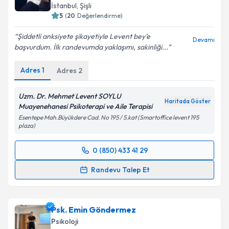
İstanbul
, Şişli
5
(
20
Değerlendirme)
Şiddetli anksiyete şikayetiyle Levent bey’e
Devamı
başvurdum. İlk randevumda yaklaşımı, sakinliği...
Adres
1
Adres
2
Uzm. Dr. Mehmet Levent SOYLU
Haritada Göster
Muayenehanesi Psikoterapi ve Aile Terapisi
Esentepe Mah.Büyükdere Cad. No 195 / 5.kat (Smartoffice levent 195
plaza)
0 (850) 433 41 29
Randevu Takvimi Talebi
Randevu Talep Et
Uzm. Dr. Mehmet Levent Soylu
için randevu takvimi
talebi oluşturun. Size bu uzmandan randevu almanız
Psk. Emin Göndermez
için bir takvim hazırlandığında e-posta ile
bilgilendireceğiz.
Psikoloji