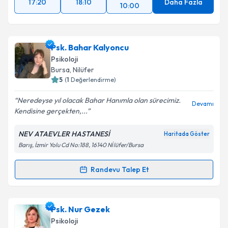
17:20
18:10
Daha Fazla
10:00
Psk. Bahar Kalyoncu
Psikoloji
Bursa
, Nilüfer
5
(
1
Değerlendirme)
Neredeyse yıl olacak Bahar Hanımla olan sürecimiz.
Devamı
Kendisine gerçekten,...
NEV ATAEVLER HASTANESİ
Haritada Göster
Barış, İzmir Yolu Cd No:188, 16140 Ni̇lüfer/Bursa
Randevu Talep Et
Randevu Takvimi Talebi
Psk. Bahar Kalyoncu
için randevu takvimi talebi
Psk. Nur Gezek
oluşturun. Size bu uzmandan randevu almanız için bir
Psikoloji