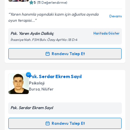
bilgilendireceğiz.
5
(
11
Değerlendirme)
E-posta Adresiniz
Yaren hanımla yaşındaki kızım için ağustos ayında
Devamı
oyun terapisi...
Psk. Yaren Aydın Dalkılıç
Haritada Göster
İhsaniye Nah. FSM Bulv. Özay Apt No :18 D:4
Kişisel verilerimin işlenmesine ilişkin
Aydınlatma
Metni
'ni okudum ve kişisel verilerimin belirtilen
kapsamda işlenmesini kabul ediyorum.
Randevu Talep Et
Randevu Takvimi Talebi
Takvim Talebini Gönder
Psk. Yaren Aydın Dalkılıç
için randevu takvimi talebi
Psk. Serdar Ekrem Sayıl
oluşturun. Size bu uzmandan randevu almanız için bir
Psikoloji
takvim hazırlandığında e-posta ile bilgilendireceğiz.
Bursa
, Nilüfer
E-posta Adresiniz
Psk. Serdar Ekrem Sayıl
Randevu Talep Et
Randevu Takvimi Talebi
Kişisel verilerimin işlenmesine ilişkin
Aydınlatma