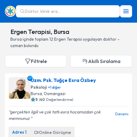
Doktor, klinik ara...
Ergen Terapisi, Bursa
Bursa
içinde toplam
12
Ergen Terapisi
uygulayan doktor -
uzman bulundu
Filtrele
Akıllı Sıralama
Uzm. Psk. Tuğçe Esra Özbey
Psikoloji
+
1
diğer
Bursa
, Osmangazi
5
(
40
Değerlendirme)
gerçekten ilgili ve çok tatlı esra hocamızdan çok
Devamı
memnunuz
Adres
1
Online Görüşme