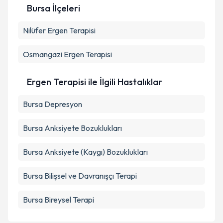
Bursa İlçeleri
Nilüfer
Ergen Terapisi
Kişisel verilerimin işlenmesine ilişkin
Aydınlatma
Metni
'ni okudum ve kişisel verilerimin belirtilen
kapsamda işlenmesini kabul ediyorum.
Osmangazi
Ergen Terapisi
Takvim Talebini Gönder
Ergen Terapisi ile İlgili Hastalıklar
Bursa Depresyon
Bursa Anksiyete Bozuklukları
Bursa Anksiyete (Kaygı) Bozuklukları
Bursa Bilişsel ve Davranışçı Terapi
Bursa Bireysel Terapi