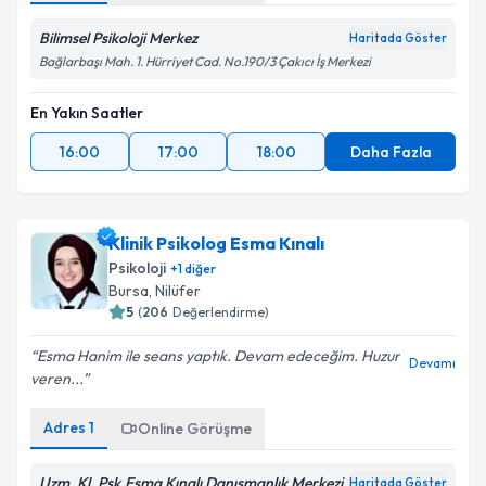
Bilimsel Psikoloji Merkez
Haritada Göster
Bağlarbaşı Mah. 1. Hürriyet Cad. No.190/3 Çakıcı İş Merkezi
En Yakın Saatler
16:00
17:00
18:00
Daha Fazla
Klinik Psikolog Esma Kınalı
Psikoloji
+
1
diğer
Bursa
, Nilüfer
5
(
206
Değerlendirme)
Esma Hanim ile seans yaptık. Devam edeceğim. Huzur
Devamı
veren...
Adres
1
Online Görüşme
Uzm. Kl. Psk.Esma Kınalı Danışmanlık Merkezi
Haritada Göster