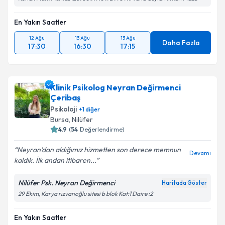
En Yakın Saatler
12 Ağu
13 Ağu
13 Ağu
Daha Fazla
17:30
16:30
17:15
Klinik Psikolog Neyran Değirmenci
Çeribaş
Psikoloji
+
1
diğer
Bursa
, Nilüfer
4.9
(
54
Değerlendirme)
Neyran’dan aldığımız hizmetten son derece memnun
Devamı
kaldık. İlk andan itibaren...
Nilüfer Psk. Neyran Değirmenci
Haritada Göster
29 Ekim, Karya rızvanoğlu sitesi b blok Kat:1 Daire :2
En Yakın Saatler