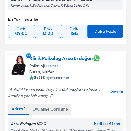
Konak mah. 1. Badem sok. Daire:71 B Blok Lotus Ofis
En Yakın Saatler
11 Ağu
11 Ağu
11 Ağu
Daha Fazla
09:00
13:00
15:15
Klinik Psikolog Arzu Erdoğan
Psikoloji
+
1
diğer
Bursa
, Nilüfer
5
(
91
Değerlendirme)
Anlattıklarının insan beynine dokunuşları ve insanın
Devamı
kendine yeni bir bakış...
Adres
1
Online Görüşme
Arzu Erdoğan Klinik
Haritada Göster
Konak Mah. Merkez 120. Sok . No :1 D: 78 Nirvana Ceylan İlman Plaza