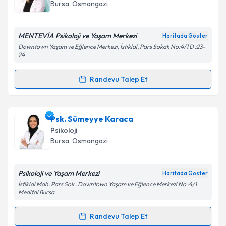
takvim hazırlandığında e-posta ile bilgilendireceğiz.
Bursa
, Osmangazi
E-posta Adresiniz
MENTEVİA Psikoloji ve Yaşam Merkezi
Haritada Göster
Downtown Yaşam ve Eğlence Merkezi, İstiklal, Pars Sokak No:4/1 D :23-
24
Kişisel verilerimin işlenmesine ilişkin
Aydınlatma
Randevu Talep Et
Metni
'ni okudum ve kişisel verilerimin belirtilen
Randevu Takvimi Talebi
kapsamda işlenmesini kabul ediyorum.
Psk. Nur Gezek
için randevu takvimi talebi oluşturun.
Psk. Sümeyye Karaca
Takvim Talebini Gönder
Size bu uzmandan randevu almanız için bir takvim
Psikoloji
hazırlandığında e-posta ile bilgilendireceğiz.
Bursa
, Osmangazi
E-posta Adresiniz
Psikoloji ve Yaşam Merkezi
Haritada Göster
İstiklal Mah. Pars Sok . Downtown Yaşam ve Eğlence Merkezi No :4/1
Medital Bursa
Kişisel verilerimin işlenmesine ilişkin
Aydınlatma
Randevu Talep Et
Metni
'ni okudum ve kişisel verilerimin belirtilen
Randevu Takvimi Talebi