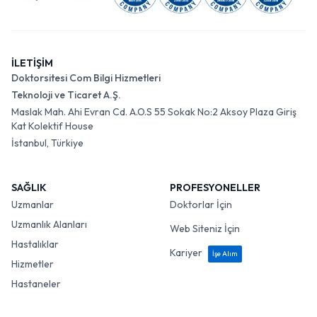
İLETİŞİM
Doktorsitesi Com Bilgi Hizmetleri
Teknoloji ve Ticaret A.Ş.
Maslak Mah. Ahi Evran Cd. A.O.S 55 Sokak No:2 Aksoy Plaza Giriş
Kat Kolektif House
İstanbul, Türkiye
SAĞLIK
PROFESYONELLER
Uzmanlar
Doktorlar İçin
Uzmanlık Alanları
Web Siteniz İçin
Hastalıklar
Kariyer
İşe Alım
Hizmetler
Hastaneler