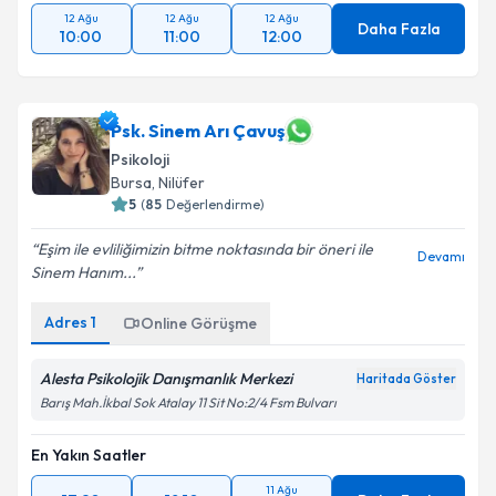
12 Ağu
12 Ağu
12 Ağu
Daha Fazla
10:00
11:00
12:00
Psk. Sinem Arı Çavuş
Psikoloji
Bursa
, Nilüfer
5
(
85
Değerlendirme)
Eşim ile evliliğimizin bitme noktasında bir öneri ile
Devamı
Sinem Hanım...
Adres
1
Online Görüşme
Alesta Psikolojik Danışmanlık Merkezi
Haritada Göster
Barış Mah.İkbal Sok Atalay 11 Sit No:2/4 Fsm Bulvarı
En Yakın Saatler
11 Ağu