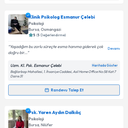
kapsamda işlenmesini kabul ediyorum.
Psk. Sümeyye Karaca
için randevu takvimi talebi
Klinik Psikolog Esmanur Çelebi
Takvim Talebini Gönder
oluşturun. Size bu uzmandan randevu almanız için bir
Psikoloji
takvim hazırlandığında e-posta ile bilgilendireceğiz.
Bursa
, Osmangazi
5
(
5
Değerlendirme)
E-posta Adresiniz
Yaşadığım bu zorlu süreçte esma hanıma giderek çok
Devamı
doğru bir...
Uzm. Kl. Psk. Esmanur Çelebi
Haritada Göster
Kişisel verilerimin işlenmesine ilişkin
Aydınlatma
Bağlarbaşı Mahallesi, 1. İhsaniye Caddesi, Asil Home Office No:58 Kat:7
Metni
'ni okudum ve kişisel verilerimin belirtilen
Daire:31
kapsamda işlenmesini kabul ediyorum.
Randevu Talep Et
Randevu Takvimi Talebi
Takvim Talebini Gönder
Klinik Psikolog Esmanur Çelebi
için randevu
Psk. Yaren Aydın Dalkılıç
takvimi talebi oluşturun. Size bu uzmandan randevu
Psikoloji
almanız için bir takvim hazırlandığında e-posta ile
Bursa
, Nilüfer