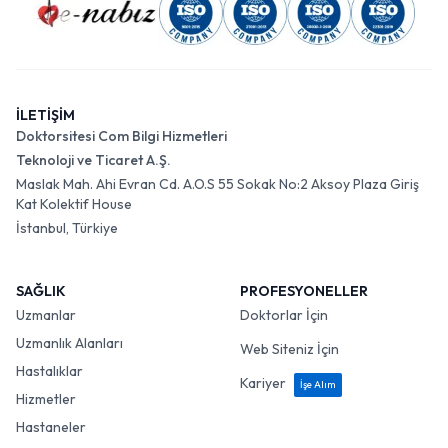
İLETİŞİM
Doktorsitesi Com Bilgi Hizmetleri
Teknoloji ve Ticaret A.Ş.
Maslak Mah. Ahi Evran Cd. A.O.S 55 Sokak No:2 Aksoy Plaza Giriş
Kat Kolektif House
İstanbul, Türkiye
SAĞLIK
PROFESYONELLER
Uzmanlar
Doktorlar İçin
Uzmanlık Alanları
Web Siteniz İçin
Hastalıklar
Kariyer
İşe Alım
Hizmetler
Hastaneler