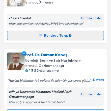
takvim hazırlandığında e-posta ile bilgilendireceğiz.
İstanbul
, Ümraniye
E-posta Adresiniz
Hisar Hospital
Haritada Göster
Hisar Intercontinental Hospital, 34768 Ümraniye/İstanbul
Kişisel verilerimin işlenmesine ilişkin
Aydınlatma
Randevu Talep Et
Randevu Takvimi Talebi
Metni
'ni okudum ve kişisel verilerimin belirtilen
kapsamda işlenmesini kabul ediyorum.
Uzm. Dr. Gülümser Kızıltaş Tokmak
için randevu
Prof. Dr. Dursun Kırbaş
takvimi talebi oluşturun. Size bu uzmandan randevu
Takvim Talebini Gönder
Nöroloji (Beyin ve Sinir Hastalıkları)
almanız için bir takvim hazırlandığında e-posta ile
İstanbul
, Gaziosmanpaşa
bilgilendireceğiz.
4.5
(
1
Değerlendirme)
E-posta Adresiniz
Devamı
Harika bi doktor tek kelime ile ailenizin bir üyesi gibi...
İstinye Üniversite Hastanesi Medical Park
Haritada Göster
Gaziosmanpaşa
Merkez, Çukurçeşme Cd. No:57 D:59, 34250
Kişisel verilerimin işlenmesine ilişkin
Aydınlatma
Metni
'ni okudum ve kişisel verilerimin belirtilen