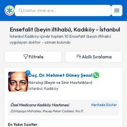
Doktor, klinik ara...
Ensefalit (beyin iltihabı), Kadıköy - İstanbul
İstanbul
Kadıköy
içinde toplam
10
Ensefalit (beyin iltihabı)
uygulayan doktor - uzman bulundu
Filtrele
Akıllı Sıralama
Doç. Dr. Mehmet Güney Şenol
Nöroloji (Beyin ve Sinir Hastalıkları)
İstanbul
, Kadıköy
Özel Medicana Kadıköy Hastanesi
Haritada Göster
Zühtüpaşa Mahallesi, Recep Peker Caddesi. No:11
En Yakın Saatler