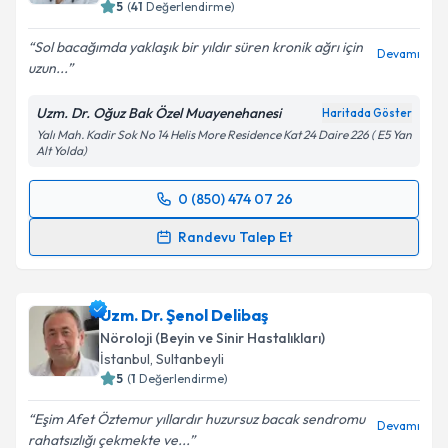
E-posta Adresiniz
5
(
41
Değerlendirme)
Sol bacağımda yaklaşık bir yıldır süren kronik ağrı için
Devamı
uzun...
Kişisel verilerimin işlenmesine ilişkin
Aydınlatma
Uzm. Dr. Oğuz Bak Özel Muayenehanesi
Haritada Göster
Metni
'ni okudum ve kişisel verilerimin belirtilen
Yalı Mah. Kadir Sok No 14 Helis More Residence Kat 24 Daire 226 ( E5 Yan
kapsamda işlenmesini kabul ediyorum.
Alt Yolda)
0 (850) 474 07 26
Takvim Talebini Gönder
Randevu Takvimi Talebi
Randevu Talep Et
Uzm. Dr. Oğuz Bak
için randevu takvimi talebi
oluşturun. Size bu uzmandan randevu almanız için bir
Uzm. Dr. Şenol Delibaş
takvim hazırlandığında e-posta ile bilgilendireceğiz.
Nöroloji (Beyin ve Sinir Hastalıkları)
E-posta Adresiniz
İstanbul
, Sultanbeyli
5
(
1
Değerlendirme)
Eşim Afet Öztemur yıllardır huzursuz bacak sendromu
Devamı
rahatsızlığı çekmekte ve...