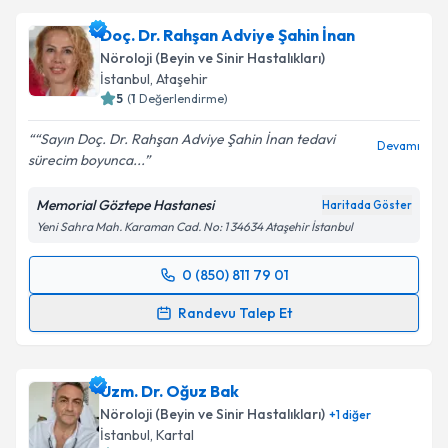
E-posta Adresiniz
Doç. Dr. Rahşan Adviye Şahin İnan
Nöroloji (Beyin ve Sinir Hastalıkları)
İstanbul
, Ataşehir
5
(
1
Değerlendirme)
Kişisel verilerimin işlenmesine ilişkin
Aydınlatma
Metni
'ni okudum ve kişisel verilerimin belirtilen
“Sayın Doç. Dr. Rahşan Adviye Şahin İnan tedavi
kapsamda işlenmesini kabul ediyorum.
Devamı
sürecim boyunca...
Memorial Göztepe Hastanesi
Takvim Talebini Gönder
Haritada Göster
Yeni Sahra Mah. Karaman Cad. No: 1 34634 Ataşehir İstanbul
0 (850) 811 79 01
Randevu Takvimi Talebi
Randevu Talep Et
Doç. Dr. Rahşan Adviye Şahin İnan
için randevu
takvimi talebi oluşturun. Size bu uzmandan randevu
Uzm. Dr. Oğuz Bak
almanız için bir takvim hazırlandığında e-posta ile
bilgilendireceğiz.
Nöroloji (Beyin ve Sinir Hastalıkları)
+
1
diğer
İstanbul
, Kartal