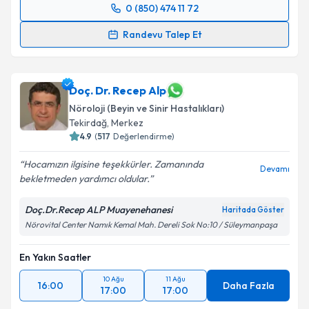
kapsamda işlenmesini kabul ediyorum.
0 (850) 474 11 72
Randevu Takvimi Talebi
Randevu Talep Et
Takvim Talebini Gönder
Prof. Dr. Dursun Kırbaş
için randevu takvimi talebi
oluşturun. Size bu uzmandan randevu almanız için bir
takvim hazırlandığında e-posta ile bilgilendireceğiz.
Doç. Dr. Recep Alp
Nöroloji (Beyin ve Sinir Hastalıkları)
E-posta Adresiniz
Tekirdağ
, Merkez
4.9
(
517
Değerlendirme)
Hocamızın ilgisine teşekkürler. Zamanında
Devamı
bekletmeden yardımcı oldular.
Kişisel verilerimin işlenmesine ilişkin
Aydınlatma
Metni
'ni okudum ve kişisel verilerimin belirtilen
Doç.Dr.Recep ALP Muayenehanesi
Haritada Göster
kapsamda işlenmesini kabul ediyorum.
Nörovital Center Namık Kemal Mah. Dereli Sok No:10 / Süleymanpaşa
Takvim Talebini Gönder
En Yakın Saatler
10 Ağu
11 Ağu
16:00
Daha Fazla
17:00
17:00