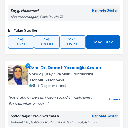
Kişisel verilerimin işlenmesine ilişkin
Aydınlatma
Metni
'ni okudum ve kişisel verilerimin belirtilen
Saygı Hastanesi
Haritada Göster
kapsamda işlenmesini kabul ediyorum.
Abdurrahmangazi, Fatih Blv. No:75
En Yakın Saatler
Takvim Talebini Gönder
10 Ağu
10 Ağu
10 Ağu
Daha Fazla
08:30
09:00
09:30
Uzm. Dr. Demet Yazıcıoğlu Arslan
Nöroloji (Beyin ve Sinir Hastalıkları)
İstanbul
, Sultanbeyli
5
(
6
Değerlendirme)
Merhabalar ben anklozon spondilit hastasıyım.
Devamı
Yaklaşık yıldır bir çok...
Sultanbeyli Ersoy Hastanesi
Haritada Göster
Mehmet Akif, Fatih Blv. No:175, 34920 Sultanbeyli/İstanbul