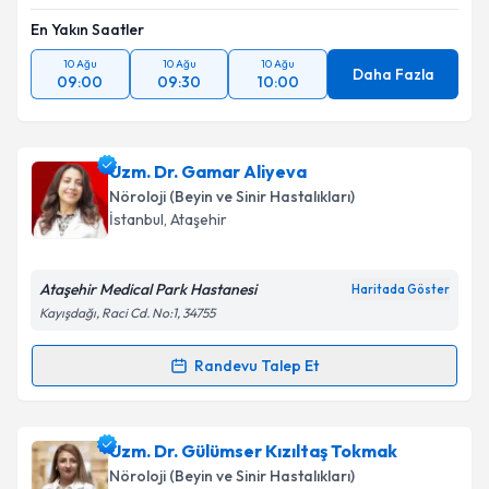
En Yakın Saatler
10 Ağu
10 Ağu
10 Ağu
Daha Fazla
09:00
09:30
10:00
Uzm. Dr. Gamar Aliyeva
Nöroloji (Beyin ve Sinir Hastalıkları)
İstanbul
, Ataşehir
Ataşehir Medical Park Hastanesi
Haritada Göster
Kayışdağı, Raci Cd. No:1, 34755
Randevu Talep Et
Randevu Takvimi Talebi
Uzm. Dr. Gamar Aliyeva
için randevu takvimi talebi
Uzm. Dr. Gülümser Kızıltaş Tokmak
oluşturun. Size bu uzmandan randevu almanız için bir
Nöroloji (Beyin ve Sinir Hastalıkları)