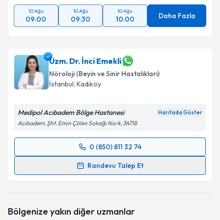
10 Ağu
10 Ağu
10 Ağu
Daha Fazla
09:00
09:30
10:00
Uzm. Dr. İnci Emekli
Nöroloji (Beyin ve Sinir Hastalıkları)
İstanbul
, Kadıköy
Medipol Acıbadem Bölge Hastanesi
Haritada Göster
Acıbadem, Şht. Emin Çölen Sokağı No:4, 34718
0 (850) 811 32 74
Randevu Takvimi Talebi
Randevu Talep Et
Uzm. Dr. İnci Emekli
için randevu takvimi talebi
oluşturun. Size bu uzmandan randevu almanız için bir
takvim hazırlandığında e-posta ile bilgilendireceğiz.
Bölgenize yakın diğer uzmanlar