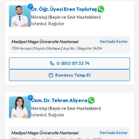
Prof. Dr. Gülşen Kocaman
için randevu takvimi
Dr. Öğr. Üyesi Eren Toplutaş
talebi oluşturun. Size bu uzmandan randevu almanız
Nöroloji (Beyin ve Sinir Hastalıkları)
için bir takvim hazırlandığında e-posta ile
İstanbul
, Bağcılar
bilgilendireceğiz.
E-posta Adresiniz
Medipol Mega Üniversite Hastanesi
Haritada Göster
TEM Avrupa Otoyolu Göztepe Çıkışı No: 1 Bagcilar 34214
0 (850) 811 32 74
Randevu Takvimi Talebi
Kişisel verilerimin işlenmesine ilişkin
Aydınlatma
Randevu Talep Et
Metni
'ni okudum ve kişisel verilerimin belirtilen
kapsamda işlenmesini kabul ediyorum.
Dr. Öğr. Üyesi Eren Toplutaş
için randevu takvimi
talebi oluşturun. Size bu uzmandan randevu almanız
için bir takvim hazırlandığında e-posta ile
Uzm. Dr. Tehran Aliyeva
Takvim Talebini Gönder
bilgilendireceğiz.
Nöroloji (Beyin ve Sinir Hastalıkları)
İstanbul
, Bağcılar
E-posta Adresiniz
Medipol Mega Üniversite Hastanesi
Haritada Göster