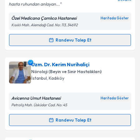
hasta ruhundan anlayan...
Özel Medicana Çamlıca Hastanesi
Haritada Göster
Kısıklı Mah. Alemdağ Cad. No: 113, 34692
Randevu Talep Et
Randevu Takvimi Talebi
Uzm. Dr. Hilal Taştekin Toz
için randevu takvimi
Uzm. Dr. Kerim Nurihaliçi
talebi oluşturun. Size bu uzmandan randevu almanız
Nöroloji (Beyin ve Sinir Hastalıkları)
için bir takvim hazırlandığında e-posta ile
İstanbul
, Kadıköy
bilgilendireceğiz.
E-posta Adresiniz
Avicenna Umut Hastanesi
Haritada Göster
Petroliş Mah. Üsküdar Cad. No: 45
Randevu Talep Et
Randevu Takvimi Talebi
Kişisel verilerimin işlenmesine ilişkin
Aydınlatma
Metni
'ni okudum ve kişisel verilerimin belirtilen
kapsamda işlenmesini kabul ediyorum.