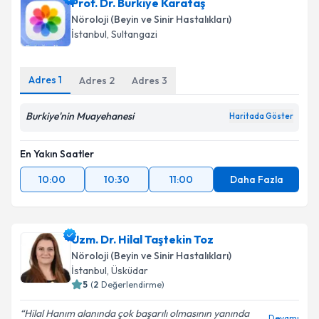
Prof. Dr. Burkiye Karataş
Nöroloji (Beyin ve Sinir Hastalıkları)
İstanbul
, Sultangazi
Kişisel verilerimin işlenmesine ilişkin
Aydınlatma
Metni
'ni okudum ve kişisel verilerimin belirtilen
Adres
1
Adres
2
Adres
3
kapsamda işlenmesini kabul ediyorum.
Burkiye'nin Muayehanesi
Haritada Göster
Takvim Talebini Gönder
En Yakın Saatler
10:00
10:30
11:00
Daha Fazla
Uzm. Dr. Hilal Taştekin Toz
Nöroloji (Beyin ve Sinir Hastalıkları)
İstanbul
, Üsküdar
5
(
2
Değerlendirme)
Hilal Hanım alanında çok başarılı olmasının yanında
Devamı