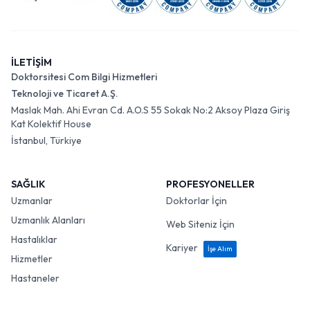
İLETİŞİM
Doktorsitesi Com Bilgi Hizmetleri
Teknoloji ve Ticaret A.Ş.
Maslak Mah. Ahi Evran Cd. A.O.S 55 Sokak No:2 Aksoy Plaza Giriş
Kat Kolektif House
İstanbul, Türkiye
SAĞLIK
PROFESYONELLER
Uzmanlar
Doktorlar İçin
Uzmanlık Alanları
Web Siteniz İçin
Hastalıklar
Kariyer
İşe Alım
Hizmetler
Hastaneler