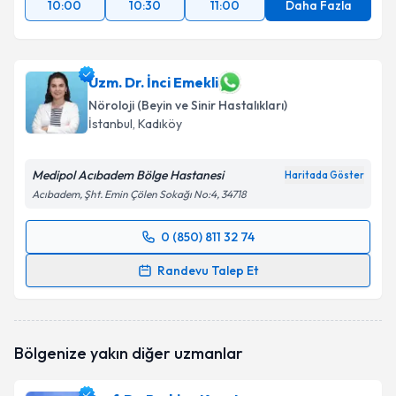
10:00
10:30
11:00
Daha Fazla
Uzm. Dr. İnci Emekli
Nöroloji (Beyin ve Sinir Hastalıkları)
İstanbul
, Kadıköy
Medipol Acıbadem Bölge Hastanesi
Haritada Göster
Acıbadem, Şht. Emin Çölen Sokağı No:4, 34718
0 (850) 811 32 74
Randevu Takvimi Talebi
Randevu Talep Et
Uzm. Dr. İnci Emekli
için randevu takvimi talebi
oluşturun. Size bu uzmandan randevu almanız için bir
takvim hazırlandığında e-posta ile bilgilendireceğiz.
Bölgenize yakın diğer uzmanlar
E-posta Adresiniz