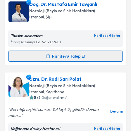
Uzm. Dr. Kerim Nurihaliçi
için randevu takvimi talebi
Doç. Dr. Mustafa Emir Tavşanlı
oluşturun. Size bu uzmandan randevu almanız için bir
Nöroloji (Beyin ve Sinir Hastalıkları)
takvim hazırlandığında e-posta ile bilgilendireceğiz.
Takvim Talebini Gönder
İstanbul
, Şişli
E-posta Adresiniz
Taksim Acıbadem
Haritada Göster
İnönü, Nizamiye Cd. No:9 D:No: 1
Kişisel verilerimin işlenmesine ilişkin
Aydınlatma
Randevu Talep Et
Randevu Takvimi Talebi
Metni
'ni okudum ve kişisel verilerimin belirtilen
kapsamda işlenmesini kabul ediyorum.
Doç. Dr. Mustafa Emir Tavşanlı
için randevu takvimi
Uzm. Dr. Rodi Sarı Polat
talebi oluşturun. Size bu uzmandan randevu almanız
Takvim Talebini Gönder
Nöroloji (Beyin ve Sinir Hastalıkları)
için bir takvim hazırlandığında e-posta ile
İstanbul
, Kağıthane
bilgilendireceğiz.
5
(
2
Değerlendirme)
E-posta Adresiniz
Bel fıtığı teşhisi sonrası Yaklaşık üç gündür devam
Devamı
eden...
Kağıthane Kızılay Hastanesi
Haritada Göster