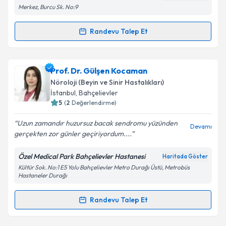
Merkez, Burcu Sk. No:9
Kişisel verilerimin işlenmesine ilişkin
Aydınlatma
Metni
'ni okudum ve kişisel verilerimin belirtilen
kapsamda işlenmesini kabul ediyorum.
Randevu Talep Et
Randevu Takvimi Talebi
Takvim Talebini Gönder
Uzm. Dr. Rodi Sarı Polat
için randevu takvimi talebi
Prof. Dr. Gülşen Kocaman
oluşturun. Size bu uzmandan randevu almanız için bir
Nöroloji (Beyin ve Sinir Hastalıkları)
takvim hazırlandığında e-posta ile bilgilendireceğiz.
İstanbul
, Bahçelievler
5
(
2
Değerlendirme)
E-posta Adresiniz
Uzun zamandır huzursuz bacak sendromu yüzünden
Devamı
gerçekten zor günler geçiriyordum....
Özel Medical Park Bahçelievler Hastanesi
Haritada Göster
Kişisel verilerimin işlenmesine ilişkin
Aydınlatma
Kültür Sok. No:1 E5 Yolu Bahçelievler Metro Durağı Üstü, Metrobüs
Metni
'ni okudum ve kişisel verilerimin belirtilen
Hastaneler Durağı
kapsamda işlenmesini kabul ediyorum.
Randevu Talep Et
Randevu Takvimi Talebi
Takvim Talebini Gönder