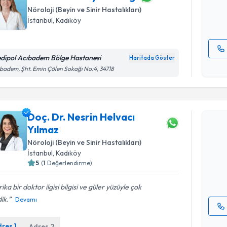
Nöroloji (Beyin ve Sinir Hastalıkları)
E-posta Ad
İstanbul
,
Kadıköy
dipol Acıbadem Bölge Hastanesi
Haritada Göster
Kişisel
badem, Şht. Emin Çölen Sokağı No:4, 34718
okudum
işlenm
Randevu T
Doç. Dr. Nesrin Helvacı
Yılmaz
Doç. Dr. N
oluşturun. 
Nöroloji (Beyin ve Sinir Hastalıkları)
hazırlandığ
İstanbul
,
Kadıköy
5
(
1
Değerlendirme)
E-posta Ad
ika bir doktor ilgisi bilgisi ve güler yüzüyle çok
ik.
Devamı
Kişisel
dres
1
Adres
2