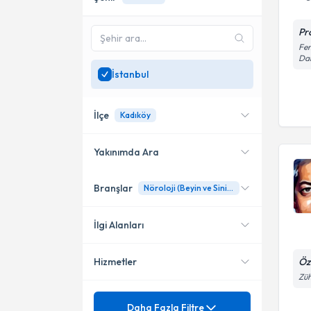
Pr
Fen
Dai
İstanbul
İlçe
Kadıköy
Yakınımda Ara
Branşlar
Nöroloji (Beyin ve Sinir Hastalıkları)
Konumuma yakın uzmanları
Kadıköy
göster
Bakırköy
İlgi Alanları
Ataşehir
Öz
Hizmetler
Nöroloji (Beyin ve Sinir
Züh
Hastalıkları)
Şişli
Klinik Nörofizyoloji
Mezuniyet
Demans
Daha Fazla Filtre
Üsküdar