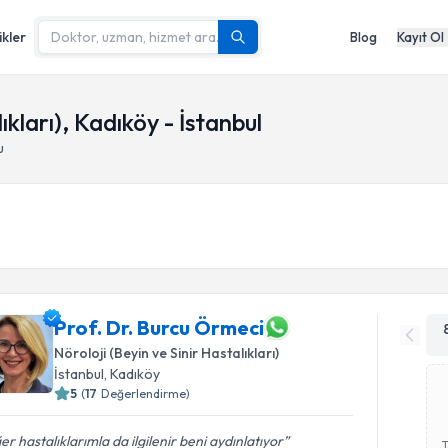
ikler
Blog
Kayıt Ol
ıkları), Kadıköy - İstanbul
u
Prof. Dr. Burcu Örmeci
Nöroloji (Beyin ve Sinir Hastalıkları)
İstanbul
,
Kadıköy
5
(
17
Değerlendirme)
er hastalıklarımla da ilgilenir beni aydınlatıyor