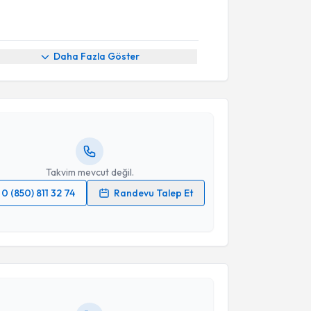
akvimi Talebi
Daha Fazla Göster
aşak Bolluk Kılıç
için randevu takvimi talebi
Size bu uzmandan randevu almanız için bir takvim
ında e-posta ile bilgilendireceğiz.
resiniz
Takvim mevcut değil.
0 (850) 811 32 74
Randevu Talep Et
akvimi Talebi
 verilerimin işlenmesine ilişkin
Aydınlatma Metni
'ni
 ve kişisel verilerimin belirtilen kapsamda
esini kabul ediyorum.
nci Emekli
için randevu takvimi talebi oluşturun. Size
 randevu almanız için bir takvim hazırlandığında e-
lgilendireceğiz.
Takvim Talebini Gönder