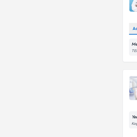
A
Me
TEM
Ye
Koş