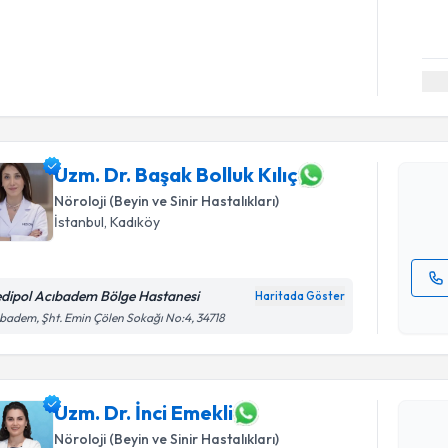
Randevu T
Uzm. Dr. B
oluşturun. 
hazırlandığ
Uzm. Dr. Başak Bolluk Kılıç
Nöroloji (Beyin ve Sinir Hastalıkları)
E-posta Ad
İstanbul
,
Kadıköy
dipol Acıbadem Bölge Hastanesi
Haritada Göster
Randevu T
Kişisel
badem, Şht. Emin Çölen Sokağı No:4, 34718
okudum
işlenm
Uzm. Dr. İ
bu uzmandan
posta ile bi
Uzm. Dr. İnci Emekli
Nöroloji (Beyin ve Sinir Hastalıkları)