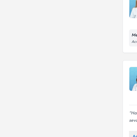
Me
Acı
Har
sevd
A