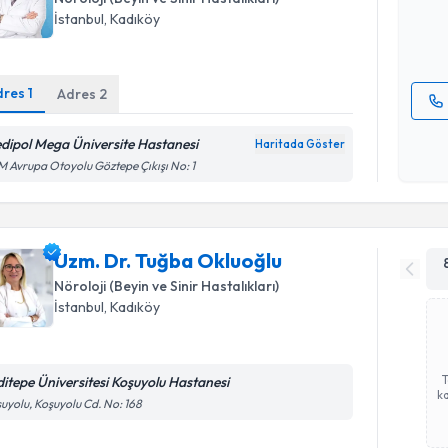
İstanbul
,
Kadıköy
E-posta Ad
dres
1
Adres
2
Kişisel
dipol Mega Üniversite Hastanesi
Haritada Göster
okudum
 Avrupa Otoyolu Göztepe Çıkışı No: 1
işlenm
Uzm. Dr. Tuğba Okluoğlu
Nöroloji (Beyin ve Sinir Hastalıkları)
İstanbul
,
Kadıköy
ditepe Üniversitesi Koşuyolu Hastanesi
ka
uyolu, Koşuyolu Cd. No: 168