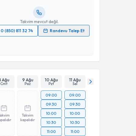
resiniz
Takvim mevcut değil.
0 (850) 811 32 74
Randevu Talep Et
 verilerimin işlenmesine ilişkin
Aydınlatma Metni
'ni
 ve kişisel verilerimin belirtilen kapsamda
esini kabul ediyorum.
Takvim Talebini Gönder
8 Ağu
9 Ağu
10 Ağu
11 Ağu
Cmt
Paz
Pzt
Sal
09:00
09:00
09:30
09:30
10:00
10:00
Takvim
Takvim
palıdır
kapalıdır
10:30
10:30
11:00
11:00