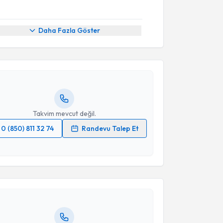
akvimi Talebi
Daha Fazla Göster
yesi Binnur Özkar
için randevu takvimi talebi
Size bu uzmandan randevu almanız için bir takvim
ında e-posta ile bilgilendireceğiz.
resiniz
Takvim mevcut değil.
0 (850) 811 32 74
Randevu Talep Et
akvimi Talebi
 verilerimin işlenmesine ilişkin
Aydınlatma Metni
'ni
 ve kişisel verilerimin belirtilen kapsamda
esini kabul ediyorum.
Gülnar Ibrahimova
için randevu takvimi talebi
Size bu uzmandan randevu almanız için bir takvim
ında e-posta ile bilgilendireceğiz.
Takvim Talebini Gönder
resiniz