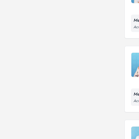
Fakültesi
Eğitim Ve Araştırma Hastanesi
HACETTEPE ÜNİVERSİTESİ
İstanbul Üniversitesi Tıp
Fakültesi
Me
İstanbul Şişli Etfal Eğitim Ve
Acı
Araştırma Hastanesi
Me
Acı