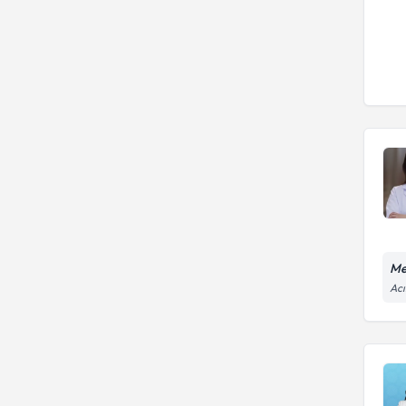
Me
Acı