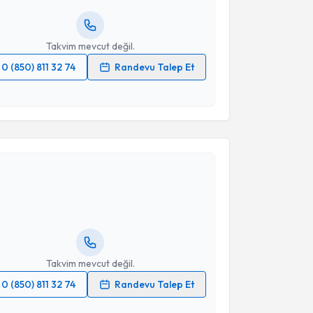
resiniz
Takvim mevcut değil.
0 (850) 811 32 74
Randevu Talep Et
 verilerimin işlenmesine ilişkin
Aydınlatma Metni
'ni
 ve kişisel verilerimin belirtilen kapsamda
esini kabul ediyorum.
akvimi Talebi
Takvim Talebini Gönder
esrin Helvacı Yılmaz
için randevu takvimi talebi
Size bu uzmandan randevu almanız için bir takvim
ında e-posta ile bilgilendireceğiz.
resiniz
Takvim mevcut değil.
0 (850) 811 32 74
Randevu Talep Et
 verilerimin işlenmesine ilişkin
Aydınlatma Metni
'ni