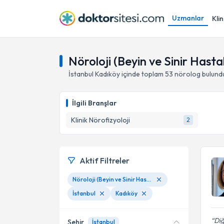
Uzmanlar
Klin
Nöroloji (Beyin ve Sinir Hastal
İstanbul
Kadıköy
içinde toplam
53
nörolog
bulund
İlgili Branşlar
Klinik Nörofizyoloji
2
Aktif Filtreler
Nöroloji (Beyin ve Sinir Hastalıkları)
İstanbul
Kadıköy
Diğ
Şehir
İstanbul