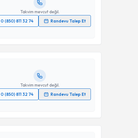
resiniz
Takvim mevcut değil.
0 (850) 811 32 74
Randevu Talep Et
akvimi Talebi
 verilerimin işlenmesine ilişkin
Aydınlatma Metni
'ni
 ve kişisel verilerimin belirtilen kapsamda
esini kabul ediyorum.
yesi Esra Acarel
için randevu takvimi talebi
Size bu uzmandan randevu almanız için bir takvim
ında e-posta ile bilgilendireceğiz.
Takvim Talebini Gönder
resiniz
Takvim mevcut değil.
0 (850) 811 32 74
Randevu Talep Et
akvimi Talebi
 verilerimin işlenmesine ilişkin
Aydınlatma Metni
'ni
 ve kişisel verilerimin belirtilen kapsamda
esini kabul ediyorum.
Gülay Kenangil
için randevu takvimi talebi oluşturun.
andan randevu almanız için bir takvim
ında e-posta ile bilgilendireceğiz.
Takvim Talebini Gönder