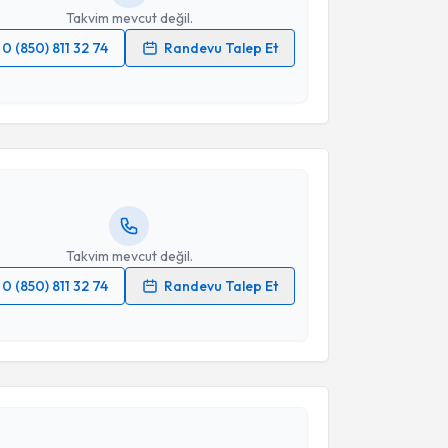
Takvim mevcut değil.
0 (850) 811 32 74
Randevu Talep Et
akvimi Talebi
 verilerimin işlenmesine ilişkin
Aydınlatma Metni
'ni
 ve kişisel verilerimin belirtilen kapsamda
esini kabul ediyorum.
Özgün Köksal
için randevu takvimi talebi oluşturun.
andan randevu almanız için bir takvim
ında e-posta ile bilgilendireceğiz.
Takvim Talebini Gönder
resiniz
Takvim mevcut değil.
0 (850) 811 32 74
Randevu Talep Et
 verilerimin işlenmesine ilişkin
Aydınlatma Metni
'ni
akvimi Talebi
 ve kişisel verilerimin belirtilen kapsamda
esini kabul ediyorum.
Lütfü Hanoğlu
için randevu takvimi talebi oluşturun.
Takvim Talebini Gönder
andan randevu almanız için bir takvim
ında e-posta ile bilgilendireceğiz.