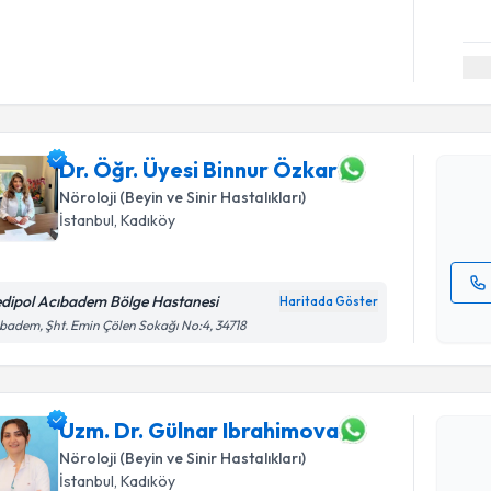
Randevu T
Dr. Öğr. Ü
oluşturun. 
hazırlandığ
Dr. Öğr. Üyesi Binnur Özkar
Nöroloji (Beyin ve Sinir Hastalıkları)
E-posta Ad
İstanbul
,
Kadıköy
dipol Acıbadem Bölge Hastanesi
Haritada Göster
Randevu T
Kişisel
badem, Şht. Emin Çölen Sokağı No:4, 34718
okudum
işlenm
Uzm. Dr. 
oluşturun. 
hazırlandığ
Uzm. Dr. Gülnar Ibrahimova
Nöroloji (Beyin ve Sinir Hastalıkları)
E-posta Ad
İstanbul
,
Kadıköy