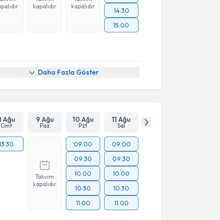
palıdır
kapalıdır
kapalıdır
14:30
15:00
Daha Fazla Göster
8 Ağu
9 Ağu
10 Ağu
11 Ağu
Cmt
Paz
Pzt
Sal
13:30
09:00
09:00
09:30
09:30
10:00
10:00
Takvim
kapalıdır
10:30
10:30
11:00
11:00