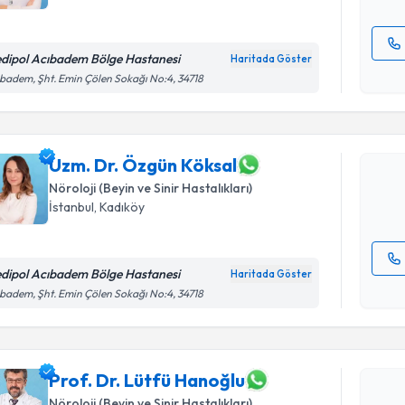
dipol Acıbadem Bölge Hastanesi
Haritada Göster
Randevu T
Kişisel
badem, Şht. Emin Çölen Sokağı No:4, 34718
okudum
işlenm
Uzm. Dr. 
Size bu uzm
hazırlandığ
Uzm. Dr. Özgün Köksal
Nöroloji (Beyin ve Sinir Hastalıkları)
E-posta Ad
İstanbul
,
Kadıköy
dipol Acıbadem Bölge Hastanesi
Haritada Göster
Kişisel
badem, Şht. Emin Çölen Sokağı No:4, 34718
Randevu T
okudum
işlenm
Prof. Dr. 
Prof. Dr. Lütfü Hanoğlu
Size bu uzm
hazırlandığ
Nöroloji (Beyin ve Sinir Hastalıkları)