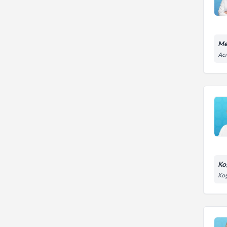
Me
Acı
Ko
Koş