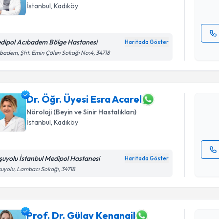
E-posta Ad
İstanbul
,
Kadıköy
dipol Acıbadem Bölge Hastanesi
Haritada Göster
Randevu T
Kişisel
badem, Şht. Emin Çölen Sokağı No:4, 34718
okudum
işlenm
Dr. Öğr. Ü
oluşturun. 
hazırlandığ
Dr. Öğr. Üyesi Esra Acarel
Nöroloji (Beyin ve Sinir Hastalıkları)
E-posta Ad
İstanbul
,
Kadıköy
şuyolu İstanbul Medipol Hastanesi
Haritada Göster
Randevu T
Kişisel
uyolu, Lambacı Sokağı, 34718
okudum
işlenm
Prof. Dr. 
Size bu uzm
hazırlandığ
Prof. Dr. Gülay Kenangil