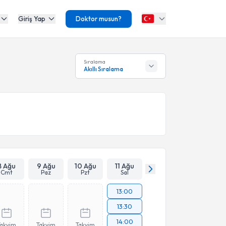
Giriş Yap
Doktor musun?
Sıralama
Akıllı Sıralama
8 Ağu
9 Ağu
10 Ağu
11 Ağu
Cmt
Paz
Pzt
Sal
13:00
13:30
14:00
Takvim
Takvim
Takvim