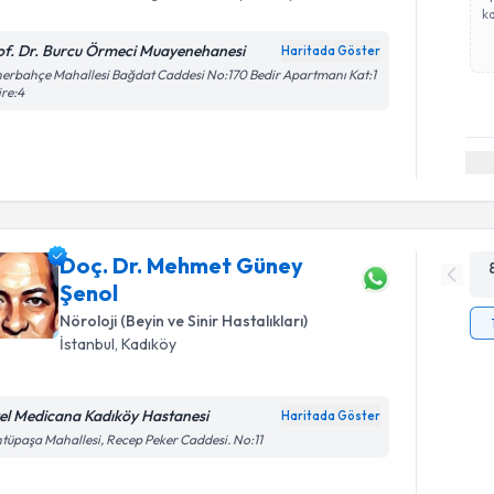
ka
of. Dr. Burcu Örmeci Muayenehanesi
Haritada Göster
erbahçe Mahallesi Bağdat Caddesi No:170 Bedir Apartmanı Kat:1
re:4
Doç. Dr. Mehmet Güney
Şenol
Nöroloji (Beyin ve Sinir Hastalıkları)
İstanbul
,
Kadıköy
el Medicana Kadıköy Hastanesi
Haritada Göster
tüpaşa Mahallesi, Recep Peker Caddesi. No:11