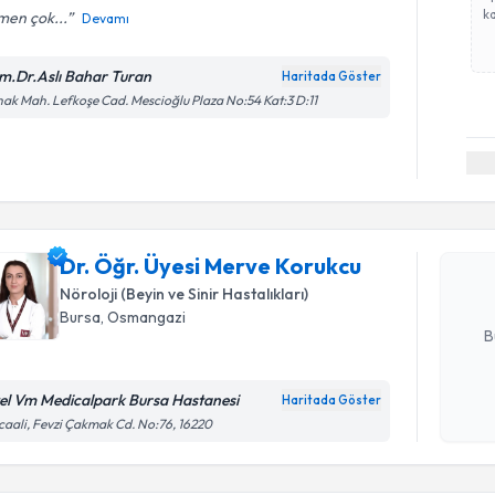
ka
men çok...
Devamı
m.Dr.Aslı Bahar Turan
Haritada Göster
ak Mah. Lefkoşe Cad. Mescioğlu Plaza No:54 Kat:3 D:11
Randevu T
Dr. Öğr. 
oluşturun. 
Dr. Öğr. Üyesi Merve Korukcu
hazırlandığ
Nöroloji (Beyin ve Sinir Hastalıkları)
E-posta Ad
Bursa
, Osmangazi
B
el Vm Medicalpark Bursa Hastanesi
Haritada Göster
Kişisel
caali, Fevzi Çakmak Cd. No:76, 16220
okudum
Randevu T
işlenm