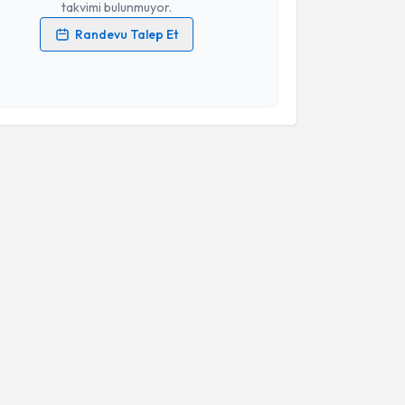
takvimi bulunmuyor.
Randevu Talep Et
 verilerimin işlenmesine ilişkin
Aydınlatma Metni
'ni
 ve kişisel verilerimin belirtilen kapsamda
esini kabul ediyorum.
Takvim Talebini Gönder