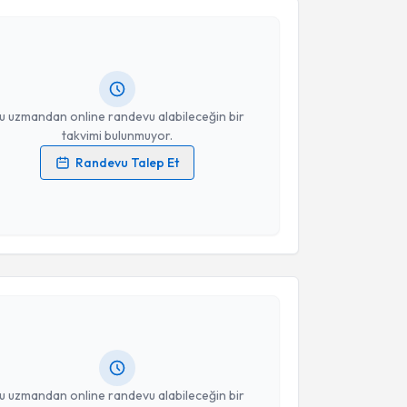
İrem Deniz Karakaya
için randevu takvimi talebi
Takvim Talebini Gönder
Size bu uzmandan randevu almanız için bir takvim
ında e-posta ile bilgilendireceğiz.
resiniz
u uzmandan online randevu alabileceğin bir
takvimi bulunmuyor.
Randevu Talep Et
 verilerimin işlenmesine ilişkin
Aydınlatma Metni
'ni
 ve kişisel verilerimin belirtilen kapsamda
esini kabul ediyorum.
akvimi Talebi
Takvim Talebini Gönder
 Mehmet Zarifoğlu
için randevu takvimi talebi
Size bu uzmandan randevu almanız için bir takvim
ında e-posta ile bilgilendireceğiz.
resiniz
u uzmandan online randevu alabileceğin bir