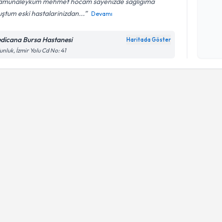
lamunaleykum mehmet hocam sayenizde sagligima
ştum eski hastalarinizdan...
Devamı
Kişisel
okudum
dicana Bursa Hastanesi
Haritada Göster
işlenm
nluk, İzmir Yolu Cd No: 41