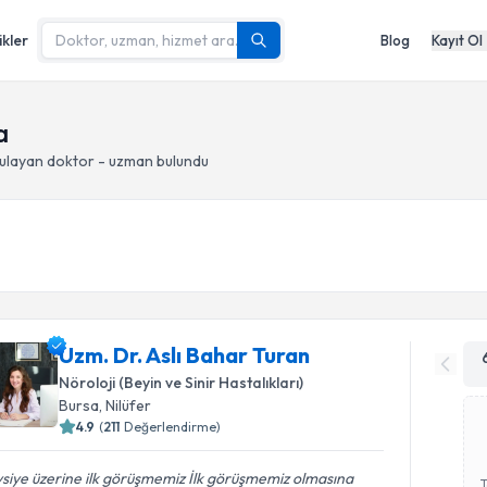
ikler
Blog
Kayıt Ol
a
ulayan doktor - uzman bulundu
Uzm. Dr. Aslı Bahar Turan
Nöroloji (Beyin ve Sinir Hastalıkları)
Bursa
, Nilüfer
4.9
(
211
Değerlendirme)
siye üzerine ilk görüşmemiz İlk görüşmemiz olmasına