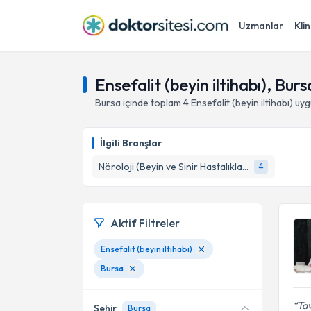
Uzmanlar
Klin
Ensefalit (beyin iltihabı), Burs
Bursa
içinde toplam
4
Ensefalit (beyin iltihabı)
uyg
İlgili Branşlar
Nöroloji (Beyin ve Sinir Hastalıkları)
4
Aktif Filtreler
Ensefalit (beyin iltihabı)
Bursa
Tav
Şehir
Bursa