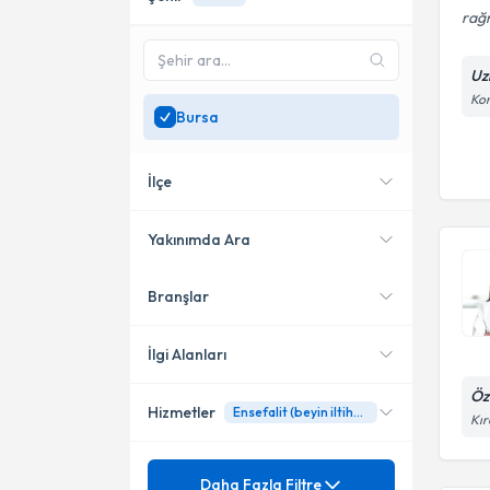
rağ
Uz
Kon
Bursa
İlçe
Yakınımda Ara
Branşlar
Konumuma yakın uzmanları
Nilüfer
göster
Osmangazi
İlgi Alanları
Yıldırım
Öz
Hizmetler
Ensefalit (beyin iltihabı)
Nöroloji (Beyin ve Sinir
Kır
Hastalıkları)
Mezuniyet
Demans
Daha Fazla Filtre