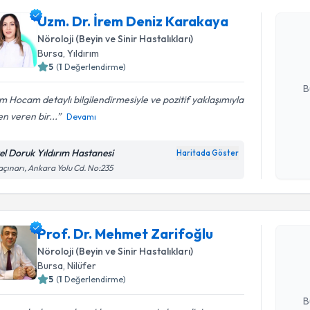
Uzm. Dr. 
Uzm. Dr. İrem Deniz Karakaya
oluşturun. 
Nöroloji (Beyin ve Sinir Hastalıkları)
hazırlandığ
Bursa
, Yıldırım
5
(
1
Değerlendirme)
E-posta Ad
B
m Hocam detaylı bilgilendirmesiyle ve pozitif yaklaşımıyla
n veren bir...
Devamı
Kişisel
okudum
el Doruk Yıldırım Hastanesi
Haritada Göster
işlenm
çınarı, Ankara Yolu Cd. No:235
Randevu T
Prof. Dr.
Prof. Dr. Mehmet Zarifoğlu
oluşturun. 
Nöroloji (Beyin ve Sinir Hastalıkları)
hazırlandığ
Bursa
, Nilüfer
5
(
1
Değerlendirme)
E-posta Ad
B