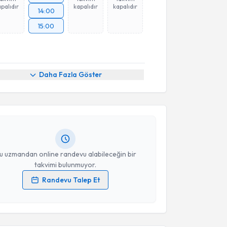
palıdır
kapalıdır
kapalıdır
14:00
15:00
akvimi Talebi
Daha Fazla Göster
Üyesi Merve Korukcu
için randevu takvimi talebi
Size bu uzmandan randevu almanız için bir takvim
ında e-posta ile bilgilendireceğiz.
resiniz
u uzmandan online randevu alabileceğin bir
takvimi bulunmuyor.
Randevu Talep Et
 verilerimin işlenmesine ilişkin
Aydınlatma Metni
'ni
 ve kişisel verilerimin belirtilen kapsamda
akvimi Talebi
esini kabul ediyorum.