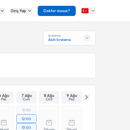
Giriş Yap
Doktor musun?
Sıralama
Akıllı Sıralama
6 Ağu
7 Ağu
8 Ağu
9 Ağu
Per
Cum
Cmt
Paz
11:00
12:00
13:00
Takvim
Takvim
Takvim