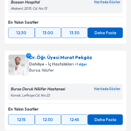
Bossan Hospital
Haritada Göster
Atakent, 2015. Cd. No:13
En Yakın Saatler
12:30
13:00
13:30
Daha Fazla
Dr. Öğr. Üyesi Murat Pekgöz
Dahiliye - İç Hastalıkları
+
1
diğer
Bursa
,
Nilüfer
Bursa Doruk Nilüfer Hastanesi
Haritada Göster
Konak, Lefkoşe Cd. No:22
En Yakın Saatler
12:15
12:30
12:45
Daha Fazla