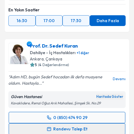
Takvim Talebini Gönder
En Yakın Saatler
16:30
17:00
17:30
Daha Fazla
Prof. Dr. Sedef Kuran
Dahiliye - İç Hastalıkları
+
1
diğer
Ankara
,
Çankaya
5
(
4
Değerlendirme)
Adım HD, bugün Sedef hocadan ilk defa muayene
Devamı
oldum. Hastayla...
Güven Hastanesi
Haritada Göster
Kavaklıdere, Remzi Oğuz Arık Mahallesi, Şimşek Sk. No:29
0 (850) 474 90 29
Randevu Takvimi Talebi
Randevu Talep Et