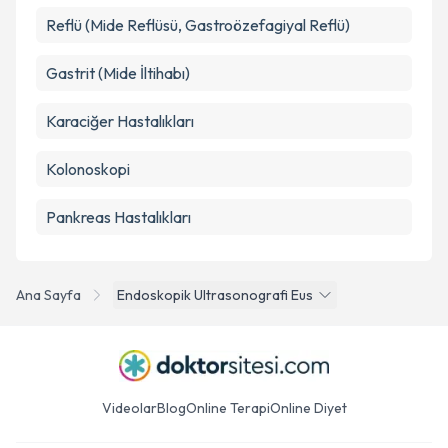
Reflü (Mide Reflüsü, Gastroözefagiyal Reflü)
Gastrit (Mide İltihabı)
Karaciğer Hastalıkları
Kolonoskopi
Pankreas Hastalıkları
Ana Sayfa
Endoskopik Ultrasonografi Eus
Videolar
Blog
Online Terapi
Online Diyet