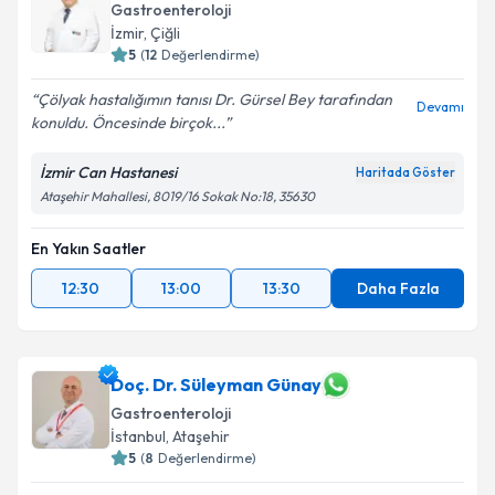
Gastroenteroloji
İzmir
,
Çiğli
5
(
12
Değerlendirme)
Çölyak hastalığımın tanısı Dr. Gürsel Bey tarafından
Devamı
konuldu. Öncesinde birçok...
İzmir Can Hastanesi
Haritada Göster
Ataşehir Mahallesi, 8019/16 Sokak No:18, 35630
En Yakın Saatler
12:30
13:00
13:30
Daha Fazla
Doç. Dr. Süleyman Günay
Gastroenteroloji
İstanbul
,
Ataşehir
5
(
8
Değerlendirme)