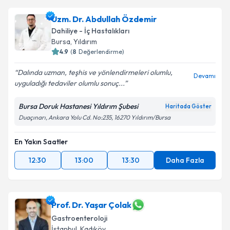
Uzm. Dr. Abdullah Özdemir
Dahiliye - İç Hastalıkları
Bursa
,
Yıldırım
4.9
(
8
Değerlendirme)
Dalında uzman, teşhis ve yönlendirmeleri olumlu,
Devamı
uyguladığı tedaviler olumlu sonuç...
Bursa Doruk Hastanesi Yıldırım Şubesi
Haritada Göster
Duaçınarı, Ankara Yolu Cd. No:235, 16270 Yıldırım/Bursa
En Yakın Saatler
12:30
13:00
13:30
Daha Fazla
Prof. Dr. Yaşar Çolak
Gastroenteroloji
İstanbul
,
Kadıköy