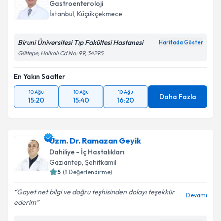
Gastroenteroloji
İstanbul
,
Küçükçekmece
Biruni Üniversitesi Tıp Fakültesi Hastanesi
Haritada Göster
Gültepe, Halkalı Cd No: 99, 34295
En Yakın Saatler
10 Ağu
10 Ağu
10 Ağu
Daha Fazla
15:20
15:40
16:20
Uzm. Dr. Ramazan Geyik
Dahiliye - İç Hastalıkları
Gaziantep
,
Şehitkamil
5
(
1
Değerlendirme)
Gayet net bilgi ve doğru teşhisinden dolayı teşekkür
Devamı
ederim