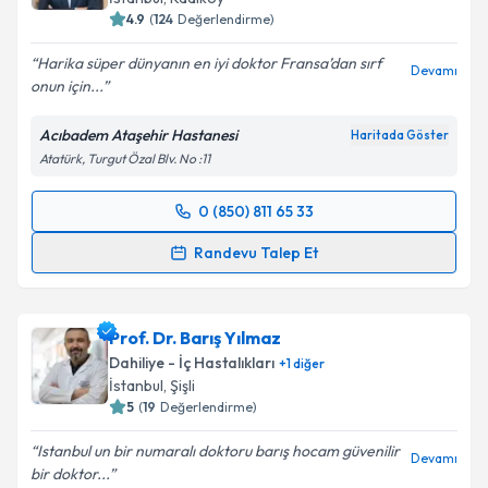
4.9
(
124
Değerlendirme)
Harika süper dünyanın en iyi doktor Fransa’dan sırf
Devamı
onun için...
Acıbadem Ataşehir Hastanesi
Haritada Göster
Atatürk, Turgut Özal Blv. No :11
0 (850) 811 65 33
Randevu Takvimi Talebi
Randevu Talep Et
Prof. Dr. Yaşar Çolak
için randevu takvimi talebi
oluşturun. Size bu uzmandan randevu almanız için bir
Prof. Dr. Barış Yılmaz
takvim hazırlandığında e-posta ile bilgilendireceğiz.
Dahiliye - İç Hastalıkları
+
1
diğer
E-posta Adresiniz
İstanbul
,
Şişli
5
(
19
Değerlendirme)
Istanbul un bir numaralı doktoru barış hocam güvenilir
Devamı
bir doktor...