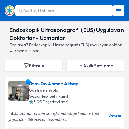
Doktor, klinik ara...
Endoskopik Ultrasonografi (EUS) Uygulayan
Doktorlar - Uzmanlar
Toplam
47
Endoskopik Ultrasonografi (EUS)
uygulayan doktor
- uzman bulundu.
Filtrele
Akıllı Sıralama
Uzm. Dr. Ahmet Akbay
Gastroenteroloji
Gaziantep
,
Şehitkamil
5
(
23
Değerlendirme)
Yakın zamanda tanı amaçlı endoskopi kolonoskopi
Devamı
yaptırdım. Sürecin en başından...