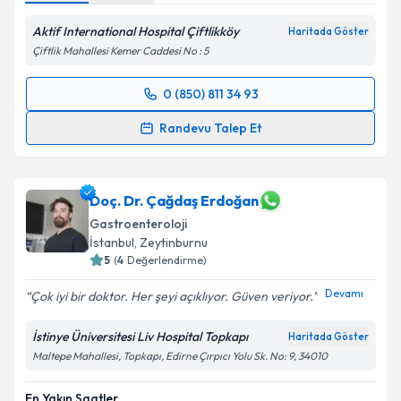
Aktif International Hospital Çiftlikköy
Haritada Göster
Çiftlik Mahallesi Kemer Caddesi No : 5
0 (850) 811 34 93
Randevu Takvimi Talebi
Randevu Talep Et
Prof. Dr. Yusuf Akcan
için randevu takvimi talebi
oluşturun. Size bu uzmandan randevu almanız için bir
takvim hazırlandığında e-posta ile bilgilendireceğiz.
Doç. Dr. Çağdaş Erdoğan
Gastroenteroloji
E-posta Adresiniz
İstanbul
,
Zeytinburnu
5
(
4
Değerlendirme)
Devamı
Çok iyi bir doktor. Her şeyi açıklıyor. Güven veriyor.
Kişisel verilerimin işlenmesine ilişkin
Aydınlatma
İstinye Üniversitesi Liv Hospital Topkapı
Haritada Göster
Metni
'ni okudum ve kişisel verilerimin belirtilen
Maltepe Mahallesi, Topkapı, Edirne Çırpıcı Yolu Sk. No: 9, 34010
kapsamda işlenmesini kabul ediyorum.
En Yakın Saatler