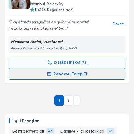
İstanbul
,
Bakırköy
E-posta Adresiniz
5
(
284
Değerlendirme)
Hayatımda tanıştığım en güler yüzlü pozitif
Devamı
insanlardan ve mükemmel bir...
Kişisel verilerimin işlenmesine ilişkin
Aydınlatma
Medicana Ataköy Hastanesi
Metni
'ni okudum ve kişisel verilerimin belirtilen
Ataköy 2-5-6., Rauf Orbay Cd. 2/1Z, 34158
kapsamda işlenmesini kabul ediyorum.
0 (850) 811 06 73
Randevu Takvimi Talebi
Takvim Talebini Gönder
Randevu Talep Et
Prof. Dr. Feyza Dilber
için randevu takvimi talebi
oluşturun. Size bu uzmandan randevu almanız için bir
takvim hazırlandığında e-posta ile bilgilendireceğiz.
1
2
›
E-posta Adresiniz
İlgili Branşlar
Gastroenteroloji
Dahiliye - İç Hastalıkları
43
28