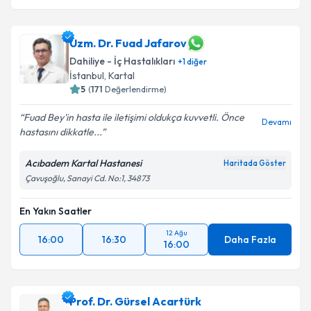
Uzm. Dr. Fuad Jafarov
Dahiliye - İç Hastalıkları
+
1
diğer
İstanbul
,
Kartal
5
(
171
Değerlendirme)
Fuad Bey'in hasta ile iletişimi oldukça kuvvetli. Önce
Devamı
hastasını dikkatle...
Acıbadem Kartal Hastanesi
Haritada Göster
Çavuşoğlu, Sanayi Cd. No:1, 34873
En Yakın Saatler
12 Ağu
16:00
16:30
Daha Fazla
16:00
Prof. Dr. Gürsel Acartürk