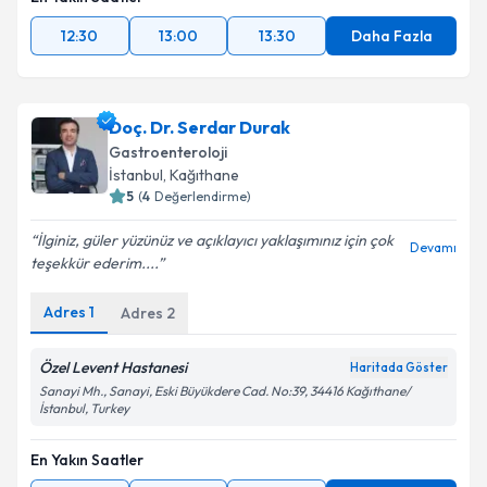
Takvim Talebini Gönder
12:30
13:00
13:30
Daha Fazla
Doç. Dr. Serdar Durak
Gastroenteroloji
İstanbul
,
Kağıthane
5
(
4
Değerlendirme)
İlginiz, güler yüzünüz ve açıklayıcı yaklaşımınız için çok
Devamı
teşekkür ederim....
Adres
1
Adres
2
Özel Levent Hastanesi
Haritada Göster
Sanayi Mh., Sanayi, Eski Büyükdere Cad. No:39, 34416 Kağıthane/
İstanbul, Turkey
En Yakın Saatler