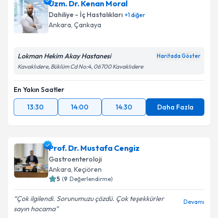
Uzm. Dr. Kenan Moral
Dahiliye - İç Hastalıkları
+
1
diğer
Ankara
,
Çankaya
Lokman Hekim Akay Hastanesi
Haritada Göster
Kavaklıdere, Büklüm Cd No:4, 06700 Kavaklıdere
En Yakın Saatler
13:30
14:00
14:30
Daha Fazla
Prof. Dr. Mustafa Cengiz
Gastroenteroloji
Ankara
,
Keçiören
5
(
9
Değerlendirme)
Çok ilgilendi. Sorunumuzu çözdü. Çok teşekkürler
Devamı
sayın hocama