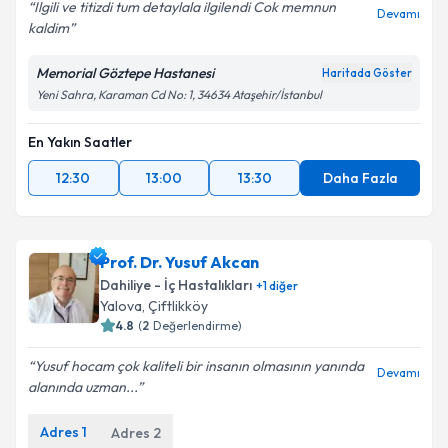
Ilgili ve titizdi tum detaylala ilgilendi Cok memnun
Devamı
kaldim
Memorial Göztepe Hastanesi
Haritada Göster
Yeni Sahra, Karaman Cd No: 1, 34634 Ataşehir/İstanbul
En Yakın Saatler
12:30
13:00
13:30
Daha Fazla
Prof. Dr. Yusuf Akcan
Dahiliye - İç Hastalıkları
+
1
diğer
Yalova
,
Çiftlikköy
4.8
(
2
Değerlendirme)
Yusuf hocam çok kaliteli bir insanın olmasının yanında
Devamı
alanında uzman...
Adres
1
Adres
2