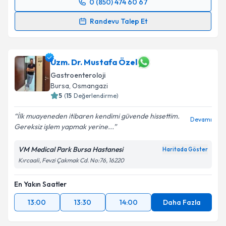
Takvim Talebini Gönder
0 (850) 474 60 67
Randevu Takvimi Talebi
Randevu Talep Et
Doç. Dr. Hasan Yılmaz
için randevu takvimi talebi
oluşturun. Size bu uzmandan randevu almanız için bir
takvim hazırlandığında e-posta ile bilgilendireceğiz.
Uzm. Dr. Mustafa Özel
Gastroenteroloji
E-posta Adresiniz
Bursa
,
Osmangazi
5
(
15
Değerlendirme)
İlk muayeneden itibaren kendimi güvende hissettim.
Devamı
Gereksiz işlem yapmak yerine...
Kişisel verilerimin işlenmesine ilişkin
Aydınlatma
Metni
'ni okudum ve kişisel verilerimin belirtilen
VM Medical Park Bursa Hastanesi
Haritada Göster
kapsamda işlenmesini kabul ediyorum.
Kırcaali, Fevzi Çakmak Cd. No:76, 16220
Takvim Talebini Gönder
En Yakın Saatler
13:00
13:30
14:00
Daha Fazla