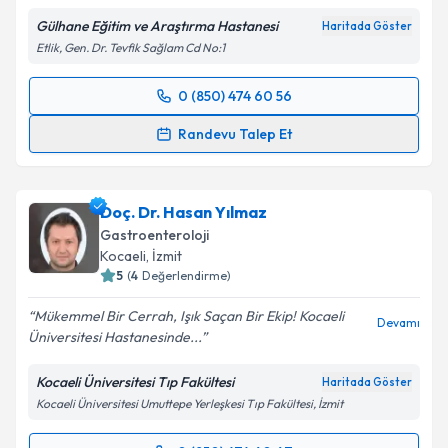
Gülhane Eğitim ve Araştırma Hastanesi
Haritada Göster
Etlik, Gen. Dr. Tevfik Sağlam Cd No:1
0 (850) 474 60 56
Randevu Takvimi Talebi
Randevu Talep Et
Prof. Dr. Mustafa Cengiz
için randevu takvimi talebi
oluşturun. Size bu uzmandan randevu almanız için bir
Doç. Dr. Hasan Yılmaz
takvim hazırlandığında e-posta ile bilgilendireceğiz.
Gastroenteroloji
E-posta Adresiniz
Kocaeli
,
İzmit
5
(
4
Değerlendirme)
Mükemmel Bir Cerrah, Işık Saçan Bir Ekip! Kocaeli
Devamı
Üniversitesi Hastanesinde...
Kişisel verilerimin işlenmesine ilişkin
Aydınlatma
Metni
'ni okudum ve kişisel verilerimin belirtilen
Kocaeli Üniversitesi Tıp Fakültesi
Haritada Göster
kapsamda işlenmesini kabul ediyorum.
Kocaeli Üniversitesi Umuttepe Yerleşkesi Tıp Fakültesi, İzmit