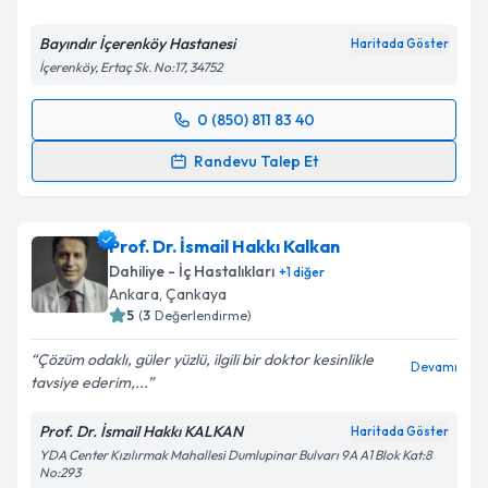
Bayındır İçerenköy Hastanesi
Haritada Göster
İçerenköy, Ertaç Sk. No:17, 34752
Kişisel verilerimin işlenmesine ilişkin
Aydınlatma
Metni
'ni okudum ve kişisel verilerimin belirtilen
0 (850) 811 83 40
kapsamda işlenmesini kabul ediyorum.
Randevu Takvimi Talebi
Randevu Talep Et
Takvim Talebini Gönder
Doç. Dr. Tolga Şahin
için randevu takvimi talebi
oluşturun. Size bu uzmandan randevu almanız için bir
Prof. Dr. İsmail Hakkı Kalkan
takvim hazırlandığında e-posta ile bilgilendireceğiz.
Dahiliye - İç Hastalıkları
+
1
diğer
E-posta Adresiniz
Ankara
,
Çankaya
5
(
3
Değerlendirme)
Çözüm odaklı, güler yüzlü, ilgili bir doktor kesinlikle
Devamı
tavsiye ederim,...
Kişisel verilerimin işlenmesine ilişkin
Aydınlatma
Metni
'ni okudum ve kişisel verilerimin belirtilen
Prof. Dr. İsmail Hakkı KALKAN
Haritada Göster
kapsamda işlenmesini kabul ediyorum.
YDA Center Kızılırmak Mahallesi Dumlupinar Bulvarı 9A A1 Blok Kat:8
No:293