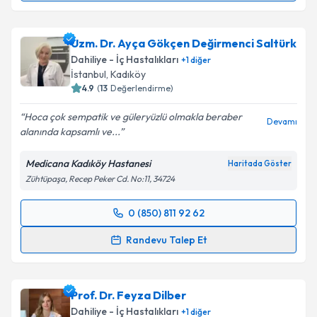
Prof. Dr. Sedef Kuran
için randevu takvimi talebi
oluşturun. Size bu uzmandan randevu almanız için bir
Uzm. Dr. Ayça Gökçen Değirmenci Saltürk
takvim hazırlandığında e-posta ile bilgilendireceğiz.
Dahiliye - İç Hastalıkları
+
1
diğer
E-posta Adresiniz
İstanbul
,
Kadıköy
4.9
(
13
Değerlendirme)
Hoca çok sempatik ve güleryüzlü olmakla beraber
Devamı
alanında kapsamlı ve...
Kişisel verilerimin işlenmesine ilişkin
Aydınlatma
Metni
'ni okudum ve kişisel verilerimin belirtilen
Medicana Kadıköy Hastanesi
Haritada Göster
kapsamda işlenmesini kabul ediyorum.
Zühtüpaşa, Recep Peker Cd. No:11, 34724
Takvim Talebini Gönder
0 (850) 811 92 62
Randevu Takvimi Talebi
Randevu Talep Et
Uzm. Dr. Ayça Gökçen Değirmenci Saltürk
için
randevu takvimi talebi oluşturun. Size bu uzmandan
Prof. Dr. Feyza Dilber
randevu almanız için bir takvim hazırlandığında e-
posta ile bilgilendireceğiz.
Dahiliye - İç Hastalıkları
+
1
diğer