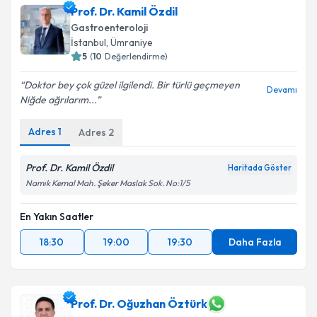
Prof. Dr. Kamil Özdil
Gastroenteroloji
İstanbul
,
Ümraniye
5
(
10
Değerlendirme)
Doktor bey çok güzel ilgilendi. Bir türlü geçmeyen
Devamı
Niğde ağrılarım...
Adres
1
Adres
2
Prof. Dr. Kamil Özdil
Haritada Göster
Namık Kemal Mah. Şeker Maslak Sok. No:1/5
En Yakın Saatler
18:30
19:00
19:30
Daha Fazla
Prof. Dr. Oğuzhan Öztürk