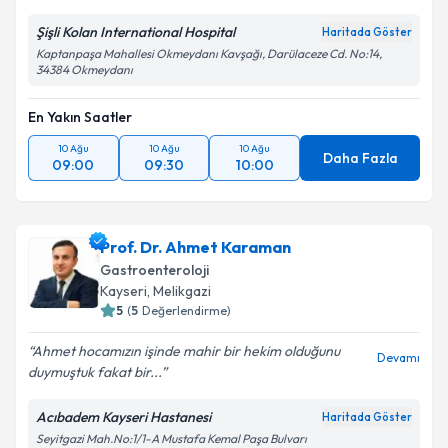
Kişisel verilerimin işlenmesine ilişkin
Aydınlatma
Metni
'ni okudum ve kişisel verilerimin belirtilen
Şişli Kolan International Hospital
Haritada Göster
kapsamda işlenmesini kabul ediyorum.
Kaptanpaşa Mahallesi Okmeydanı Kavşağı, Darülaceze Cd. No:14,
34384 Okmeydanı
Takvim Talebini Gönder
En Yakın Saatler
10 Ağu
10 Ağu
10 Ağu
Daha Fazla
09:00
09:30
10:00
Prof. Dr. Ahmet Karaman
Gastroenteroloji
Kayseri
,
Melikgazi
5
(
5
Değerlendirme)
Ahmet hocamızın işinde mahir bir hekim olduğunu
Devamı
duymuştuk fakat bir...
Acıbadem Kayseri Hastanesi
Haritada Göster
Seyitgazi Mah.No:1/1-A Mustafa Kemal Paşa Bulvarı