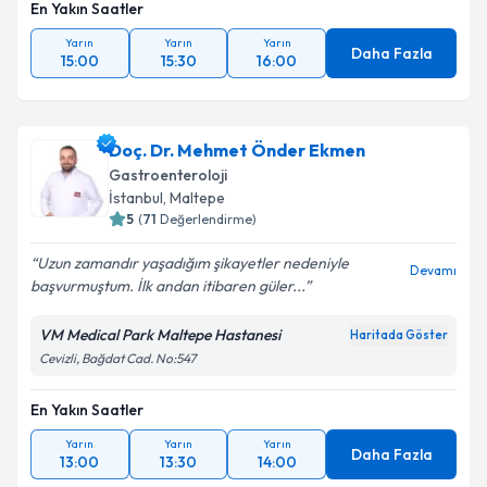
En Yakın Saatler
Yarın
Yarın
Yarın
Daha Fazla
15:00
15:30
16:00
Doç. Dr. Mehmet Önder Ekmen
Gastroenteroloji
İstanbul
,
Maltepe
5
(
71
Değerlendirme)
Uzun zamandır yaşadığım şikayetler nedeniyle
Devamı
başvurmuştum. İlk andan itibaren güler...
VM Medical Park Maltepe Hastanesi
Haritada Göster
Cevizli, Bağdat Cad. No:547
En Yakın Saatler
Yarın
Yarın
Yarın
Daha Fazla
13:00
13:30
14:00