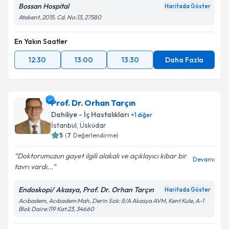
Bossan Hospital
Haritada Göster
Atakent, 2015. Cd. No:13, 27580
En Yakın Saatler
12:30
13:00
13:30
Daha Fazla
Prof. Dr. Orhan Tarçın
Dahiliye - İç Hastalıkları
+
1
diğer
İstanbul
,
Üsküdar
5
(
7
Değerlendirme)
Doktorumuzun gayet ilgili alakalı ve açıklayıcı kibar bir
Devamı
tavrı vardı...
Endoskopi/ Akasya, Prof. Dr. Orhan Tarçın
Haritada Göster
Acıbadem, Acıbadem Mah, Derin Sok: 8/A Akasya AVM, Kent Kule, A-1
Blok Daire:119 Kat:23, 34660