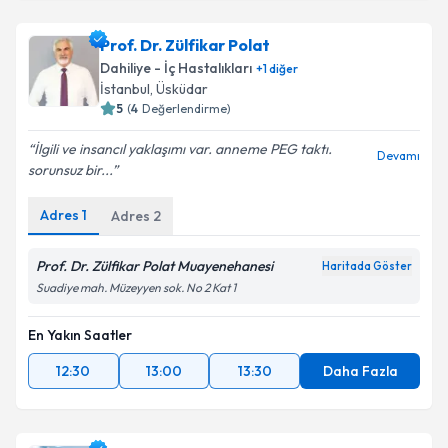
Prof. Dr. Zülfikar Polat
Dahiliye - İç Hastalıkları
+
1
diğer
İstanbul
,
Üsküdar
5
(
4
Değerlendirme)
İlgili ve insancıl yaklaşımı var. anneme PEG taktı.
Devamı
sorunsuz bir...
Adres
1
Adres
2
Prof. Dr. Zülfikar Polat Muayenehanesi
Haritada Göster
Suadiye mah. Müzeyyen sok. No 2 Kat 1
En Yakın Saatler
12:30
13:00
13:30
Daha Fazla