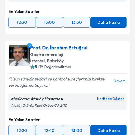
En Yakın Saatler
12:30
13:00
13:30
Daha Fazla
Prof. Dr. İbrahim Ertuğrul
Gastroenteroloji
İstanbul
,
Bakırköy
5
(
19
Değerlendirme)
Uzun süredir tedavi ve kontrol süreçlerimizi birlikte
Devamı
yürüttüğümüz Sayın...
Medicana Ataköy Hastanesi
Haritada Göster
Ataköy 2-5-6., Rauf Orbay Cd. 2/1Z
En Yakın Saatler
12:20
12:40
13:00
Daha Fazla