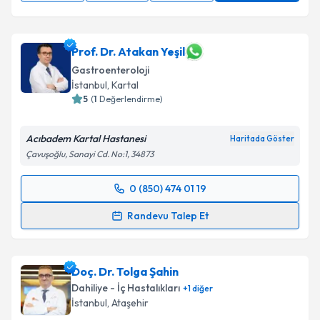
Prof. Dr. Atakan Yeşil
Gastroenteroloji
İstanbul
,
Kartal
5
(
1
Değerlendirme)
Acıbadem Kartal Hastanesi
Haritada Göster
Çavuşoğlu, Sanayi Cd. No:1, 34873
0 (850) 474 01 19
Randevu Takvimi Talebi
Randevu Talep Et
Prof. Dr. Atakan Yeşil
için randevu takvimi talebi
oluşturun. Size bu uzmandan randevu almanız için bir
Doç. Dr. Tolga Şahin
takvim hazırlandığında e-posta ile bilgilendireceğiz.
Dahiliye - İç Hastalıkları
+
1
diğer
E-posta Adresiniz
İstanbul
,
Ataşehir