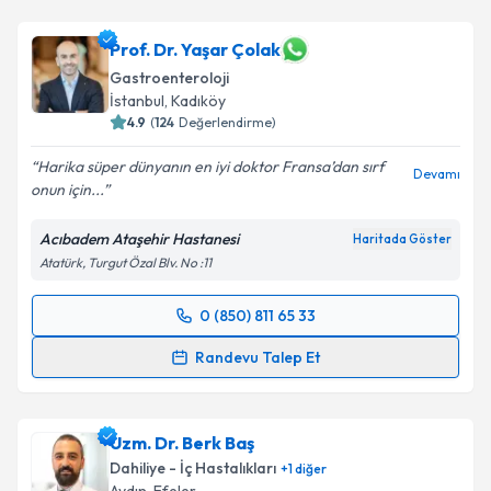
takvim hazırlandığında e-posta ile bilgilendireceğiz.
Prof. Dr. Yaşar Çolak
E-posta Adresiniz
Gastroenteroloji
İstanbul
, Kadıköy
4.9
(
124
Değerlendirme)
Kişisel verilerimin işlenmesine ilişkin
Aydınlatma
Harika süper dünyanın en iyi doktor Fransa’dan sırf
Devamı
Metni
'ni okudum ve kişisel verilerimin belirtilen
onun için...
kapsamda işlenmesini kabul ediyorum.
Acıbadem Ataşehir Hastanesi
Haritada Göster
Atatürk, Turgut Özal Blv. No :11
Takvim Talebini Gönder
0 (850) 811 65 33
Randevu Takvimi Talebi
Randevu Talep Et
Prof. Dr. Yaşar Çolak
için randevu takvimi talebi
oluşturun. Size bu uzmandan randevu almanız için bir
Uzm. Dr. Berk Baş
takvim hazırlandığında e-posta ile bilgilendireceğiz.
Dahiliye - İç Hastalıkları
+
1
diğer
E-posta Adresiniz