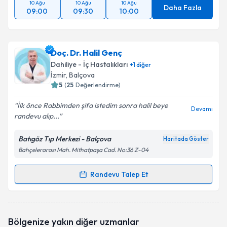
10 Ağu
10 Ağu
10 Ağu
Daha Fazla
09:00
09:30
10:00
Doç. Dr. Halil Genç
Dahiliye - İç Hastalıkları
+
1
diğer
İzmir
, Balçova
5
(
25
Değerlendirme)
İlk önce Rabbimden şifa istedim sonra halil beye
Devamı
randevu alıp...
Batıgöz Tıp Merkezi - Balçova
Haritada Göster
Bahçelerarası Mah. Mithatpaşa Cad. No:36 Z-04
Randevu Talep Et
Randevu Takvimi Talebi
Doç. Dr. Halil Genç
için randevu takvimi talebi
Bölgenize yakın diğer uzmanlar
oluşturun. Size bu uzmandan randevu almanız için bir