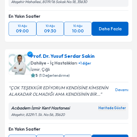
Ataşehir Mahallesi, 8019/16 Sokak No:18, 35630
En Yakın Saatler
10 Ağu
10 Ağu
10 Ağu
Daha Fazla
09:00
09:30
10:00
Prof. Dr. Yusuf Serdar Sakin
Dahiliye - İç Hastalıkları
+
1
diğer
İzmir
, Çiğli
5
(
1
Değerlendirme)
ÇOK TEŞEKKÜR EDİYORUM KENDİSİNE KİMSENİN
Devamı
ALAKADAR OLMADIĞI AMA KENDİSİNİN BİR...
Acıbadem İzmir Kent Hastanesi
Haritada Göster
Ataşehir, 8229/1. Sk. No:56, 35620
En Yakın Saatler