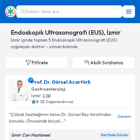
Doktor, klinik ara...
Endoskopik Ultrasonografi (EUS), İzmir
İzmir
içinde toplam
5
Endoskopik Ultrasonografi (EUS)
uygulayan doktor - uzman bulundu
Filtrele
Akıllı Sıralama
Prof. Dr. Gürsel Acartürk
Gastroenteroloji
İzmir
, Çiğli
5
(
12
Değerlendirme)
Çölyak hastalığımın tanısı Dr. Gürsel Bey tarafından
Devamı
konuldu. Öncesinde birçok...
İzmir Can Hastanesi
Haritada Göster