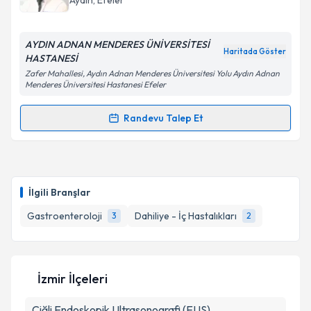
Aydın
, Efeler
AYDIN ADNAN MENDERES ÜNİVERSİTESİ
Haritada Göster
HASTANESİ
Kişisel verilerimin işlenmesine ilişkin
Aydınlatma
Zafer Mahallesi, Aydın Adnan Menderes Üniversitesi Yolu Aydın Adnan
Metni
'ni okudum ve kişisel verilerimin belirtilen
Menderes Üniversitesi Hastanesi Efeler
kapsamda işlenmesini kabul ediyorum.
Randevu Talep Et
Randevu Takvimi Talebi
Takvim Talebini Gönder
Uzm. Dr. Berk Baş
için randevu takvimi talebi
oluşturun. Size bu uzmandan randevu almanız için bir
İlgili Branşlar
takvim hazırlandığında e-posta ile bilgilendireceğiz.
Gastroenteroloji
Dahiliye - İç Hastalıkları
3
2
E-posta Adresiniz
İzmir İlçeleri
Kişisel verilerimin işlenmesine ilişkin
Aydınlatma
Çiğli
Endoskopik Ultrasonografi (EUS)
Metni
'ni okudum ve kişisel verilerimin belirtilen