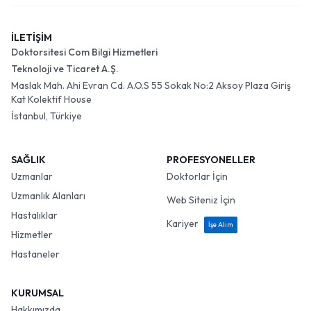
İLETİŞİM
Doktorsitesi Com Bilgi Hizmetleri
Teknoloji ve Ticaret A.Ş.
Maslak Mah. Ahi Evran Cd. A.O.S 55 Sokak No:2 Aksoy Plaza Giriş
Kat Kolektif House
İstanbul, Türkiye
SAĞLIK
PROFESYONELLER
Uzmanlar
Doktorlar İçin
Uzmanlık Alanları
Web Siteniz İçin
Hastalıklar
Kariyer
İşe Alım
Hizmetler
Hastaneler
KURUMSAL
Hakkımızda