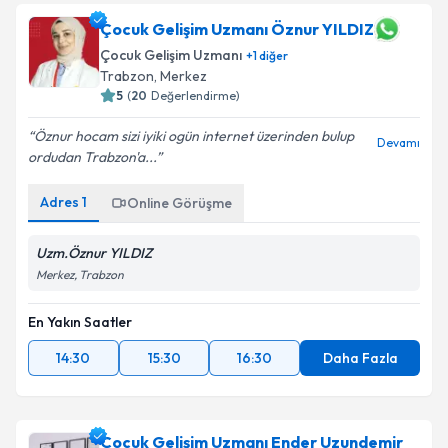
Çocuk Gelişim Uzmanı Öznur YILDIZ
Çocuk Gelişim Uzmanı
+
1
diğer
Trabzon
,
Merkez
5
(
20
Değerlendirme)
Öznur hocam sizi iyiki ogün internet üzerinden bulup
Devamı
ordudan Trabzon'a...
Adres
1
Online Görüşme
Uzm.Öznur YILDIZ
Merkez, Trabzon
En Yakın Saatler
14:30
15:30
16:30
Daha Fazla
Çocuk Gelişim Uzmanı Ender Uzundemir