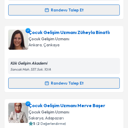
Takvim Talebini Gönder
Randevu Talep Et
Randevu Takvimi Talebi
Çocuk Gelişim Nuriye Karaman
için randevu
Çocuk Gelişim Uzmanı Züheyla Binatlı
takvimi talebi oluşturun. Size bu uzmandan randevu
Çocuk Gelişim Uzmanı
almanız için bir takvim hazırlandığında e-posta ile
Ankara
,
Çankaya
bilgilendireceğiz.
E-posta Adresiniz
Kök Gelişim Akademi
Sancak Mah. 537. Sok. 10/A
Randevu Talep Et
Randevu Takvimi Talebi
Kişisel verilerimin işlenmesine ilişkin
Aydınlatma
Metni
'ni okudum ve kişisel verilerimin belirtilen
kapsamda işlenmesini kabul ediyorum.
Çocuk Gelişim Uzmanı Züheyla Binatlı
için randevu
Çocuk Gelişim Uzmanı Merve Başer
takvimi talebi oluşturun. Size bu uzmandan randevu
Çocuk Gelişim Uzmanı
almanız için bir takvim hazırlandığında e-posta ile
Takvim Talebini Gönder
Sakarya
,
Adapazarı
bilgilendireceğiz.
5
(
2
Değerlendirme)