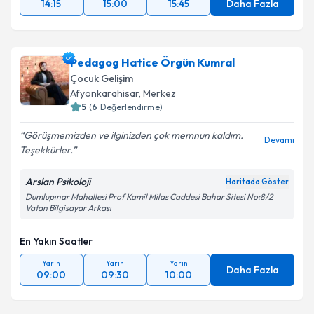
14:15
15:00
15:45
Daha Fazla
Pedagog Hatice Örgün Kumral
Çocuk Gelişim
Afyonkarahisar
,
Merkez
5
(
6
Değerlendirme)
Görüşmemizden ve ilginizden çok memnun kaldım.
Devamı
Teşekkürler.
Arslan Psikoloji
Haritada Göster
Dumlupınar Mahallesi Prof Kamil Milas Caddesi Bahar Sitesi No:8/2
Vatan Bilgisayar Arkası
En Yakın Saatler
Yarın
Yarın
Yarın
Daha Fazla
09:00
09:30
10:00