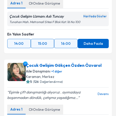
Adres
1
Online Görüşme
Çocuk Gelişim Uzmanı Aslı Tuncay
Haritada Göster
Tunahan Mah. Metromall Sitesi F Blok Kat :16 No 100
En Yakın Saatler
14:00
15:00
16:00
Daha Fazla
Çocuk Gelişim Gökçen Özden Özvarol
Aile Danışmanı
+
1
diğer
Karaman
,
Merkez
5
(
126
Değerlendirme)
Eşimle çift danışmanlığı alıyoruz . ayımızdayız
Devamı
boşanmadan döndük, çatışma yaşadığımız...
Adres
1
Online Görüşme