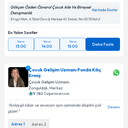
Gökçen Özden Özvarol Çocuk Aile Ve Bireysel
Haritada Göster
Danışmanlık
Kirişçi Mah. A.Talat Duru İş Merkezi 47. Sokak. No:10/15 Kat:2
En Yakın Saatler
Yarın
Yarın
Yarın
Daha Fazla
13:00
14:00
15:00
Çocuk Gelişim Uzmanı Funda Kılıç
Ermiş
Çocuk Gelişim Uzmanı
Zonguldak
,
Merkez
5
(
182
Değerlendirme)
Anlayışlı kibar ve sevecen aynı zamanda disiplini çok
Devamı
güzel
Adres
1
Adres
2