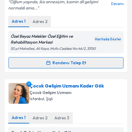
Oğlum yaşında, ikiz annesiyim, kızımin dil gelişimi
Devamı
normaldi ama...
Adres
1
Adres
2
Kişisel verilerimin işlenmesine ilişkin
Aydınlatma
Metni
'ni okudum ve kişisel verilerimin belirtilen
kapsamda işlenmesini kabul ediyorum.
Özel Beyaz Melekler Özel Eğitim ve
Haritada Göster
Rehabilitasyon Merkezi
50.yıl Mahallesi, Ali Kaya, Mutlu Caddesi No:46/2, 33150
Takvim Talebini Gönder
Randevu Talep Et
Randevu Takvimi Talebi
Çocuk Gelişim Simge Çelik Korkmaz
için randevu
Çocuk Gelişim Uzmanı Kader Gök
takvimi talebi oluşturun. Size bu uzmandan randevu
Çocuk Gelişim Uzmanı
almanız için bir takvim hazırlandığında e-posta ile
İstanbul
,
Şişli
bilgilendireceğiz.
E-posta Adresiniz
Adres
1
Adres
2
Adres
3