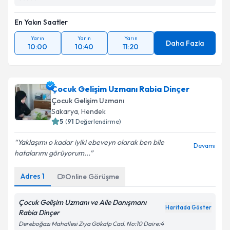
En Yakın Saatler
Yarın
Yarın
Yarın
Daha Fazla
10:00
10:40
11:20
Çocuk Gelişim Uzmanı Rabia Dinçer
Çocuk Gelişim Uzmanı
Sakarya
,
Hendek
5
(
91
Değerlendirme)
Yaklaşımı o kadar iyiki ebeveyn olarak ben bile
Devamı
hatalarımı görüyorum...
Adres
1
Online Görüşme
Çocuk Gelişim Uzmanı ve Aile Danışmanı
Haritada Göster
Rabia Dinçer
Dereboğazı Mahallesi Ziya Gökalp Cad. No:10 Daire:4