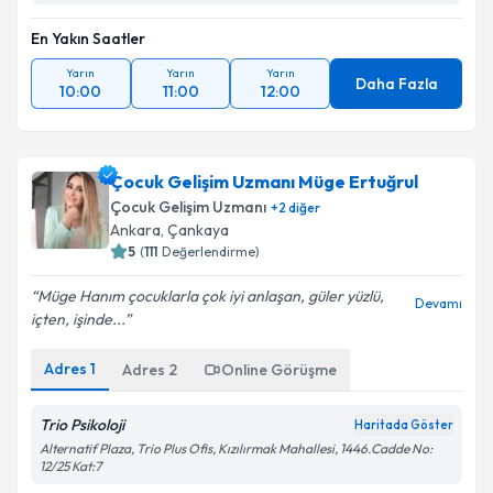
En Yakın Saatler
Yarın
Yarın
Yarın
Daha Fazla
10:00
11:00
12:00
Çocuk Gelişim Uzmanı Müge Ertuğrul
Çocuk Gelişim Uzmanı
+
2
diğer
Ankara
,
Çankaya
5
(
111
Değerlendirme)
Müge Hanım çocuklarla çok iyi anlaşan, güler yüzlü,
Devamı
içten, işinde...
Adres
1
Adres
2
Online Görüşme
Trio Psikoloji
Haritada Göster
Alternatif Plaza, Trio Plus Ofis, Kızılırmak Mahallesi, 1446.Cadde No:
12/25 Kat:7