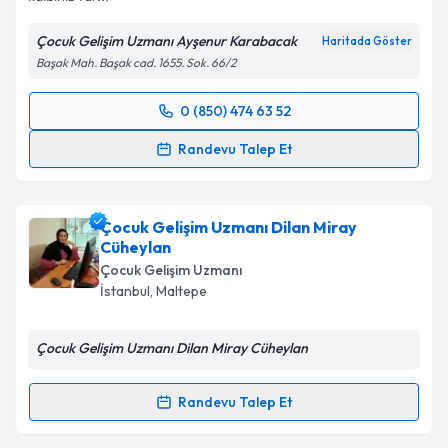
Kişisel verilerimin işlenmesine ilişkin
Aydınlatma
Metni
'ni okudum ve kişisel verilerimin belirtilen
Çocuk Gelişim Uzmanı Ayşenur Karabacak
Haritada Göster
kapsamda işlenmesini kabul ediyorum.
Başak Mah. Başak cad. 1655. Sok. 66/2
Takvim Talebini Gönder
0 (850) 474 63 52
Randevu Takvimi Talebi
Randevu Talep Et
Çocuk Gelişim Uzmanı Ayşenur Karabacak
için
randevu takvimi talebi oluşturun. Size bu uzmandan
Çocuk Gelişim Uzmanı Dilan Miray
randevu almanız için bir takvim hazırlandığında e-
Cüheylan
posta ile bilgilendireceğiz.
Çocuk Gelişim Uzmanı
E-posta Adresiniz
İstanbul
,
Maltepe
Çocuk Gelişim Uzmanı Dilan Miray Cüheylan
Kişisel verilerimin işlenmesine ilişkin
Aydınlatma
Randevu Talep Et
Metni
'ni okudum ve kişisel verilerimin belirtilen
Randevu Takvimi Talebi
kapsamda işlenmesini kabul ediyorum.