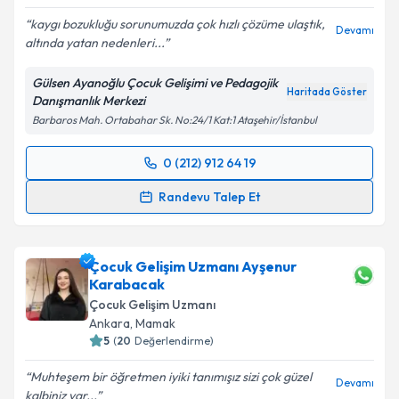
kaygı bozukluğu sorunumuzda çok hızlı çözüme ulaştık,
Devamı
altında yatan nedenleri...
Gülsen Ayanoğlu Çocuk Gelişimi ve Pedagojik
Haritada Göster
Danışmanlık Merkezi
Barbaros Mah. Ortabahar Sk. No:24/1 Kat:1 Ataşehir/İstanbul
0 (212) 912 64 19
Randevu Takvimi Talebi
Randevu Talep Et
Çocuk Gelişim Uzmanı Gülsen Ayanoğlu
için
randevu takvimi talebi oluşturun. Size bu uzmandan
Çocuk Gelişim Uzmanı Ayşenur
randevu almanız için bir takvim hazırlandığında e-
Karabacak
posta ile bilgilendireceğiz.
Çocuk Gelişim Uzmanı
E-posta Adresiniz
Ankara
,
Mamak
5
(
20
Değerlendirme)
Muhteşem bir öğretmen iyiki tanımışız sizi çok güzel
Devamı
kalbiniz var...