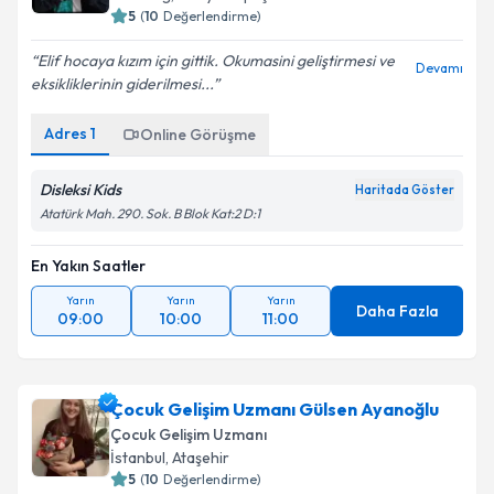
5
(
10
Değerlendirme)
Elif hocaya kızım için gittik. Okumasini geliştirmesi ve
Devamı
eksikliklerinin giderilmesi...
Adres
1
Online Görüşme
Disleksi Kids
Haritada Göster
Atatürk Mah. 290. Sok. B Blok Kat:2 D:1
En Yakın Saatler
Yarın
Yarın
Yarın
Daha Fazla
09:00
10:00
11:00
Çocuk Gelişim Uzmanı Gülsen Ayanoğlu
Çocuk Gelişim Uzmanı
İstanbul
,
Ataşehir
5
(
10
Değerlendirme)