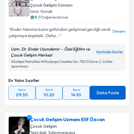
Çocuk Gelişim Uzmanı
İzmir
,
Konak
5
(
1
Değerlendirme)
Ender Hanıma kızımı götürdüm gelişimsel geriliği vardı
Devamı
çalışmaya başladık. Daha...
Uzm. Dr. Ender Uzundemir – Özel Eğitim ve
Haritada Göster
Çocuk Gelişim Merkezi
Göztepe Mahallesi Mithatpaşa Caddesi No: 755/2 Daire: 2, Calibe
Apartmanı
En Yakın Saatler
Yarın
Yarın
Yarın
Daha Fazla
09:30
10:20
14:30
Çocuk Gelişim Uzmanı Elif Özcan
Çocuk Gelişim
Tekirdağ
,
Süleymanpaşa