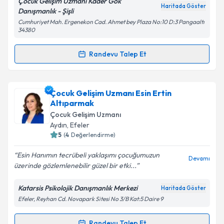
Çocuk Gelişim Uzmanı Kader Gök
Haritada Göster
Danışmanlık - Şişli
Kişisel verilerimin işlenmesine ilişkin
Aydınlatma
Cumhuriyet Mah. Ergenekon Cad. Ahmet bey Plaza No:10 D:3 Pangaaltı
Metni
'ni okudum ve kişisel verilerimin belirtilen
34380
kapsamda işlenmesini kabul ediyorum.
Randevu Talep Et
Randevu Takvimi Talebi
Takvim Talebini Gönder
Çocuk Gelişim Uzmanı Kader Gök
için randevu
Çocuk Gelişim Uzmanı Esin Ertin
takvimi talebi oluşturun. Size bu uzmandan randevu
Altıparmak
almanız için bir takvim hazırlandığında e-posta ile
Çocuk Gelişim Uzmanı
bilgilendireceğiz.
Aydın
,
Efeler
5
(
4
Değerlendirme)
E-posta Adresiniz
Esin Hanımın tecrübeli yaklaşımı çocuğumuzun
Devamı
üzerinde gözlemlenebilir güzel bir etki...
Katarsis Psikolojik Danışmanlık Merkezi
Haritada Göster
Kişisel verilerimin işlenmesine ilişkin
Aydınlatma
Efeler, Reyhan Cd. Novapark Sitesi No 3/B Kat:5 Daire 9
Metni
'ni okudum ve kişisel verilerimin belirtilen
kapsamda işlenmesini kabul ediyorum.
Randevu Talep Et