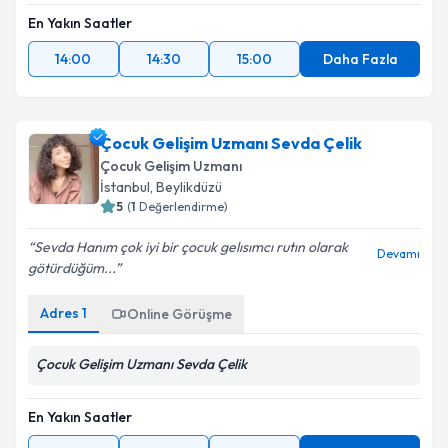
En Yakın Saatler
14:00
14:30
15:00
Daha Fazla
Çocuk Gelişim Uzmanı Sevda Çelik
Çocuk Gelişim Uzmanı
İstanbul
,
Beylikdüzü
5
(
1
Değerlendirme)
Sevda Hanım çok iyi bir çocuk gelısımcı rutın olarak
Devamı
götürdüğüm...
Adres
1
Online Görüşme
Çocuk Gelişim Uzmanı Sevda Çelik
En Yakın Saatler