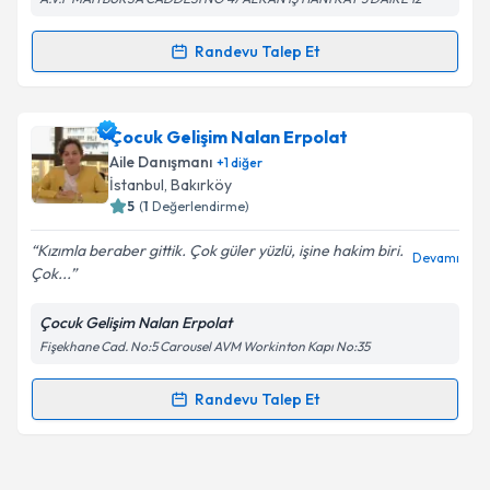
Kişisel verilerimin işlenmesine ilişkin
Aydınlatma
Metni
'ni okudum ve kişisel verilerimin belirtilen
kapsamda işlenmesini kabul ediyorum.
Randevu Talep Et
Randevu Takvimi Talebi
Takvim Talebini Gönder
Çocuk Gelişim Uzmanı Şule Sena Öztürk
için
Çocuk Gelişim Nalan Erpolat
randevu takvimi talebi oluşturun. Size bu uzmandan
Aile Danışmanı
+
1
diğer
randevu almanız için bir takvim hazırlandığında e-
İstanbul
,
Bakırköy
posta ile bilgilendireceğiz.
5
(
1
Değerlendirme)
E-posta Adresiniz
Kızımla beraber gittik. Çok güler yüzlü, işine hakim biri.
Devamı
Çok...
Çocuk Gelişim Nalan Erpolat
Fişekhane Cad. No:5 Carousel AVM Workinton Kapı No:35
Kişisel verilerimin işlenmesine ilişkin
Aydınlatma
Metni
'ni okudum ve kişisel verilerimin belirtilen
kapsamda işlenmesini kabul ediyorum.
Randevu Talep Et
Randevu Takvimi Talebi
Takvim Talebini Gönder
Çocuk Gelişim Nalan Erpolat
için randevu takvimi