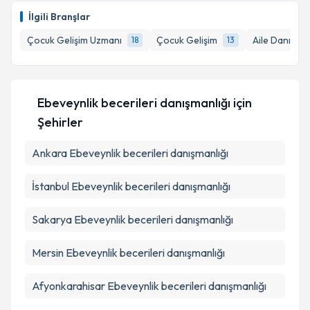
talebi oluşturun. Size bu uzmandan randevu almanız
İlgili Branşlar
için bir takvim hazırlandığında e-posta ile
bilgilendireceğiz.
Çocuk Gelişim Uzmanı
Çocuk Gelişim
Aile Danışma
18
13
E-posta Adresiniz
Ebeveynlik becerileri danışmanlığı
için
Şehirler
Kişisel verilerimin işlenmesine ilişkin
Aydınlatma
Metni
'ni okudum ve kişisel verilerimin belirtilen
Ankara
Ebeveynlik becerileri danışmanlığı
kapsamda işlenmesini kabul ediyorum.
İstanbul
Ebeveynlik becerileri danışmanlığı
Takvim Talebini Gönder
Sakarya
Ebeveynlik becerileri danışmanlığı
Mersin
Ebeveynlik becerileri danışmanlığı
Afyonkarahisar
Ebeveynlik becerileri danışmanlığı