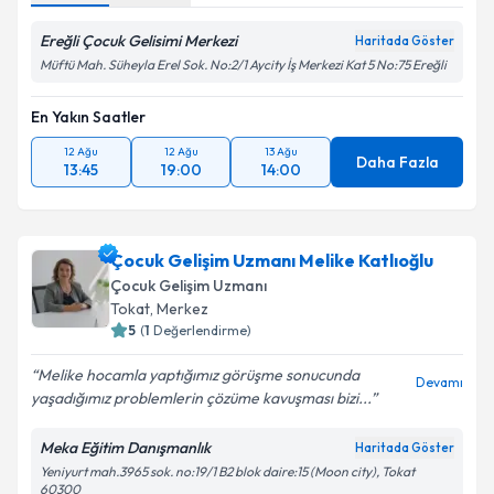
Ereğli Çocuk Gelisimi Merkezi
Haritada Göster
Müftü Mah. Süheyla Erel Sok. No:2/1 Aycity İş Merkezi Kat 5 No:75 Ereğli
En Yakın Saatler
12 Ağu
12 Ağu
13 Ağu
Daha Fazla
13:45
19:00
14:00
Çocuk Gelişim Uzmanı Melike Katlıoğlu
Çocuk Gelişim Uzmanı
Tokat
,
Merkez
5
(
1
Değerlendirme)
Melike hocamla yaptığımız görüşme sonucunda
Devamı
yaşadığımız problemlerin çözüme kavuşması bizi...
Meka Eğitim Danışmanlık
Haritada Göster
Yeniyurt mah.3965 sok. no:19/1 B2 blok daire:15 (Moon city), Tokat
60300