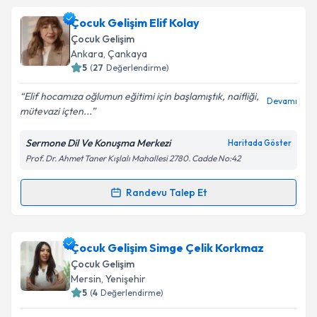
Çocuk Gelişim Uzmanı Dilan Miray Cüheylan
için
Çocuk Gelişim Elif Kolay
Takvim Talebini Gönder
randevu takvimi talebi oluşturun. Size bu uzmandan
Çocuk Gelişim
randevu almanız için bir takvim hazırlandığında e-
Ankara
,
Çankaya
posta ile bilgilendireceğiz.
5
(
27
Değerlendirme)
E-posta Adresiniz
Elif hocamıza oğlumun eğitimi için başlamıştık, naifliği,
Devamı
mütevazi içten...
Sermone Dil Ve Konuşma Merkezi
Haritada Göster
Prof. Dr. Ahmet Taner Kışlalı Mahallesi 2780. Cadde No:42
Kişisel verilerimin işlenmesine ilişkin
Aydınlatma
Metni
'ni okudum ve kişisel verilerimin belirtilen
kapsamda işlenmesini kabul ediyorum.
Randevu Talep Et
Randevu Takvimi Talebi
Takvim Talebini Gönder
Çocuk Gelişim Elif Kolay
için randevu takvimi talebi
Çocuk Gelişim Simge Çelik Korkmaz
oluşturun. Size bu uzmandan randevu almanız için bir
Çocuk Gelişim
takvim hazırlandığında e-posta ile bilgilendireceğiz.
Mersin
,
Yenişehir
5
(
4
Değerlendirme)
E-posta Adresiniz