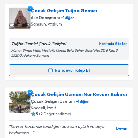
Çocuk Gelişim Feride Alaca Kaymaz
için randevu
Çocuk Gelişim Tuğba Gemici
takvimi talebi oluşturun. Size bu uzmandan randevu
Aile Danışmanı
+
1
diğer
almanız için bir takvim hazırlandığında e-posta ile
Samsun
,
Atakum
bilgilendireceğiz.
E-posta Adresiniz
Tuğba Gemici Çocuk Gelişimi
Haritada Göster
Mimar Sinan Mah. Mustafa Kemal Bulv, Seher Sitesi No: 25/6 Kat: 3,
55200 Atakum/Samsun
Randevu Talep Et
Kişisel verilerimin işlenmesine ilişkin
Aydınlatma
Randevu Takvimi Talebi
Metni
'ni okudum ve kişisel verilerimin belirtilen
kapsamda işlenmesini kabul ediyorum.
Çocuk Gelişim Tuğba Gemici
için randevu takvimi
Çocuk Gelişim Uzmanı Nur Kevser Bakırcı
talebi oluşturun. Size bu uzmandan randevu almanız
Çocuk Gelişim Uzmanı
+
1
diğer
Takvim Talebini Gönder
için bir takvim hazırlandığında e-posta ile
Kocaeli
,
İzmit
bilgilendireceğiz.
5
(
2
Değerlendirme)
E-posta Adresiniz
Kevser hocamızı tanıdığım da kızım aylıktı ve duyu
Devamı
kaybımızın...