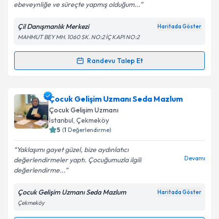
ebeveynliğe ve süreçte yapmış olduğum...
Çil Danışmanlık Merkezi
Haritada Göster
Kişisel verilerimin işlenmesine ilişkin
Aydınlatma
MAHMUT BEY MH. 1060 SK. NO:2 İÇ KAPI NO:2
Metni
'ni okudum ve kişisel verilerimin belirtilen
kapsamda işlenmesini kabul ediyorum.
Randevu Talep Et
Randevu Takvimi Talebi
Takvim Talebini Gönder
Çocuk Gelişim Uzmanı Hayranur Çil
için randevu
Çocuk Gelişim Uzmanı Seda Mazlum
takvimi talebi oluşturun. Size bu uzmandan randevu
Çocuk Gelişim Uzmanı
almanız için bir takvim hazırlandığında e-posta ile
İstanbul
,
Çekmeköy
bilgilendireceğiz.
5
(
1
Değerlendirme)
E-posta Adresiniz
Yaklaşımı gayet güzel, bize aydınlatıcı
Devamı
değerlendirmeler yaptı. Çocuğumuzla ilgili
değerlendirme...
Çocuk Gelişim Uzmanı Seda Mazlum
Haritada Göster
Kişisel verilerimin işlenmesine ilişkin
Aydınlatma
Çekmeköy
Metni
'ni okudum ve kişisel verilerimin belirtilen
kapsamda işlenmesini kabul ediyorum.