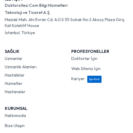
Doktorsitesi Com Bilgi Hizmetleri
Teknoloji ve Ticaret A.Ş.
Maslak Mah. Ahi Evran Cd. A.O.S 55 Sokak No:2 Aksoy Plaza Giriş
Kat Kolektif House
İstanbul, Türkiye
SAĞLIK
PROFESYONELLER
Uzmanlar
Doktorlar İçin
Uzmanlık Alanları
Web Siteniz İçin
Hastalıklar
Kariyer
İşe Alım
Hizmetler
Hastaneler
KURUMSAL
Hakkımızda
Bize Ulaşın