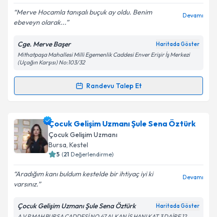
E-posta Adresiniz
Merve Hocamla tanışalı buçuk ay oldu. Benim
Devamı
ebeveyn olarak...
Cge. Merve Başer
Haritada Göster
Mithatpaşa Mahallesi Milli Egemenlik Caddesi Enver Erişir İş Merkezi
Kişisel verilerimin işlenmesine ilişkin
Aydınlatma
(Uçağın Karşısı) No:103/32
Metni
'ni okudum ve kişisel verilerimin belirtilen
kapsamda işlenmesini kabul ediyorum.
Randevu Talep Et
Randevu Takvimi Talebi
Takvim Talebini Gönder
Çocuk Gelişim Uzmanı Merve Başer
için randevu
Çocuk Gelişim Uzmanı Şule Sena Öztürk
takvimi talebi oluşturun. Size bu uzmandan randevu
Çocuk Gelişim Uzmanı
almanız için bir takvim hazırlandığında e-posta ile
Bursa
,
Kestel
bilgilendireceğiz.
5
(
21
Değerlendirme)
E-posta Adresiniz
Aradığım kanı buldum kestelde bir ihtiyaç iyi ki
Devamı
varsınız.
Çocuk Gelişim Uzmanı Şule Sena Öztürk
Haritada Göster
A.V.P MAH BURSA CADDESİ NO 47 ALKAN İŞ HANI KAT 3 DAİRE 12