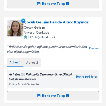
Randevu Talep Et
Randevu Takvimi Talebi
Takvim Talebini Gönder
Çocuk Gelişim Uzmanı Seda Mazlum
için randevu
Çocuk Gelişim Feride Alaca Kaymaz
takvimi talebi oluşturun. Size bu uzmandan randevu
Çocuk Gelişim
almanız için bir takvim hazırlandığında e-posta ile
Ankara
,
Çankaya
bilgilendireceğiz.
5
(
7
Değerlendirme)
E-posta Adresiniz
Yedinci sınıfa giden oğlumu günümüz problemlerinden
Devamı
olan dijital bağımlılıkla...
Adres
1
Adres
2
Kişisel verilerimin işlenmesine ilişkin
Aydınlatma
Metni
'ni okudum ve kişisel verilerimin belirtilen
Artı Enstitü Psikolojik Danışmanlık ve Dikkat
Haritada Göster
kapsamda işlenmesini kabul ediyorum.
Geliştirme Merkezi
Kızılay, İzmir-1 Cd. No:24
Takvim Talebini Gönder
Randevu Talep Et
Randevu Takvimi Talebi