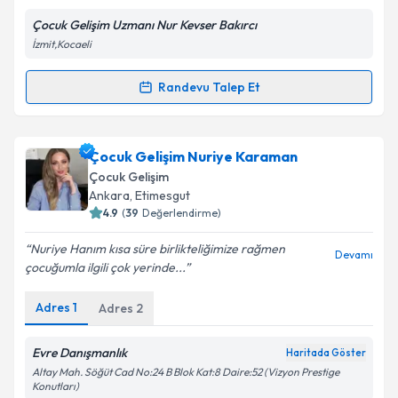
Çocuk Gelişim Uzmanı Nur Kevser Bakırcı
İzmit,Kocaeli
Kişisel verilerimin işlenmesine ilişkin
Aydınlatma
Metni
'ni okudum ve kişisel verilerimin belirtilen
kapsamda işlenmesini kabul ediyorum.
Randevu Talep Et
Randevu Takvimi Talebi
Takvim Talebini Gönder
Çocuk Gelişim Uzmanı Nur Kevser Bakırcı
için
Çocuk Gelişim Nuriye Karaman
randevu takvimi talebi oluşturun. Size bu uzmandan
Çocuk Gelişim
randevu almanız için bir takvim hazırlandığında e-
Ankara
,
Etimesgut
posta ile bilgilendireceğiz.
4.9
(
39
Değerlendirme)
E-posta Adresiniz
Nuriye Hanım kısa süre birlikteliğimize rağmen
Devamı
çocuğumla ilgili çok yerinde...
Adres
1
Adres
2
Kişisel verilerimin işlenmesine ilişkin
Aydınlatma
Metni
'ni okudum ve kişisel verilerimin belirtilen
Evre Danışmanlık
Haritada Göster
kapsamda işlenmesini kabul ediyorum.
Altay Mah. Söğüt Cad No:24 B Blok Kat:8 Daire:52 (Vizyon Prestige
Konutları)