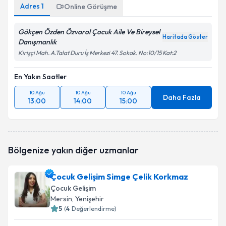
Adres
1
Online Görüşme
Gökçen Özden Özvarol Çocuk Aile Ve Bireysel
Haritada Göster
Danışmanlık
Kirişçi Mah. A.Talat Duru İş Merkezi 47. Sokak. No:10/15 Kat:2
En Yakın Saatler
10 Ağu
10 Ağu
10 Ağu
Daha Fazla
13:00
14:00
15:00
Bölgenize yakın diğer uzmanlar
Çocuk Gelişim Simge Çelik Korkmaz
Çocuk Gelişim
Mersin
, Yenişehir
5
(
4
Değerlendirme)