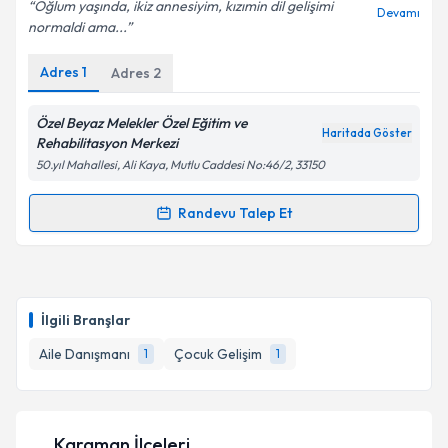
Oğlum yaşında, ikiz annesiyim, kızımin dil gelişimi
Devamı
normaldi ama...
Adres
1
Adres
2
Özel Beyaz Melekler Özel Eğitim ve
Haritada Göster
Rehabilitasyon Merkezi
50.yıl Mahallesi, Ali Kaya, Mutlu Caddesi No:46/2, 33150
Randevu Talep Et
Randevu Takvimi Talebi
Çocuk Gelişim Simge Çelik Korkmaz
için randevu
takvimi talebi oluşturun. Size bu uzmandan randevu
İlgili Branşlar
almanız için bir takvim hazırlandığında e-posta ile
bilgilendireceğiz.
Aile Danışmanı
Çocuk Gelişim
1
1
E-posta Adresiniz
Karaman İlçeleri