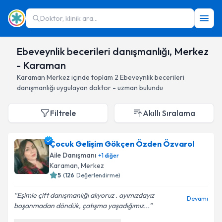
Doktor, klinik ara...
Ebeveynlik becerileri danışmanlığı, Merkez
- Karaman
Karaman
Merkez
içinde toplam
2
Ebeveynlik becerileri
danışmanlığı
uygulayan doktor - uzman bulundu
Filtrele
Akıllı Sıralama
Çocuk Gelişim Gökçen Özden Özvarol
Aile Danışmanı
+
1
diğer
Karaman
, Merkez
5
(
126
Değerlendirme)
Eşimle çift danışmanlığı alıyoruz . ayımızdayız
Devamı
boşanmadan döndük, çatışma yaşadığımız...