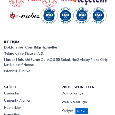
İLETİŞİM
Doktorsitesi Com Bilgi Hizmetleri
Teknoloji ve Ticaret A.Ş.
Maslak Mah. Ahi Evran Cd. A.O.S 55 Sokak No:2 Aksoy Plaza Giriş
Kat Kolektif House
İstanbul, Türkiye
SAĞLIK
PROFESYONELLER
Uzmanlar
Doktorlar İçin
Uzmanlık Alanları
Web Siteniz İçin
Hastalıklar
Kariyer
İşe Alım
Hizmetler