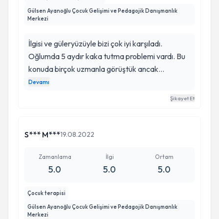
Gülsen Ayanoğlu Çocuk Gelişimi ve Pedagojik Danışmanlık
Merkezi
İlgisi ve güleryüzüyle bizi çok iyi karşıladı.
Oğlumda 5 aydır kaka tutma problemi vardı. Bu
konuda birçok uzmanla görüştük ancak
çözemedik, artık umudumuzu kaybetmişken
Devamı
Gülsen hanımla kesişti yollarımız. Gülsen hanım
Şikayet Et
sayesinde problemimizi aştık. İyi ki gelmişiz çok
çok teşekkür ediyoruz.
S*** M***
19.08.2022
Zamanlama
İlgi
Ortam
5.0
5.0
5.0
Çocuk terapisi
Gülsen Ayanoğlu Çocuk Gelişimi ve Pedagojik Danışmanlık
Merkezi