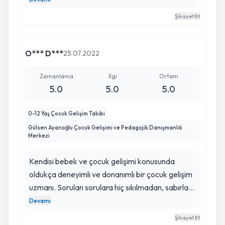
gelişimsel her aşamada kafamızdaki tüm soruları
Yaklaşımı, verdiği öneriler, süreci takip edişi
Şikayet Et
aydınlatıyor ve gerekirse yönlendirme yapıyor.
gerçekten çok iyiydi. Gönül rahatlığıyla tavsiye
Hala kendisinden destek almaya devam
ediyorum.
ediyoruz. Bir anne olarak gönül rahatlığıyla
O*** D***
25.07.2022
Gülsen hanımı tavsiye ediyorum. İlk
görüşmenizden sonra ne kadar doğru birini
Zamanlama
İlgi
Ortam
seçtiğinizi anlayacaksınız. Buna eminim.
5.0
5.0
5.0
0-12 Yaş Çocuk Gelişim Takibi
Gülsen Ayanoğlu Çocuk Gelişimi ve Pedagojik Danışmanlık
Merkezi
Kendisi bebek ve çocuk gelişimi konusunda
oldukça deneyimli ve donanımlı bir çocuk gelişim
uzmanı. Sorulan sorulara hiç sıkılmadan, sabırla
herkesin anlayabileceği bir şekilde yanıt veriyor.
Devamı
Kendisinden çok olumlu dönüşler alabiliyorsunuz.
Şikayet Et