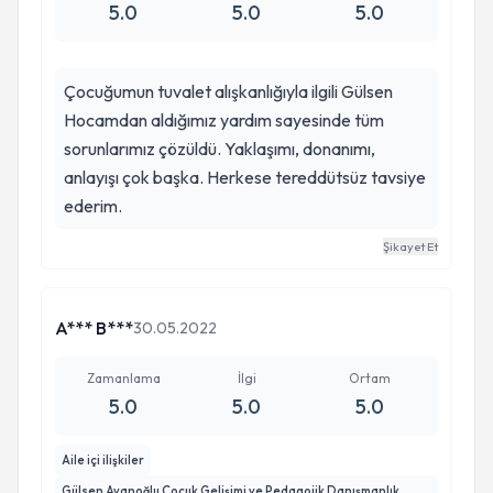
5.0
5.0
5.0
Çocuğumun tuvalet alışkanlığıyla ilgili Gülsen
Hocamdan aldığımız yardım sayesinde tüm
sorunlarımız çözüldü. Yaklaşımı, donanımı,
anlayışı çok başka. Herkese tereddütsüz tavsiye
ederim.
Şikayet Et
A*** B***
30.05.2022
Zamanlama
İlgi
Ortam
5.0
5.0
5.0
Aile içi ilişkiler
Gülsen Ayanoğlu Çocuk Gelişimi ve Pedagojik Danışmanlık