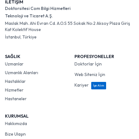
İLETİŞİM
Doktorsitesi Com Bilgi Hizmetleri
Teknoloji ve Ticaret A.Ş.
Maslak Mah. Ahi Evran Cd. A.O.S 55 Sokak No:2 Aksoy Plaza Giriş
Kat Kolektif House
İstanbul, Türkiye
SAĞLIK
PROFESYONELLER
Uzmanlar
Doktorlar İçin
Uzmanlık Alanları
Web Siteniz İçin
Hastalıklar
Kariyer
İşe Alım
Hizmetler
Hastaneler
KURUMSAL
Hakkımızda
Bize Ulaşın