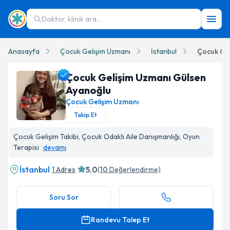
Doktor, klinik ara...
Anasayfa
Çocuk Gelişim Uzmanı
İstanbul
Çocuk Gel
Çocuk Gelişim Uzmanı Gülsen
Ayanoğlu
Çocuk Gelişim Uzmanı
Takip Et
Çocuk Gelişim Uzmanı Gülsen Ayanoğlu Profil Fotoğrafı
Çocuk Gelişim Takibi, Çocuk Odaklı Aile Danışmanlığı, Oyun
Terapisi
devamı
İstanbul
5.0
1 Adres
(
10
Değerlendirme)
Soru Sor
Randevu Talep Et