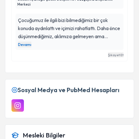
Merkezi
Çocuğumuz ile ilgili bizi bilmediğimiz bir çok
konuda aydınlattı ve içimizi rahatlattı. Daha önce
düşünmediğimiz, aklımıza gelmeyen ama
çocuğumuza nasıl yaklaşmamız gerektiği ile ilgili
Devamı
bir çok bilgi verdi. Evde deniyoruz ve sonuçlarını
Şikayet Et
alıyoruz. İyiki sizi tanımışız Gülsen Hocam.
Sosyal Medya ve PubMed Hesapları
Mesleki Bilgiler