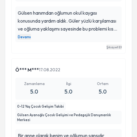
Gülsen hanımdan oğlumun okul kaygısı
konusunda yardım aldık. Güler yüzlü karşılaması
ve oğluma yaklaşımı sayesinde bu problemi kısa
sürede aştık. Kullandığı teknikler ve uzman
Devamı
görüşü takdire şayan. Dolu dolu 3 seans yaptık
Şikayet Et
herşey için çok teşekkürler hocam
Ö*** M***
17.08.2022
Zamanlama
İlgi
Ortam
5.0
5.0
5.0
0-12 Yaş Çocuk Gelişim Takibi
Gülsen Ayanoğlu Çocuk Gelişimi ve Pedagojik Danışmanlık
Merkezi
Bir anne olarak benim ve oğlumun şansıdır