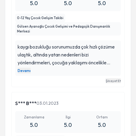
5.0
5.0
5.0
0-12 Yaş Çocuk Gelişim Takibi
Gülsen Ayanoğlu Çocuk Gelişimi ve Pedagojik Danışmanlık
Merkezi
kaygı bozukluğu sorunumuzda çok hızlı çözüme
ulaştık, altında yatan nedenleri bizi
yönlendirmeleri, çocuğa yaklaşımı öncelikle
güven vermesi, her aradığımızda ulaşabilirliği,
Devamı
kafamızda soru işareti bırakmayacak kadar net
Şikayet Et
oluşu, sorularımıza aldığımız cevaplar sakin
yaklaşımı ile herkese tavsiye ederim Gülsen
Hanımı.
S*** B***
03.01.2023
Zamanlama
İlgi
Ortam
5.0
5.0
5.0