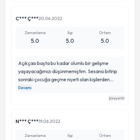
Kesinlikle tavsiye ederim.
C*** Ç***
20.06.2022
Zamanlama
İlgi
Ortam
5.0
5.0
5.0
Açıkçası başta bu kadar olumlu bir gelişme
yaşayacağımızı düşünmemiştim. Sesansı bitirip
sonraki çocuğa geçme niyeti olan kişilerden
kesinlikle değil. Çocukla iletişim kurup, seans
Devamı
sırasında ona bir şeyler katana kadar ilgileniyor.
Şikayet Et
Zaten birkaç seans sonrası da etkilerini kendi
gözlerinizle görüyorsunuz. Çocukla bir abla gibi
ilgileniyor. Teşekkürler Gülsen ablası :)
N*** Ç***
19.06.2022
Zamanlama
İlgi
Ortam