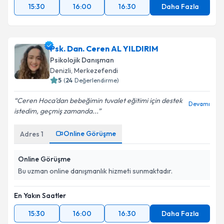
15:30
16:00
16:30
Daha Fazla
Psk. Dan. Ceren AL YILDIRIM
Psikolojik Danışman
Denizli
, Merkezefendi
5
(
24
Değerlendirme)
Ceren Hoca’dan bebeğimin tuvalet eğitimi için destek
Devamı
istedim, geçmiş zamanda...
Online Görüşme
Adres
1
Online Görüşme
Bu uzman online danışmanlık hizmeti sunmaktadır.
En Yakın Saatler
15:30
16:00
16:30
Daha Fazla