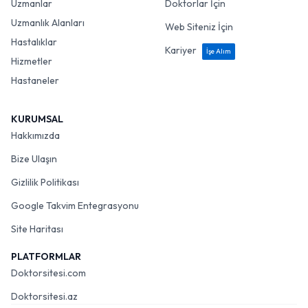
Uzmanlar
Doktorlar İçin
Uzmanlık Alanları
Web Siteniz İçin
Hastalıklar
Kariyer
İşe Alım
Hizmetler
Hastaneler
KURUMSAL
Hakkımızda
Bize Ulaşın
Gizlilik Politikası
Google Takvim Entegrasyonu
Site Haritası
PLATFORMLAR
Doktorsitesi.com
Doktorsitesi.az