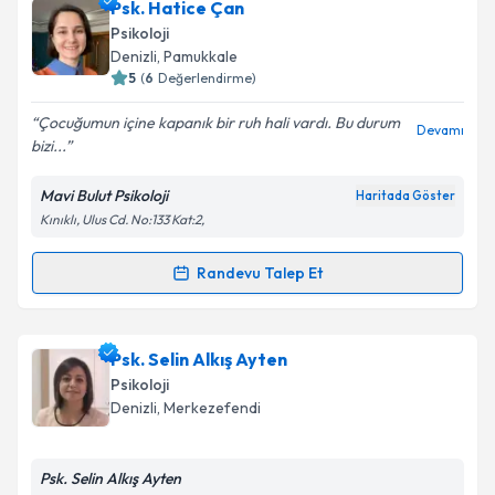
Psk. Dan. Burcu Gülbahar Seyrek
için randevu
Psk. Hatice Çan
takvimi talebi oluşturun. Size bu uzmandan randevu
Psikoloji
almanız için bir takvim hazırlandığında e-posta ile
Denizli
, Pamukkale
bilgilendireceğiz.
5
(
6
Değerlendirme)
E-posta Adresiniz
Çocuğumun içine kapanık bir ruh hali vardı. Bu durum
Devamı
bizi...
Mavi Bulut Psikoloji
Haritada Göster
Kınıklı, Ulus Cd. No:133 Kat:2,
Kişisel verilerimin işlenmesine ilişkin
Aydınlatma
Metni
'ni okudum ve kişisel verilerimin belirtilen
kapsamda işlenmesini kabul ediyorum.
Randevu Talep Et
Randevu Takvimi Talebi
Takvim Talebini Gönder
Psk. Hatice Çan
için randevu takvimi talebi oluşturun.
Psk. Selin Alkış Ayten
Size bu uzmandan randevu almanız için bir takvim
Psikoloji
hazırlandığında e-posta ile bilgilendireceğiz.
Denizli
, Merkezefendi
E-posta Adresiniz
Psk. Selin Alkış Ayten