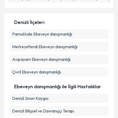
E-posta Adresiniz
Denizli İlçeleri
Kişisel verilerimin işlenmesine ilişkin
Aydınlatma
Pamukkale
Metni
Ebeveyn danışmanlığı
'ni okudum ve kişisel verilerimin belirtilen
kapsamda işlenmesini kabul ediyorum.
Merkezefendi
Ebeveyn danışmanlığı
Takvim Talebini Gönder
Acıpayam
Ebeveyn danışmanlığı
Çivril
Ebeveyn danışmanlığı
Ebeveyn danışmanlığı ile İlgili Hastalıklar
Denizli Sınav Kaygısı
Denizli Bilişsel ve Davranışçı Terapi