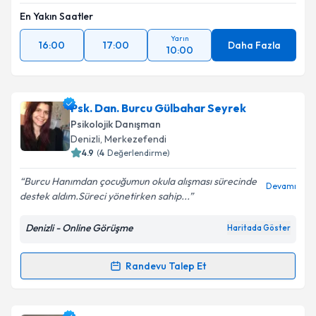
En Yakın Saatler
Yarın
16:00
17:00
Daha Fazla
10:00
Psk. Dan. Burcu Gülbahar Seyrek
Psikolojik Danışman
Denizli
, Merkezefendi
4.9
(
4
Değerlendirme)
Burcu Hanımdan çocuğumun okula alışması sürecinde
Devamı
destek aldım.Süreci yönetirken sahip...
Denizli - Online Görüşme
Haritada Göster
Randevu Talep Et
Randevu Takvimi Talebi