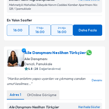
Mehmetçik Mahallesi Zübeyde Hanım Caddesi Kamber Apartmanı No:
128 / 1 pamukkale
En Yakın Saatler
17 Ağu
24 Ağu
16:00
Daha Fazla
16:00
16:00
Aile Danışmanı Neslihan Türkçüer
Aile Danışmanı
Denizli
, Pamukkale
4.8
(
28
Değerlendirme)
Harika anlatımı yapıcı uyarıları ve çıkmamış candan
Devamı
umut kesilmez...
Adres
1
Online Görüşme
Aile Danışmanı Neslihan Türkçüer
Haritada Göster