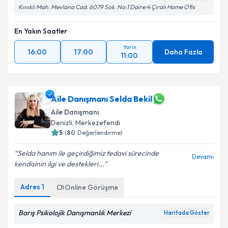
Kınıklı Mah. Mevlana Cad. 6079 Sok. No:1 Daire:4 Çıralı Home Ofis
En Yakın Saatler
Yarın
16:00
17:00
Daha Fazla
11:00
Aile Danışmanı Selda Bekil
Aile Danışmanı
Denizli
, Merkezefendi
5
(
80
Değerlendirme)
Selda hanım ile geçirdiğimiz tedavi sürecinde
Devamı
kendisinin ilgi ve destekleri...
Adres
1
Online Görüşme
Barış Psikolojik Danışmanlık Merkezi
Haritada Göster