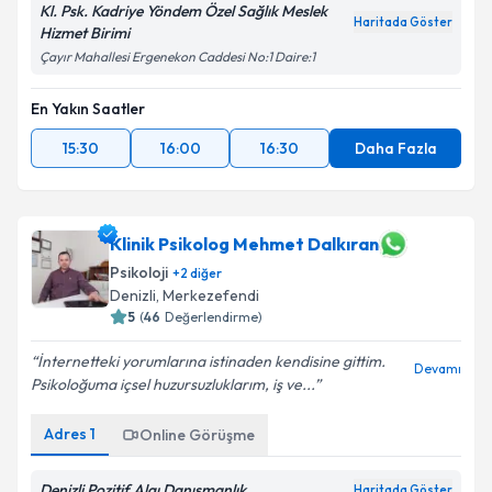
Kl. Psk. Kadriye Yöndem Özel Sağlık Meslek
Haritada Göster
Hizmet Birimi
Çayır Mahallesi Ergenekon Caddesi No:1 Daire:1
En Yakın Saatler
15:30
16:00
16:30
Daha Fazla
Klinik Psikolog Mehmet Dalkıran
Psikoloji
+
2
diğer
Denizli
, Merkezefendi
5
(
46
Değerlendirme)
İnternetteki yorumlarına istinaden kendisine gittim.
Devamı
Psikoloğuma içsel huzursuzluklarım, iş ve...
Adres
1
Online Görüşme
Denizli Pozitif Algı Danışmanlık
Haritada Göster