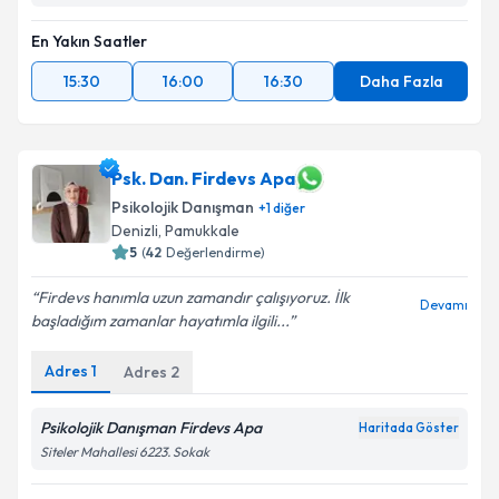
En Yakın Saatler
15:30
16:00
16:30
Daha Fazla
Psk. Dan. Firdevs Apa
Psikolojik Danışman
+
1
diğer
Denizli
, Pamukkale
5
(
42
Değerlendirme)
Firdevs hanımla uzun zamandır çalışıyoruz. İlk
Devamı
başladığım zamanlar hayatımla ilgili...
Adres
1
Adres
2
Psikolojik Danışman Firdevs Apa
Haritada Göster
Siteler Mahallesi 6223. Sokak