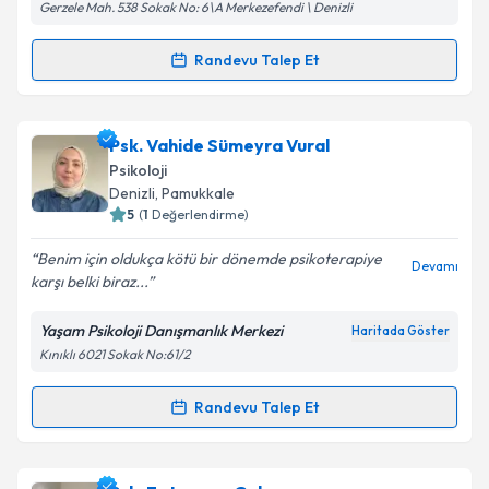
Gerzele Mah. 538 Sokak No: 6\A Merkezefendi \ Denizli
Kişisel verilerimin işlenmesine ilişkin
Aydınlatma
Randevu Talep Et
Randevu Takvimi Talebi
Metni
'ni okudum ve kişisel verilerimin belirtilen
kapsamda işlenmesini kabul ediyorum.
Psk. Selin Alkış Ayten
için randevu takvimi talebi
Psk. Vahide Sümeyra Vural
oluşturun. Size bu uzmandan randevu almanız için bir
Takvim Talebini Gönder
Psikoloji
takvim hazırlandığında e-posta ile bilgilendireceğiz.
Denizli
, Pamukkale
5
(
1
Değerlendirme)
E-posta Adresiniz
Benim için oldukça kötü bir dönemde psikoterapiye
Devamı
karşı belki biraz...
Yaşam Psikoloji Danışmanlık Merkezi
Haritada Göster
Kişisel verilerimin işlenmesine ilişkin
Aydınlatma
Kınıklı 6021 Sokak No:61/2
Metni
'ni okudum ve kişisel verilerimin belirtilen
kapsamda işlenmesini kabul ediyorum.
Randevu Talep Et
Randevu Takvimi Talebi
Takvim Talebini Gönder