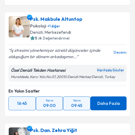
Psk. Makbule Altuntop
Psikoloji
+
1
diğer
Denizli
, Merkezefendi
5
(
4
Değerlendirme)
İş stresimi yönetemiyor sürekli düşünceler içinde
Devamı
oldupuğum bir dönem arkadaşımın...
Özel Denizli Tekden Hastanesi
Haritada Göster
Muratdede, Karcı Yolu No:57, 20010 Denizli Merkez/Denizli, Turkey
En Yakın Saatler
Yarın
Yarın
16:45
Daha Fazla
09:00
09:45
Psk. Dan. Zehra Yiğit