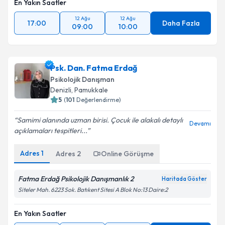
En Yakın Saatler
12 Ağu
12 Ağu
17:00
Daha Fazla
09:00
10:00
Psk. Dan. Fatma Erdağ
Psikolojik Danışman
Denizli
, Pamukkale
5
(
101
Değerlendirme)
Samimi alanında uzman birisi. Çocuk ile alakalı detaylı
Devamı
açıklamaları tespitleri...
Adres
1
Adres
2
Online Görüşme
Fatma Erdağ Psikolojik Danışmanlık 2
Haritada Göster
Siteler Mah. 6223 Sok. Batıkent Sitesi A Blok No:13 Daire:2
En Yakın Saatler