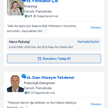
Psk. Vahide Sümeyra Vural
için randevu takvimi
Psk. Fatmanur Çal
talebi oluşturun. Size bu uzmandan randevu almanız
Psikoloji
için bir takvim hazırlandığında e-posta ile
Denizli
, Pamukkale
bilgilendireceğiz.
4.9
(
8
Değerlendirme)
E-posta Adresiniz
aile terapisi için başvurduk fatmanur hocama ,
Devamı
sorunları, kaynakları bir...
Hiera Psikoloji
Haritada Göster
Kınıklı Mah. 6104 Sok. No:20 İç Kapı No:3 Kekik Apt.
Kişisel verilerimin işlenmesine ilişkin
Aydınlatma
Metni
'ni okudum ve kişisel verilerimin belirtilen
kapsamda işlenmesini kabul ediyorum.
Randevu Talep Et
Randevu Takvimi Talebi
Takvim Talebini Gönder
Psk. Fatmanur Çal
için randevu takvimi talebi
Psk. Dan. Hüseyin Tekdemir
oluşturun. Size bu uzmandan randevu almanız için bir
Psikolojik Danışman
takvim hazırlandığında e-posta ile bilgilendireceğiz.
Denizli
, Pamukkale
5
(
1
Değerlendirme)
E-posta Adresiniz
Hüseyin beyin ilgi alakası ve tecrübesi oldukça
Devamı
belirgin, iyi...