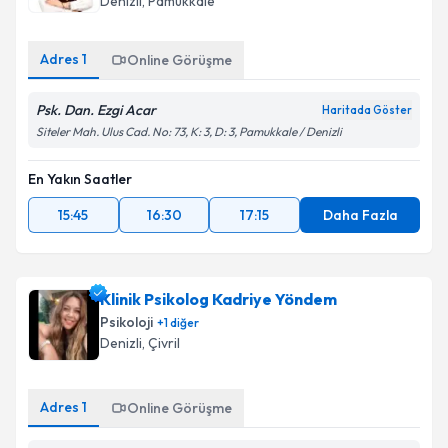
Denizli
, Pamukkale
Adres
1
Online Görüşme
Psk. Dan. Ezgi Acar
Haritada Göster
Siteler Mah. Ulus Cad. No: 73, K: 3, D: 3, Pamukkale / Denizli
En Yakın Saatler
15:45
16:30
17:15
Daha Fazla
Klinik Psikolog Kadriye Yöndem
Psikoloji
+
1
diğer
Denizli
, Çivril
Adres
1
Online Görüşme