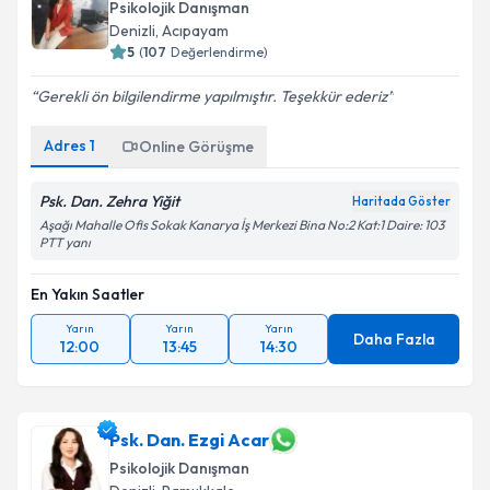
Psikolojik Danışman
Denizli
, Acıpayam
5
(
107
Değerlendirme)
Gerekli ön bilgilendirme yapılmıştır. Teşekkür ederiz
Adres
1
Online Görüşme
Psk. Dan. Zehra Yiğit
Haritada Göster
Aşağı Mahalle Ofis Sokak Kanarya İş Merkezi Bina No:2 Kat:1 Daire: 103
PTT yanı
En Yakın Saatler
Yarın
Yarın
Yarın
Daha Fazla
12:00
13:45
14:30
Psk. Dan. Ezgi Acar
Psikolojik Danışman