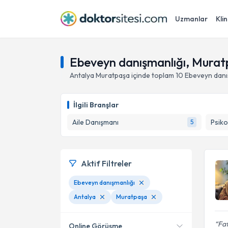
Uzmanlar
Klin
Ebeveyn danışmanlığı, Murat
Antalya
Muratpaşa
içinde toplam
10
Ebeveyn danı
İlgili Branşlar
Aile Danışmanı
Psiko
5
Aktif Filtreler
Ebeveyn danışmanlığı
Antalya
Muratpaşa
Fat
Online Görüşme