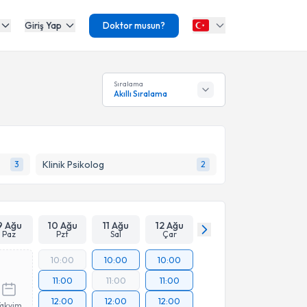
Giriş Yap
Doktor musun?
Sıralama
Akıllı Sıralama
Klinik Psikolog
3
2
9 Ağu
10 Ağu
11 Ağu
12 Ağu
Paz
Pzt
Sal
Çar
10:00
10:00
10:00
11:00
11:00
11:00
12:00
12:00
12:00
Takvim