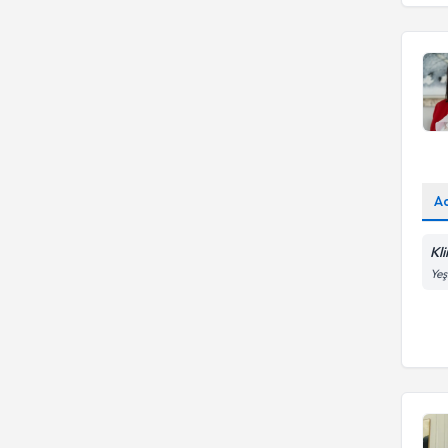
A
Kl
Yeş