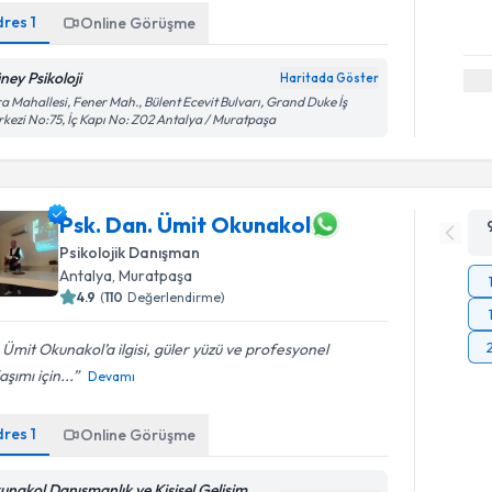
dres
1
Online Görüşme
ney Psikoloji
Haritada Göster
a Mahallesi, Fener Mah., Bülent Ecevit Bulvarı, Grand Duke İş
kezi No:75, İç Kapı No: Z02 Antalya / Muratpaşa
Psk. Dan. Ümit Okunakol
Psikolojik Danışman
Antalya
, Muratpaşa
4.9
(
110
Değerlendirme)
 Ümit Okunakol’a ilgisi, güler yüzü ve profesyonel
aşımı için...
Devamı
dres
1
Online Görüşme
unakol Danışmanlık ve Kişisel Gelişim