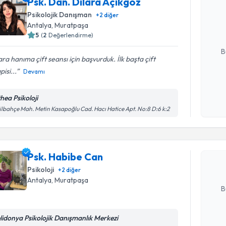
Psk. Dan. Dilara Açıkgöz
Size bu uzm
Psikolojik Danışman
+
2
diğer
hazırlandığ
Antalya
, Muratpaşa
5
(
2
Değerlendirme)
E-posta Ad
B
ara hanıma çift seansı için başvurduk. İlk başta çift
pisi...
Devamı
Kişisel
okudum
hea Psikoloji
Randevu T
işlenm
ilbahçe Mah. Metin Kasapoğlu Cad. Hacı Hatice Apt. No:8 D:6 k:2
Psk. Habi
uzmandan ra
Psk. Habibe Can
posta ile bi
Psikoloji
+
2
diğer
E-posta Ad
Antalya
, Muratpaşa
B
lidonya Psikolojik Danışmanlık Merkezi
Kişisel