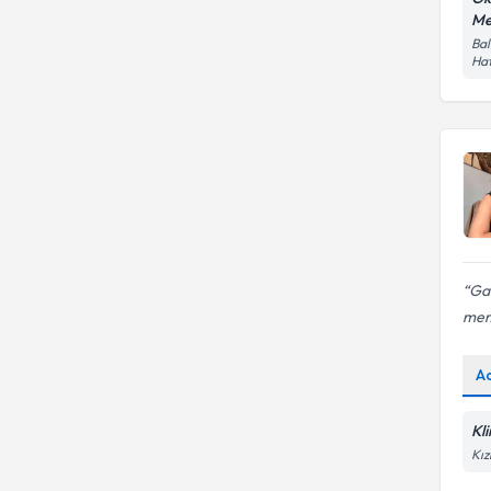
Me
Aile Problemleri
Bal
Haf
Gam
mem
A
Kl
Kız