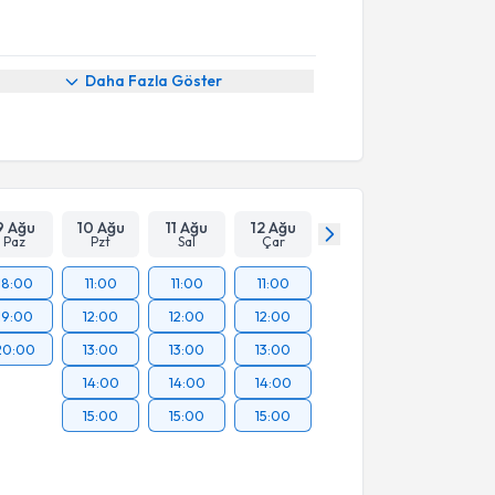
Daha Fazla Göster
9 Ağu
10 Ağu
11 Ağu
12 Ağu
Paz
Pzt
Sal
Çar
18:00
11:00
11:00
11:00
19:00
12:00
12:00
12:00
20:00
13:00
13:00
13:00
14:00
14:00
14:00
15:00
15:00
15:00