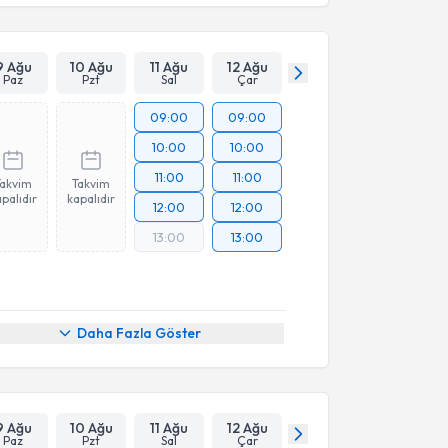
9 Ağu
10 Ağu
11 Ağu
12 Ağu
Paz
Pzt
Sal
Çar
09:00
09:00
10:00
10:00
11:00
11:00
Takvim
Takvim
palıdır
kapalıdır
12:00
12:00
13:00
13:00
Daha Fazla Göster
9 Ağu
10 Ağu
11 Ağu
12 Ağu
Paz
Pzt
Sal
Çar