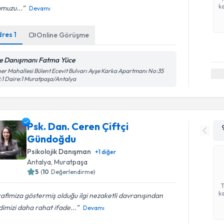
ka
muzu...
Devamı
dres
1
Online Görüşme
le Danışmanı Fatma Yüce
er Mahallesi Bülent Ecevit Bulvarı Ayşe Karka Apartmanı No:35
:1 Daire:1 Muratpaşa/Antalya
Psk. Dan. Ceren Çiftçi
Gündoğdu
Psikolojik Danışman
+
1
diğer
Antalya
, Muratpaşa
5
(
10
Değerlendirme)
ka
afimiza göstermiş olduğu ilgi nezaketli davranışından
imizi daha rahat ifade...
Devamı