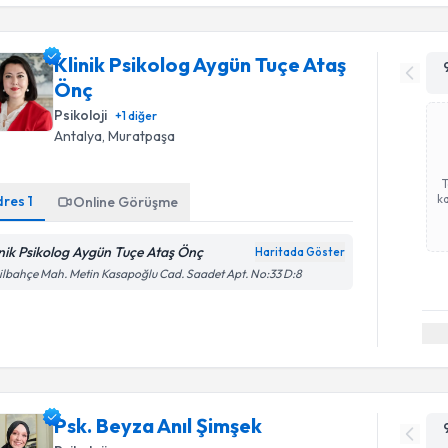
Klinik Psikolog Aygün Tuçe Ataş
Önç
Psikoloji
+
1
diğer
Antalya
, Muratpaşa
ka
dres
1
Online Görüşme
inik Psikolog Aygün Tuçe Ataş Önç
Haritada Göster
ilbahçe Mah. Metin Kasapoğlu Cad. Saadet Apt. No:33 D:8
Psk. Beyza Anıl Şimşek