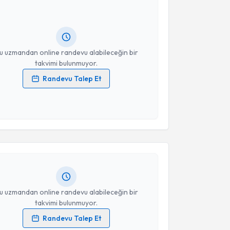
andan randevu almanız için bir takvim
ında e-posta ile bilgilendireceğiz.
resiniz
u uzmandan online randevu alabileceğin bir
takvimi bulunmuyor.
Randevu Talep Et
 verilerimin işlenmesine ilişkin
Aydınlatma Metni
'ni
 ve kişisel verilerimin belirtilen kapsamda
akvimi Talebi
esini kabul ediyorum.
be Can
için randevu takvimi talebi oluşturun. Size bu
Takvim Talebini Gönder
ndevu almanız için bir takvim hazırlandığında e-
lgilendireceğiz.
resiniz
u uzmandan online randevu alabileceğin bir
takvimi bulunmuyor.
Randevu Talep Et
 verilerimin işlenmesine ilişkin
Aydınlatma Metni
'ni