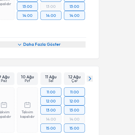
palıdır
13:00
13:00
13:00
14:00
14:00
14:00
Daha Fazla Göster
9 Ağu
10 Ağu
11 Ağu
12 Ağu
Paz
Pzt
Sal
Çar
11:00
11:00
12:00
12:00
13:00
13:00
Takvim
Takvim
palıdır
kapalıdır
14:00
14:00
15:00
15:00