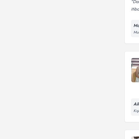
Dam
itib
Ma
Mur
Ai
Kış