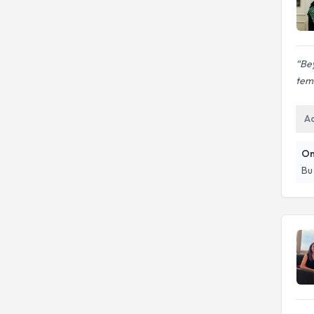
Bey
teme
A
On
Bu