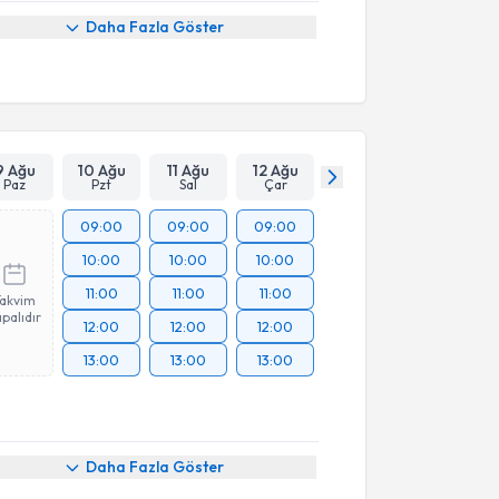
Daha Fazla Göster
9 Ağu
10 Ağu
11 Ağu
12 Ağu
Paz
Pzt
Sal
Çar
09:00
09:00
09:00
10:00
10:00
10:00
11:00
11:00
11:00
Takvim
palıdır
12:00
12:00
12:00
13:00
13:00
13:00
Daha Fazla Göster