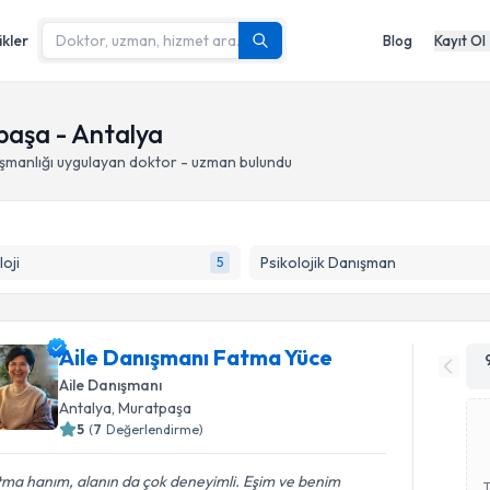
ikler
Blog
Kayıt Ol
paşa - Antalya
şmanlığı
uygulayan doktor - uzman bulundu
loji
Psikolojik Danışman
5
Aile Danışmanı Fatma Yüce
Aile Danışmanı
Antalya
, Muratpaşa
5
(
7
Değerlendirme)
ma hanım, alanın da çok deneyimli. Eşim ve benim