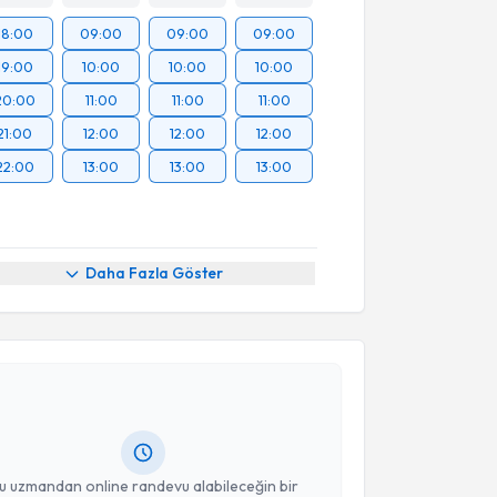
18:00
09:00
09:00
09:00
19:00
10:00
10:00
10:00
20:00
11:00
11:00
11:00
21:00
12:00
12:00
12:00
22:00
13:00
13:00
13:00
Daha Fazla Göster
akvimi Talebi
a Polat
için randevu takvimi talebi oluşturun. Size bu
ndevu almanız için bir takvim hazırlandığında e-
lgilendireceğiz.
resiniz
u uzmandan online randevu alabileceğin bir