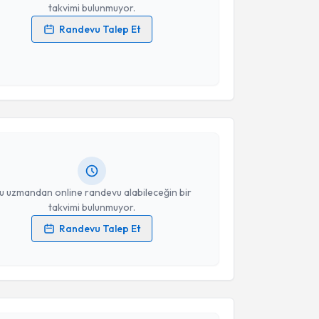
takvimi bulunmuyor.
Randevu Talep Et
 verilerimin işlenmesine ilişkin
Aydınlatma Metni
'ni
 ve kişisel verilerimin belirtilen kapsamda
akvimi Talebi
esini kabul ediyorum.
e Danışmanı Selen Şimşek
Takvim Talebini Gönder
için randevu takvimi
turun. Size bu uzmandan randevu almanız için bir
rlandığında e-posta ile bilgilendireceğiz.
resiniz
u uzmandan online randevu alabileceğin bir
takvimi bulunmuyor.
Randevu Talep Et
 verilerimin işlenmesine ilişkin
Aydınlatma Metni
'ni
 ve kişisel verilerimin belirtilen kapsamda
akvimi Talebi
esini kabul ediyorum.
Dilara Açıkgöz
Takvim Talebini Gönder
için randevu takvimi talebi oluşturun.