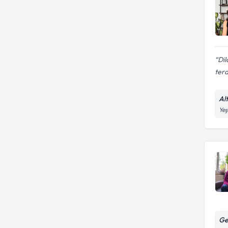
Dil
tera
Alt
Yeş
Ge