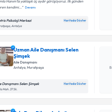
la Hanım’la yaklaşık üç aydır görüşüyoruz. İlk günden
aren kendimi...
Devamı
Kişisel
okudum
tris Psikoloji Merkezi
Haritada Göster
Randevu T
işlenm
atpaşa, Antalya
Uzman Ail
talebi oluş
Uzman Aile Danışmanı Selen
takvim hazı
Şimşek
E-posta Ad
Aile Danışmanı
B
Antalya
, Muratpaşa
le Danışmanı Selen Şimşek
Haritada Göster
Kişisel
la Mah. 37 Sk.
okudum
Randevu T
işlenm
Psk. Dan. 