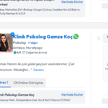
Haritada Göster
rkezi
bey Mahallesi Şht. Binbaşı Cengiz Oytunç Caddesi No:42 Bakırcı
ız İş Merkezi K:4 D:5
Klinik Psikolog Gamze Koç
Psikoloji
+
1
diğer
Antalya
, Muratpaşa
4.9
(
7
Değerlendirme)
ze Hanım ile çok güzel geçiyor seanslarımız. Çok
ka
nunum. Mesleğini...
Devamı
dres
1
Online Görüşme
inik Psikolog Gamze Koç
Haritada Göster
ılsaray Mah. Dolaplıdere Cad. No:8 Kat:1 Daire:2 07040