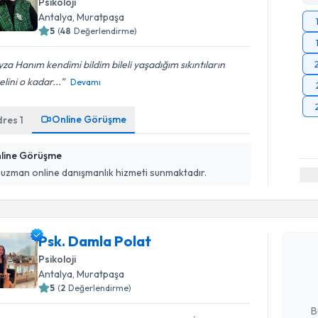
Psikoloji
Antalya
, Muratpaşa
5
(
48
Değerlendirme)
za Hanım kendimi bildim bileli yaşadığım sıkıntıların
lini o kadar...
Devamı
Online Görüşme
dres
1
line Görüşme
 uzman online danışmanlık hizmeti sunmaktadır.
Randevu T
Psk. Daml
Psk. Damla Polat
uzmandan ra
Psikoloji
posta ile bi
Antalya
, Muratpaşa
5
(
2
Değerlendirme)
E-posta Ad
B