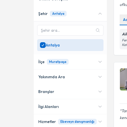
ufku
Şehir
Antalya
Online danışmanlık sunan
A
uzmanları göster
Sadece
Antalya
bölgesinde
Ai
uzman ara
Fen
Antalya
Kat
İlçe
Muratpaşa
Yakınımda Ara
Branşlar
Konumuma yakın uzmanları
Muratpaşa
göster
Alanya
İlgi Alanları
Tar
Konyaaltı
kend
Hizmetler
Ebeveyn danışmanlığı
Aile Danışmanı