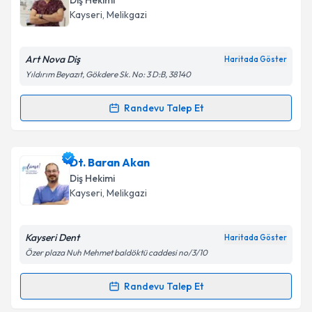
Diş Hekimi
E-posta Adresiniz
Kayseri
, Melikgazi
Art Nova Diş
Haritada Göster
Yıldırım Beyazıt, Gökdere Sk. No: 3 D:B, 38140
Kişisel verilerimin işlenmesine ilişkin
Aydınlatma
Metni
'ni okudum ve kişisel verilerimin belirtilen
Randevu Talep Et
kapsamda işlenmesini kabul ediyorum.
Randevu Takvimi Talebi
Takvim Talebini Gönder
Dt. Erdal Gönülaçar
için randevu takvimi talebi
Dt. Baran Akan
oluşturun. Size bu uzmandan randevu almanız için bir
Diş Hekimi
takvim hazırlandığında e-posta ile bilgilendireceğiz.
Kayseri
, Melikgazi
E-posta Adresiniz
Kayseri Dent
Haritada Göster
Özer plaza Nuh Mehmet baldöktü caddesi no/3/10
Kişisel verilerimin işlenmesine ilişkin
Aydınlatma
Randevu Talep Et
Randevu Takvimi Talebi
Metni
'ni okudum ve kişisel verilerimin belirtilen