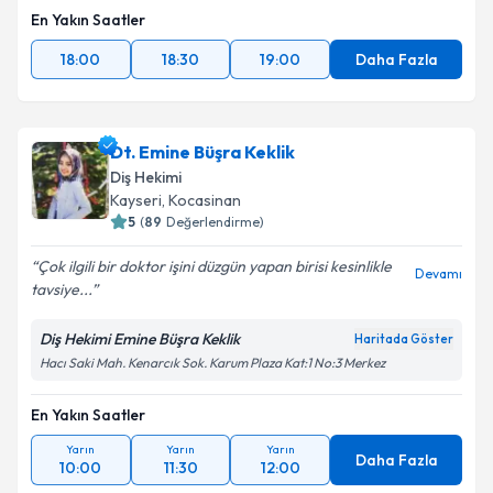
En Yakın Saatler
18:00
18:30
19:00
Daha Fazla
Dt. Emine Büşra Keklik
Diş Hekimi
Kayseri
, Kocasinan
5
(
89
Değerlendirme)
Çok ilgili bir doktor işini düzgün yapan birisi kesinlikle
Devamı
tavsiye...
Diş Hekimi Emine Büşra Keklik
Haritada Göster
Hacı Saki Mah. Kenarcık Sok. Karum Plaza Kat:1 No:3 Merkez
En Yakın Saatler
Yarın
Yarın
Yarın
Daha Fazla
10:00
11:30
12:00