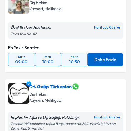
Diş Hekimi
Kayseri
, Melikgazi
Özel Erciyes Hastanesi
Haritada Göster
Talas Yolu No: 42
En Yakın Saatler
Yarın
Yarın
Yarın
Daha Fazla
09:00
10:00
10:30
Dt. Galip Türkaslan
Diş Hekimi
Kayseri
, Melikgazi
İmplantin Ağız ve Diş Sağlığı Polikliniği
Haritada Göster
Tacettin Veli Mahallesi Yoğun Burç Caddesi No:28/A Haseki İş Merkezi
Zemin Kat, Birinci Kat