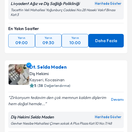
Livyadent Ağız ve Diş Sağlığı Polikliniği
Haritada Göster
Tacettin Veli Mahallesi Yoğunburç Caddesi No:28 Haseki Vakıf Binası
Kat:3
En Yakın Saatler
Yarın
Yarın
Yarın
Daha Fazla
09:00
09:30
10:00
Dt. Selda Maden
Diş Hekimi
Kayseri
, Kocasinan
5
(
38
Değerlendirme)
Zirkonyum tedavim den çok memnun kaldım dişlerim
Devamı
hem doğal hemde...
Diş Hekimi Selda Maden
Haritada Göster
Gevher Nesibe Mahallesi Çimen sokak A Plus Plaza Kat:10 No:7/48