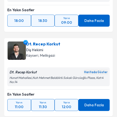
En Yakın Saatler
Yarın
18:00
18:30
Daha Fazla
09:00
Dt. Recep Korkut
Diş Hekimi
Kayseri
, Melikgazi
Dt. Recep Korkut
Haritada Göster
Hunat Mahallesi,Nuh Mehmet Baldöktü Sokak Gürcüoğlu Plaza, Kat:4
No:14
En Yakın Saatler
Yarın
Yarın
Yarın
Daha Fazla
11:00
11:30
12:00