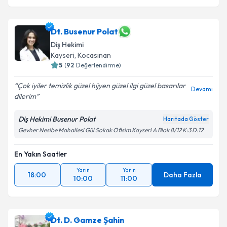
Dt. Busenur Polat
Diş Hekimi
Kayseri
, Kocasinan
5
(
92
Değerlendirme)
Çok iyiler temizlik güzel hijyen güzel ilgi güzel basarılar
Devamı
dilerim
Diş Hekimi Busenur Polat
Haritada Göster
Gevher Nesibe Mahallesi Gül Sokak Ofisim Kayseri A Blok 8/12 K:3 D:12
En Yakın Saatler
Yarın
Yarın
18:00
Daha Fazla
10:00
11:00
Dt. D. Gamze Şahin