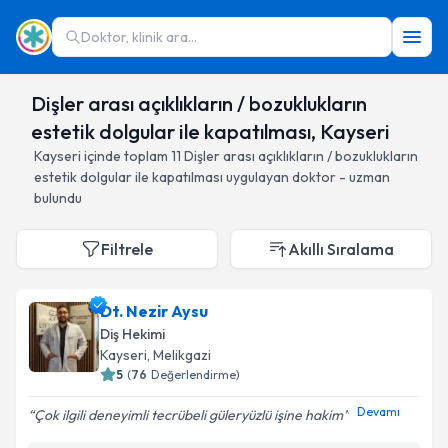
Doktor, klinik ara...
Dişler arası açıklıkların / bozuklukların
estetik dolgular ile kapatılması, Kayseri
Kayseri
içinde toplam
11
Dişler arası açıklıkların / bozuklukların
estetik dolgular ile kapatılması
uygulayan doktor - uzman
bulundu
Filtrele
Akıllı Sıralama
Dt. Nezir Aysu
Diş Hekimi
Kayseri
, Melikgazi
5
(
76
Değerlendirme)
Devamı
Çok ilgili deneyimli tecrübeli güleryüzlü işine hakim