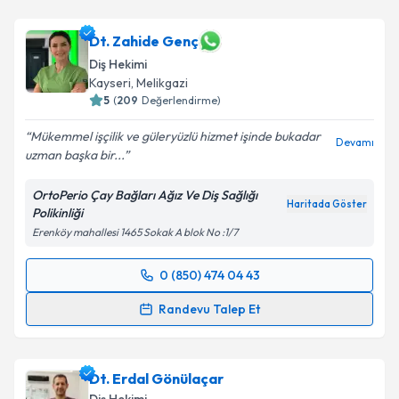
Dt. Zahide Genç
Diş Hekimi
Kayseri
, Melikgazi
5
(
209
Değerlendirme)
Mükemmel işçilik ve güleryüzlü hizmet işinde bukadar
Devamı
uzman başka bir...
OrtoPerio Çay Bağları Ağız Ve Diş Sağlığı
Haritada Göster
Polikinliği
Erenköy mahallesi 1465 Sokak A blok No :1/7
0 (850) 474 04 43
Randevu Takvimi Talebi
Randevu Talep Et
Dt. Zahide Genç
için randevu takvimi talebi
oluşturun. Size bu uzmandan randevu almanız için bir
Dt. Erdal Gönülaçar
takvim hazırlandığında e-posta ile bilgilendireceğiz.