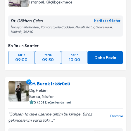
İstanbul
, Küçükçekmece
Dt. Gökhan Çelen
Haritada Göster
İstasyon Mahallesi, Kömürcüyolu Caddesi, No:69, Kat:2, Daire no:4,
Halkalı, 34200
En Yakın Saatler
Yarın
Yarın
Yarın
Daha Fazla
09:00
09:30
10:00
Dt. Burak Irkörücü
Diş Hekimi
Bursa
, Nilüfer
5
(
361
Değerlendirme)
Şahsen tavsiye üzerine gittim bu kliniğe. Biraz
Devamı
çekincelerim vardı taki...