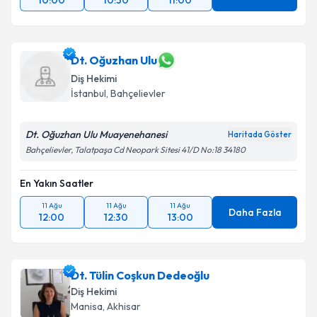
10:00
10:30
11:00
Dt. Oğuzhan Ulu
Diş Hekimi
İstanbul
, Bahçelievler
Dt. Oğuzhan Ulu Muayenehanesi
Haritada Göster
Bahçelievler, Talatpaşa Cd Neopark Sitesi 41/D No:18 34180
En Yakın Saatler
11 Ağu
11 Ağu
11 Ağu
Daha Fazla
12:00
12:30
13:00
Dt. Tülin Coşkun Dedeoğlu
Diş Hekimi
Manisa
, Akhisar