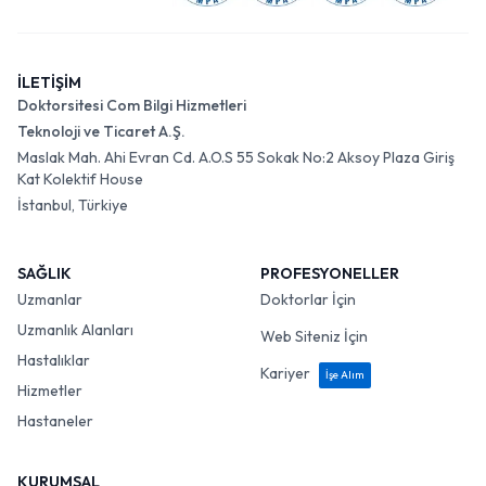
İLETİŞİM
Doktorsitesi Com Bilgi Hizmetleri
Teknoloji ve Ticaret A.Ş.
Maslak Mah. Ahi Evran Cd. A.O.S 55 Sokak No:2 Aksoy Plaza Giriş
Kat Kolektif House
İstanbul, Türkiye
SAĞLIK
PROFESYONELLER
Uzmanlar
Doktorlar İçin
Uzmanlık Alanları
Web Siteniz İçin
Hastalıklar
Kariyer
İşe Alım
Hizmetler
Hastaneler
KURUMSAL