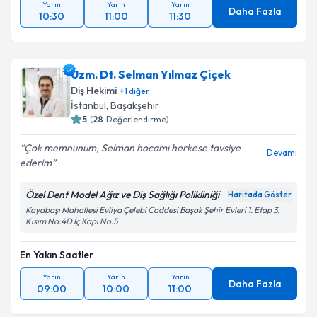
Yarın
Yarın
Yarın
Daha Fazla
10:30
11:00
11:30
Uzm. Dt. Selman Yılmaz Çiçek
Diş Hekimi
+
1
diğer
İstanbul
, Başakşehir
5
(
28
Değerlendirme)
Çok memnunum, Selman hocamı herkese tavsiye
Devamı
ederim
Özel Dent Model Ağız ve Diş Sağlığı Polikliniği
Haritada Göster
Kayabaşı Mahallesi Evliya Çelebi Caddesi Başak Şehir Evleri 1. Etap 3.
Kısım No:4D İç Kapı No:5
En Yakın Saatler
Yarın
Yarın
Yarın
Daha Fazla
09:00
10:00
11:00