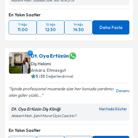
Atatürk Mah. Soydan Sok. No: 16 A D:15
En Yakın Saatler
11 Ağu
12 Ağu
14 Ağu
Daha Fazla
11:00
12:30
14:30
Dt. Oya Ertüzün
Diş Hekimi
Ankara
, Etimesgut
5
(
33
Değerlendirme)
İşinde profesyonel muanede size her konuda yardımcı
Devamı
olan güler yüzlü...
Dt. Oya Ertüzün Diş Kliniği
Haritada Göster
Atakent Mah. Şehit Murat Üçöz Cad.64/1
En Yakın Saatler