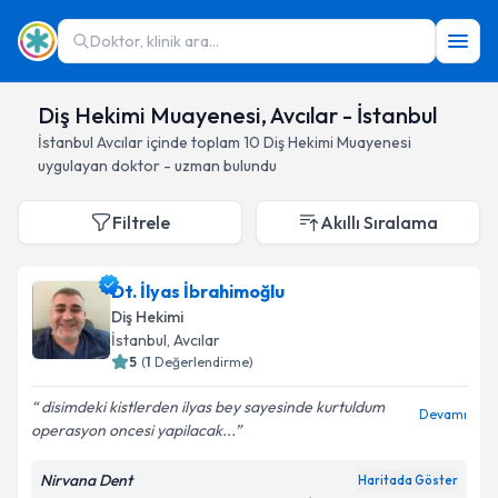
Doktor, klinik ara...
Diş Hekimi Muayenesi, Avcılar - İstanbul
İstanbul
Avcılar
içinde toplam
10
Diş Hekimi Muayenesi
uygulayan doktor - uzman bulundu
Filtrele
Akıllı Sıralama
Dt. İlyas İbrahimoğlu
Diş Hekimi
İstanbul
, Avcılar
5
(
1
Değerlendirme)
disimdeki kistlerden ilyas bey sayesinde kurtuldum
Devamı
operasyon oncesi yapilacak...
Nirvana Dent
Haritada Göster