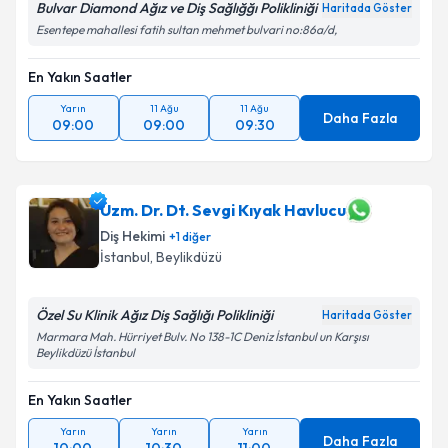
Bulvar Diamond Ağız ve Diş Sağlığğı Polikliniği
Haritada Göster
Esentepe mahallesi fatih sultan mehmet bulvari no:86a/d,
En Yakın Saatler
Yarın
11 Ağu
11 Ağu
Daha Fazla
09:00
09:00
09:30
Uzm. Dr. Dt. Sevgi Kıyak Havlucu
Diş Hekimi
+
1
diğer
İstanbul
, Beylikdüzü
Özel Su Klinik Ağız Diş Sağlığı Polikliniği
Haritada Göster
Marmara Mah. Hürriyet Bulv. No 138-1C Deniz İstanbul un Karşısı
Beylikdüzü İstanbul
En Yakın Saatler
Yarın
Yarın
Yarın
Daha Fazla