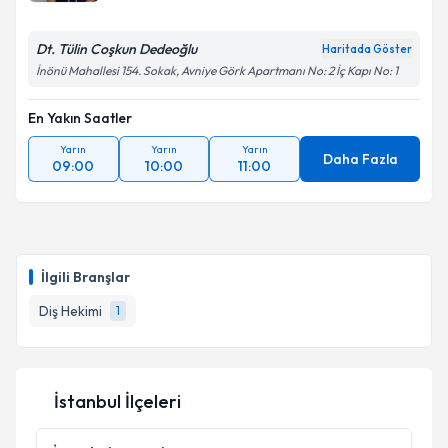
Dt. Tülin Coşkun Dedeoğlu
Haritada Göster
İnönü Mahallesi 154. Sokak, Avniye Görk Apartmanı No: 2 İç Kapı No: 1
En Yakın Saatler
Yarın
Yarın
Yarın
Daha Fazla
09:00
10:00
11:00
İlgili Branşlar
Diş Hekimi
1
İstanbul İlçeleri