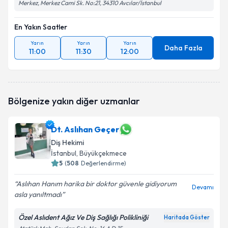
Merkez, Merkez Cami Sk. No:21, 34310 Avcılar/İstanbul
En Yakın Saatler
Yarın
Yarın
Yarın
Daha Fazla
11:00
11:30
12:00
Bölgenize yakın diğer uzmanlar
Dt. Aslıhan Geçer
Diş Hekimi
İstanbul
, Büyükçekmece
5
(
508
Değerlendirme)
Aslıhan Hanım harika bir doktor güvenle gidiyorum
Devamı
asla yanıltmadı
Özel Aslıdent Ağız Ve Diş Sağlığı Polikliniği
Haritada Göster