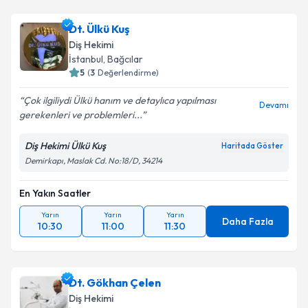
Dt. Ülkü Kuş
Diş Hekimi
İstanbul
, Bağcılar
5
(
3
Değerlendirme)
Çok ilgiliydi Ülkü hanım ve detaylıca yapılması
Devamı
gerekenleri ve problemleri...
Diş Hekimi Ülkü Kuş
Haritada Göster
Demirkapı, Maslak Cd. No:18/D, 34214
En Yakın Saatler
Yarın
Yarın
Yarın
Daha Fazla
10:30
11:00
11:30
Dt. Gökhan Çelen
Diş Hekimi